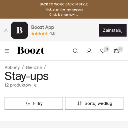
BACK TO WORK, BACK IN STYLE
Kick start the new season
Click & shop now →
Boozt App
zainstaluj
4.6
0
0
Kobiety
Bielizna
Stay-ups
12 produktów
filtry
sortuj według