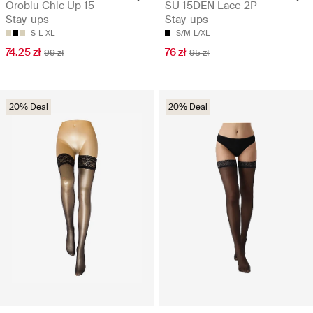
Oroblu Chic Up 15 -
SU 15DEN Lace 2P -
Stay-ups
Stay-ups
S
L
XL
S/M
L/XL
74.25 zł
76 zł
99 zł
95 zł
20% Deal
20% Deal