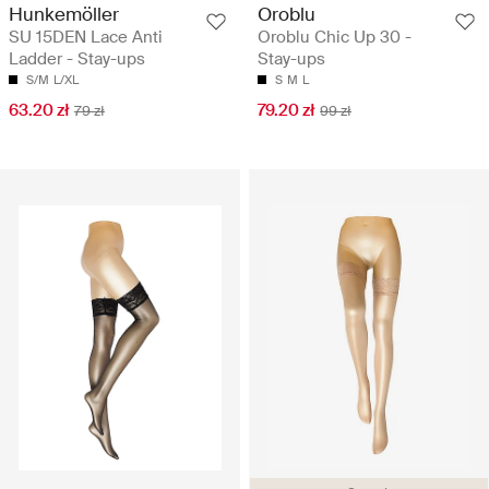
Hunkemöller
Oroblu
SU 15DEN Lace Anti
Oroblu Chic Up 30 -
Ladder - Stay-ups
Stay-ups
S/M
L/XL
S
M
L
63.20 zł
79.20 zł
79 zł
99 zł