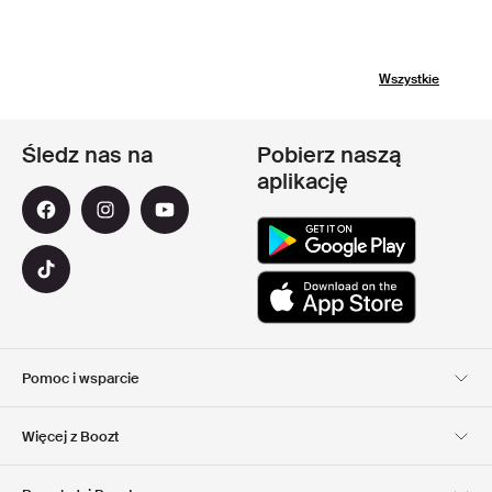
Wszystkie
Śledz nas na
Pobierz naszą
aplikację
Pomoc i wsparcie
Obsługa Klienta
Dostawa
Więcej z Boozt
Zwroty
Płatność
Informacje o nas
Official voucher code