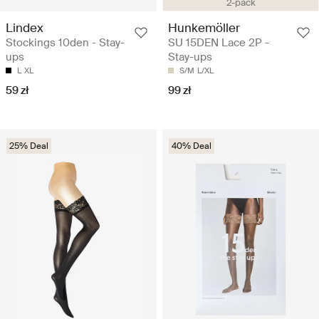
2-pack
Lindex
Hunkemöller
Stockings 10den - Stay-
SU 15DEN Lace 2P -
ups
Stay-ups
L
XL
S/M
L/XL
59 zł
99 zł
25% Deal
40% Deal