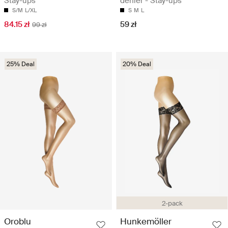
Stay-ups
denier - Stay-ups
S/M
L/XL
S
M
L
84.15 zł
59 zł
99 zł
25% Deal
20% Deal
2-pack
Oroblu
Hunkemöller