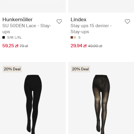
Hunkemöller
Lindex
SU 50DEN Lace - Stay-
Stay ups 15 denier -
ups
Stay-ups
S/M
L/XL
S
59.25 zł
29.94 zł
79 zł
49.90 zł
20% Deal
20% Deal