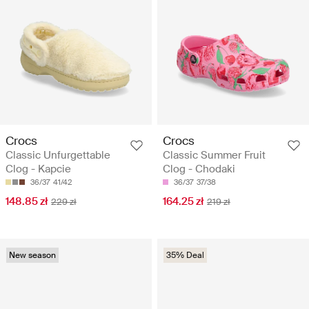
Crocs
Crocs
Classic Unfurgettable
Classic Summer Fruit
Clog - Kapcie
Clog - Chodaki
36/37
41/42
36/37
37/38
148.85 zł
164.25 zł
229 zł
219 zł
New season
35% Deal