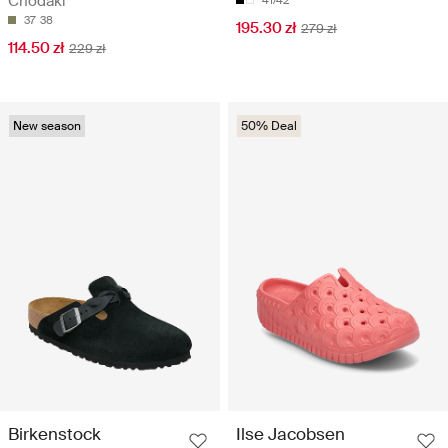
Chodaki
41/42
37
38
195.30 zł
279 zł
114.50 zł
229 zł
New season
50% Deal
Birkenstock
Ilse Jacobsen