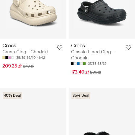
Crocs
Crocs
Crush Clog - Chodaki
Classic Lined Clog -
Chodaki
38/39
39/40
41/42
37/38
38/39
209.25 zł
279 zł
173.40 zł
289 zł
40% Deal
35% Deal