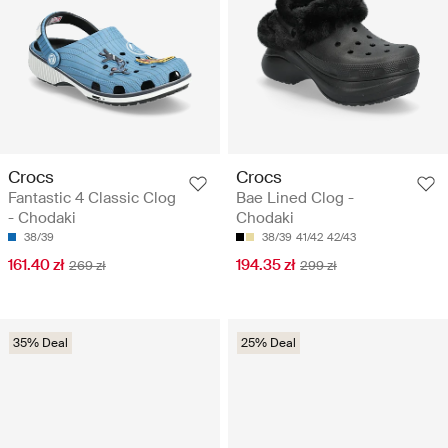
Crocs
Crocs
Fantastic 4 Classic Clog
Bae Lined Clog -
- Chodaki
Chodaki
38/39
38/39
41/42
42/43
161.40 zł
194.35 zł
269 zł
299 zł
35% Deal
25% Deal