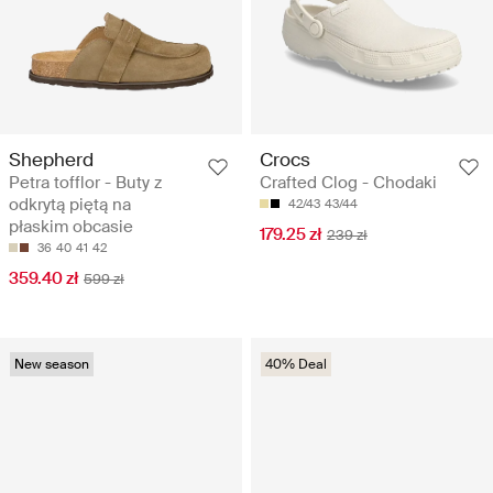
Shepherd
Crocs
Petra tofflor - Buty z
Crafted Clog - Chodaki
odkrytą piętą na
42/43
43/44
płaskim obcasie
179.25 zł
239 zł
36
40
41
42
359.40 zł
599 zł
New season
40% Deal