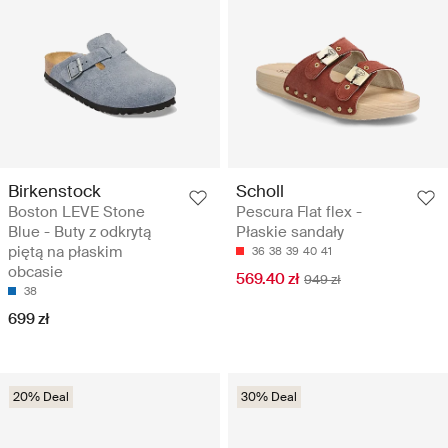
Birkenstock
Scholl
Boston LEVE Stone
Pescura Flat flex -
Blue - Buty z odkrytą
Płaskie sandały
piętą na płaskim
36
38
39
40
41
obcasie
569.40 zł
949 zł
38
699 zł
20% Deal
30% Deal