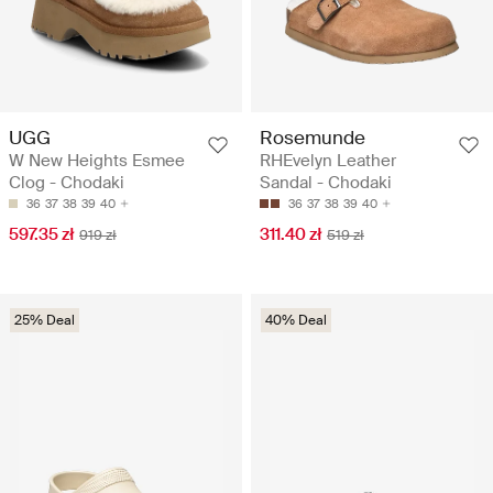
UGG
Rosemunde
W New Heights Esmee
RHEvelyn Leather
Clog - Chodaki
Sandal - Chodaki
36
37
38
39
40
36
37
38
39
40
597.35 zł
311.40 zł
919 zł
519 zł
25% Deal
40% Deal