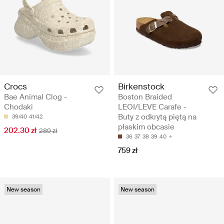
Crocs
Birkenstock
Bae Animal Clog -
Boston Braided
Chodaki
LEOI/LEVE Carafe -
Buty z odkrytą piętą na
39/40
41/42
płaskim obcasie
202.30 zł
289 zł
36
37
38
39
40
759 zł
New season
New season