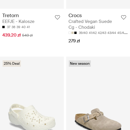
Tretorn
Crocs
EEFJE - Kalosze
Crafted Vegan Suede
Cg - Chodaki
37
38
39
40
41
39/40
41/42
42/43
43/44
45/46
439.20 zł
549 zł
279 zł
25% Deal
New season