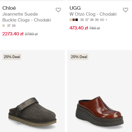
Chloé
UGG
Jeannette Suede
W Otzo Clog - Chodaki
Buckle Clogs - Chodaki
36
37
38
39
40
37
39
473.40 zł
789 zł
2273.40 zł
3789 zł
25% Deal
25% Deal