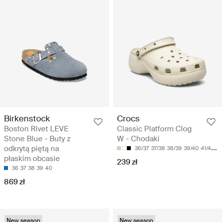
Birkenstock
Crocs
Boston Rivet LEVE
Classic Platform Clog
Stone Blue - Buty z
W - Chodaki
odkrytą piętą na
36/37
37/38
38/39
39/40
41/42
płaskim obcasie
239 zł
36
37
38
39
40
869 zł
New season
New season