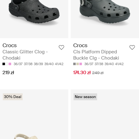
Crocs
Crocs
Classic Glitter Clog -
Cls Platform Dipped
Chodaki
Buckle Clg - Chodaki
36/37
37/38
38/39
39/40
41/42
36/37
37/38
39/40
41/42
219 zł
174.30 zł
249 zł
30% Deal
New season