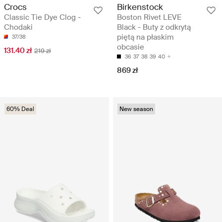
Crocs
Birkenstock
Classic Tie Dye Clog -
Boston Rivet LEVE
Chodaki
Black - Buty z odkrytą
piętą na płaskim
37/38
obcasie
131.40 zł
219 zł
36
37
38
39
40
869 zł
60% Deal
New season