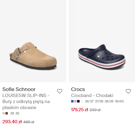
Sofie Schnoor
Crocs
LOUISESW SLIP-INS -
Crocband - Chodaki
Buty z odkrytą piętą na
36/37
37/38
38/39
39/40
płaskim obcasie
179.25 zł
239 zł
38
39
293.40 zł
489 zł