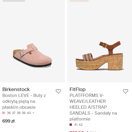
Birkenstock
FitFlop
Boston LEVE - Buty z
PLATFFORMS V-
odkrytą piętą na
WEAVE/LEATHER
płaskim obcasie
HEELED A/STRAP
SANDALS - Sandały na
36
37
38
39
40
platformie
699 zł
41
42