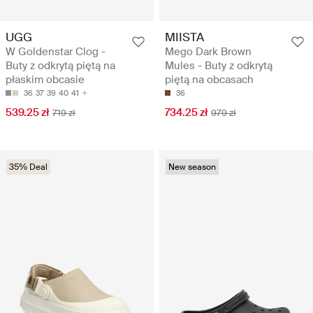
UGG
MIISTA
W Goldenstar Clog -
Mego Dark Brown
Buty z odkrytą piętą na
Mules - Buty z odkrytą
płaskim obcasie
piętą na obcasach
36
37
39
40
41
36
539.25 zł
734.25 zł
719 zł
979 zł
35% Deal
New season