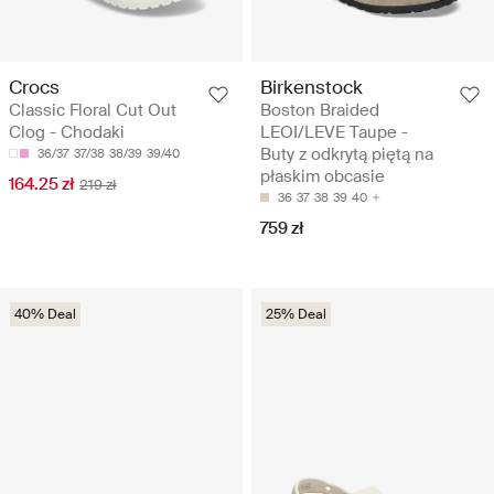
Crocs
Birkenstock
Classic Floral Cut Out
Boston Braided
Clog - Chodaki
LEOI/LEVE Taupe -
Buty z odkrytą piętą na
36/37
37/38
38/39
39/40
płaskim obcasie
164.25 zł
219 zł
36
37
38
39
40
759 zł
40% Deal
25% Deal