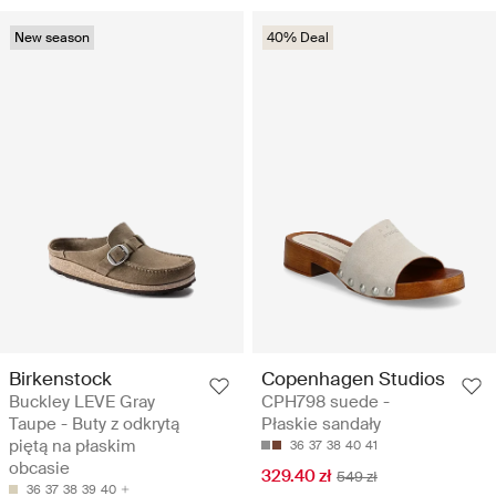
New season
40% Deal
Birkenstock
Copenhagen Studios
Buckley LEVE Gray
CPH798 suede -
Taupe - Buty z odkrytą
Płaskie sandały
piętą na płaskim
36
37
38
40
41
obcasie
329.40 zł
549 zł
36
37
38
39
40