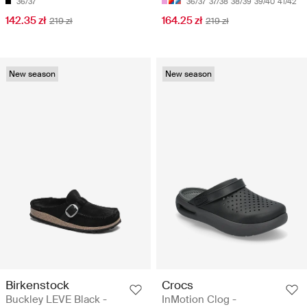
36/37
36/37
37/38
38/39
39/40
41/42
142.35 zł
164.25 zł
219 zł
219 zł
New season
New season
Birkenstock
Crocs
Buckley LEVE Black -
InMotion Clog -