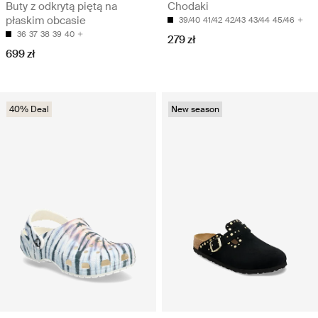
Buty z odkrytą piętą na
Chodaki
płaskim obcasie
39/40
41/42
42/43
43/44
45/46
36
37
38
39
40
279 zł
699 zł
40% Deal
New season