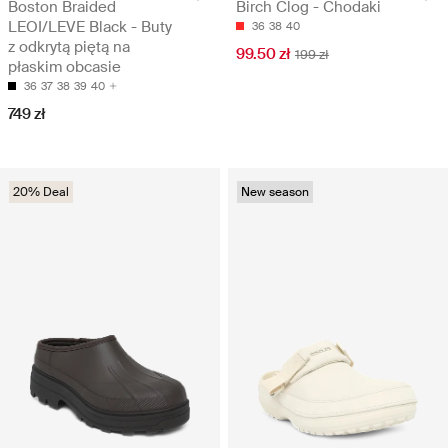
Boston Braided
Birch Clog - Chodaki
LEOI/LEVE Black - Buty
36
38
40
z odkrytą piętą na
99.50 zł
199 zł
płaskim obcasie
36
37
38
39
40
749 zł
20% Deal
New season