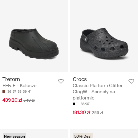
Tretorn
Crocs
EEFJE - Kalosze
Classic Platform Glitter
ClogW - Sandały na
36
37
38
39
41
platformie
439.20 zł
549 zł
36/37
181.30 zł
259 zł
New season
50% Deal