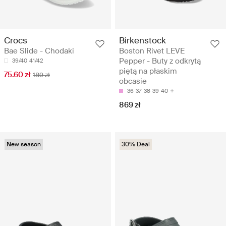
Crocs
Birkenstock
Bae Slide - Chodaki
Boston Rivet LEVE
Pepper - Buty z odkrytą
39/40
41/42
piętą na płaskim
75.60 zł
189 zł
obcasie
36
37
38
39
40
869 zł
New season
30% Deal