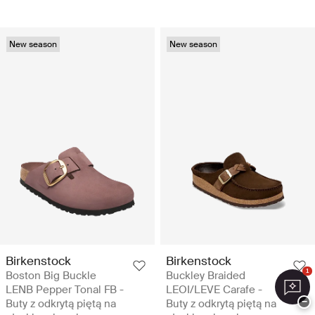
New season
New season
Birkenstock
Birkenstock
1
Boston Big Buckle
Buckley Braided
LENB Pepper Tonal FB -
LEOI/LEVE Carafe -
−
Buty z odkrytą piętą na
Buty z odkrytą piętą na