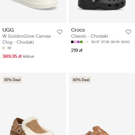
UGG
Crocs
W GoldenGlow Canvas
Classic - Chodaki
Clog - Chodaki
36/37
37/38
38/39
39/40
38
219 zł
389.35 zł
599 zł
35% Deal
40% Deal