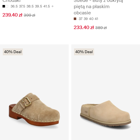
Chodaki
Suede - Buty z odkrytą
piętą na płaskim
36.5
37.5
38.5
39.5
41.5
obcasie
239.40 zł
399 zł
37
39
40
41
233.40 zł
389 zł
40% Deal
40% Deal