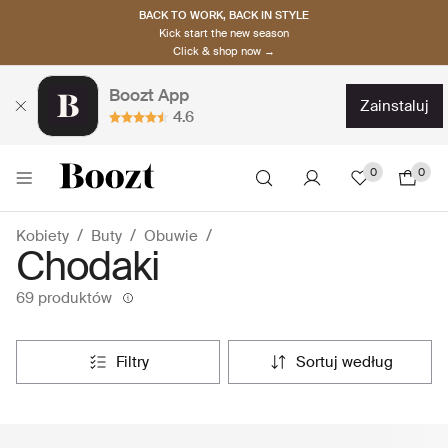
BACK TO WORK, BACK IN STYLE
Kick start the new season
Click & shop now →
Boozt App
zainstaluj
4.6
0
0
Kobiety
Buty
Obuwie
Chodaki
69 produktów
filtry
sortuj według