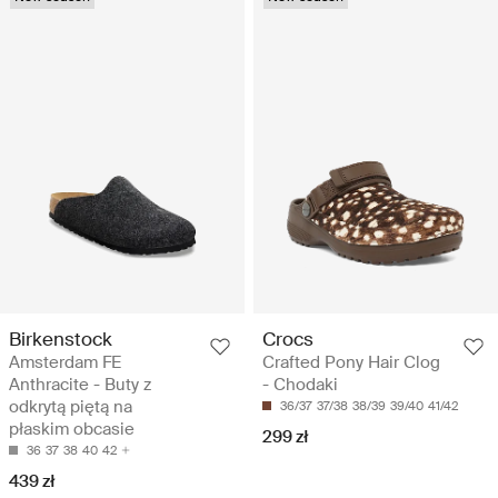
Birkenstock
Crocs
Amsterdam FE
Crafted Pony Hair Clog
Anthracite - Buty z
- Chodaki
odkrytą piętą na
36/37
37/38
38/39
39/40
41/42
płaskim obcasie
299 zł
36
37
38
40
42
439 zł