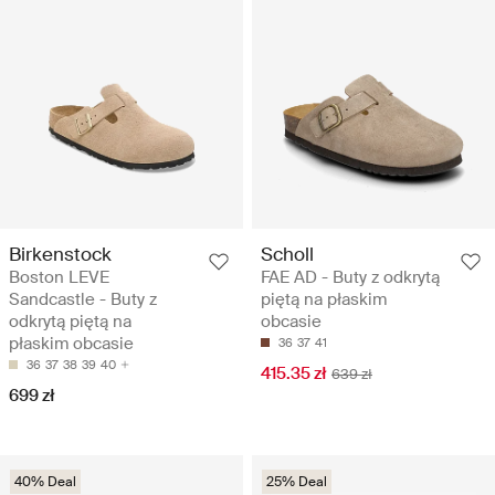
Birkenstock
Scholl
Boston LEVE
FAE AD - Buty z odkrytą
Sandcastle - Buty z
piętą na płaskim
odkrytą piętą na
obcasie
płaskim obcasie
36
37
41
36
37
38
39
40
415.35 zł
639 zł
699 zł
40% Deal
25% Deal