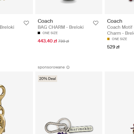
Coach
Coach
reloki
BAG CHARM - Breloki
Coach Motif
Charm - Brel
ONE SIZE
ONE SIZE
443.40 zł
739 zł
529 zł
sponsorowane
20% Deal