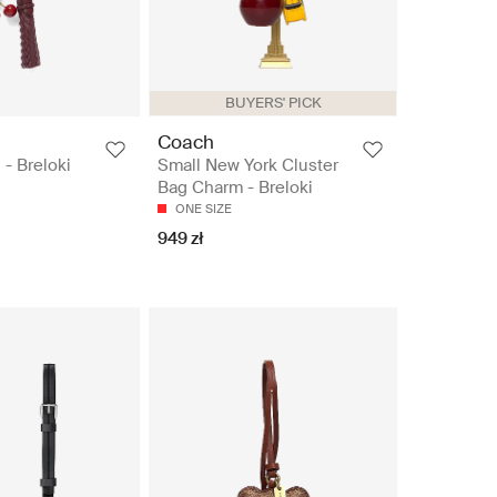
BUYERS' PICK
Coach
 Breloki
Small New York Cluster
Bag Charm - Breloki
ONE SIZE
949 zł