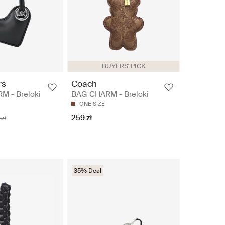
BUYERS' PICK
rs
Coach
 - Breloki
BAG CHARM - Breloki
ONE SIZE
259 zł
zł
35% Deal