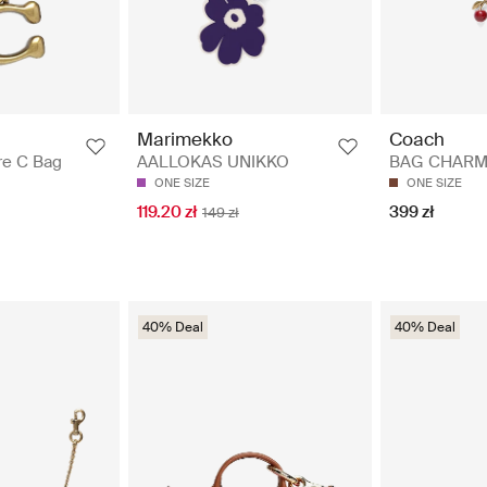
Coach
Marimekko
BAG CHARM -
re C Bag
AALLOKAS UNIKKO
ONE SIZE
ONE SIZE
399 zł
119.20 zł
149 zł
40% Deal
40% Deal