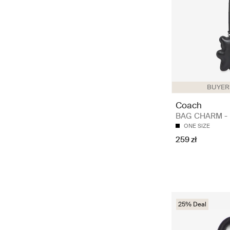
BUYERS
Coach
BAG CHARM - B
ONE SIZE
259 zł
25% Deal