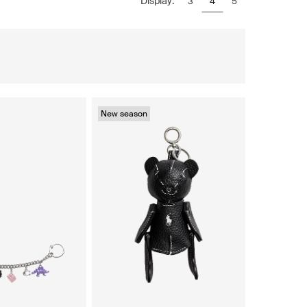
Display:
3
4
5
New season