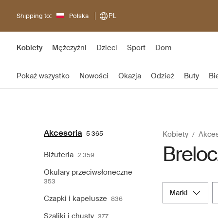
Shipping to:
Polska
PL
Kobiety
Mężczyźni
Dzieci
Sport
Dom
Pokaż wszystko
Nowości
Okazja
Odzież
Buty
Bi
Akcesoria
5 365
Kobiety
Akces
Breloc
Biżuteria
2 359
Okulary przeciwsłoneczne
353
marki
Czapki i kapelusze
836
Szaliki i chusty
377