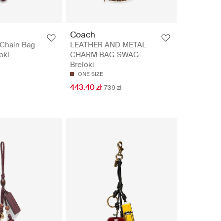
Coach
 Chain Bag
LEATHER AND METAL
oki
CHARM BAG SWAG -
Breloki
ONE SIZE
443.40 zł
739 zł