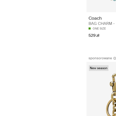
Coach
BAG CHARM - B
ONE SIZE
529 zł
sponsorowane
New season