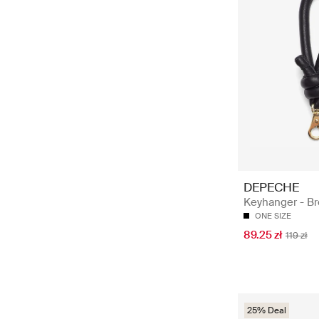
DEPECHE
Keyhanger - Br
ONE SIZE
89.25 zł
119 zł
25% Deal