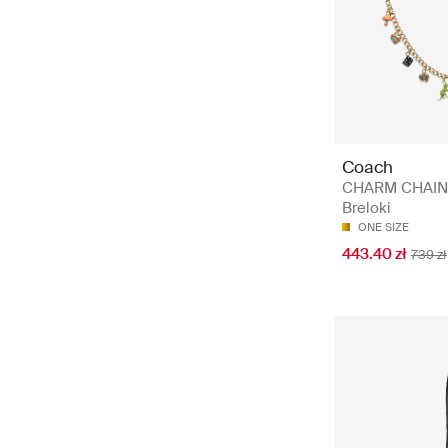
Coach
CHARM CHAIN
Breloki
ONE SIZE
443.40 zł
739 zł