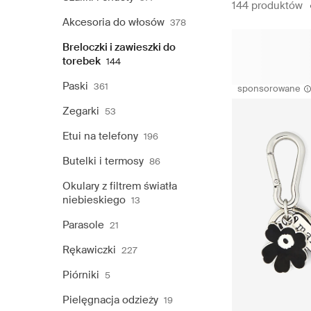
144 produktów
Akcesoria do włosów
378
Breloczki i zawieszki do
torebek
144
Paski
361
sponsorowane
Zegarki
53
Etui na telefony
196
Butelki i termosy
86
Okulary z filtrem światła
niebieskiego
13
Parasole
21
Rękawiczki
227
Piórniki
5
Pielęgnacja odzieży
19