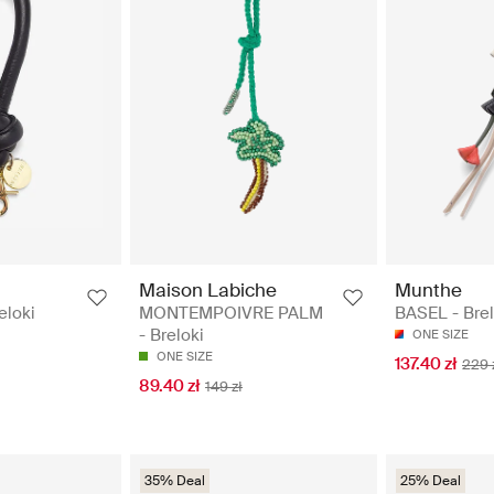
Maison Labiche
Munthe
eloki
MONTEMPOIVRE PALM
BASEL - Brel
- Breloki
ONE SIZE
ONE SIZE
137.40 zł
229 
89.40 zł
149 zł
35% Deal
25% Deal