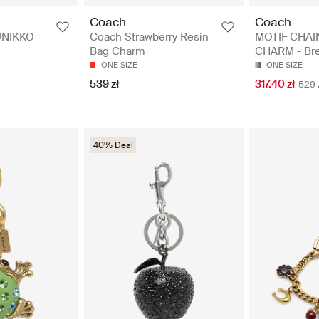
Coach
Coach
MOTIF CHAI
UNIKKO
Coach Strawberry Resin
CHARM - Bre
Bag Charm
ONE SIZE
ONE SIZE
317.40 zł
539 zł
529 
40% Deal