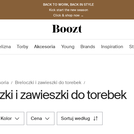
BACK TO WORK, BACK IN STYLE
Kick start the new season
Click & shop now →
elizna
Torby
Akcesoria
Young
Brands
Inspiration
St
oria
Breloczki i zawieszki do torebek
zki i zawieszki do torebek
kolor
cena
sortuj według