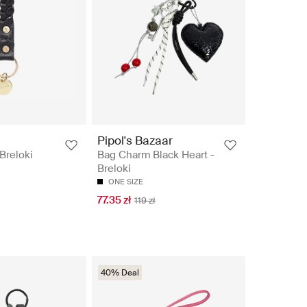
Pipol's Bazaar
Breloki
Bag Charm Black Heart -
Breloki
ONE SIZE
77.35 zł
119 zł
40% Deal