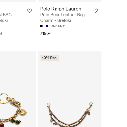
Polo Ralph Lauren
N BAG
Polo Bear Leather Bag
loki
Charm - Breloki
ONE SIZE
719 zł
zł
40% Deal