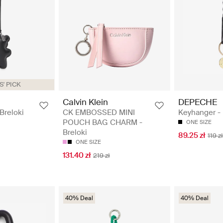
' PICK
Calvin Klein
DEPECHE
reloki
CK EMBOSSED MINI
Keyhanger - 
POUCH BAG CHARM -
ONE SIZE
Breloki
89.25 zł
119 zł
ONE SIZE
131.40 zł
219 zł
40% Deal
40% Deal