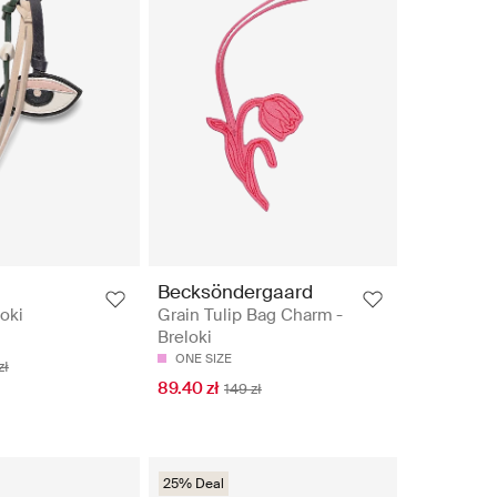
Becksöndergaard
oki
Grain Tulip Bag Charm -
Breloki
ONE SIZE
zł
89.40 zł
149 zł
25% Deal