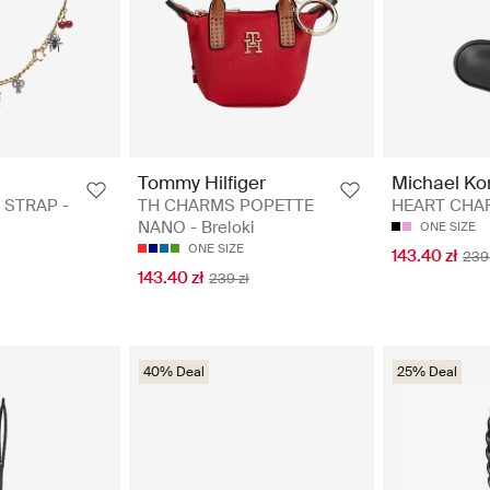
Tommy Hilfiger
Michael Ko
 STRAP -
TH CHARMS POPETTE
HEART CHARM
NANO - Breloki
ONE SIZE
ONE SIZE
143.40 zł
239 
143.40 zł
239 zł
40% Deal
25% Deal