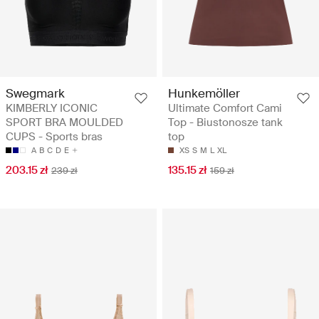
Swegmark
Hunkemöller
KIMBERLY ICONIC
Ultimate Comfort Cami
SPORT BRA MOULDED
Top - Biustonosze tank
CUPS - Sports bras
top
A
B
C
D
E
XS
S
M
L
XL
203.15 zł
135.15 zł
239 zł
159 zł