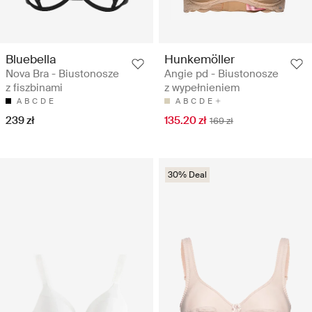
Bluebella
Hunkemöller
Nova Bra - Biustonosze
Angie pd - Biustonosze
z fiszbinami
z wypełnieniem
A
B
C
D
E
A
B
C
D
E
239 zł
135.20 zł
169 zł
30% Deal