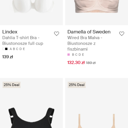
Lindex
Damella of Sweden
Dahlia T-shirt Bra -
Wired Bra Malva -
Biustonosze full cup
Biustonosze z
fiszbinami
A
B
C
D
E
B
C
D
E
139 zł
132.30 zł
189 zł
25% Deal
25% Deal