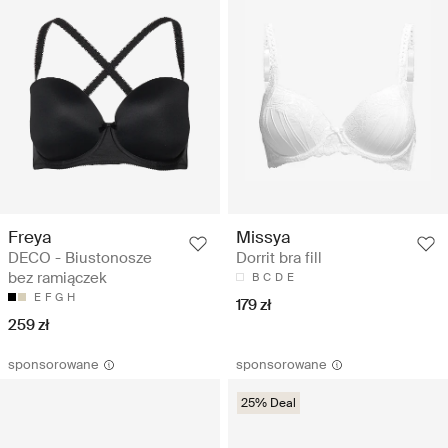
Freya
Missya
DECO - Biustonosze
Dorrit bra fill
bez ramiączek
B
C
D
E
E
F
G
H
179 zł
259 zł
sponsorowane
sponsorowane
25% Deal