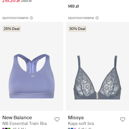
215.20 zł
269 zł
149 zł
sponsorowane
sponsorowane
25% Deal
30% Deal
New Balance
Missya
NB Essential Train Bra
Kaya soft bra
XS
S
M
L
S
M
L
XL