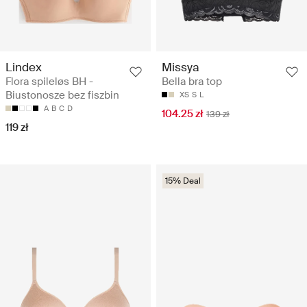
Lindex
Missya
Flora spileløs BH -
Bella bra top
Biustonosze bez fiszbin
XS
S
L
A
B
C
D
104.25 zł
139 zł
119 zł
15% Deal