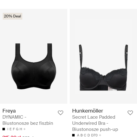
20% Deal
Freya
Hunkemöller
DYNAMIC -
Secret Lace Padded
Biustonosze bez fiszbin
Underwired Bra -
Biustonosze push-up
I
E
F
G
H
A
B
C
D
D70