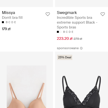
Missya
Swegmark
Dorrit bra fill
Incredible Sports bra
extreme support Black -
B
C
D
E
Sports bras
179 zł
B
C
D
E
223.20 zł
279 zł
sponsorowane
25% Deal