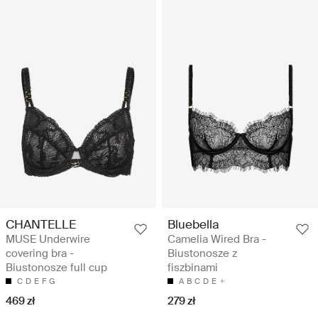
CHANTELLE
Bluebella
MUSE Underwire
Camelia Wired Bra -
covering bra -
Biustonosze z
Biustonosze full cup
fiszbinami
C
D
E
F
G
A
B
C
D
E
469 zł
279 zł