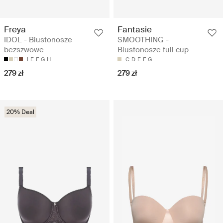
Freya
Fantasie
IDOL - Biustonosze
SMOOTHING -
bezszwowe
Biustonosze full cup
I
E
F
G
H
C
D
E
F
G
279 zł
279 zł
20% Deal