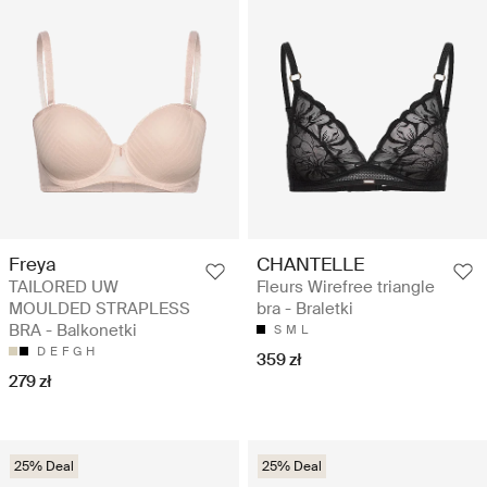
Freya
CHANTELLE
TAILORED UW
Fleurs Wirefree triangle
MOULDED STRAPLESS
bra - Braletki
BRA - Balkonetki
S
M
L
D
E
F
G
H
359 zł
279 zł
25% Deal
25% Deal