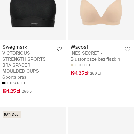
Swegmark
Wacoal
VICTORIOUS
INES SECRET -
STRENGTH SPORTS
Biustonosze bez fiszbin
BRA SPACER
B
C
D
E
F
MOULDED CUPS -
194.25 zł
259 zł
Sports bras
B
C
D
E
F
194.25 zł
259 zł
15% Deal