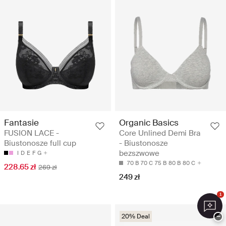
Fantasie
Organic Basics
FUSION LACE -
Core Unlined Demi Bra
Biustonosze full cup
- Biustonosze
bezszwowe
I
D
E
F
G
70 B
70 C
75 B
80 B
80 C
228.65 zł
269 zł
249 zł
1
20% Deal
−