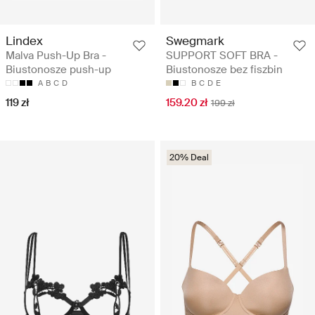
Lindex
Swegmark
Malva Push-Up Bra -
SUPPORT SOFT BRA -
Biustonosze push-up
Biustonosze bez fiszbin
A
B
C
D
B
C
D
E
119 zł
159.20 zł
199 zł
20% Deal