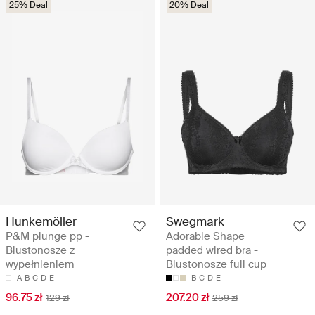
25% Deal
20% Deal
Hunkemöller
Swegmark
P&M plunge pp -
Adorable Shape
Biustonosze z
padded wired bra -
wypełnieniem
Biustonosze full cup
A
B
C
D
E
B
C
D
E
96.75 zł
207.20 zł
129 zł
259 zł