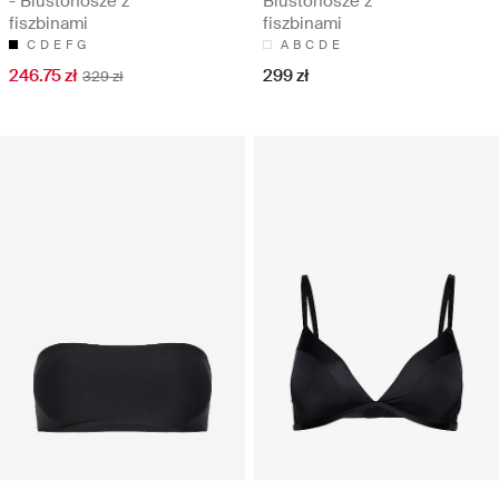
- Biustonosze z
Biustonosze z
fiszbinami
fiszbinami
C
D
E
F
G
A
B
C
D
E
246.75 zł
299 zł
329 zł