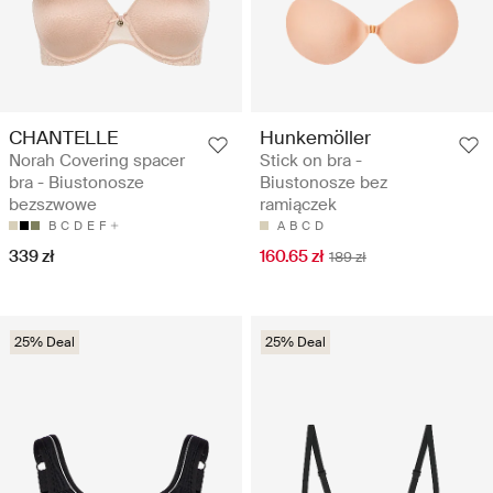
CHANTELLE
Hunkemöller
Norah Covering spacer
Stick on bra -
bra - Biustonosze
Biustonosze bez
bezszwowe
ramiączek
B
C
D
E
F
A
B
C
D
339 zł
160.65 zł
189 zł
25% Deal
25% Deal