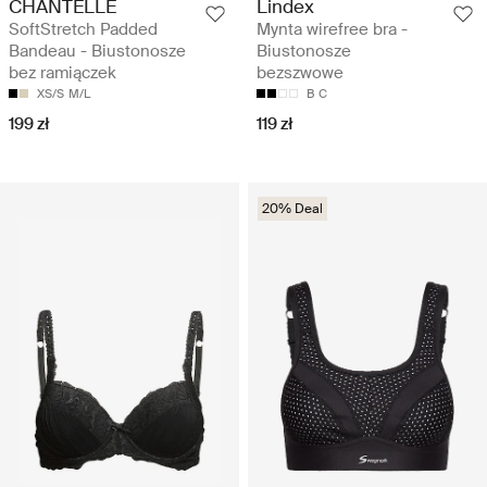
CHANTELLE
Lindex
SoftStretch Padded
Mynta wirefree bra -
Bandeau - Biustonosze
Biustonosze
bez ramiączek
bezszwowe
XS/S
M/L
B
C
199 zł
119 zł
20% Deal