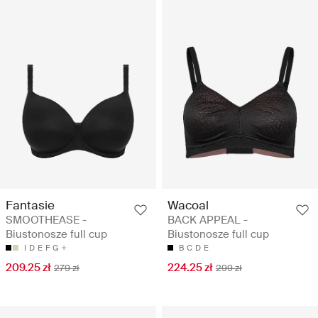
Fantasie
Wacoal
SMOOTHEASE -
BACK APPEAL -
Biustonosze full cup
Biustonosze full cup
I
D
E
F
G
B
C
D
E
209.25 zł
224.25 zł
279 zł
299 zł