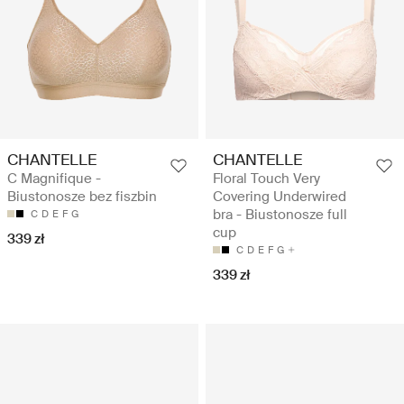
CHANTELLE
CHANTELLE
C Magnifique -
Floral Touch Very
Biustonosze bez fiszbin
Covering Underwired
bra - Biustonosze full
C
D
E
F
G
cup
339 zł
C
D
E
F
G
339 zł