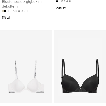
Biustonosze z głębokim
I
E
F
G
H
dekoltem
249 zł
A
B
C
D
E
119 zł