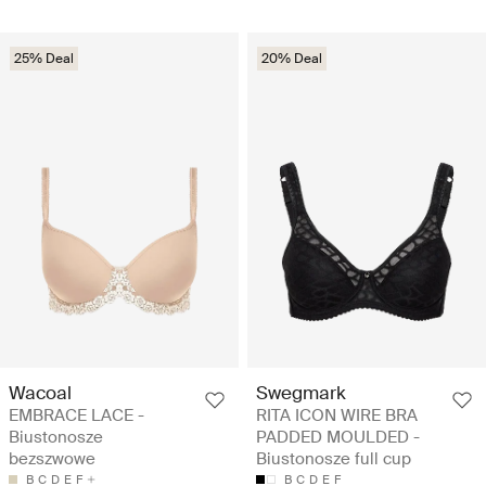
25% Deal
20% Deal
Wacoal
Swegmark
EMBRACE LACE -
RITA ICON WIRE BRA
Biustonosze
PADDED MOULDED -
bezszwowe
Biustonosze full cup
B
C
D
E
F
B
C
D
E
F