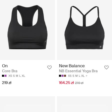
On
New Balance
Core Bra
NB Essential Yoga Bra
XS
S
M
L
XL
XS
S
M
L
XL
219 zł
164.25 zł
219 zł