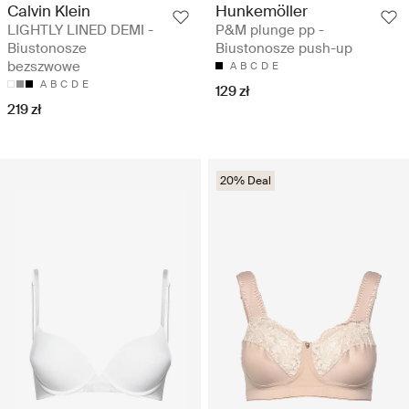
Calvin Klein
Hunkemöller
LIGHTLY LINED DEMI -
P&M plunge pp -
Biustonosze
Biustonosze push-up
bezszwowe
A
B
C
D
E
A
B
C
D
E
129 zł
219 zł
20% Deal