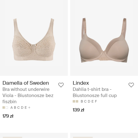
Damella of Sweden
Lindex
Bra without underwire
Dahlia t-shirt bra -
Viola - Biustonosze bez
Biustonosze full cup
fiszbin
B
C
D
E
F
A
B
C
D
E
139 zł
179 zł