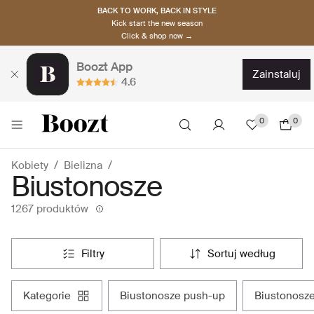
BACK TO WORK, BACK IN STYLE
Kick start the new season
Click & shop now →
Boozt App
zainstaluj
4.6
0
0
Kobiety
Bielizna
Biustonosze
1267 produktów
filtry
sortuj według
kategorie
biustonosze push-up
biustonosze