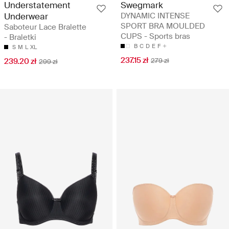
Understatement
Swegmark
Underwear
DYNAMIC INTENSE
SPORT BRA MOULDED
Saboteur Lace Bralette
CUPS - Sports bras
- Braletki
B
C
D
E
F
S
M
L
XL
237.15 zł
239.20 zł
279 zł
299 zł