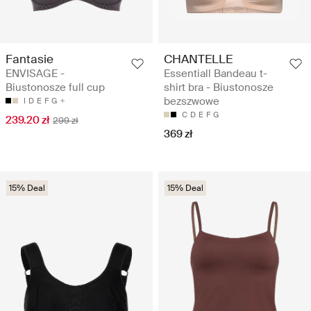
Fantasie
CHANTELLE
ENVISAGE -
Essentiall Bandeau t-
Biustonosze full cup
shirt bra - Biustonosze
bezszwowe
I
D
E
F
G
C
D
E
F
G
239.20 zł
299 zł
369 zł
15% Deal
15% Deal