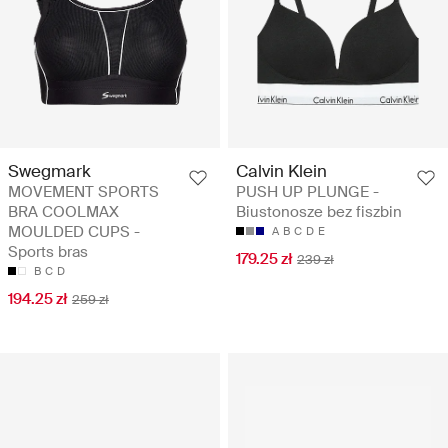
Swegmark
Calvin Klein
MOVEMENT SPORTS
PUSH UP PLUNGE -
BRA COOLMAX
Biustonosze bez fiszbin
MOULDED CUPS -
A
B
C
D
E
Sports bras
179.25 zł
239 zł
B
C
D
194.25 zł
259 zł