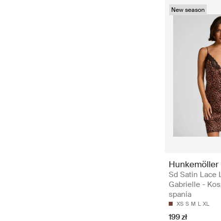
New season
Hunkemöller
Sd Satin Lace 
Gabrielle - Kos
spania
XS
S
M
L
XL
199 zł