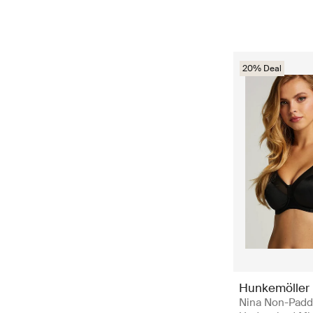
20% Deal
Hunkemöller
Nina Non-Pad