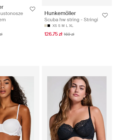
er
Hunkemöller
iustonosze
iem
Scuba hw string - Stringi
XS
S
M
L
XL
126.75 zł
zł
169 zł