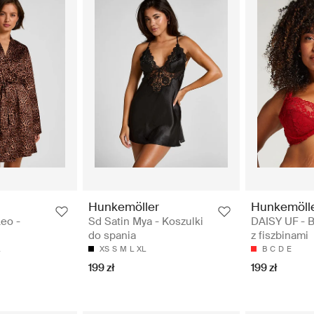
Hunkemöller
Hunkemöll
eo -
Sd Satin Mya - Koszulki
DAISY UF - 
do spania
z fiszbinami
XS
S
M
L
XL
B
C
D
E
199 zł
199 zł