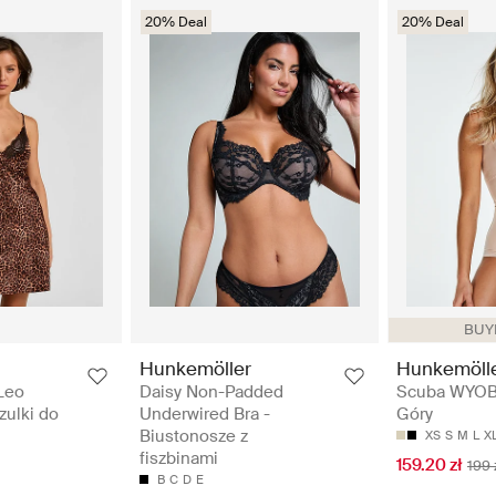
20% Deal
20% Deal
BUYE
Hunkemöller
Hunkemöll
Leo
Daisy Non-Padded
Scuba WYOB
zulki do
Underwired Bra -
Góry
Biustonosze z
XS
S
M
L
X
fiszbinami
159.20 zł
199 
B
C
D
E