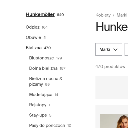
Hunkemöller
640
Kobiety
Marki
Hunkem
Odzież
164
Obuwie
5
Bielizna
470
marki
Biustonosze
179
470 produktów
Dolna bielizna
157
Bielizna nocna &
piżamy
99
Modelująca
14
Rajstopy
1
Stay-ups
5
Pasy do pończoch
10