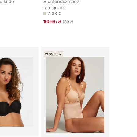
ulki do
Biustonosze bez
ramiączek
A
B
C
D
160.65 zł
189 zł
25% Deal