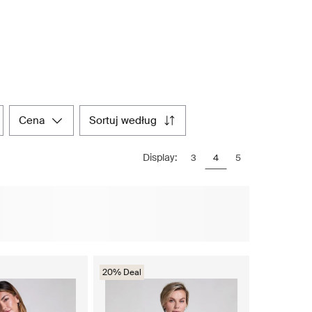
cena
sortuj według
Display:
3
4
5
20% Deal