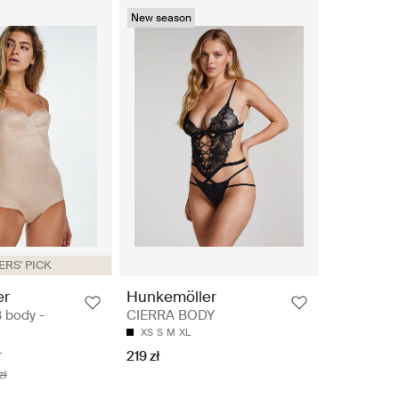
New season
RS' PICK
er
Hunkemöller
 body -
CIERRA BODY
XS
S
M
XL
L
219 zł
zł