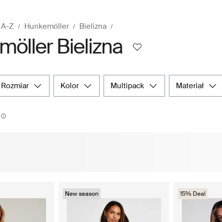
 A-Z
Hunkemöller
Bielizna
öller Bielizna
rozmiar
kolor
multipack
materiał
New season
15% Deal