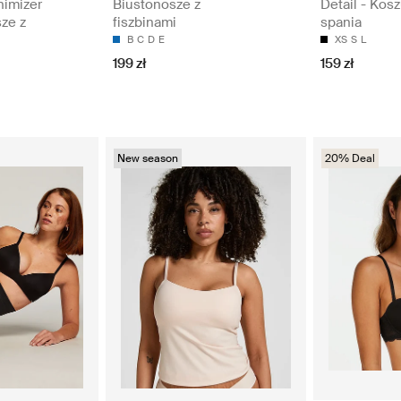
nimizer
Biustonosze z
Detail - Kosz
sze z
fiszbinami
spania
B
C
D
E
XS
S
L
199 zł
159 zł
New season
20% Deal