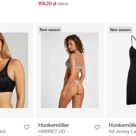
159.20 zł
199 zł
New season
New season
Hunkemöller
Hunkemöll
ded
HARRIET UD -
Sd Jersey L