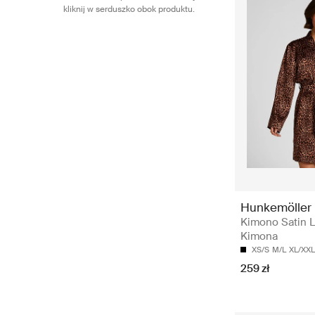
kliknij w serduszko obok produktu.
Hunkemöller
Kimono Satin L
Kimona
XS/S
M/L
XL/XXL
259 zł