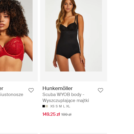
er
Hunkemöller
Biustonosze
Scuba WYOB body -
Wyszczuplające majtki
XS
S
M
L
XL
149.25 zł
199 zł