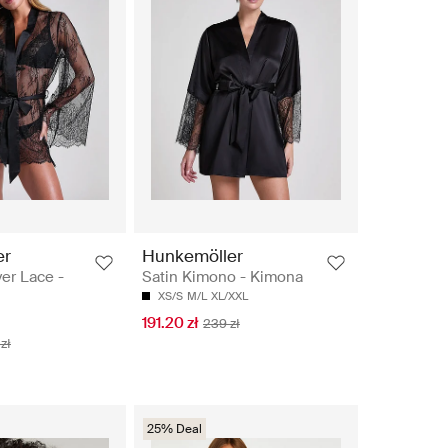
er
Hunkemöller
er Lace -
Satin Kimono - Kimona
XS/S
M/L
XL/XXL
191.20 zł
239 zł
zł
25% Deal