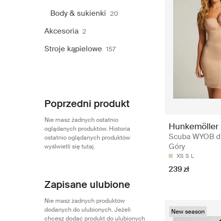
Body & sukienki
20
Akcesoria
2
Stroje kąpielowe
157
Poprzedni produkt
Nie masz żadnych ostatnio
Hunkemöller
oglądanych produktów. Historia
Scuba WYOB dr
ostatnio oglądanych produktów
Góry
wyślwietli się tutaj.
XS
S
L
239 zł
Zapisane ulubione
Nie masz żadnych produktów
dodanych do ulubionych. Jeżeli
New season
chcesz dodać produkt do ulubionych