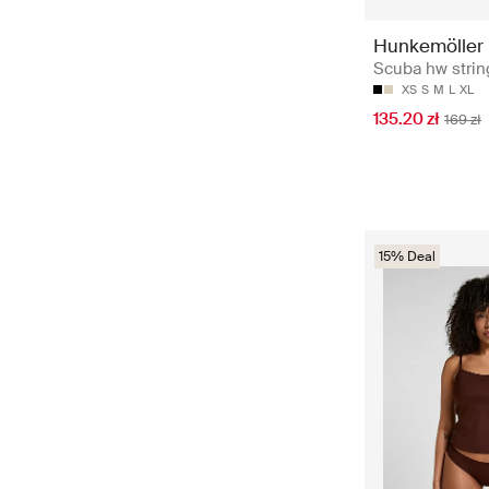
Hunkemöller
Scuba hw string
XS
S
M
L
XL
135.20 zł
169 zł
15% Deal