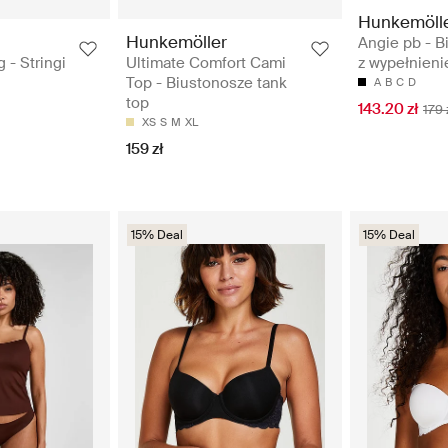
Hunkemöll
Hunkemöller
Angie pb - B
z wypełnien
 - Stringi
Ultimate Comfort Cami
Top - Biustonosze tank
A
B
C
D
top
143.20 zł
179 
XS
S
M
XL
159 zł
15% Deal
15% Deal