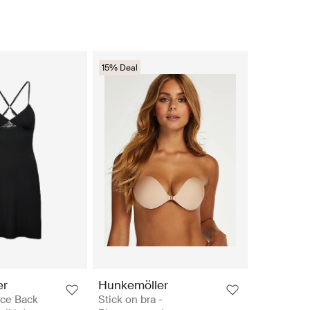
15% Deal
er
Hunkemöller
ace Back
Stick on bra -