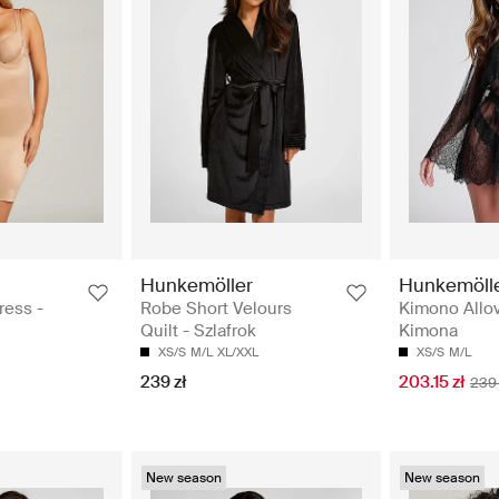
Hunkemöller
Hunkemöll
ess -
Robe Short Velours
Kimono Allov
Quilt - Szlafrok
Kimona
XS/S
M/L
XL/XXL
XS/S
M/L
239 zł
203.15 zł
239 
New season
New season