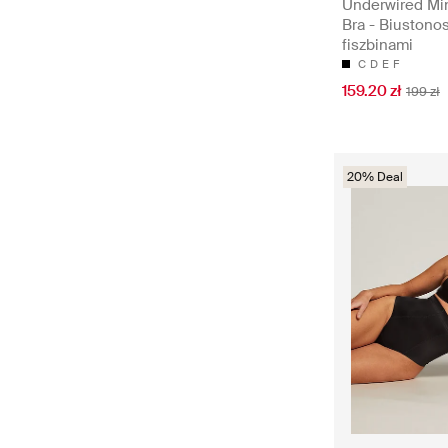
Underwired Mi
Bra - Biustono
fiszbinami
C
D
E
F
159.20 zł
199 zł
20% Deal