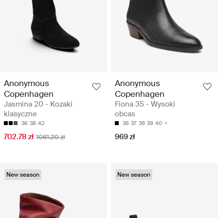
Anonymous
Anonymous
Copenhagen
Copenhagen
Jasmina 20 - Kozaki
Fiona 35 - Wysoki
klasyczne
obcas
36
38
42
36
37
38
39
40
702.78 zł
969 zł
1081.20 zł
New season
New season