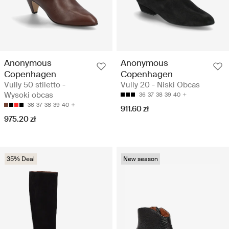
Anonymous
Anonymous
Copenhagen
Copenhagen
Vully 50 stiletto -
Vully 20 - Niski Obcas
Wysoki obcas
36
37
38
39
40
36
37
38
39
40
911.60 zł
975.20 zł
35% Deal
New season