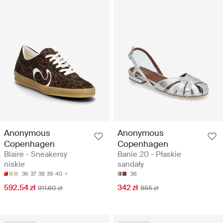
Anonymous
Anonymous
Copenhagen
Copenhagen
Blaire - Sneakersy
Banie 20 - Płaskie
niskie
sandały
36
37
38
39
40
36
592.54 zł
342 zł
911.60 zł
855 zł