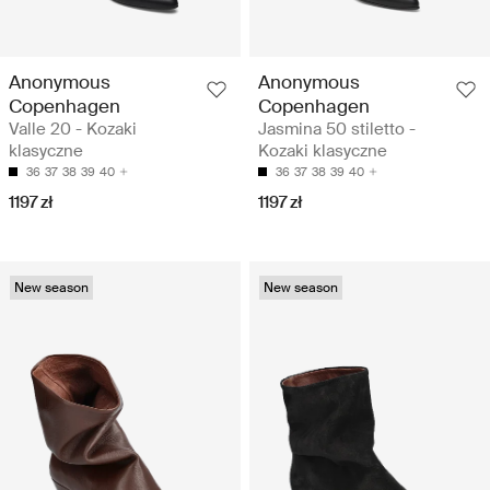
Anonymous
Anonymous
Copenhagen
Copenhagen
Valle 20 - Kozaki
Jasmina 50 stiletto -
klasyczne
Kozaki klasyczne
36
37
38
39
40
36
37
38
39
40
1197 zł
1197 zł
New season
New season