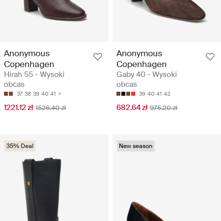
Anonymous
Anonymous
Copenhagen
Copenhagen
Hirah 55 - Wysoki
Gaby 40 - Wysoki
obcas
obcas
37
38
39
40
41
39
40
41
42
1221.12 zł
682.64 zł
1526.40 zł
975.20 zł
35% Deal
New season