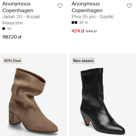
Anonymous
Anonymous
Copenhagen
Copenhagen
Jadah 20 - Kozaki
Phia 55 pin - Szpilki
klasyczne
39
41
42
424 zł
848 zł
1187.20 zł
40% Deal
New season