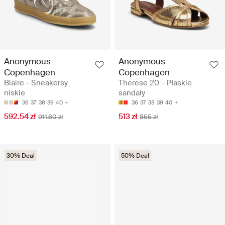
Anonymous
Anonymous
Copenhagen
Copenhagen
Blaire - Sneakersy
Therese 20 - Płaskie
niskie
sandały
36
37
38
39
40
36
37
38
39
40
592.54 zł
513 zł
911.60 zł
855 zł
30% Deal
50% Deal