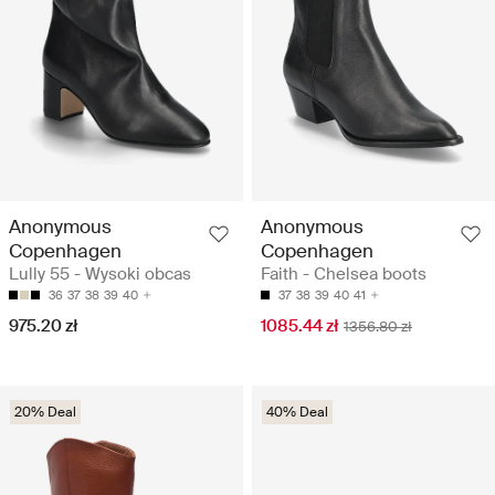
Anonymous
Anonymous
Copenhagen
Copenhagen
Lully 55 - Wysoki obcas
Faith - Chelsea boots
36
37
38
39
40
37
38
39
40
41
975.20 zł
1085.44 zł
1356.80 zł
20% Deal
40% Deal