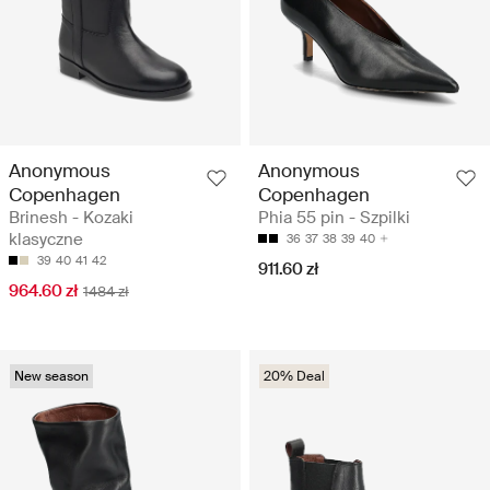
Anonymous
Anonymous
Copenhagen
Copenhagen
Brinesh - Kozaki
Phia 55 pin - Szpilki
klasyczne
36
37
38
39
40
39
40
41
42
911.60 zł
964.60 zł
1484 zł
New season
20% Deal