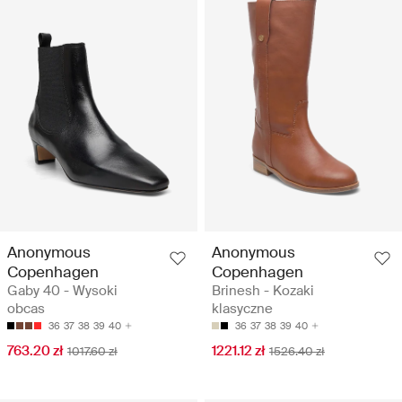
Anonymous
Anonymous
Copenhagen
Copenhagen
Gaby 40 - Wysoki
Brinesh - Kozaki
obcas
klasyczne
36
37
38
39
40
36
37
38
39
40
763.20 zł
1221.12 zł
1017.60 zł
1526.40 zł