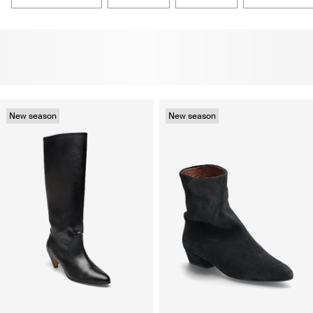
New season
New season