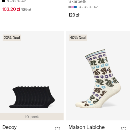
Skarpetki
35-38
39-42
35-38
39-42
103.20 zł
129 zł
129 zł
20% Deal
40% Deal
10-pack
Decoy
Maison Labiche