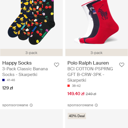
3-pack
3-pack
Happy Socks
Polo Ralph Lauren
3-Pack Classic Banana
BCI COTTON-PSPRNG
Socks - Skarpetki
GFT B-CRW-3PK -
Skarpetki
41-46
38-42
129 zł
149.40 zł
249 zł
sponsorowane
sponsorowane
40% Deal