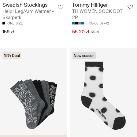
Swedish Stockings
Tommy Hilfiger
Heidi Leg/Arm Warmer -
TH WOMEN SOCK DOT
Skarpetki
2P
ONE SIZE
35-38
39-42
159 zł
55.20 zł
69 zł
15% Deal
New season