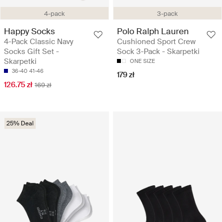
4-pack
3-pack
Happy Socks
Polo Ralph Lauren
4-Pack Classic Navy
Cushioned Sport Crew
Socks Gift Set -
Sock 3-Pack - Skarpetki
Skarpetki
ONE SIZE
36-40
41-46
179 zł
126.75 zł
169 zł
25% Deal