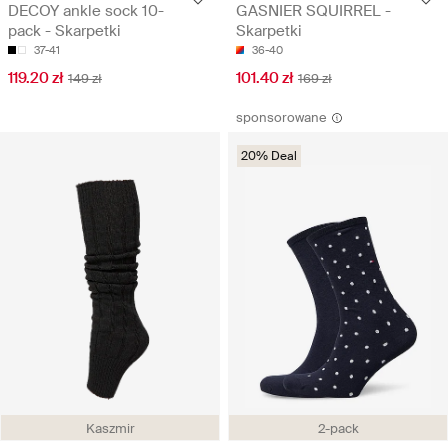
DECOY ankle sock 10-
GASNIER SQUIRREL -
pack - Skarpetki
Skarpetki
37-41
36-40
119.20 zł
101.40 zł
149 zł
169 zł
sponsorowane
20% Deal
Kaszmir
2-pack