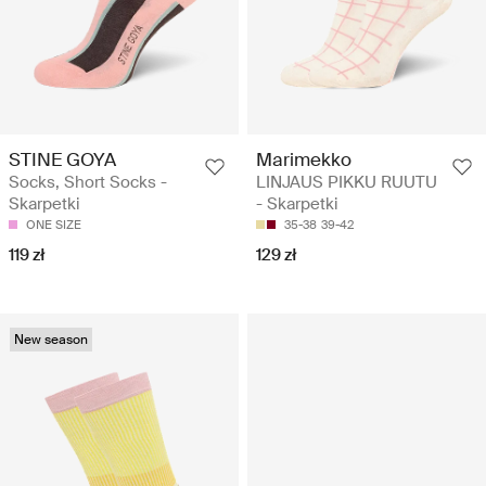
STINE GOYA
Marimekko
Socks, Short Socks -
LINJAUS PIKKU RUUTU
Skarpetki
- Skarpetki
ONE SIZE
35-38
39-42
119 zł
129 zł
New season