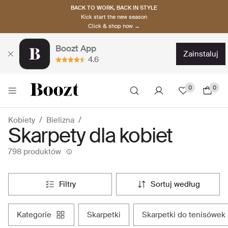
BACK TO WORK, BACK IN STYLE
Kick start the new season
Click & shop now →
Boozt App
zainstaluj
4.6
0
0
Kobiety
Bielizna
Skarpety dla kobiet
798 produktów
filtry
sortuj według
kategorie
skarpetki
skarpetki do tenisówek