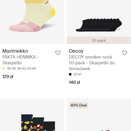
10-pack
Marimekko
Decoy
FAKTA HENNIKA -
DECOY sneaker sock
Skarpetki
10-pack - Skarpetki do
tenisówek
35-38
39-42
43-46
37-41
129 zł
149 zł
40% Deal