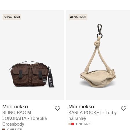
50% Deal
40% Deal
Marimekko
Marimekko
SLING BAG M
KARLA POCKET - Torby
JOKURAITA - Torebka
na ramię
Crossbody
ONE SIZE
ONE SIZE