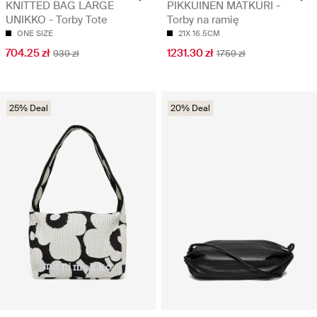
KNITTED BAG LARGE
PIKKUINEN MATKURI -
UNIKKO - Torby Tote
Torby na ramię
ONE SIZE
21X 16.5CM
704.25 zł
1231.30 zł
939 zł
1759 zł
25% Deal
20% Deal