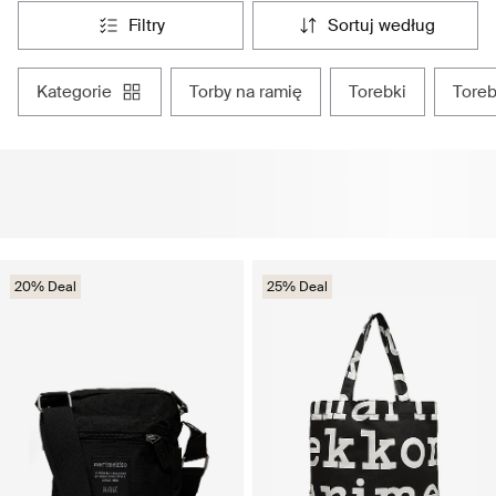
filtry
sortuj według
kategorie
torby na ramię
torebki
tore
20% Deal
25% Deal