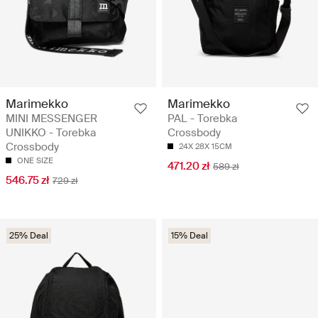
Marimekko
Marimekko
MINI MESSENGER
PAL - Torebka
UNIKKO - Torebka
Crossbody
Crossbody
24X 28X 15CM
ONE SIZE
471.20 zł
589 zł
546.75 zł
729 zł
25% Deal
15% Deal