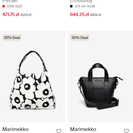
Plecaki
Crossbody
ONE SIZE
27X 9X 14CM
471.75 zł
644.25 zł
629 zł
859 zł
25% Deal
30% Deal
Marimekko
Marimekko