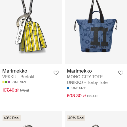
Marimekko
Marimekko
VEKKU - Breloki
MONO CITY TOTE
UNIKKO - Torby Tote
ONE SIZE
ONE SIZE
107.40 zł
179 zł
608.30 zł
869 zł
40% Deal
40% Deal