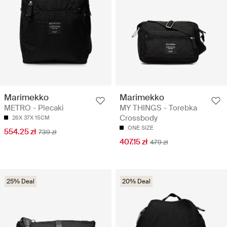
Marimekko
Marimekko
METRO - Plecaki
MY THINGS - Torebka
Crossbody
26X 37X 15CM
ONE SIZE
554.25 zł
739 zł
407.15 zł
479 zł
25% Deal
20% Deal