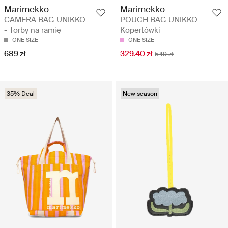
Marimekko
Marimekko
CAMERA BAG UNIKKO
POUCH BAG UNIKKO -
- Torby na ramię
Kopertówki
ONE SIZE
ONE SIZE
689 zł
329.40 zł
549 zł
35% Deal
New season