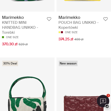
Marimekko
Marimekko
KNITTED MINI
POUCH BAG UNIKKO -
HANDBAG UNIKKO -
Kopertówki
Torebki
ONE SIZE
ONE SIZE
374.25 zł
499 zł
370.30 zł
529 zł
30% Deal
New season
1
−