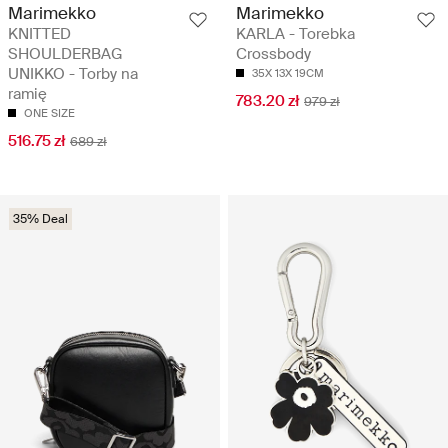
Marimekko
Marimekko
KNITTED
KARLA - Torebka
SHOULDERBAG
Crossbody
UNIKKO - Torby na
35X 13X 19CM
ramię
783.20 zł
979 zł
ONE SIZE
516.75 zł
689 zł
35% Deal