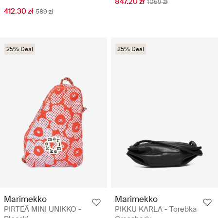
847.20 zł
1059 zł
412.30 zł
589 zł
25% Deal
25% Deal
Marimekko
Marimekko
PIRTEÄ MINI UNIKKO -
PIKKU KARLA - Torebka