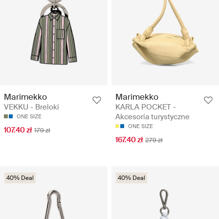
Marimekko
Marimekko
VEKKU - Breloki
KARLA POCKET -
Akcesoria turystyczne
ONE SIZE
ONE SIZE
107.40 zł
179 zł
167.40 zł
279 zł
40% Deal
40% Deal