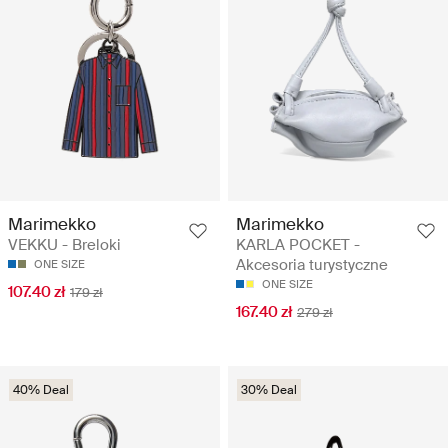
Marimekko
Marimekko
VEKKU - Breloki
KARLA POCKET -
Akcesoria turystyczne
ONE SIZE
ONE SIZE
107.40 zł
179 zł
167.40 zł
279 zł
40% Deal
30% Deal