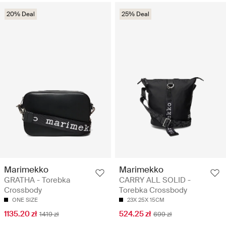
20% Deal
25% Deal
Marimekko
Marimekko
GRATHA - Torebka
CARRY ALL SOLID -
Crossbody
Torebka Crossbody
ONE SIZE
23X 25X 15CM
1135.20 zł
524.25 zł
1419 zł
699 zł