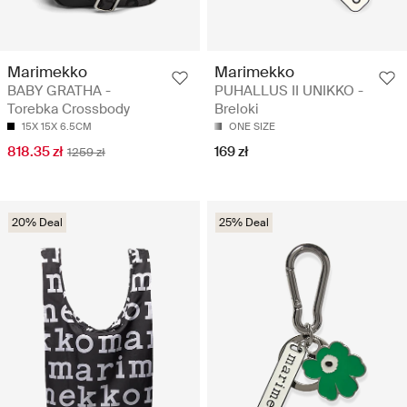
Marimekko
Marimekko
BABY GRATHA -
PUHALLUS II UNIKKO -
Torebka Crossbody
Breloki
15X 15X 6.5CM
ONE SIZE
818.35 zł
169 zł
1259 zł
20% Deal
25% Deal