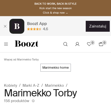
BACK TO WORK, BACK IN STYLE
Kick start the new season
Click & shop now →
Boozt App
zainstaluj
4.6
0
0
Więcej od Marimekko Torby
marimekko home
Kobiety
Marki A-Z
Marimekko
Marimekko Torby
156 produktów