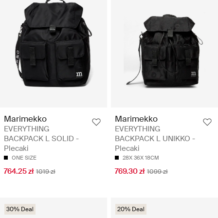
Marimekko
Marimekko
EVERYTHING
EVERYTHING
BACKPACK L SOLID -
BACKPACK L UNIKKO -
Plecaki
Plecaki
ONE SIZE
28X 36X 18CM
764.25 zł
769.30 zł
1019 zł
1099 zł
30% Deal
20% Deal