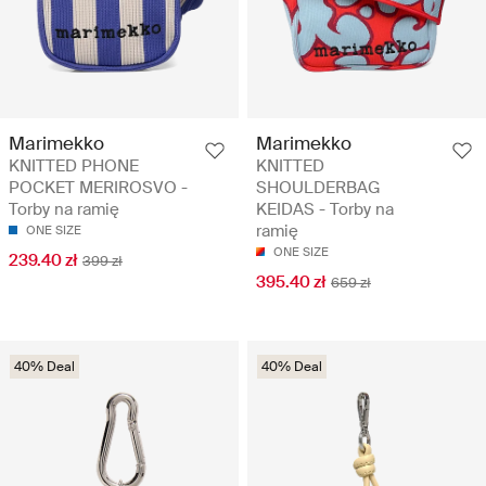
Marimekko
Marimekko
KNITTED PHONE
KNITTED
POCKET MERIROSVO -
SHOULDERBAG
Torby na ramię
KEIDAS - Torby na
ramię
ONE SIZE
ONE SIZE
239.40 zł
399 zł
395.40 zł
659 zł
40% Deal
40% Deal