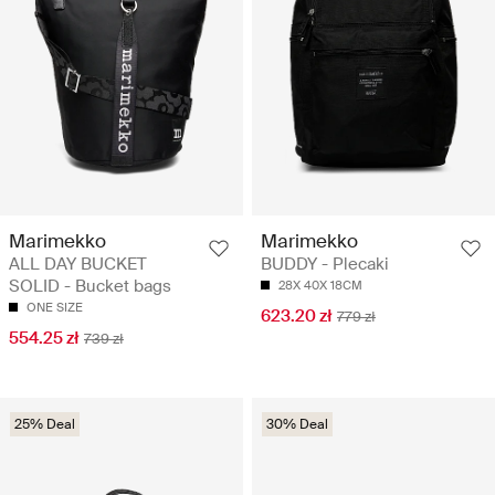
Marimekko
Marimekko
ALL DAY BUCKET
BUDDY - Plecaki
SOLID - Bucket bags
28X 40X 18CM
ONE SIZE
623.20 zł
779 zł
554.25 zł
739 zł
25% Deal
30% Deal