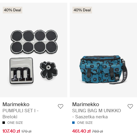
40% Deal
40% Deal
Marimekko
Marimekko
PUMPULI SET I -
SLING BAG M UNIKKO
Breloki
- Saszetka nerka
ONE SIZE
ONE SIZE
107.40 zł
461.40 zł
179 zł
769 zł