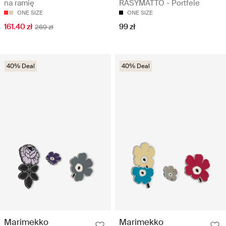
na ramię
RÄSYMATTO - Portfele
ONE SIZE
ONE SIZE
161.40 zł
99 zł
269 zł
40% Deal
40% Deal
Marimekko
Marimekko