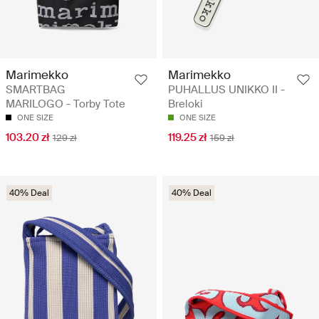
Marimekko
Marimekko
SMARTBAG
PUHALLUS UNIKKO II -
MARILOGO - Torby Tote
Breloki
ONE SIZE
ONE SIZE
103.20 zł
119.25 zł
129 zł
159 zł
40% Deal
40% Deal