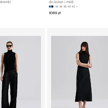
kienki
do kolan i midi
34
36
38
40
42
1089 zł