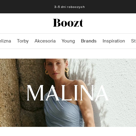
Darmowe zwroty - 30 dni Darmowe zwroty z przedpłaconą etykietą
elizna
Torby
Akcesoria
Young
Brands
Inspiration
St