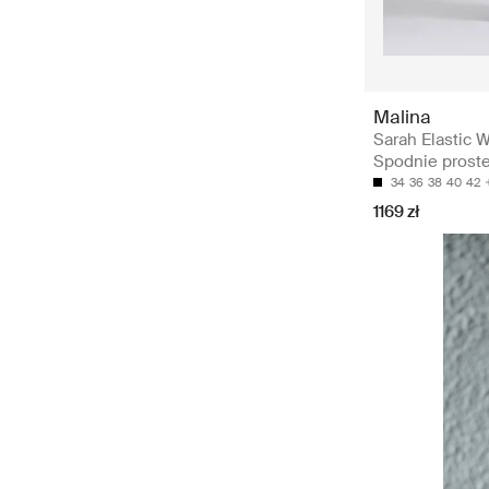
Malina
Sarah Elastic W
Spodnie prost
34
36
38
40
42
1169 zł