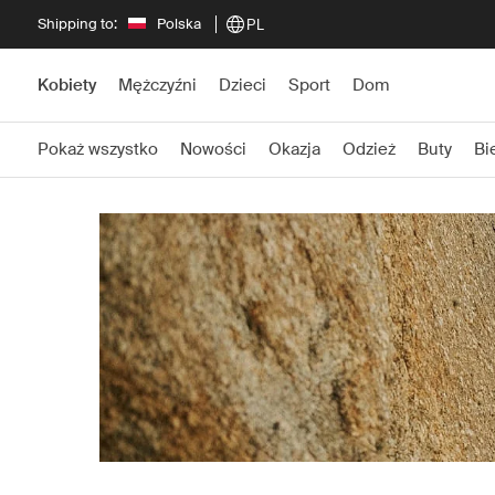
Shipping to:
Polska
PL
Kobiety
Mężczyźni
Dzieci
Sport
Dom
Pokaż wszystko
Nowości
Okazja
Odzież
Buty
Bi