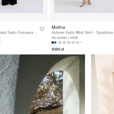
Malina
aist Satin Trousers -
Aubree Satin Midi Skirt - Spódnice
e
do kolan i midi
34
36
38
40
42
1089 zł