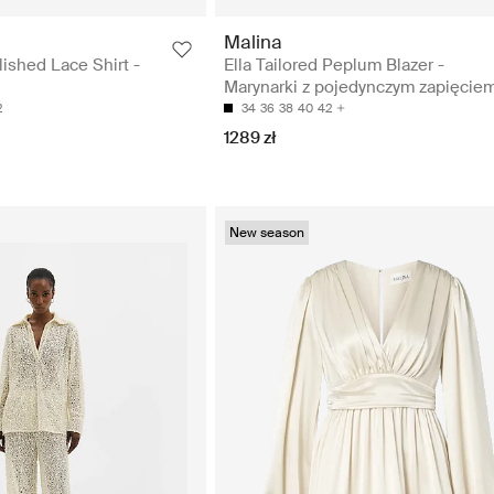
Malina
ished Lace Shirt -
Ella Tailored Peplum Blazer -
Marynarki z pojedynczym zapięcie
2
34
36
38
40
42
1289 zł
New season