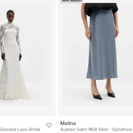
New season
Malina
leeved Lace Bridal
Aubree Satin Midi Skirt - Spódnice