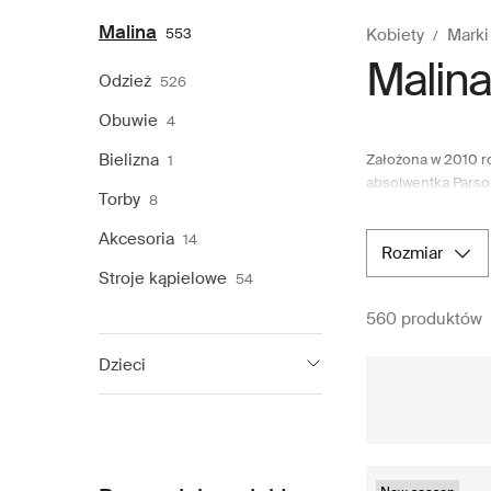
Malina
553
Kobiety
Marki
Malina
Odzież
526
Obuwie
4
Bielizna
Założona w 2010 ro
1
absolwentka Parso
Torby
8
Malina. Zainspiro
kobiety. By Malina 
Akcesoria
14
ślubne. Tradycyjne
rozmiar
wykończeniami defi
Stroje kąpielowe
54
po detale logo, sk
560 produktów
który zapewnia aut
Dzieci
Mini Malina
1