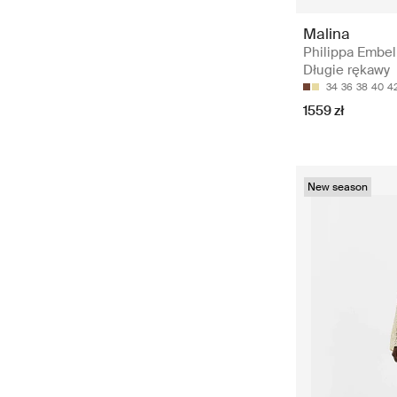
Malina
Philippa Embell
Długie rękawy
34
36
38
40
4
1559 zł
New season