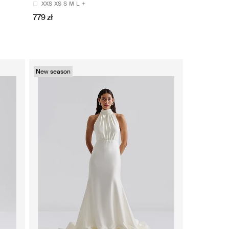
XXS
XS
S
M
L
779 zł
New season