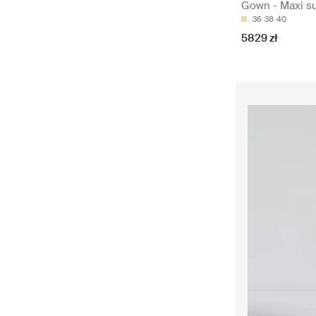
Gown - Maxi su
36
38
40
5829 zł