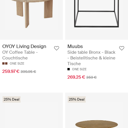
OYOY Living Design
Muubs
OY Coffee Table -
Side table Bronx - Black
Couchtische
- Beistelltische & kleine
Tische
ONE SIZE
ONE SIZE
259.97 €
399.95 €
269.25 €
359 €
25% Deal
25% Deal