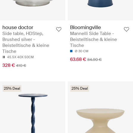
house doctor
Bloomingville
Side table, HDStep,
Mannelli Side Table -
Brushed silver -
Beistelltische & kleine
Beistelltische & kleine
Tische
Tische
Ø 30 CM
45.5X 40X 50CM
63.68 €
84.90 €
328 €
410 €
25% Deal
25% Deal