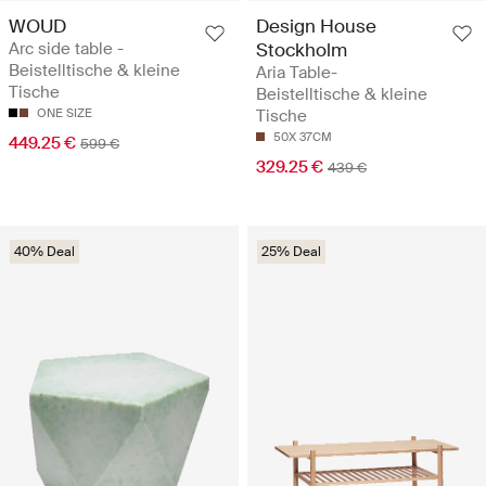
WOUD
Design House
Arc side table -
Stockholm
Beistelltische & kleine
Aria Table-
Tische
Beistelltische & kleine
ONE SIZE
Tische
50X 37CM
449.25 €
599 €
329.25 €
439 €
40% Deal
25% Deal