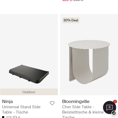
30% Deal
Outdoor
Ninja
Bloomingville
1
Universal Stand Side
Cher Side Table -
Table - Tische
Beistelltische & kleine
−
Tische
57X 37X 4