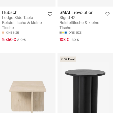
Hübsch
SMALLrevolution
Ledge Side Table -
Sigrid 42 -
Beistelltische & kleine
Beistelltische & kleine
Tische
Tische
ONE SIZE
ONE SIZE
157.50 €
108 €
210 €
180 €
25% Deal