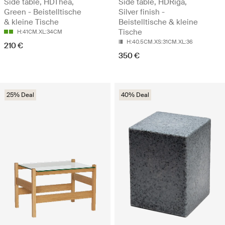
Side table, HDThea,
Side table, HDRiga,
Green - Beistelltische
Silver finish -
& kleine Tische
Beistelltische & kleine
Tische
H:41CM.XL:34CM
H:40.5CM.XS:31CM.XL:36
210 €
350 €
25% Deal
40% Deal