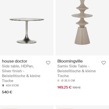
house doctor
Bloomingville
Side table, HDPan,
Samio Side Table -
Silver finish -
Beistelltische & kleine
Beistelltische & kleine
Tische
Tische
Ø 35.5 CM
40X 61CM
149.25 €
199 €
540 €