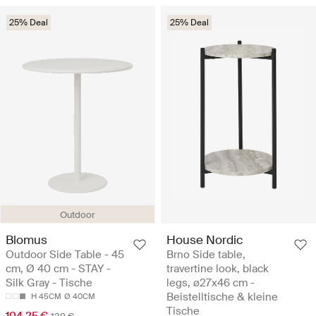
25% Deal
25% Deal
Outdoor
Blomus
House Nordic
Outdoor Side Table - 45
Brno Side table,
cm, Ø 40 cm - STAY -
travertine look, black
Silk Gray - Tische
legs, ø27x46 cm -
Beistelltische & kleine
H 45CM
Ø 40CM
Tische