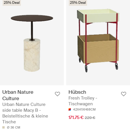
25% Deal
25% Deal
Urban Nature
Hübsch
Culture
Fresh Trolley -
Tischwagen
Urban Nature Culture
side table Macy B -
42X41XH68CM
Beistelltische & kleine
171.75 €
229 €
Tische
Ø 36 CM