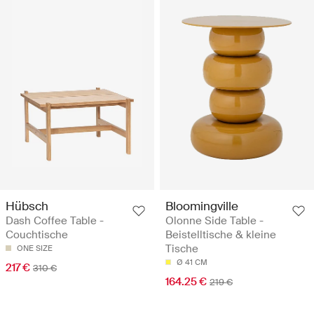
Hübsch
Bloomingville
Dash Coffee Table -
Olonne Side Table -
Couchtische
Beistelltische & kleine
Tische
ONE SIZE
Ø 41 CM
217 €
310 €
164.25 €
219 €