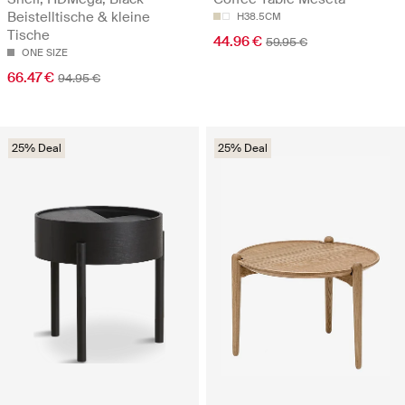
Beistelltische & kleine
H38.5CM
Tische
44.96 €
59.95 €
ONE SIZE
66.47 €
94.95 €
25% Deal
25% Deal