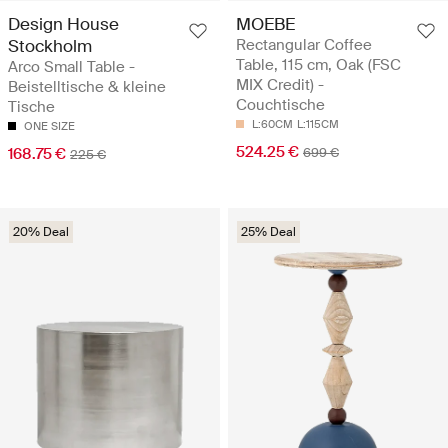
Design House
MOEBE
Stockholm
Rectangular Coffee
Table, 115 cm, Oak (FSC
Arco Small Table -
MIX Credit) -
Beistelltische & kleine
Couchtische
Tische
L:60CM
L:115CM
ONE SIZE
524.25 €
168.75 €
699 €
225 €
20% Deal
25% Deal