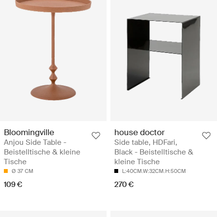
Bloomingville
house doctor
Anjou Side Table -
Side table, HDFari,
Beistelltische & kleine
Black - Beistelltische &
Tische
kleine Tische
Ø 37 CM
L:40CM.W:32CM.H:50CM
109 €
270 €