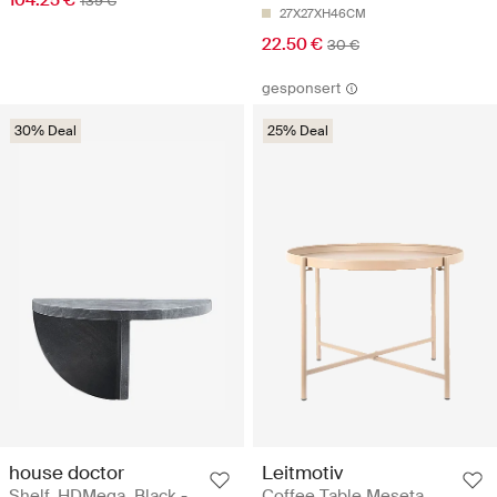
104.25 €
139 €
27X27XH46CM
22.50 €
30 €
gesponsert
30% Deal
25% Deal
house doctor
Leitmotiv
Shelf, HDMega, Black -
Coffee Table Meseta