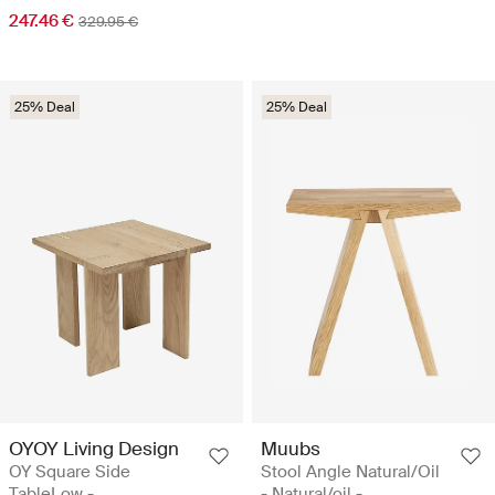
247.46 €
329.95 €
25% Deal
25% Deal
OYOY Living Design
Muubs
OY Square Side
Stool Angle Natural/Oil
TableLow -
- Natural/oil -