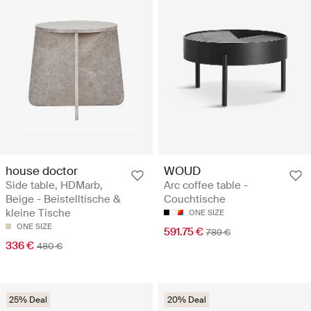
house doctor
WOUD
Side table, HDMarb,
Arc coffee table -
Beige - Beistelltische &
Couchtische
kleine Tische
ONE SIZE
ONE SIZE
591.75 €
789 €
336 €
480 €
25% Deal
20% Deal