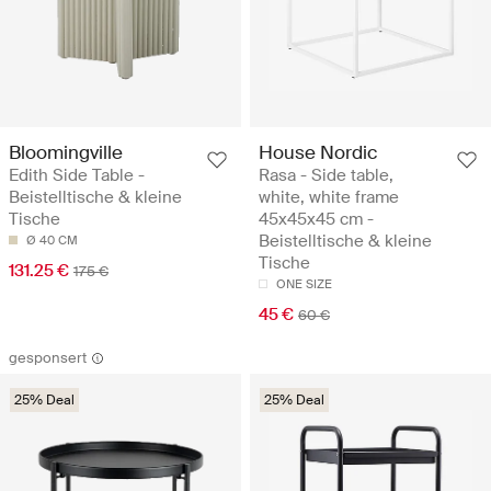
Bloomingville
House Nordic
Edith Side Table -
Rasa - Side table,
Beistelltische & kleine
white, white frame
Tische
45x45x45 cm -
Beistelltische & kleine
Ø 40 CM
Tische
131.25 €
175 €
ONE SIZE
45 €
60 €
gesponsert
25% Deal
25% Deal