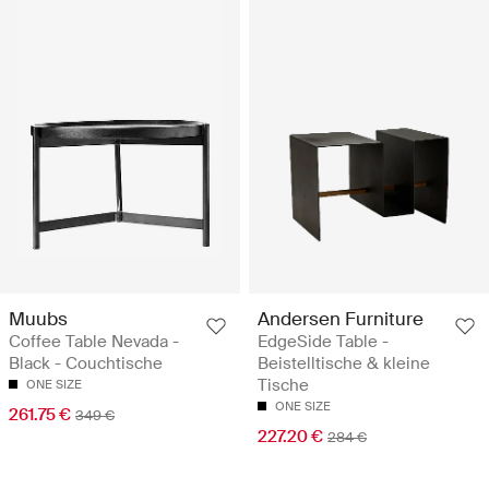
Muubs
Andersen Furniture
Coffee Table Nevada -
EdgeSide Table -
Black - Couchtische
Beistelltische & kleine
Tische
ONE SIZE
ONE SIZE
261.75 €
349 €
227.20 €
284 €