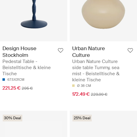
Design House
Urban Nature
Stockholm
Culture
Pedestal Table -
Urban Nature Culture
Beistelltische & kleine
side table Tummy, sea
Tische
mist - Beistelltische &
kleine Tische
67.5X31CM
Ø 38 CM
221.25 €
295 €
172.49 €
229.99 €
30% Deal
25% Deal