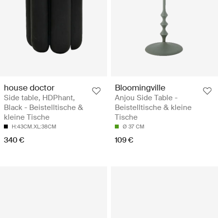
house doctor
Bloomingville
Side table, HDPhant,
Anjou Side Table -
Black - Beistelltische &
Beistelltische & kleine
kleine Tische
Tische
H:43CM.XL:38CM
Ø 37 CM
340 €
109 €