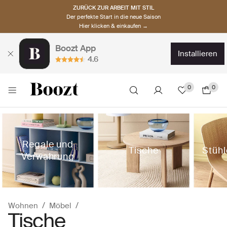
ZURÜCK ZUR ARBEIT MIT STIL
Der perfekte Start in die neue Saison
Hier klicken & einkaufen →
Boozt App
installieren
4.6
0
0
Regale und
Tische
Stüh
Verwahrung
Wohnen
Möbel
Tische