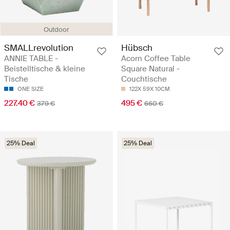
Outdoor
SMALLrevolution
Hübsch
ANNIE TABLE -
Acorn Coffee Table
Beistelltische & kleine
Square Natural -
Tische
Couchtische
ONE SIZE
122X 59X 10CM
227.40 €
495 €
379 €
660 €
25% Deal
25% Deal