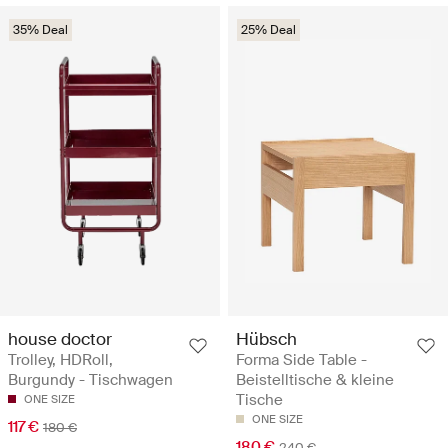
35% Deal
25% Deal
house doctor
Hübsch
Trolley, HDRoll,
Forma Side Table -
Burgundy - Tischwagen
Beistelltische & kleine
Tische
ONE SIZE
ONE SIZE
117 €
180 €
180 €
240 €