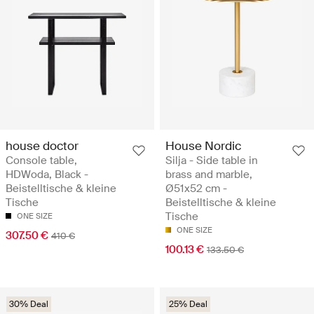
house doctor
House Nordic
Console table,
Silja - Side table in
HDWoda, Black -
brass and marble,
Beistelltische & kleine
Ø51x52 cm -
Tische
Beistelltische & kleine
Tische
ONE SIZE
ONE SIZE
307.50 €
410 €
100.13 €
133.50 €
30% Deal
25% Deal