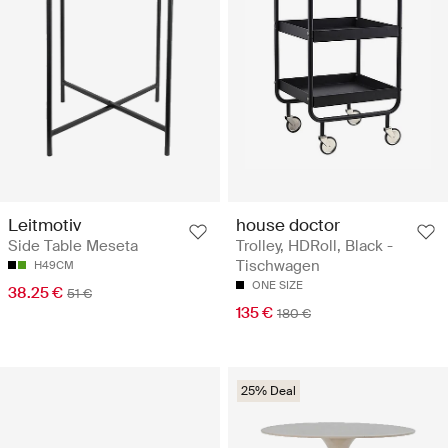
house doctor
Leitmotiv
Trolley, HDRoll, Black -
Side Table Meseta
Tischwagen
H49CM
ONE SIZE
38.25 €
51 €
135 €
180 €
25% Deal