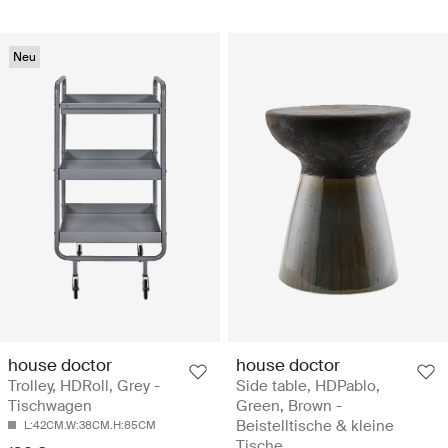
Neu
house doctor
house doctor
Trolley, HDRoll, Grey -
Side table, HDPablo,
Tischwagen
Green, Brown -
Beistelltische & kleine
L:42CM.W:38CM.H:85CM
Tische