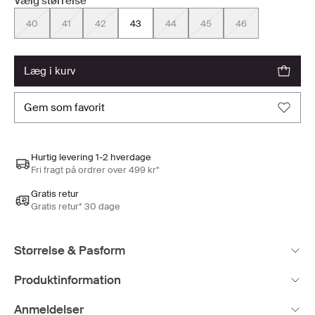
Vælg størrelse
40
41
42
43
44
45
46
læg i kurv
gem som favorit
Hurtig levering 1-2 hverdage
Fri fragt på ordrer over 499 kr*
Gratis retur
Gratis retur* 30 dage
Størrelse & Pasform
Produktinformation
Anmeldelser