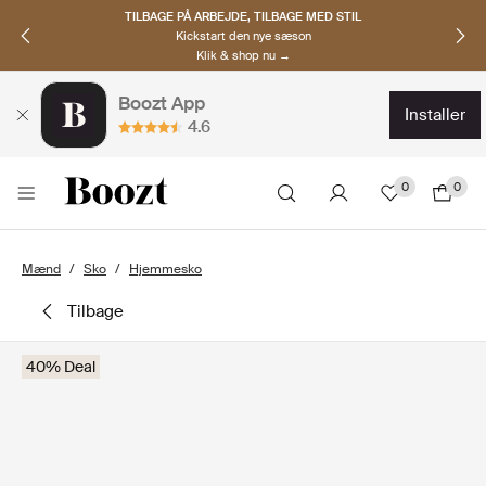
TILBAGE PÅ ARBEJDE, TILBAGE MED STIL
Kickstart den nye sæson
Klik & shop nu →
Boozt App
installer
4.6
0
0
Mænd
Sko
Hjemmesko
tilbage
40% Deal