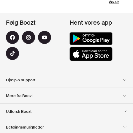
Vis alt
Følg Boozt
Hent vores app
Hjælp & support
Kundeservice
Levering
Mere fra Boozt
Retur
Betaling
Om Os
Officiel rabatkode
Udforsk Boozt
Gavekort
Vores apps
Karriere
Firmainformation
Club Boozt
Betalingsmuligheder
Investorrelationer
Ansvar