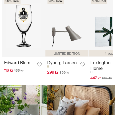
25% Deal
25% Deal
50% Deal
LIMITED EDITION
4-pac
Edward Blom
Dyberg Larsen
Lexington
Home
116 kr
155 kr
299 kr
399 kr
447 kr
895 kr