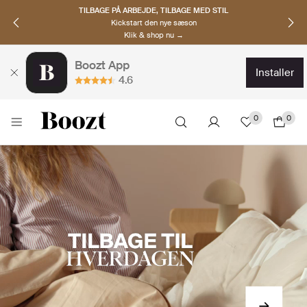
TILBAGE PÅ ARBEJDE, TILBAGE MED STIL
Kickstart den nye sæson
Klik & shop nu →
Boozt App
installer
4.6
0
0