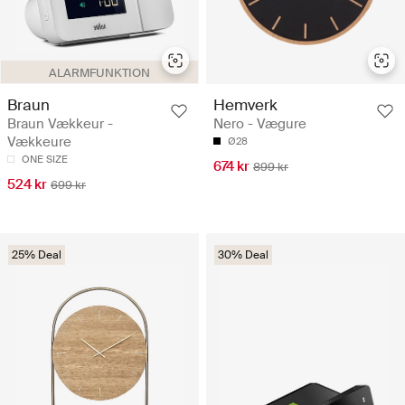
ALARMFUNKTION
Braun
Hemverk
Braun Vækkeur -
Nero - Vægure
Vækkeure
Ø28
ONE SIZE
674 kr
899 kr
524 kr
699 kr
25% Deal
30% Deal