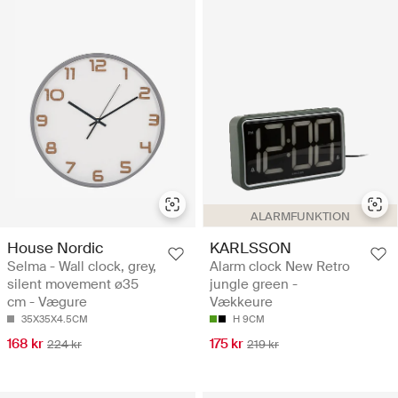
ALARMFUNKTION
House Nordic
KARLSSON
Selma - Wall clock, grey,
Alarm clock New Retro
silent movement ø35
jungle green -
cm - Vægure
Vækkeure
35X35X4.5CM
H 9CM
168 kr
175 kr
224 kr
219 kr