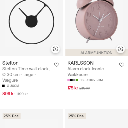
ALARMFUNKTION
Stelton
KARLSSON
Stelton Time wall clock,
Alarm clock Iconic -
Ø 30 cm - large -
Vækkeure
Vægure
16.5X11X5.5CM
Ø 30CM
175 kr
219 kr
899 kr
1199 kr
25% Deal
25% Deal