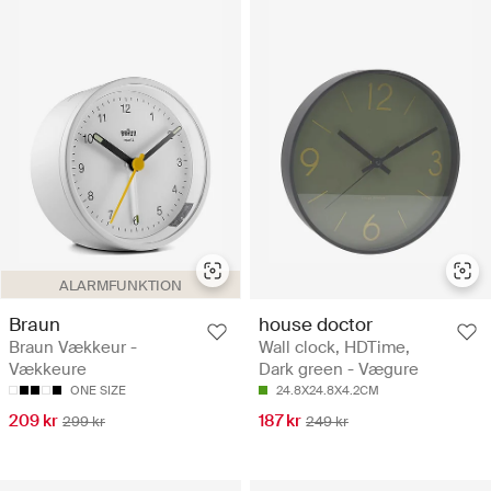
ALARMFUNKTION
Braun
house doctor
Braun Vækkeur -
Wall clock, HDTime,
Vækkeure
Dark green - Vægure
ONE SIZE
24.8X24.8X4.2CM
209 kr
187 kr
299 kr
249 kr