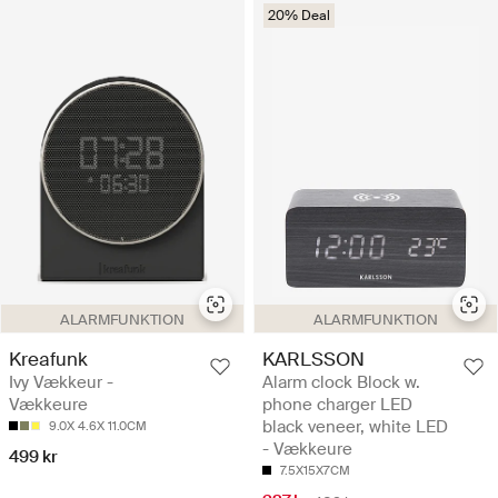
20% Deal
ALARMFUNKTION
ALARMFUNKTION
Kreafunk
KARLSSON
Ivy Vækkeur -
Alarm clock Block w.
Vækkeure
phone charger LED
black veneer, white LED
9.0X 4.6X 11.0CM
- Vækkeure
499 kr
7.5X15X7CM