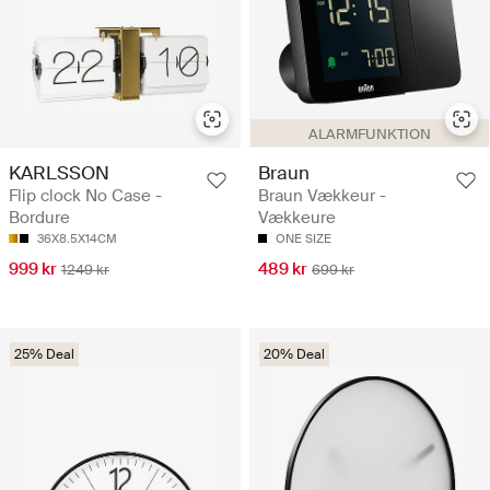
ALARMFUNKTION
KARLSSON
Braun
Flip clock No Case -
Braun Vækkeur -
Bordure
Vækkeure
36X8.5X14CM
ONE SIZE
999 kr
489 kr
1249 kr
699 kr
25% Deal
20% Deal