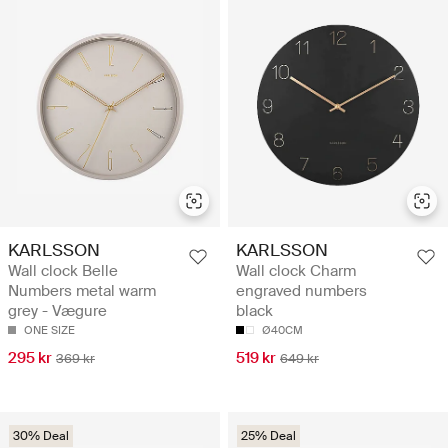
KARLSSON
KARLSSON
Wall clock Belle
Wall clock Charm
Numbers metal warm
engraved numbers
grey - Vægure
black
ONE SIZE
Ø40CM
295 kr
519 kr
369 kr
649 kr
30% Deal
25% Deal