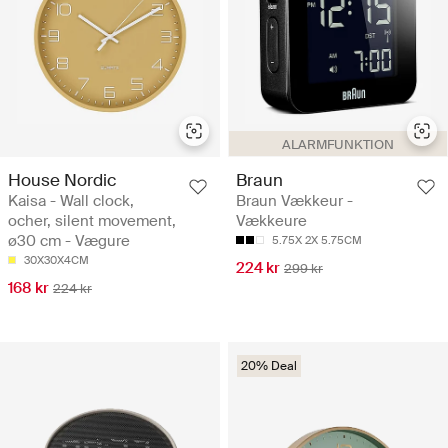
ALARMFUNKTION
House Nordic
Braun
Kaisa - Wall clock,
Braun Vækkeur -
ocher, silent movement,
Vækkeure
ø30 cm - Vægure
5.75X 2X 5.75CM
30X30X4CM
224 kr
299 kr
168 kr
224 kr
20% Deal