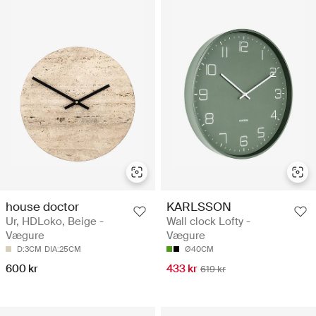
house doctor
KARLSSON
Ur, HDLoko, Beige -
Wall clock Lofty -
Vægure
Vægure
D:3CM
DIA:25CM
Ø40CM
600 kr
433 kr
619 kr