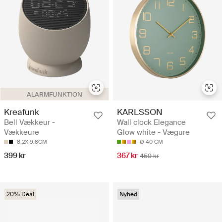
ALARMFUNKTION
Kreafunk
KARLSSON
Bell Vækkeur -
Wall clock Elegance
Vækkeure
Glow white - Vægure
8.2X 9.6CM
Ø 40 CM
399 kr
367 kr
459 kr
20% Deal
Nyhed