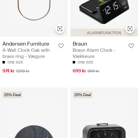
ALARMFUNKTION
Andersen Furniture
Braun
A-Wall Clock Oak with
Braun Alarm Clock -
brass ring - Vægure
Vækkeure
ONE SIZE
ONE SIZE
974 kr
699 kr
1299 kr
999 kr
25% Deal
25% Deal