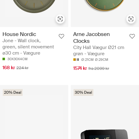
House Nordic
Arne Jacobsen
Jone - Wall clock,
Clocks
green, silent movement
City Hall Vægur Ø21 cm
ø30 cm - Vægure
grøn - Vægure
30X30X4CM
Ø:21CM
Ø:29CM
168 kr
224 kr
1574 kr
fra 2099 kr
20% Deal
30% Deal