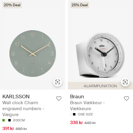
20% Deal
25% Deal
ALARMFUNKTION
KARLSSON
Braun
Wall clock Charm
Braun Vækkeur -
engraved numbers -
Vækkeure
Vægure
ONE SIZE
Ø30CM
336 kr
449 kr
391 kr
489 kr