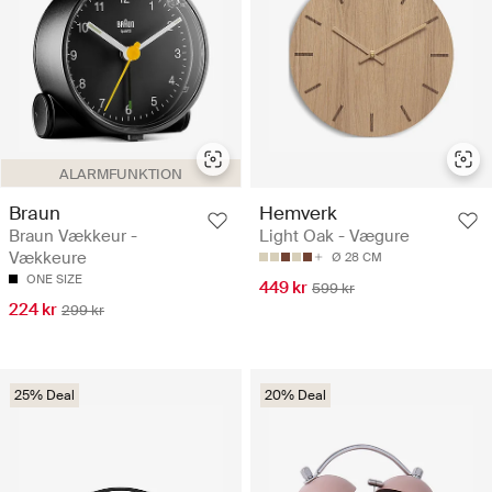
ALARMFUNKTION
Braun
Hemverk
Braun Vækkeur -
Light Oak - Vægure
Vækkeure
Ø 28 CM
ONE SIZE
449 kr
599 kr
224 kr
299 kr
25% Deal
20% Deal