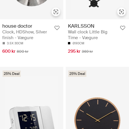
house doctor
KARLSSON
Clock, HDShow, Silver
Wall clock Little Big
finish - Vægure
Time - Vægure
3.5X 30CM
Ø90CM
600 kr
295 kr
800 kr
369 kr
25% Deal
25% Deal