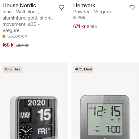
House Nordic
Hemverk
Inari - Wall clock,
Powder - Vægure
aluminium, gold, silent
Ø28
movement, ø30 -
674 kr
899 kr
Vægure
30X30X4CM
168 kr
224 kr
30% Deal
40% Deal