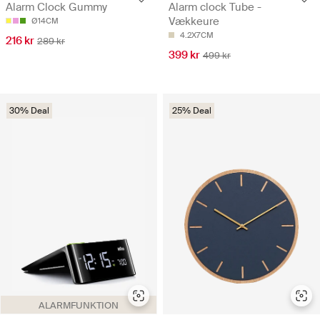
Alarm clock Tube -
Alarm Clock Gummy
Vækkeure
Ø14CM
4.2X7CM
216 kr
289 kr
399 kr
499 kr
30% Deal
25% Deal
ALARMFUNKTION