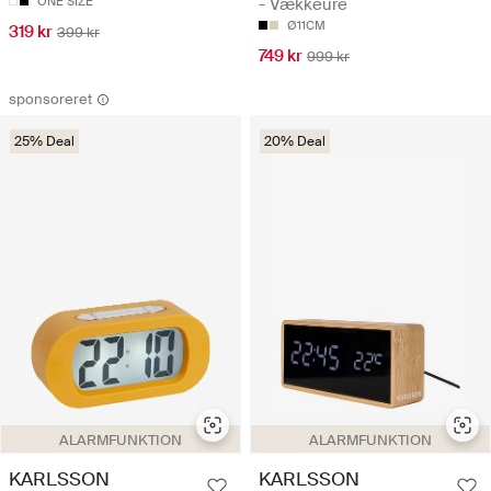
ONE SIZE
- Vækkeure
Ø11CM
319 kr
399 kr
749 kr
999 kr
sponsoreret
25% Deal
20% Deal
ALARMFUNKTION
ALARMFUNKTION
KARLSSON
KARLSSON