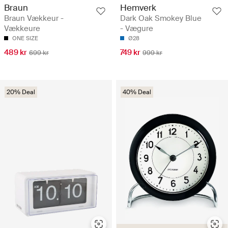
Braun
Hemverk
Braun Vækkeur -
Dark Oak Smokey Blue
Vækkeure
- Vægure
ONE SIZE
Ø28
489 kr
749 kr
699 kr
999 kr
20% Deal
40% Deal