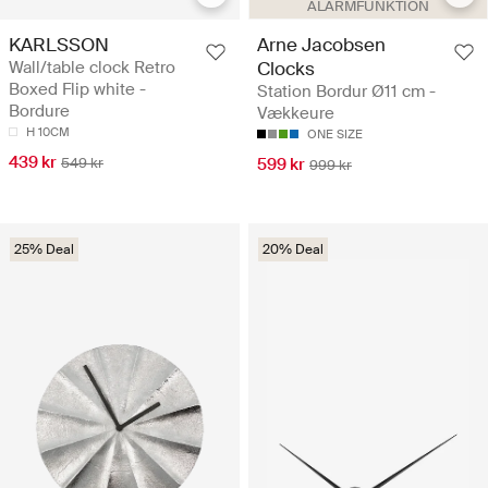
ALARMFUNKTION
KARLSSON
Arne Jacobsen
Wall/table clock Retro
Clocks
Boxed Flip white -
Station Bordur Ø11 cm -
Bordure
Vækkeure
H 10CM
ONE SIZE
439 kr
549 kr
599 kr
999 kr
25% Deal
20% Deal