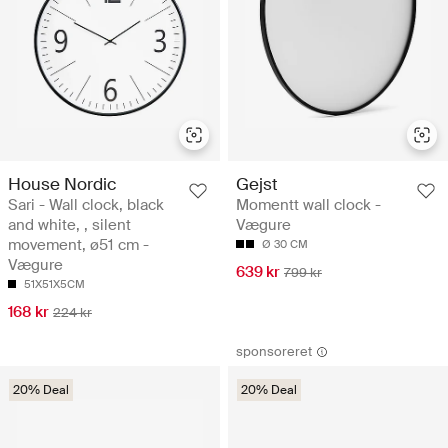
House Nordic
Gejst
Sari - Wall clock, black
Momentt wall clock -
and white, , silent
Vægure
movement, ø51 cm -
Ø 30 CM
Vægure
639 kr
799 kr
51X51X5CM
168 kr
224 kr
sponsoreret
20% Deal
20% Deal