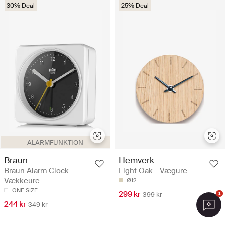
30% Deal
25% Deal
ALARMFUNKTION
Braun
Hemverk
Braun Alarm Clock -
Light Oak - Vægure
Vækkeure
Ø12
ONE SIZE
299 kr
399 kr
1
244 kr
349 kr