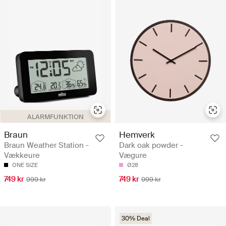
ALARMFUNKTION
Braun
Hemverk
Braun Weather Station -
Dark oak powder -
Vækkeure
Vægure
ONE SIZE
Ø28
749 kr
749 kr
999 kr
999 kr
30% Deal