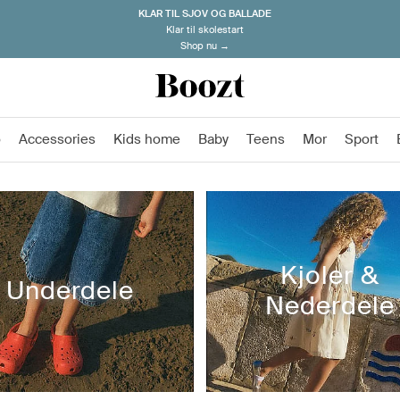
KLAR TIL SJOV OG BALLADE
Klar til skolestart
Shop nu →
o
Accessories
Kids home
Baby
Teens
Mor
Sport
Kjoler &
Underdele
Nederdele