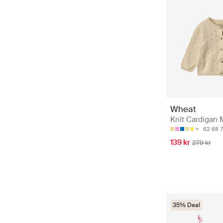
Wheat
Knit Cardigan 
62
68
139 kr
279 kr
35% Deal