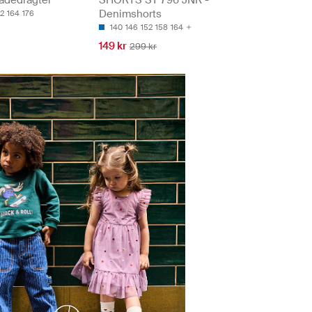
adedragter
SHORTS ST 796 JNR -
Denimshorts
52
164
176
140
146
152
158
164
149 kr
299 kr