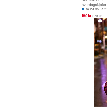
Kortærmede
hverdagskjoler
98
104
110
116
12
189 kr
379 kr