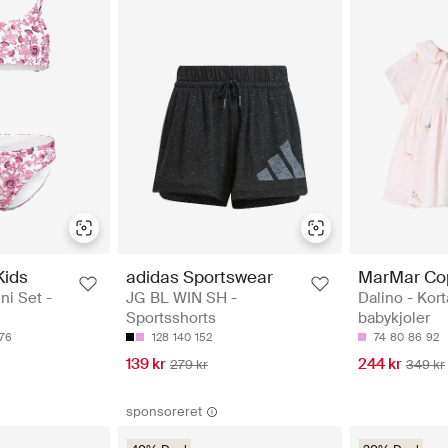
ids
adidas Sportswear
MarMar Co
ni Set -
JG BL WIN SH -
Dalino - Ko
Sportsshorts
babykjoler
176
128
140
152
74
80
86
92
139 kr
244 kr
279 kr
349 kr
sponsoreret