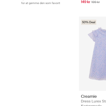
149 kr
199 kr
for at gemme den som favorit
50% Deal
Creamie
Dress Lurex Str