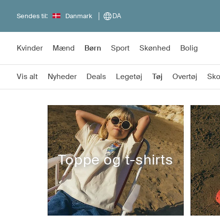
Sendes til:
Danmark
DA
Kvinder
Mænd
Børn
Sport
Skønhed
Bolig
Vis alt
Nyheder
Deals
Legetøj
Tøj
Overtøj
Sk
Toppe og t-shirts