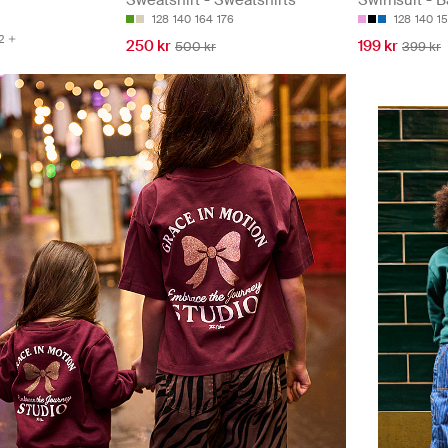
Sweatshirt - Sweatshirts
Swimsuit - B
128
140
164
176
128
140
1
2
250 kr
199 kr
500 kr
399 kr