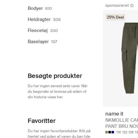
sponsoreret
Bodyer
610
25% Deal
Heldragter
306
Fleecetøj
330
Baselayer
157
Besøgte produkter
Du har ingen senest sete varer. Når
du begynder at browse på siden vil
din historie vises her.
name it
Favoritter
NKMOLLIE C
PANT BRU NO
Du har ingen favoritprodukter. Klik på
116
122
128
1
hjertet ved siden af varen du kan lide