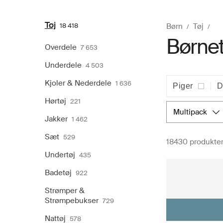
Tøj
18 418
Børn
Tøj
Børnet
Overdele
7 653
Underdele
4 503
Kjoler & Nederdele
1 636
Piger
D
Hørtøj
221
multipack
Jakker
1 462
Sæt
529
18430 produkte
Undertøj
435
Badetøj
922
Strømper &
Strømpebukser
729
Nattøj
578