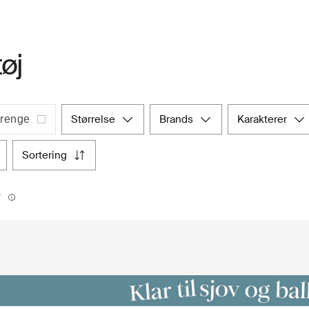
øj
størrelse
brands
karakterer
renge
sortering
r