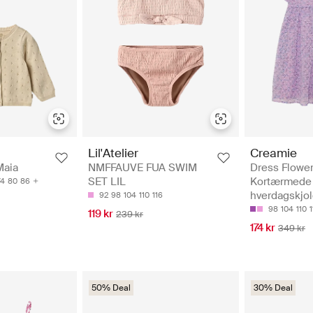
Creamie
Lil'Atelier
Dress Flower
Maia
NMFFAUVE FUA SWIM
Kortærmede
SET LIL
74
80
86
hverdagskjol
92
98
104
110
116
98
104
110
1
119 kr
239 kr
174 kr
349 kr
50% Deal
30% Deal