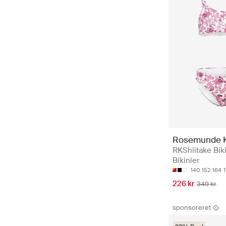
Rosemunde K
RKShiitake Biki
Bikinier
140
152
164
226 kr
349 kr
sponsoreret