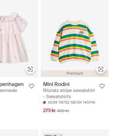
Premium
penhagen
Mini Rodini
rtærmede
Ritzratz stripe sweatshirt
- Sweatshirts
92/98
116/122
128/134
140/146
273 kr
420 kr