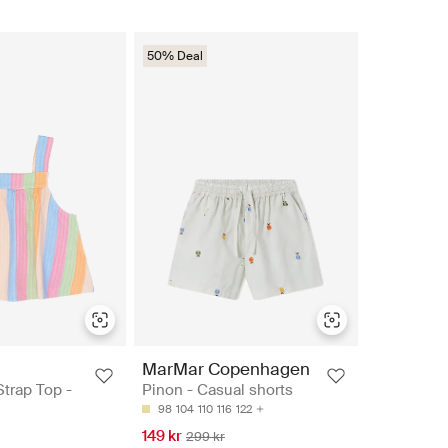
50% Deal
MarMar Copenhagen
trap Top -
Pinon - Casual shorts
98
104
110
116
122
149 kr
299 kr