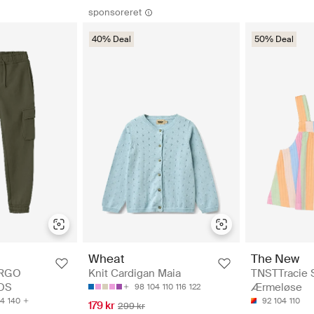
sponsoreret
40% Deal
50% Deal
The New
Wheat
TNSTTracie S
ARGO
Knit Cardigan Maia
Ærmeløse
OS
98
104
110
116
122
92
104
110
34
140
179 kr
299 kr