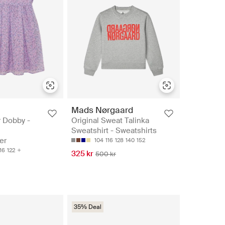
Mads Nørgaard
 Dobby -
Original Sweat Talinka
Sweatshirt - Sweatshirts
er
104
116
128
140
152
16
122
325 kr
500 kr
35% Deal