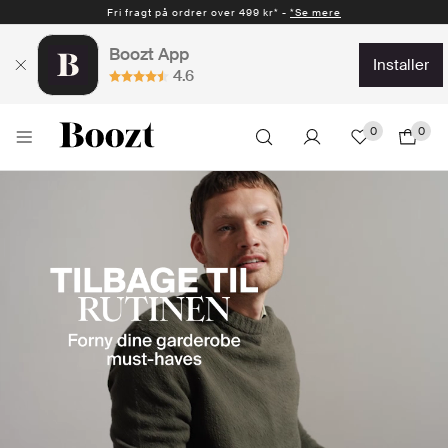
Hurtig levering 1-2 hverdage* -
*Se mere
Boozt App
installer
4.6
0
0