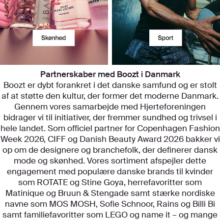
Partnerskaber med Boozt i Danmark
Boozt er dybt forankret i det danske samfund og er stolt
af at støtte den kultur, der former det moderne Danmark.
Gennem vores samarbejde med Hjerteforeningen
bidrager vi til initiativer, der fremmer sundhed og trivsel i
hele landet. Som officiel partner for Copenhagen Fashion
Week 2026, CIFF og Danish Beauty Award 2026 bakker vi
op om de designere og branchefolk, der definerer dansk
mode og skønhed. Vores sortiment afspejler dette
engagement med populære danske brands til kvinder
som ROTATE og Stine Goya, herrefavoritter som
Matinique og Bruun & Stengade samt stærke nordiske
navne som MOS MOSH, Sofie Schnoor, Rains og Billi Bi
samt familiefavoritter som LEGO og name it – og mange