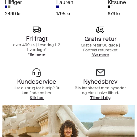
Hilfiger
Lauren
Kitsune
2499 kr
1795 kr
679 kr
Shoppingoplevelse i topklasse
Fri fragt
Gratis retur
over 499 kr. | Levering 1-2
Gratis retur 30 dage |
hverdage*
Fortrykt returetiket
*Se mere
*Se mere
Kundeservice
Nyhedsbrev
Har du brug för hjælp? Du
Bliv inspireret med nyheder
kan finde os her
og eksklusive tilbud.
Klik her
Tilmeld dig