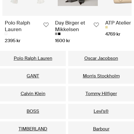
Polo Ralph
Day Birger et
ATP Atelier
Lauren
Mikkelsen
4769 kr
2395 kr
1600 kr
Vores populære brands til ham
Polo Ralph Lauren
Oscar Jacobson
GANT
Morris Stockholm
Calvin Klein
Tommy Hilfiger
BOSS
Levi's®
TIMBERLAND
Barbour