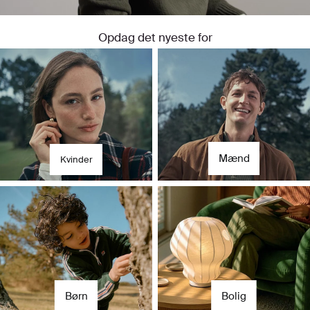
Opdag det nyeste for
Til hende
Til ham
Mænd
Kvinder
Børn
Bolig