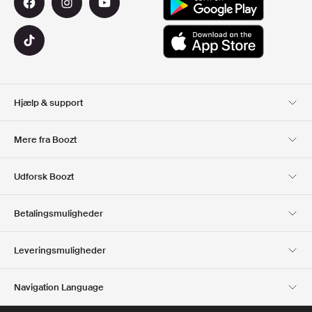
Hjælp & support
Kundeservice
Levering
Mere fra Boozt
Retur
Betaling
Om Os
Officiel rabatkode
Udforsk Boozt
Gavekort
Vores apps
Karriere
Firmainformation
Club Boozt
Betalingsmuligheder
Investorrelationer
Ansvar
Presse & udmærkelser
Boozt Outlet
Leveringsmuligheder
Navigation Language