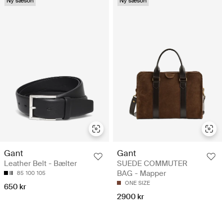
Ny sæson
Ny sæson
Gant
Gant
Leather Belt - Bælter
SUEDE COMMUTER
BAG - Mapper
85
100
105
ONE SIZE
650 kr
2900 kr