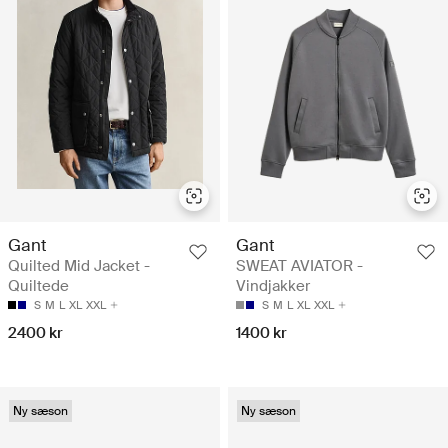
Gant
Gant
Quilted Mid Jacket -
SWEAT AVIATOR -
Quiltede
Vindjakker
S
M
L
XL
XXL
S
M
L
XL
XXL
2400 kr
1400 kr
Ny sæson
Ny sæson