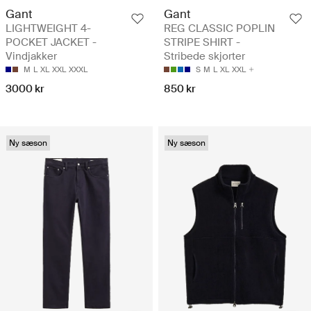
Gant
Gant
LIGHTWEIGHT 4-
REG CLASSIC POPLIN
POCKET JACKET -
STRIPE SHIRT -
Vindjakker
Stribede skjorter
M
L
XL
XXL
XXXL
S
M
L
XL
XXL
3000 kr
850 kr
Ny sæson
Ny sæson