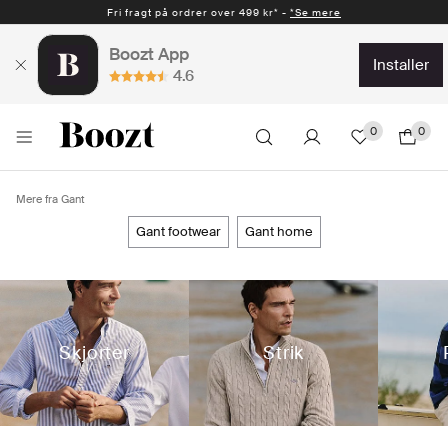
Hurtig levering 1-2 hverdage* -
*Se mere
Boozt App
installer
4.6
0
0
Mere fra Gant
gant footwear
gant home
Skjorter
Strik