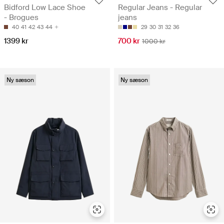
Bidford Low Lace Shoe
Regular Jeans - Regular
- Brogues
jeans
40
41
42
43
44
29
30
31
32
36
1399 kr
700 kr
1000 kr
Ny sæson
Ny sæson