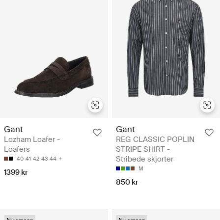
Gant
Gant
Lozham Loafer -
REG CLASSIC POPLIN
Loafers
STRIPE SHIRT -
Stribede skjorter
40
41
42
43
44
M
1399 kr
850 kr