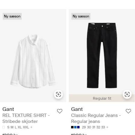
Ny sæson
Ny sæson
Regular fit
Gant
Gant
REL TEXTURE SHIRT -
Classic Regular Jeans -
Stribede skjorter
Regular jeans
S
M
L
XL
XXL
29
30
31
32
33