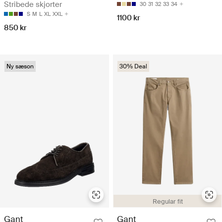
Stribede skjorter
30
31
32
33
34
S
M
L
XL
XXL
1100 kr
850 kr
Ny sæson
30% Deal
Regular fit
Gant
Gant