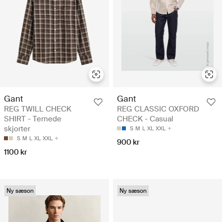
Gant
Gant
REG TWILL CHECK
REG CLASSIC OXFORD
SHIRT - Ternede
CHECK - Casual
skjorter
S
M
L
XL
XXL
S
M
L
XL
XXL
900 kr
1100 kr
Ny sæson
Ny sæson