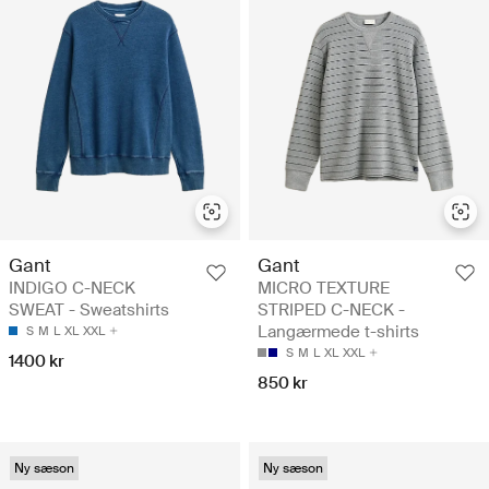
Gant
Gant
INDIGO C-NECK
MICRO TEXTURE
SWEAT - Sweatshirts
STRIPED C-NECK -
Langærmede t-shirts
S
M
L
XL
XXL
S
M
L
XL
XXL
1400 kr
850 kr
Ny sæson
Ny sæson