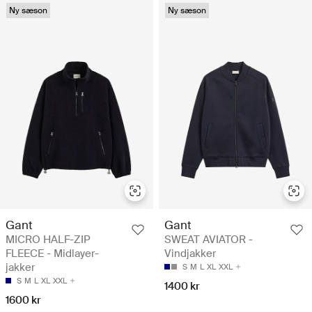
Ny sæson
Ny sæson
Gant
Gant
MICRO HALF-ZIP
SWEAT AVIATOR -
FLEECE - Midlayer-
Vindjakker
jakker
S
M
L
XL
XXL
S
M
L
XL
XXL
1400 kr
1600 kr