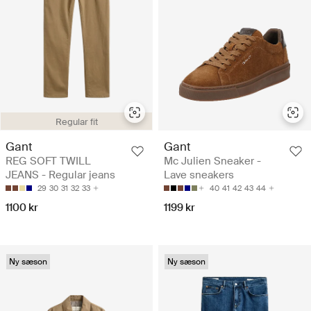
Regular fit
Gant
Gant
REG SOFT TWILL
Mc Julien Sneaker -
JEANS - Regular jeans
Lave sneakers
29
30
31
32
33
40
41
42
43
44
1100 kr
1199 kr
Ny sæson
Ny sæson