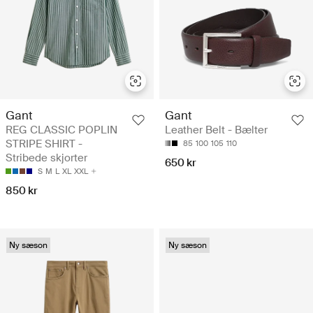
Gant
Gant
REG CLASSIC POPLIN
Leather Belt - Bælter
STRIPE SHIRT -
85
100
105
110
Stribede skjorter
650 kr
S
M
L
XL
XXL
850 kr
Ny sæson
Ny sæson