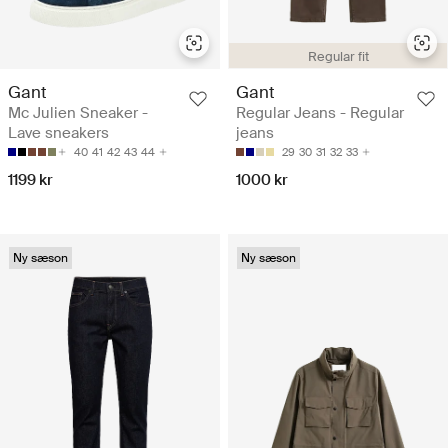
Regular fit
Gant
Gant
Mc Julien Sneaker -
Regular Jeans - Regular
Lave sneakers
jeans
40
41
42
43
44
29
30
31
32
33
1199 kr
1000 kr
Ny sæson
Ny sæson