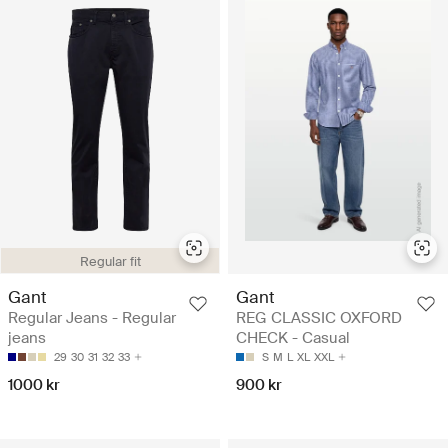
Regular fit
Gant
Gant
Regular Jeans - Regular
REG CLASSIC OXFORD
jeans
CHECK - Casual
29
30
31
32
33
S
M
L
XL
XXL
1000 kr
900 kr