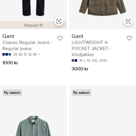
Regular fit
Gant
Gant
Classic Regular Jeans -
LIGHTWEIGHT 4-
Regular jeans
POCKET JACKET -
Vindjakker
29
30
31
32
36
M
L
XL
XXL
XXXL
1000 kr
3000 kr
Ny sæson
Ny sæson