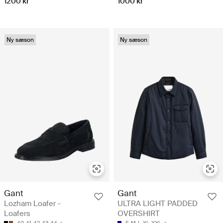
1200 kr
1000 kr
Ny sæson
Ny sæson
Gant
Gant
Lozham Loafer -
ULTRA LIGHT PADDED
Loafers
OVERSHIRT
40
41
42
43
44
S
M
L
XL
XXL