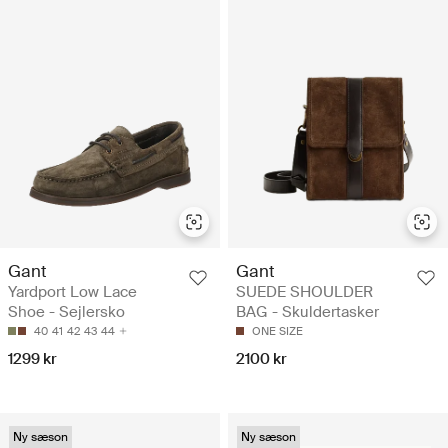
Gant
Gant
Yardport Low Lace
SUEDE SHOULDER
Shoe - Sejlersko
BAG - Skuldertasker
40
41
42
43
44
ONE SIZE
1299 kr
2100 kr
Ny sæson
Ny sæson