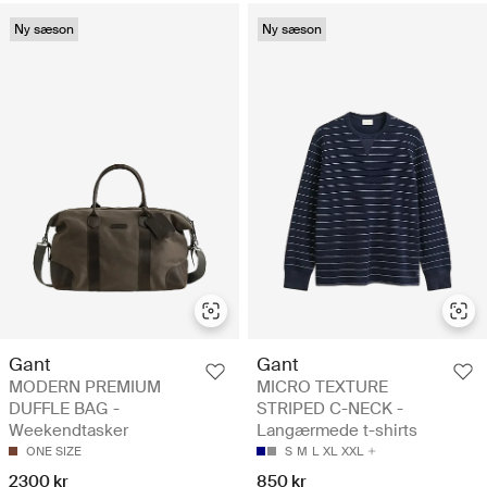
Ny sæson
Ny sæson
Gant
Gant
MODERN PREMIUM
MICRO TEXTURE
DUFFLE BAG -
STRIPED C-NECK -
Weekendtasker
Langærmede t-shirts
ONE SIZE
S
M
L
XL
XXL
2300 kr
850 kr