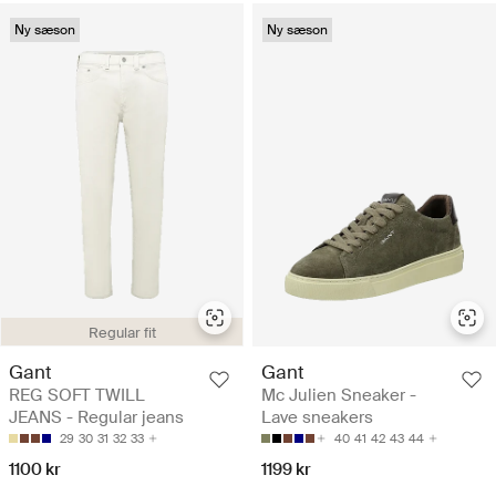
Ny sæson
Ny sæson
Regular fit
Gant
Gant
REG SOFT TWILL
Mc Julien Sneaker -
JEANS - Regular jeans
Lave sneakers
29
30
31
32
33
40
41
42
43
44
1100 kr
1199 kr