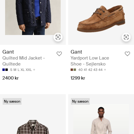
Gant
Gant
Quilted Mid Jacket -
Yardport Low Lace
Quiltede
Shoe - Sejlersko
S
M
L
XL
XXL
40
41
42
43
44
2400 kr
1299 kr
Ny sæson
Ny sæson