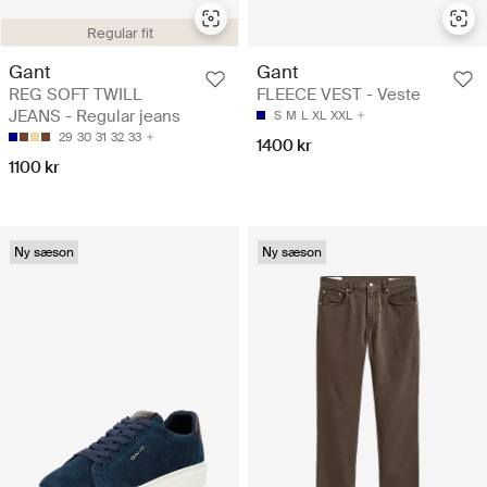
Regular fit
Gant
Gant
REG SOFT TWILL
FLEECE VEST - Veste
JEANS - Regular jeans
S
M
L
XL
XXL
29
30
31
32
33
1400 kr
1100 kr
Ny sæson
Ny sæson