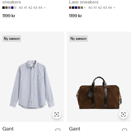
sneakers
Lave sneakers
40
41
42
43
44
40
41
42
43
44
1199 kr
1199 kr
Ny sæson
Ny sæson
Gant
Gant