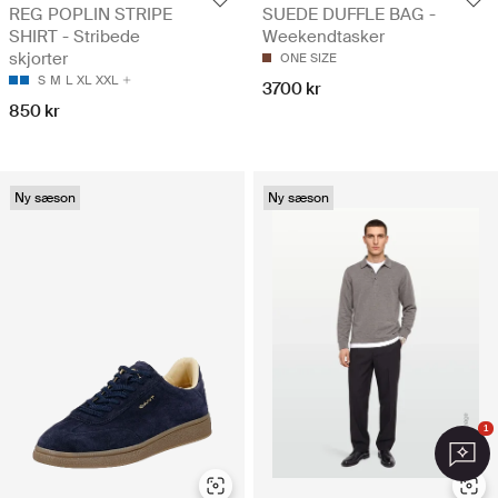
REG POPLIN STRIPE
SUEDE DUFFLE BAG -
SHIRT - Stribede
Weekendtasker
skjorter
ONE SIZE
S
M
L
XL
XXL
3700 kr
850 kr
Ny sæson
Ny sæson
1