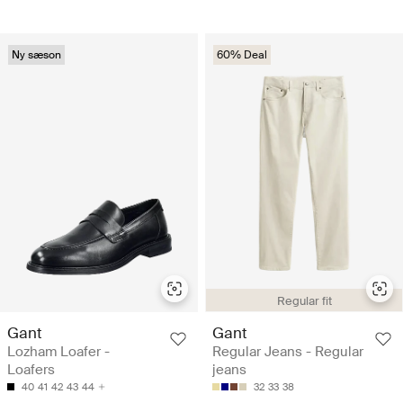
Ny sæson
60% Deal
Regular fit
Gant
Gant
Lozham Loafer -
Regular Jeans - Regular
Loafers
jeans
40
41
42
43
44
32
33
38