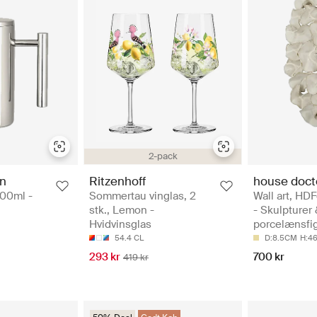
2-pack
gn
Ritzenhoff
house doct
800ml -
Sommertau vinglas, 2
Wall art, HDF
stk., Lemon -
- Skulpturer
Hvidvinsglas
porcelænsfi
54.4 CL
D:8.5CM
H:4
293 kr
700 kr
419 kr