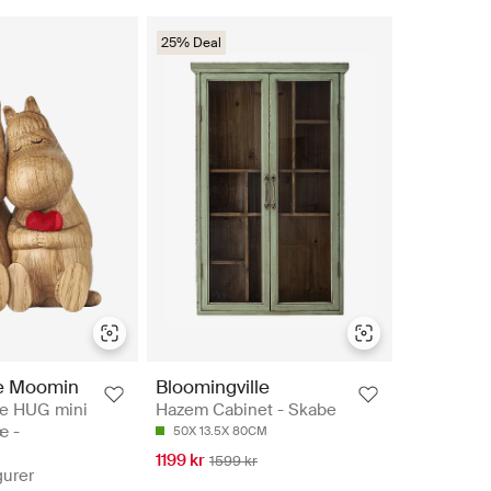
25% Deal
e Moomin
Bloomingville
e HUG mini
Hazem Cabinet - Skabe
æ -
50X 13.5X 80CM
1199 kr
1599 kr
gurer