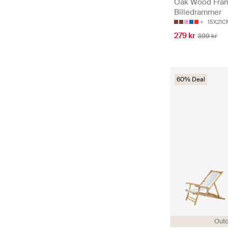
Oak Wood Fram
Billedrammer
15X21C
279 kr
399 kr
60% Deal
Out