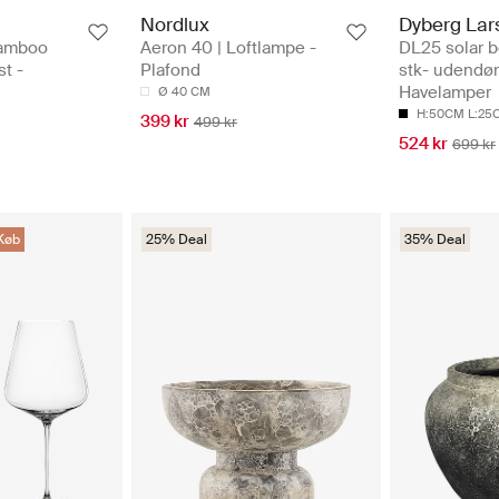
Nordlux
Dyberg Lar
amboo
Aeron 40 | Loftlampe -
DL25 solar b
t -
Plafond
stk- udendør
Havelamper
Ø 40 CM
H:50CM L:25
399 kr
499 kr
524 kr
699 kr
Køb
25% Deal
35% Deal