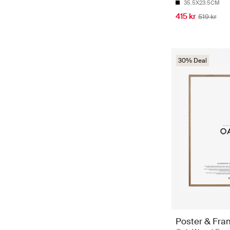
35.5X23.5CM
415 kr
519 kr
30% Deal
Poster & Fra