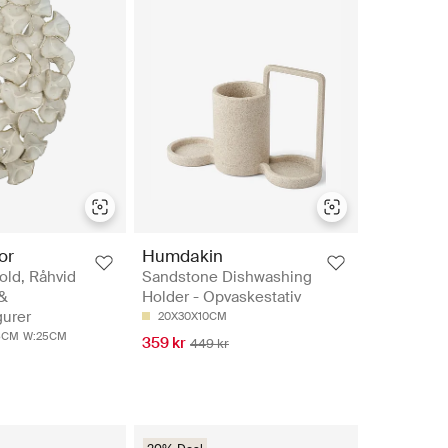
or
Humdakin
old, Råhvid
Sandstone Dishwashing
 &
Holder - Opvaskestativ
gurer
20X30X10CM
6CM
W:25CM
359 kr
449 kr