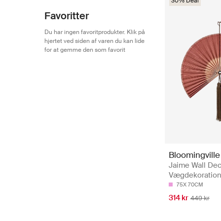
30% Deal
Favoritter
Du har ingen favoritprodukter. Klik på
hjertet ved siden af varen du kan lide
for at gemme den som favorit
Bloomingville
Jaime Wall Dec
Vægdekoration
75X 70CM
314 kr
449 kr