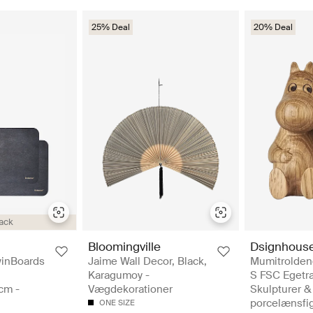
25% Deal
20% Deal
ack
Bloomingville
Dsignhous
inBoards
Jaime Wall Decor, Black,
Mumitrolden
Karagumoy -
S FSC Egetr
cm -
Vægdekorationer
Skulpturer &
porcelænsfi
ONE SIZE