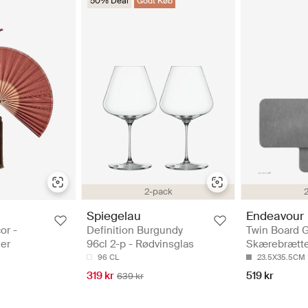
50% Deal
Godt Køb
2-pack
Spiegelau
Endeavour
or -
Definition Burgundy
Twin Board G
er
96cl 2-p - Rødvinsglas
Skærebrætte
96 CL
23.5X35.5CM
319 kr
519 kr
639 kr