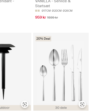
endant -
VANILLA - Service &
Startsæt
Ø17CM
Ø20CM
Ø26CM
959 kr
1599 kr
20% Deal
utdoor
30 dele