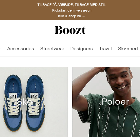
TILBAGE PÅ ARBEJDE, TILBAGE MED STIL
Kickstart den nye sæson
Klik & shop nu →
r
Accessories
Streetwear
Designers
Travel
Skønhed
Sko
Poloer