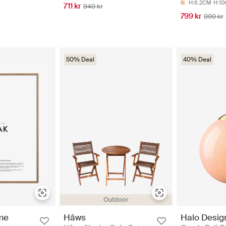
H:6.2CM
H:1
711 kr
949 kr
799 kr
999 kr
50% Deal
40% Deal
Outdoor
me
Hâws
Halo Desig