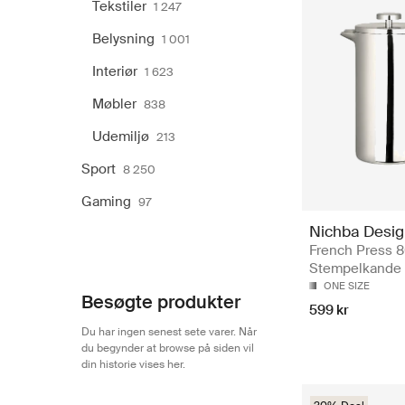
Tekstiler
1 247
Belysning
1 001
Interiør
1 623
Møbler
838
Udemiljø
213
Sport
8 250
Gaming
97
Nichba Desi
French Press 
Stempelkande
ONE SIZE
Besøgte produkter
599 kr
Du har ingen senest sete varer. Når
du begynder at browse på siden vil
din historie vises her.