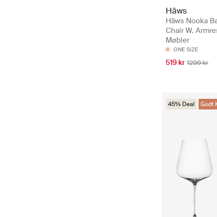
Hâws
Hâws Nooka B
Chair W. Armres
Møbler
ONE SIZE
519 kr
1299 kr
45% Deal
Godt 