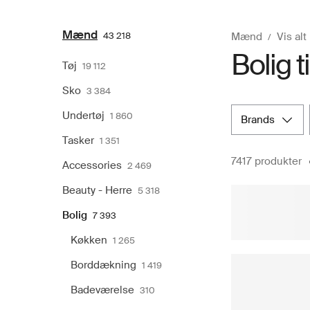
Mænd
43 218
Mænd
Vis alt
Bolig t
Tøj
19 112
Sko
3 384
Undertøj
1 860
brands
Tasker
1 351
7417 produkter
Accessories
2 469
Beauty - Herre
5 318
Bolig
7 393
Køkken
1 265
Borddækning
1 419
Badeværelse
310