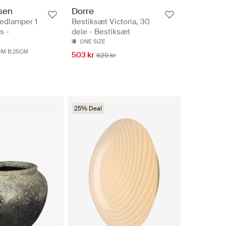
sen
Dorre
edlamper 1
Bestiksæt Victoria, 30
s -
dele - Bestiksæt
ONE SIZE
CM B:25CM
503 kr
629 kr
25% Deal