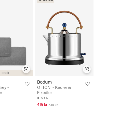
20% Deal
2-pack
Bodum
rey -
OTTONI - Kedler &
r
Elkedler
0.5 L
415 kr
519 kr