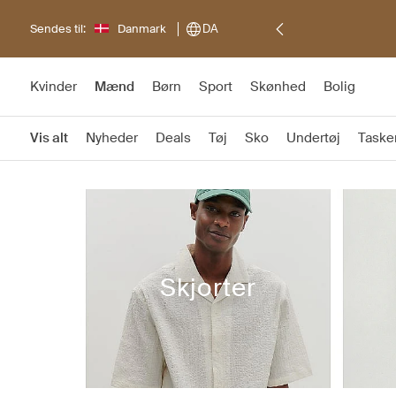
Sendes til:
Danmark
DA
Kvinder
Mænd
Børn
Sport
Skønhed
Bolig
Vis alt
Nyheder
Deals
Tøj
Sko
Undertøj
Taske
Skjorter