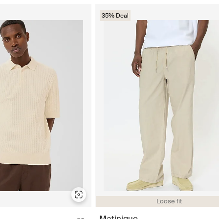
35% Deal
Loose fit
Matinique