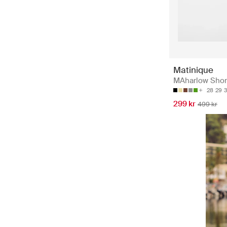
Matinique
MAharlow Short
28
29
3
299 kr
499 kr