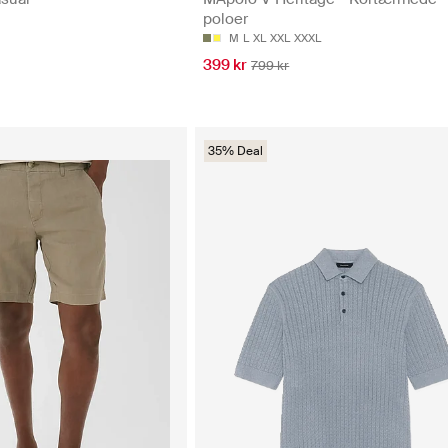
poloer
M
L
XL
XXL
XXXL
399 kr
799 kr
35% Deal