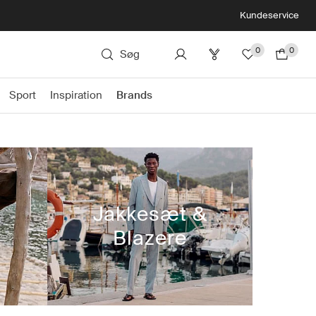
Kundeservice
0
0
Søg
Sport
Inspiration
Brands
Jakkesæt &
Blazere