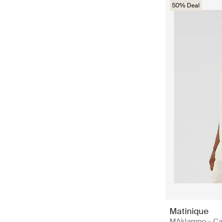
50% Deal
Matinique
MAklampo - Ca