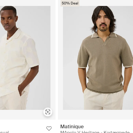
50% Deal
Matinique
sual
MApolo V Heritage - Kortærmede