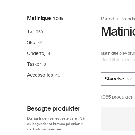
Matinique
1 065
Mænd
Brands
Matini
Tøj
969
Sko
44
Undertøj
Matinique blev gru
4
ideelt til den dyna
Tasker
8
Mærket er meget op
fastlåste i deres m
Accessories
40
På Boozt.com kan m
størrelse
af mærker, der lover
raffinement i en
1065 produkter
Besøgte produkter
Du har ingen senest sete varer. Når
du begynder at browse på siden vil
din historie vises her.