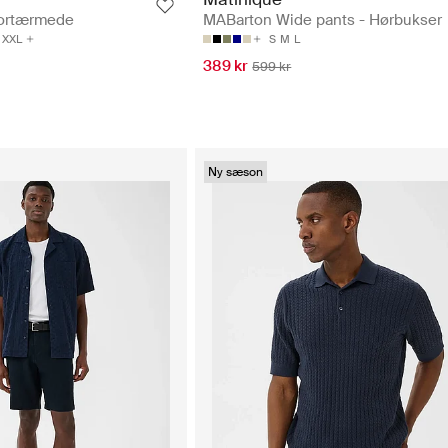
Kortærmede
MABarton Wide pants - Hørbukser
XXL
S
M
L
389 kr
599 kr
Ny sæson