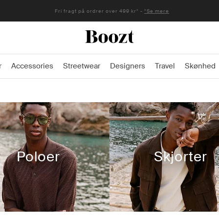
Fri fragt på ordrer over 499 kr* -
*Se mere
r
Accessories
Streetwear
Designers
Travel
Skønhed
Poloer
Skjorter