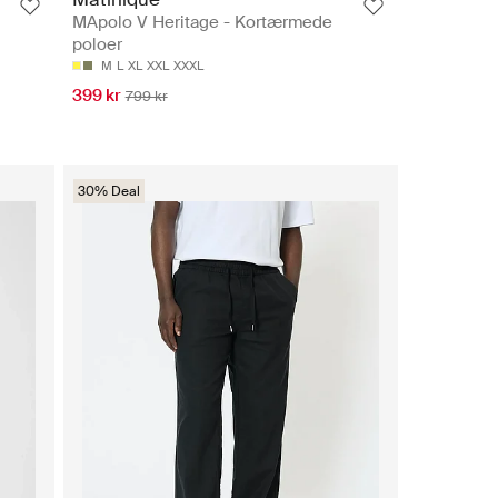
MApolo V Heritage - Kortærmede
poloer
M
L
XL
XXL
XXXL
399 kr
799 kr
30% Deal