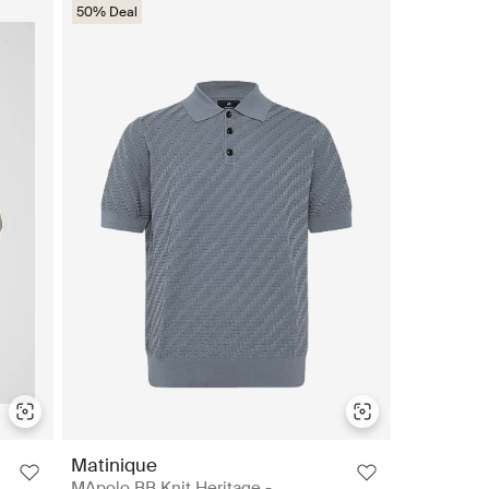
50% Deal
Matinique
MApolo BB Knit Heritage -