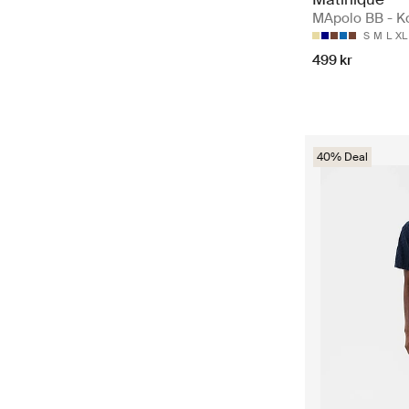
MApolo BB - 
S
M
L
XL
499 kr
40% Deal