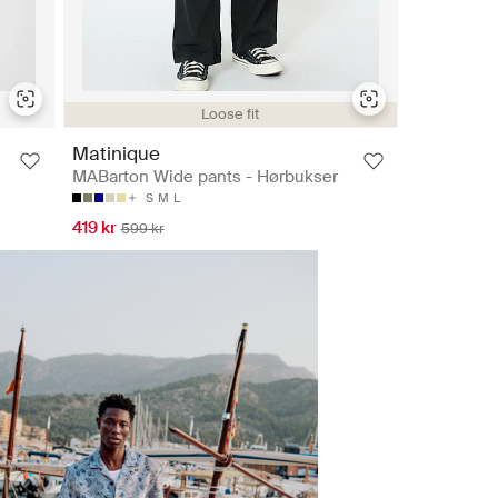
Loose fit
Matinique
MABarton Wide pants - Hørbukser
S
M
L
419 kr
599 kr