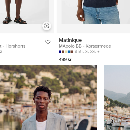
Matinique
 - Hørshorts
MApolo BB - Kortærmede
2
S
M
L
XL
XXL
499 kr