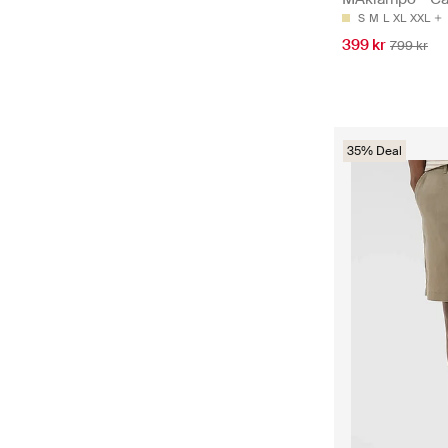
S
M
L
XL
XXL
399 kr
799 kr
35% Deal