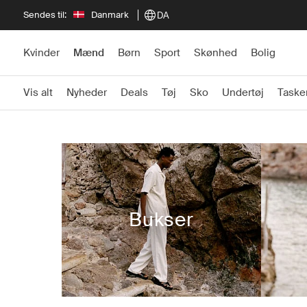
Sendes til:
Danmark
DA
Kvinder
Mænd
Børn
Sport
Skønhed
Bolig
Vis alt
Nyheder
Deals
Tøj
Sko
Undertøj
Taske
Bukser