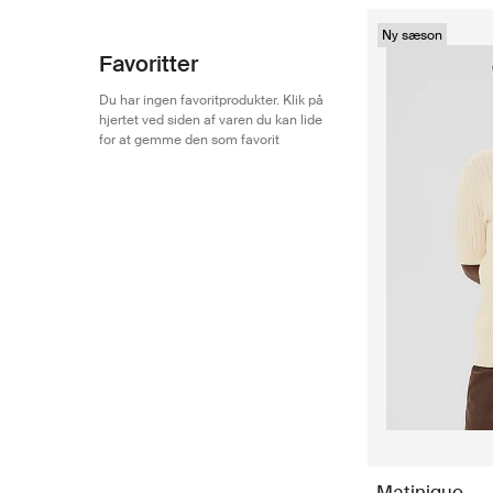
Ny sæson
Favoritter
Du har ingen favoritprodukter. Klik på
hjertet ved siden af varen du kan lide
for at gemme den som favorit
Matinique