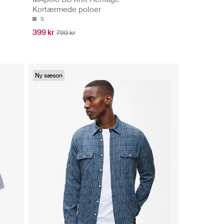
Kortærmede poloer
S
399 kr
799 kr
Ny sæson