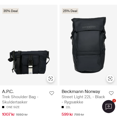
35% Deal
25% Deal
A.P.C.
Beckmann Norway
Trek Shoulder Bag -
Street Light 22L - Black
1
Skuldertasker
- Rygsække
ONE SIZE
22L
1007 kr
599 kr
1550 kr
799 kr