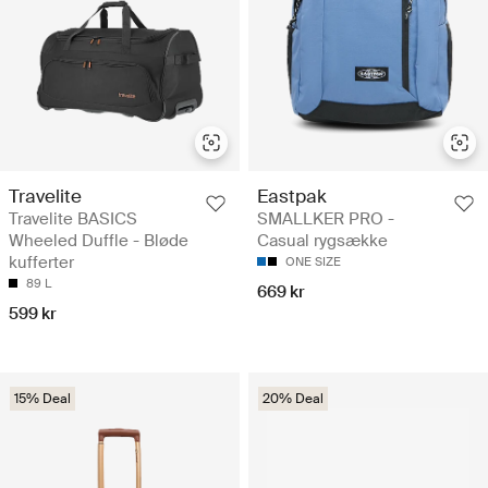
Travelite
Eastpak
Travelite BASICS
SMALLKER PRO -
Wheeled Duffle - Bløde
Casual rygsække
kufferter
ONE SIZE
89 L
669 kr
599 kr
15% Deal
20% Deal