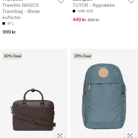
Travelite BASICS
TUTOR - Rygsække
Travelbag - Bløde
ONE SIZE
kufferter
449 kr
899 kr
97 L
999 kr
30% Deal
25% Deal