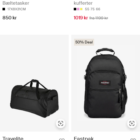
Bæltetasker
kufferter
17X8X31CM
55
75
66
850 kr
1019 kr
fra 1199 kr
50% Deal
Travelite
Eastpak