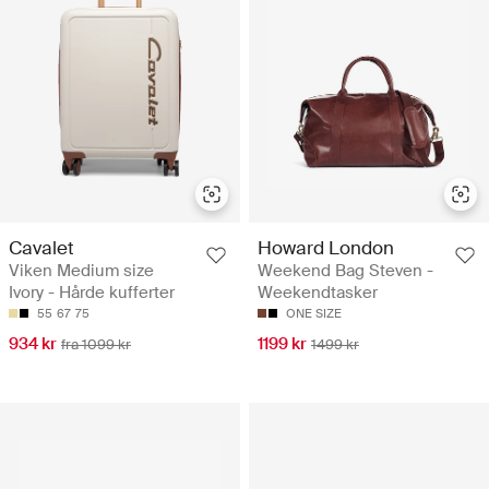
Cavalet
Howard London
Viken Medium size
Weekend Bag Steven -
Ivory - Hårde kufferter
Weekendtasker
55
67
75
ONE SIZE
934 kr
1199 kr
fra 1099 kr
1499 kr