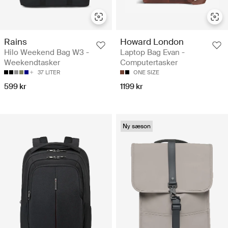
Rains
Howard London
Hilo Weekend Bag W3 -
Laptop Bag Evan -
Weekendtasker
Computertasker
37 LITER
ONE SIZE
599 kr
1199 kr
Ny sæson