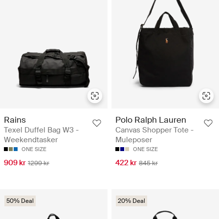
Rains
Polo Ralph Lauren
Texel Duffel Bag W3 -
Canvas Shopper Tote -
Weekendtasker
Muleposer
ONE SIZE
ONE SIZE
909 kr
422 kr
1299 kr
845 kr
50% Deal
20% Deal