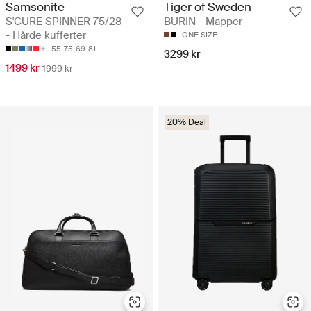
Samsonite
Tiger of Sweden
S'CURE SPINNER 75/28
BURIN - Mapper
- Hårde kufferter
ONE SIZE
55
75
69
81
3299 kr
1499 kr
1999 kr
20% Deal