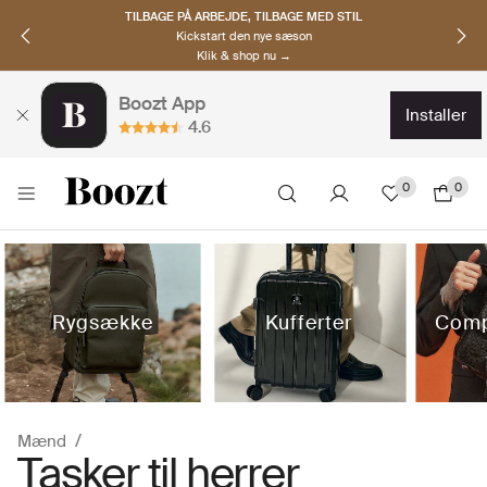
OPDAG NORDISKE BRANDS
Must-haves til den nye sæson
Klik & shop nu →
Boozt App
installer
4.6
0
0
Rygsække
Kufferter
Comp
Mænd
Tasker til herrer