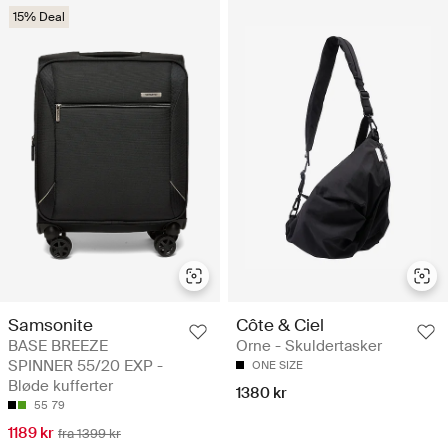
15% Deal
Samsonite
Côte & Ciel
BASE BREEZE
Orne - Skuldertasker
SPINNER 55/20 EXP -
ONE SIZE
Bløde kufferter
1380 kr
55
79
1189 kr
fra 1399 kr