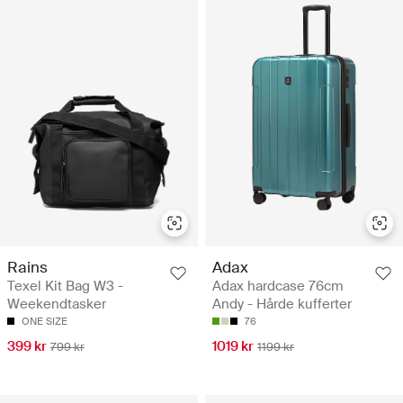
Rains
Adax
Texel Kit Bag W3 -
Adax hardcase 76cm
Weekendtasker
Andy - Hårde kufferter
ONE SIZE
76
399 kr
1019 kr
799 kr
1199 kr