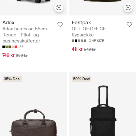
Adax
Eastpak
Adax hardcase 55cm
OUT OF OFFICE -
Renee - Pilot- og
Rygsække
businesskufferter
ONE SIZE
55
411 kr
549 kr
749 kr
999 kr
35% Deal
50% Deal