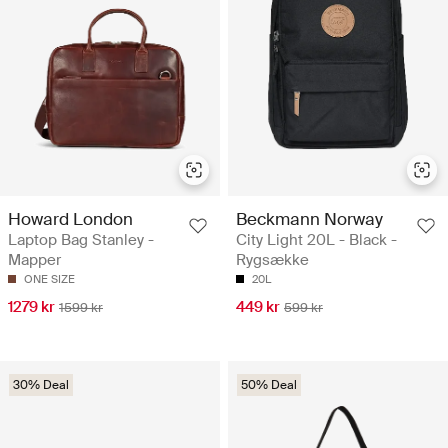
Howard London
Beckmann Norway
Laptop Bag Stanley -
City Light 20L - Black -
Mapper
Rygsække
ONE SIZE
20L
1279 kr
449 kr
1599 kr
599 kr
30% Deal
50% Deal