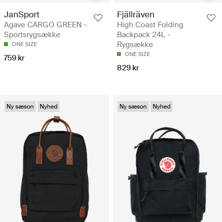
JanSport
Fjällräven
Agave CARGO GREEN -
High Coast Folding
Sportsrygsække
Backpack 24L -
Rygsække
ONE SIZE
ONE SIZE
759 kr
829 kr
Ny sæson
Nyhed
Ny sæson
Nyhed