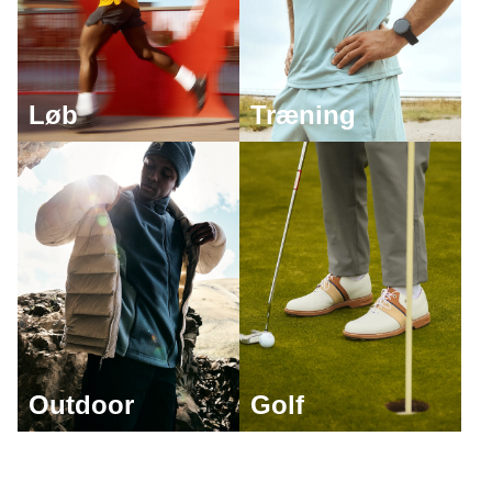
Løb
Træning
Outdoor
Golf