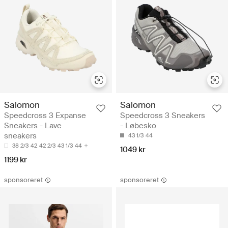
Salomon
Salomon
Speedcross 3 Expanse
Speedcross 3 Sneakers
Sneakers - Lave
- Løbesko
sneakers
43 1/3
44
38 2/3
42
42 2/3
43 1/3
44
1049 kr
1199 kr
sponsoreret
sponsoreret