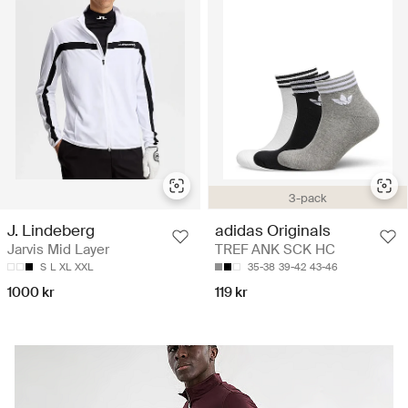
3-pack
J. Lindeberg
adidas Originals
Jarvis Mid Layer
TREF ANK SCK HC
S
L
XL
XXL
35-38
39-42
43-46
1000 kr
119 kr