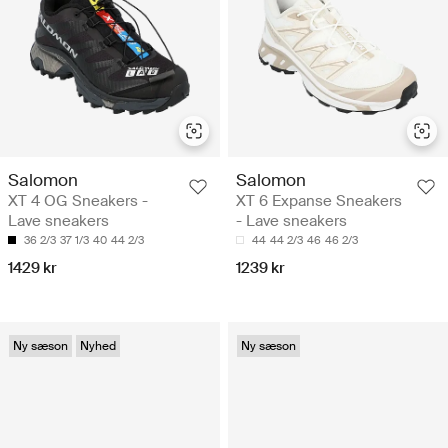
Salomon
Salomon
XT 4 OG Sneakers -
XT 6 Expanse Sneakers
Lave sneakers
- Lave sneakers
36 2/3
37 1/3
40
44 2/3
44
44 2/3
46
46 2/3
1429 kr
1239 kr
Ny sæson
Nyhed
Ny sæson