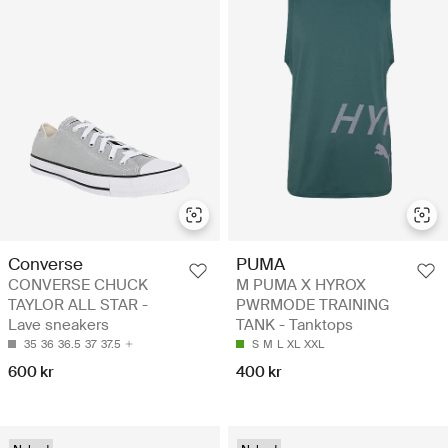
Converse
PUMA
CONVERSE CHUCK
M PUMA X HYROX
TAYLOR ALL STAR -
PWRMODE TRAINING
Lave sneakers
TANK - Tanktops
35
36
36.5
37
37.5
S
M
L
XL
XXL
600 kr
400 kr