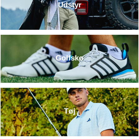
Udstyr
Golfsko
Tøj