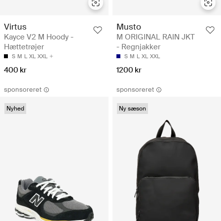
Virtus
Musto
Kayce V2 M Hoody -
M ORIGINAL RAIN JKT
Hættetrøjer
- Regnjakker
S
M
L
XL
XXL
S
M
L
XL
XXL
400 kr
1200 kr
sponsoreret
sponsoreret
Nyhed
Ny sæson