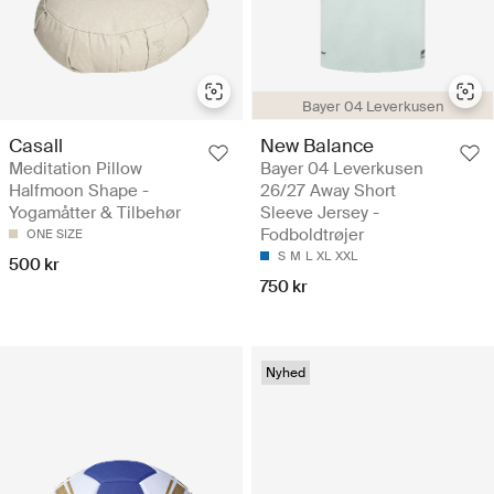
Bayer 04 Leverkusen
Casall
New Balance
Meditation Pillow
Bayer 04 Leverkusen
Halfmoon Shape -
26/27 Away Short
Yogamåtter & Tilbehør
Sleeve Jersey -
Fodboldtrøjer
ONE SIZE
S
M
L
XL
XXL
500 kr
750 kr
Nyhed