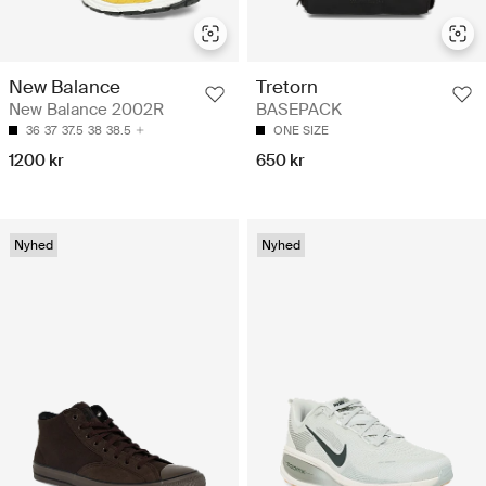
New Balance
Tretorn
New Balance 2002R
BASEPACK
36
37
37.5
38
38.5
ONE SIZE
1200 kr
650 kr
Nyhed
Nyhed