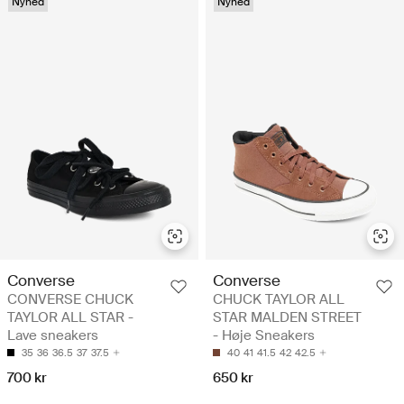
Nyhed
Nyhed
Converse
Converse
CONVERSE CHUCK
CHUCK TAYLOR ALL
TAYLOR ALL STAR -
STAR MALDEN STREET
Lave sneakers
- Høje Sneakers
35
36
36.5
37
37.5
40
41
41.5
42
42.5
700 kr
650 kr