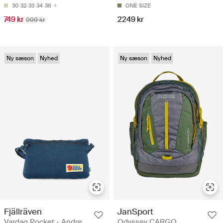
30
32
33
34
36
ONE SIZE
749 kr
2249 kr
999 kr
Ny sæson
Nyhed
Ny sæson
Nyhed
Fjällräven
JanSport
Vardag Pocket - Andre
Odyssey CARGO