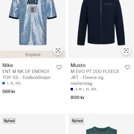
England
Nike
Musto
ENT M NK DF ENERGY
M EVO PT 200 FLEECE
TOP SS - Fodboldtrøjer
JKT - Fleece og
mellemlag
L
XL
XXL
S
M
L
XL
XXL
569 kr
800 kr
Nyhed
Nyhed