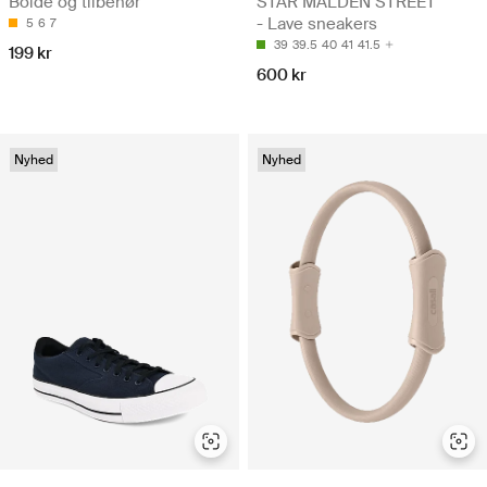
Bolde og tilbehør
STAR MALDEN STREET
- Lave sneakers
5
6
7
39
39.5
40
41
41.5
199 kr
600 kr
Nyhed
Nyhed