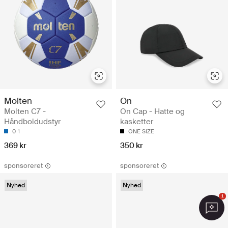
Molten
On
Molten C7 -
On Cap - Hatte og
Håndboldudstyr
kasketter
0
1
ONE SIZE
369 kr
350 kr
sponsoreret
sponsoreret
Nyhed
Nyhed
1