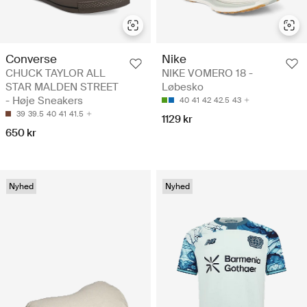
Converse
Nike
CHUCK TAYLOR ALL
NIKE VOMERO 18 -
STAR MALDEN STREET
Løbesko
- Høje Sneakers
40
41
42
42.5
43
39
39.5
40
41
41.5
1129 kr
650 kr
Nyhed
Nyhed