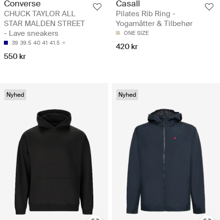
Converse
Casall
CHUCK TAYLOR ALL
Pilates Rib Ring -
STAR MALDEN STREET
Yogamåtter & Tilbehør
- Lave sneakers
ONE SIZE
39
39.5
40
41
41.5
420 kr
550 kr
Nyhed
Nyhed