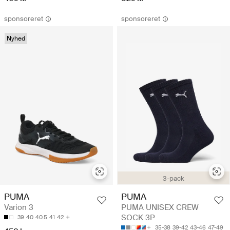
sponsoreret
sponsoreret
Nyhed
3-pack
PUMA
PUMA
Varion 3
PUMA UNISEX CREW
SOCK 3P
39
40
40.5
41
42
35-38
39-42
43-46
47-49