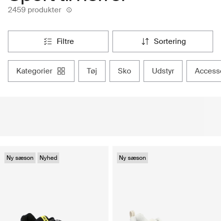
2459 produkter
filtre
sortering
kategorier
tøj
sko
udstyr
access
Ny sæson
Nyhed
Ny sæson