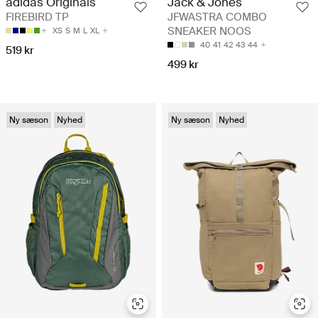
adidas Originals
Jack & Jones
FIREBIRD TP
JFWASTRA COMBO
SNEAKER NOOS
XS
S
M
L
XL
40
41
42
43
44
519 kr
499 kr
Ny sæson
Nyhed
Ny sæson
Nyhed