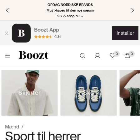
OPDAG NORDISKE BRANDS
Must-haves til den nye sæson
Klik & shop nu →
Boozt App
installer
4.6
0
0
Skjorter
Sko
Mænd
Sport til herrer