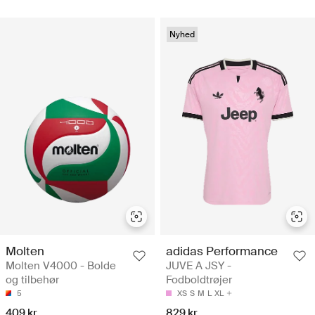
Nyhed
Molten
adidas Performance
Molten V4000 - Bolde
JUVE A JSY -
og tilbehør
Fodboldtrøjer
5
XS
S
M
L
XL
409 kr
829 kr