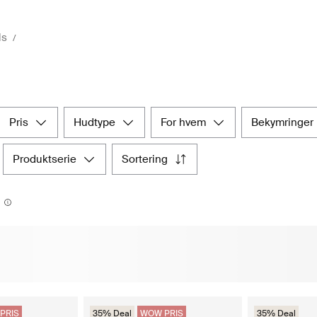
ls
pris
hudtype
for hvem
bekymringer
produktserie
sortering
PRIS
35% Deal
WOW PRIS
35% Deal