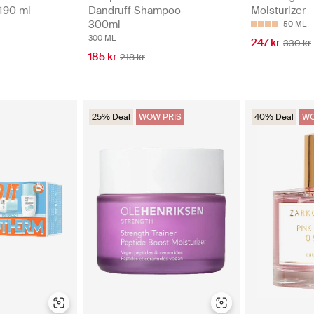
Moisturizer 
190 ml
Dandruff Shampoo
300ml
50 ML
300 ML
247 kr
330 kr
185 kr
218 kr
25% Deal
WOW PRIS
40% Deal
WO