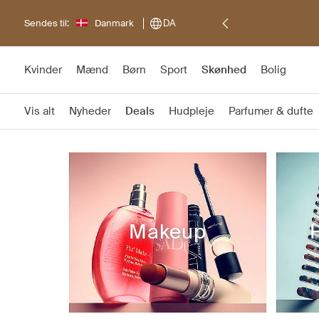
Sendes til:
Danmark
DA
Kvinder
Mænd
Børn
Sport
Skønhed
Bolig
Vis alt
Nyheder
Deals
Hudpleje
Parfumer & dufte
Makeup