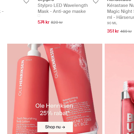
Stylpro LED Wavelength
Kérastase Nu
 -
Mask - Anti-age maske
Magic Night
ml - Hårser
574 kr
820 kr
90 ML
351 kr
469 kr