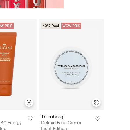
W PRIS
40% Deal
WOW PRIS
Tromborg
 40 Energy-
Deluxe Face Cream
ted
Light Edition -