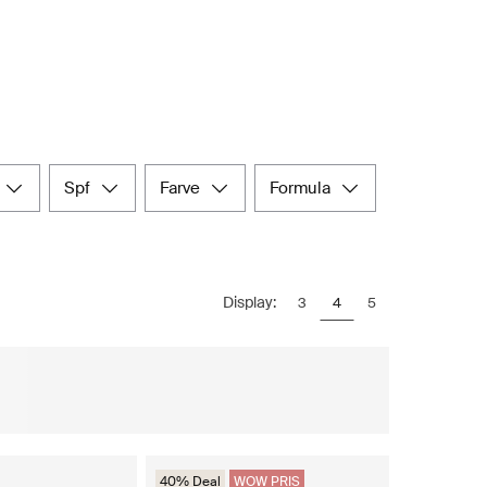
spf
farve
formula
Display:
3
4
5
40% Deal
WOW PRIS