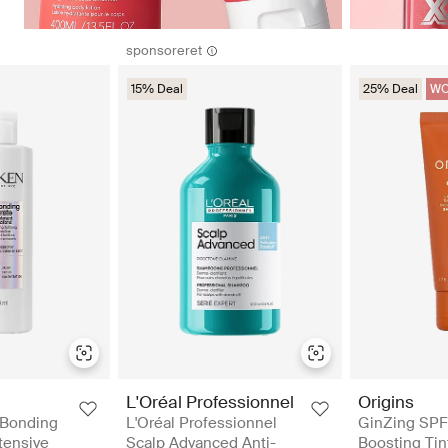
sponsoreret
15% Deal
25% Deal
WO
Origins
L'Oréal Professionnel
GinZing SPF
 Bonding
L'Oréal Professionnel
Boosting Tin
tensive
Scalp Advanced Anti-