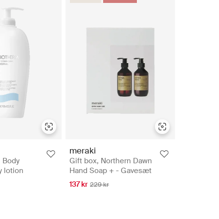
meraki
l Body
Gift box, Northern Dawn
 lotion
Hand Soap + - Gavesæt
137 kr
229 kr