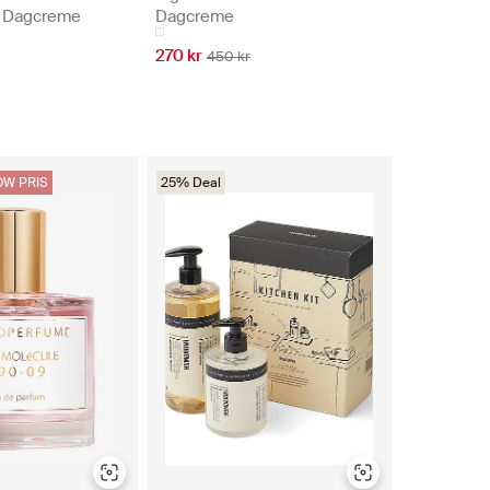
- Dagcreme
Dagcreme
270 kr
450 kr
W PRIS
25% Deal