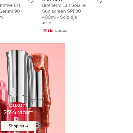
tritive 8H
Biotherm Lait Solaire
 Serum 90
Sun screen SPF30
um
400ml - Solpleje
400ML
199 kr
285 kr