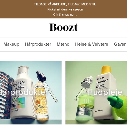
OPDAG NORDISKE BRANDS
Must-haves til den nye sæson
Klik & shop nu →
Makeup
Hårprodukter
Mænd
Helse & Velvære
Gaver
Hårprodukter
Hudpleje