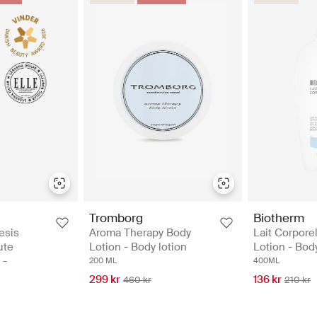
Tromborg
Biotherm
esis
Aroma Therapy Body
Lait Corpore
ute
Lotion - Body lotion
Lotion - Body
 -
200 ML
400ML
299 kr
136 kr
460 kr
210 kr