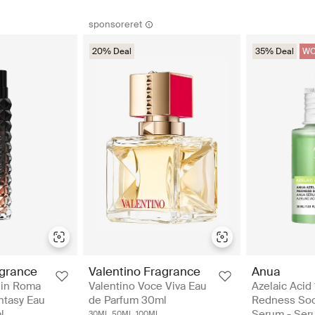
sponsoreret
20% Deal
35% Deal
WO
Anua
agrance
Valentino Fragrance
Azelaic Acid
 in Roma
Valentino Voce Viva Eau
Redness Soo
ntasy Eau
de Parfum 30ml
Serum - Ser
l
30ML
50ML
100ML