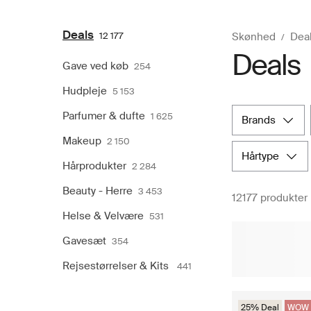
Deals
12 177
Skønhed
Dea
Deals
Gave ved køb
254
Hudpleje
5 153
Parfumer & dufte
1 625
brands
Makeup
2 150
hårtype
Hårprodukter
2 284
Beauty - Herre
3 453
12177 produkter
Helse & Velvære
531
Gavesæt
354
Rejsestørrelser & Kits
441
25% Deal
WOW 