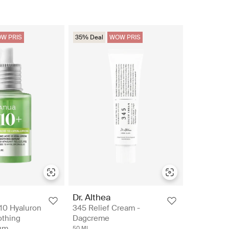
W PRIS
35% Deal
WOW PRIS
Dr. Althea
 10 Hyaluron
345 Relief Cream -
thing
Dagcreme
um
50 ML