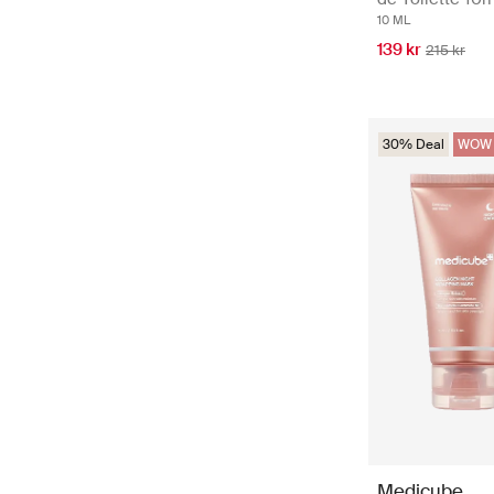
10 ML
139 kr
215 kr
30% Deal
WOW 
Medicube