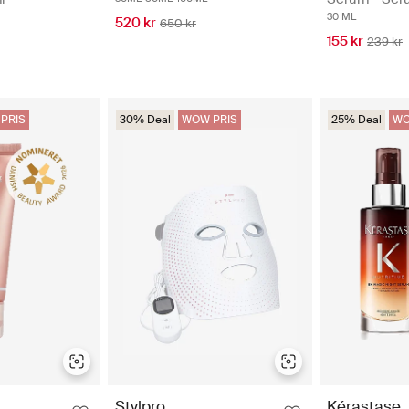
30 ML
520 kr
650 kr
155 kr
239 kr
PRIS
30% Deal
WOW PRIS
25% Deal
WO
Stylpro
Kérastase