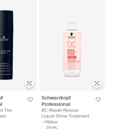
pf
Schwarzkopf
l
Professional
el The
BC Repair Rescue
eam
Liquid Shine Treatment
- Hårkur
200 ML