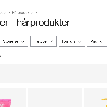
eder
Hårprodukter
r – hårprodukter
størrelse
hårtype
formula
pris