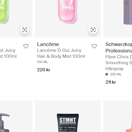
Schwarzko
Lancôme
Professiona
l Juicy
Lancôme Ô Oui Juicy
st 100ml
Hair & Body Mist 100ml
Fibre Clinix 
Smoothing S
100 ML
Hårspray
220 kr
200 ML
211 kr