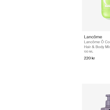
Lancôme
Lancôme Ô Coo
Hair & Body Mi
100 ML
220 kr