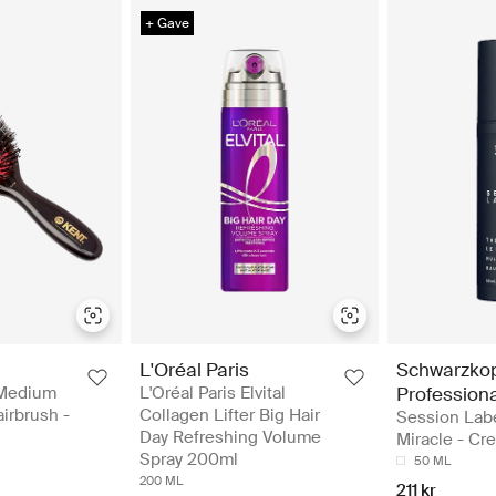
+ Gave
Schwarzko
L'Oréal Paris
 Medium
Professiona
L'Oréal Paris Elvital
airbrush -
Collagen Lifter Big Hair
Session Lab
Day Refreshing Volume
Miracle - Cr
Spray 200ml
50 ML
200 ML
211 kr