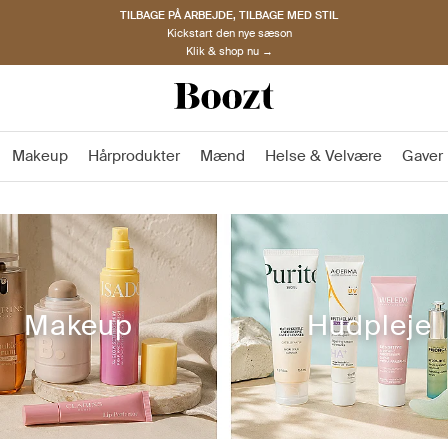
TILBAGE PÅ ARBEJDE, TILBAGE MED STIL
Kickstart den nye sæson
Klik & shop nu →
Makeup
Hårprodukter
Mænd
Helse & Velvære
Gaver
Makeup
Hudpleje