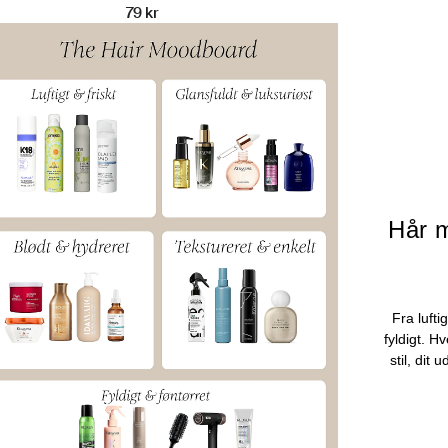
79 kr
Hår m
Fra lufti
fyldigt. H
stil, dit 