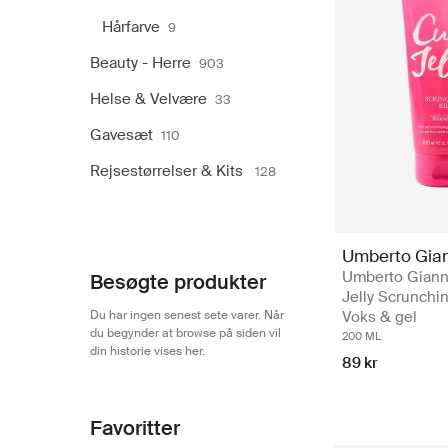
Hårfarve
9
Beauty - Herre
903
Helse & Velvære
33
Gavesæt
110
Rejsestørrelser & Kits
128
Umberto Gian
Umberto Gianni
Besøgte produkter
Jelly Scrunchin
Du har ingen senest sete varer. Når
Voks & gel
du begynder at browse på siden vil
200 ML
din historie vises her.
89 kr
Favoritter