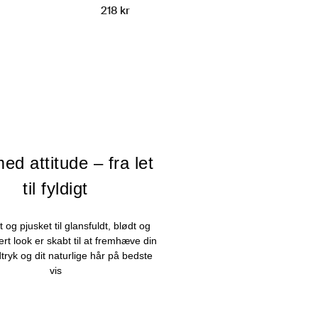
218 kr
ed attitude – fra let
til fyldigt
gt og pjusket til glansfuldt, blødt og
vert look er skabt til at fremhæve din
udtryk og dit naturlige hår på bedste
vis