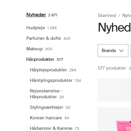
Nyheder
2 671
Skønhed
Nyh
Nyhede
Hudpleje
1 295
Parfumer & dufte
425
Makeup
305
brands
Hårprodukter
577
577 produkter
Hårplejeprodukter
294
Hårstylingsprodukter
134
Rejsestørrelse -
Hårprodukter
28
Stylingværktøjer
30
Korean haircare
34
Hårbørster & Kamme
73