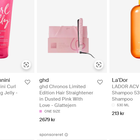
nini
ghd
La'Dor
ni Curl
ghd Chronos Limited
LADOR ACV 
g Jelly -
Edition Hair Straightener
Shampoo 53
in Dusted Pink With
Shampoo
Love - Glattejern
530 ML
ONE SIZE
213 kr
2679 kr
sponsoreret