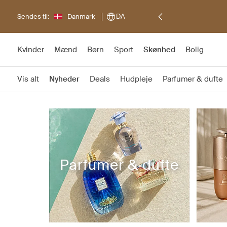
Sendes til:
Danmark
DA
Kvinder
Mænd
Børn
Sport
Skønhed
Bolig
Vis alt
Nyheder
Deals
Hudpleje
Parfumer & dufte
Parfumer & dufte