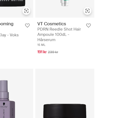
ooming
VT Cosmetics
PDRN Reedle Shot Hair
Ampoule 100dL -
lay - Voks
Hårserum
15 ML
191 kr
239 kr