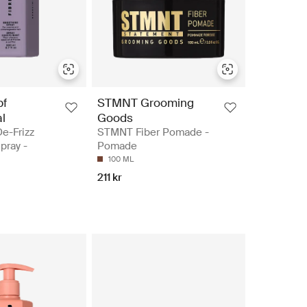
pf
STMNT Grooming
l
Goods
De-Frizz
STMNT Fiber Pomade -
pray -
Pomade
100 ML
211 kr