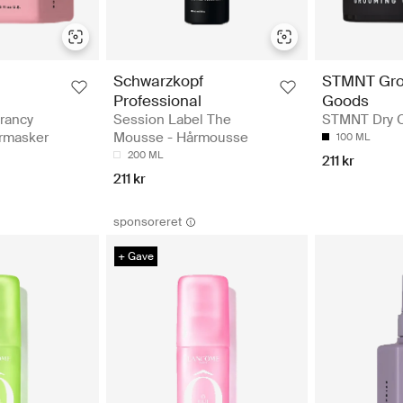
Schwarzkopf
STMNT Gr
Professional
Goods
brancy
Session Label The
STMNT Dry C
årmasker
Mousse - Hårmousse
100 ML
200 ML
211 kr
211 kr
sponsoreret
+ Gave