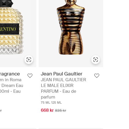
Fragrance
Jean Paul Gaultier
rn in Roma
JEAN PAUL GAULTIER
 Dream Eau
LE MALE ELIXIR
100ml - Eau
PARFUM - Eau de
parfum
75 ML
125 ML
668 kr
r
835 kr