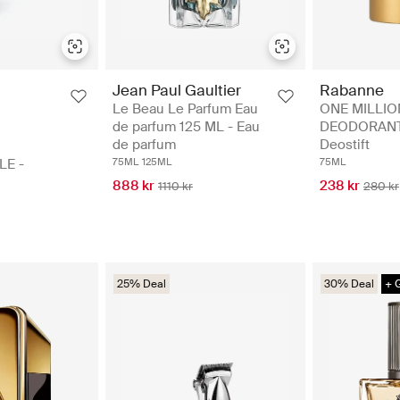
Jean Paul Gaultier
Rabanne
Le Beau Le Parfum Eau
ONE MILLIO
de parfum 125 ML - Eau
DEODORANT
de parfum
Deostift
LE -
75ML
125ML
75ML
888 kr
238 kr
1110 kr
280 kr
25% Deal
30% Deal
+ 