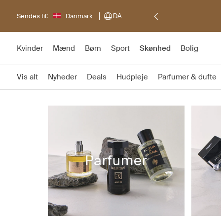
Sendes til:
Danmark
DA
Kvinder
Mænd
Børn
Sport
Skønhed
Bolig
Vis alt
Nyheder
Deals
Hudpleje
Parfumer & dufte
Parfumer