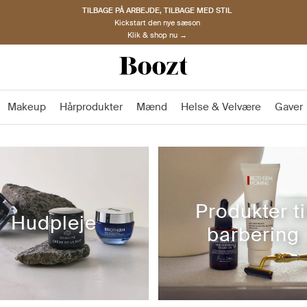
TILBAGE PÅ ARBEJDE, TILBAGE MED STIL
Kickstart den nye sæson
Klik & shop nu →
Makeup
Hårprodukter
Mænd
Helse & Velvære
Gaver
Produkter ti
Hudpleje
barbering