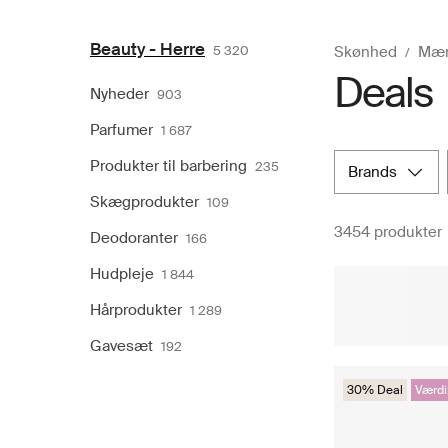
Beauty - Herre
5 320
Skønhed
Mæ
Deals
Nyheder
903
Parfumer
1 687
Produkter til barbering
235
brands
Skægprodukter
109
3454 produkter
Deodoranter
166
Hudpleje
1 844
Hårprodukter
1 289
Gavesæt
192
30% Deal
Værdi