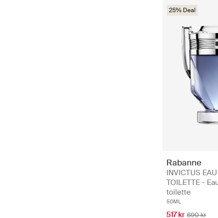
25% Deal
Rabanne
INVICTUS EAU
TOILETTE - Ea
toilette
50ML
517 kr
690 kr