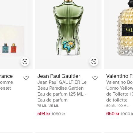
rance
Jean Paul Gaultier
Valentino 
 Homme
Jean Paul GAULTIER Le
Valentino Bo
vesæt
Beau Paradise Garden
Uomo Yellow
Eau de parfum 125 ML -
de Toilette 
Eau de parfum
de toilette
75 ML
125 ML
50 ML
100 ML
594 kr
650 kr
1080 kr
1000 k