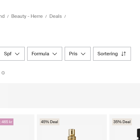
nd
Beauty - Herre
Deals
spf
formula
pris
sortering
: 465 kr
45% Deal
35% Deal