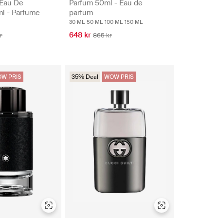
 Eau De
Parfum 50ml - Eau de
ml - Parfume
parfum
30 ML
50 ML
100 ML
150 ML
648 kr
r
865 kr
W PRIS
35% Deal
WOW PRIS