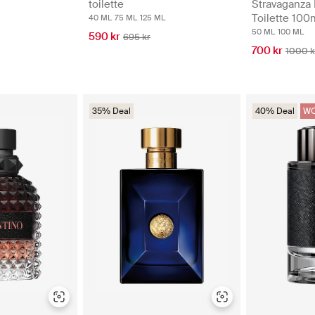
toilette
Stravaganza
Toilette 100
40 ML
75 ML
125 ML
50 ML
100 ML
590 kr
695 kr
700 kr
1000 k
35% Deal
40% Deal
WO