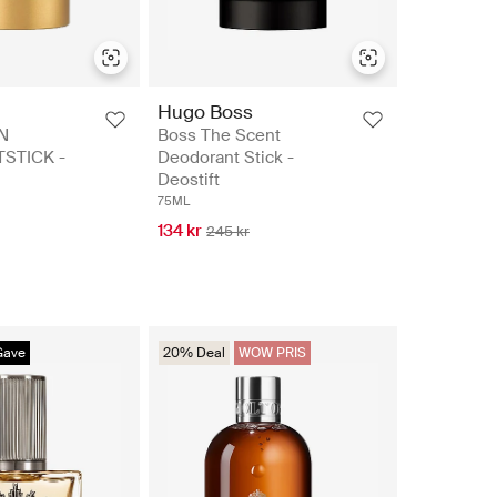
Hugo Boss
N
Boss The Scent
STICK -
Deodorant Stick -
Deostift
75ML
134 kr
245 kr
Gave
20% Deal
WOW PRIS