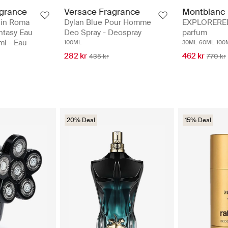
agrance
Versace Fragrance
Montblanc
 in Roma
Dylan Blue Pour Homme
EXPLORERED
ntasy Eau
Deo Spray - Deospray
parfum
ml - Eau
100ML
30ML
60ML
100
282 kr
462 kr
435 kr
770 kr
20% Deal
15% Deal