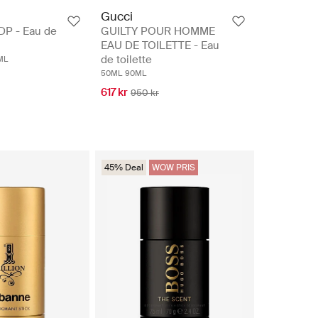
Gucci
P - Eau de
GUILTY POUR HOMME
EAU DE TOILETTE - Eau
de toilette
ML
50ML
90ML
617 kr
950 kr
45% Deal
WOW PRIS