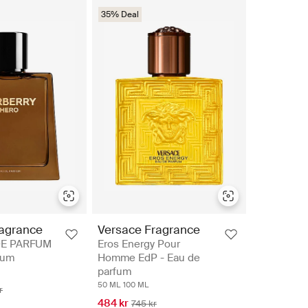
35% Deal
ragrance
Versace Fragrance
DE PARFUM
Eros Energy Pour
fum
Homme EdP - Eau de
parfum
50 ML
100 ML
r
484 kr
745 kr