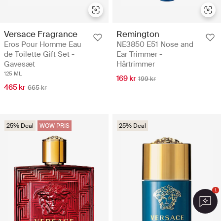
Versace Fragrance
Remington
Eros Pour Homme Eau
NE3850 E51 Nose and
de Toilette Gift Set -
Ear Trimmer -
Gavesæt
Hårtrimmer
125 ML
169 kr
199 kr
465 kr
665 kr
25% Deal
WOW PRIS
25% Deal
1