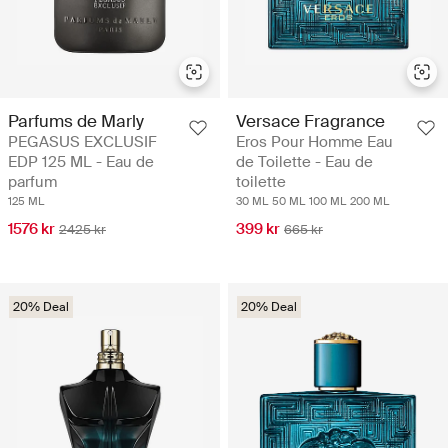
Parfums de Marly
Versace Fragrance
PEGASUS EXCLUSIF
Eros Pour Homme Eau
EDP 125 ML - Eau de
de Toilette - Eau de
parfum
toilette
125 ML
30 ML
50 ML
100 ML
200 ML
1576 kr
399 kr
2425 kr
665 kr
20% Deal
20% Deal