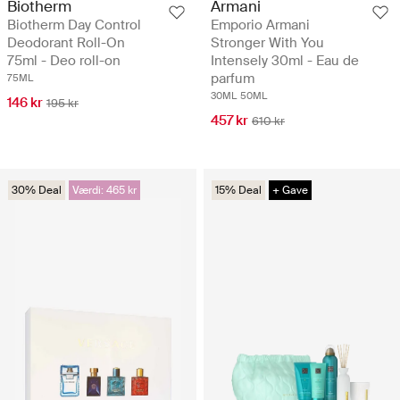
Biotherm
Armani
Biotherm Day Control
Emporio Armani
Deodorant Roll-On
Stronger With You
75ml - Deo roll-on
Intensely 30ml - Eau de
parfum
75ML
30ML
50ML
146 kr
195 kr
457 kr
610 kr
30% Deal
Værdi: 465 kr
15% Deal
+ Gave