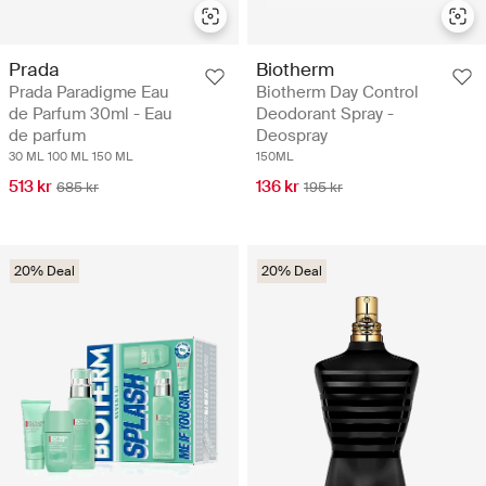
Prada
Biotherm
Prada Paradigme Eau
Biotherm Day Control
de Parfum 30ml - Eau
Deodorant Spray -
de parfum
Deospray
30 ML
100 ML
150 ML
150ML
513 kr
136 kr
685 kr
195 kr
20% Deal
20% Deal