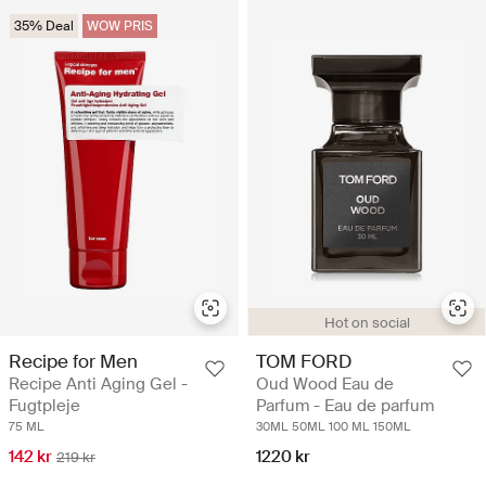
35% Deal
WOW PRIS
Hot on social
Recipe for Men
TOM FORD
Recipe Anti Aging Gel -
Oud Wood Eau de
Fugtpleje
Parfum - Eau de parfum
75 ML
30ML
50ML
100 ML
150ML
142 kr
1220 kr
219 kr