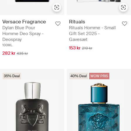
Versace Fragrance
Rituals
Dylan Blue Pour
Rituals Homme - Small
Homme Deo Spray -
Gift Set 2025 -
Deospray
Gavesæt
100ML
153 kr
219 kr
282 kr
435 kr
35% Deal
40% Deal
WOW PRIS