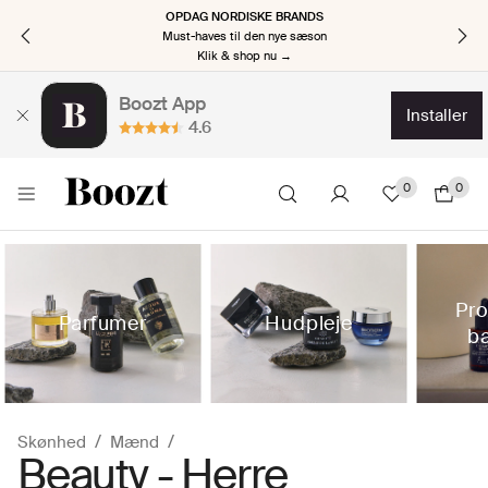
OPDAG NORDISKE BRANDS
Must-haves til den nye sæson
Klik & shop nu →
Boozt App
installer
4.6
0
0
Pro
Parfumer
Hudpleje
b
Skønhed
Mænd
Beauty - Herre