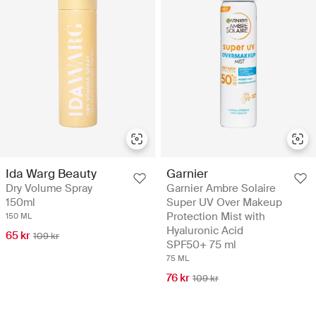
Ida Warg Beauty
Garnier
Dry Volume Spray
Garnier Ambre Solaire
150ml
Super UV Over Makeup
Protection Mist with
150 ML
Hyaluronic Acid
65 kr
109 kr
SPF50+ 75 ml
75 ML
76 kr
109 kr