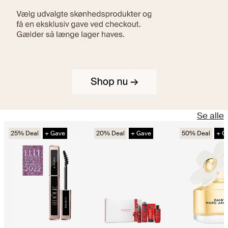
Se alle
25% Deal
+ Gave
20% Deal
+ Gave
50% Deal
+ G