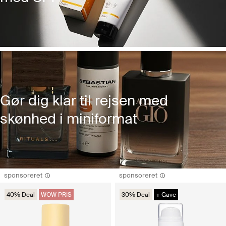
Gør dig klar til rejsen med
skønhed i miniformat
sponsoreret
sponsoreret
40% Deal
WOW PRIS
30% Deal
+ Gave