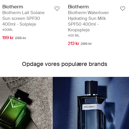
Biotherm
Biotherm
Biotherm Lait Solaire
Biotherm Waterlover
Sun screen SPF30
Hydrating Sun Milk
400ml - Solpleje
SPF50 400ml -
Kropspleje
400ML
400 ML
199 kr
285 kr
213 kr
285 kr
Opdage vores populære brands