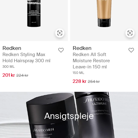
Redken
Redken
Redken Styling Max
Redken All Soft
Hold Hairspray 300 ml
Moisture Restore
Leave-in 150 ml
300 ML
150 ML
201 kr
224 kr
228 kr
254 kr
Ansigtspleje