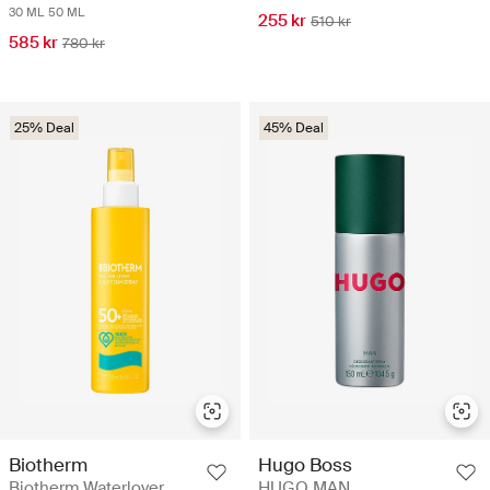
30 ML
50 ML
255 kr
510 kr
585 kr
780 kr
25% Deal
45% Deal
Biotherm
Hugo Boss
Biotherm Waterlover
HUGO MAN