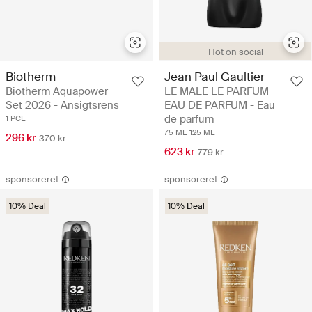
Hot on social
Biotherm
Jean Paul Gaultier
Biotherm Aquapower
LE MALE LE PARFUM
Set 2026 - Ansigtsrens
EAU DE PARFUM - Eau
de parfum
1 PCE
75 ML
125 ML
296 kr
370 kr
623 kr
779 kr
sponsoreret
sponsoreret
10% Deal
10% Deal