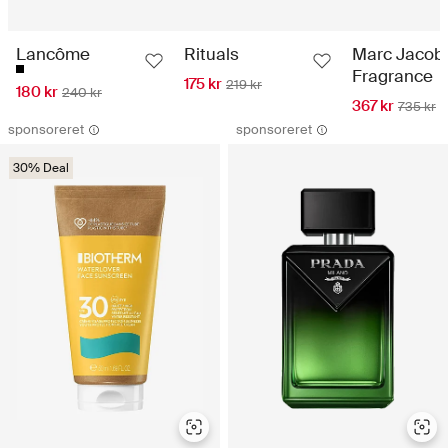
Lancôme
Rituals
Marc Jacob
Fragrance
175 kr
219 kr
180 kr
240 kr
367 kr
735 kr
sponsoreret
sponsoreret
30% Deal