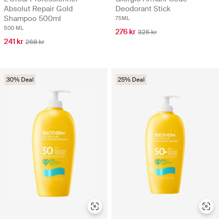
Absolut Repair Gold
Deodorant Stick
Shampoo 500ml
75ML
500 ML
276 kr
325 kr
241 kr
268 kr
30% Deal
25% Deal