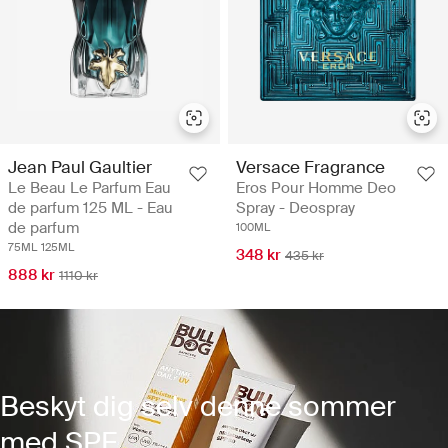
Jean Paul Gaultier
Versace Fragrance
Le Beau Le Parfum Eau
Eros Pour Homme Deo
de parfum 125 ML - Eau
Spray - Deospray
de parfum
100ML
75ML
125ML
348 kr
435 kr
888 kr
1110 kr
Beskyt dig selv denne sommer
med SPF