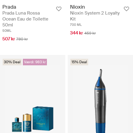
Prada
Nioxin
Prada Luna Rossa
Nioxin System 2 Loyalty
Ocean Eau de Toilette
Kit
50ml
700 ML
50ML
344 kr
459 kr
507 kr
780 kr
30% Deal
Værdi: 983 kr
15% Deal