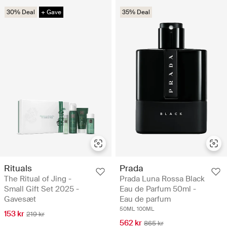
30% Deal
+ Gave
35% Deal
Rituals
Prada
The Ritual of Jing -
Prada Luna Rossa Black
Small Gift Set 2025 -
Eau de Parfum 50ml -
Gavesæt
Eau de parfum
50ML
100ML
153 kr
219 kr
562 kr
865 kr