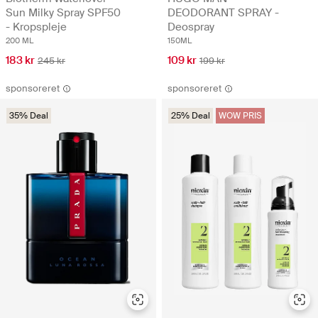
Sun Milky Spray SPF50
DEODORANT SPRAY -
- Kropspleje
Deospray
200 ML
150ML
183 kr
109 kr
245 kr
199 kr
sponsoreret
sponsoreret
35% Deal
25% Deal
WOW PRIS