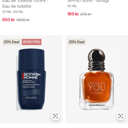
Eau de Toilette 100ml -
SPF50 50ml - Ansigt
Eau de toilette
50 ML
50 ML
100 ML
189 kr
270 kr
650 kr
1000 kr
25% Deal
WOW PRIS
25% Deal