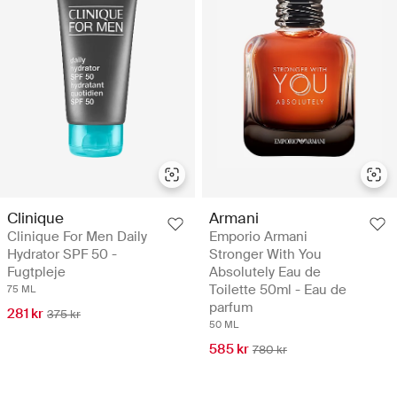
Clinique
Armani
Clinique For Men Daily
Emporio Armani
Hydrator SPF 50 -
Stronger With You
Fugtpleje
Absolutely Eau de
Toilette 50ml - Eau de
75 ML
parfum
281 kr
375 kr
50 ML
585 kr
780 kr