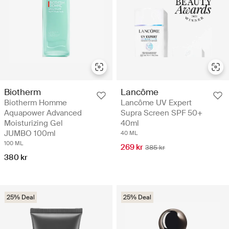
Biotherm
Lancôme
Biotherm Homme
Lancôme UV Expert
Aquapower Advanced
Supra Screen SPF 50+
Moisturizing Gel
40ml
JUMBO 100ml
40 ML
100 ML
269 kr
385 kr
380 kr
25% Deal
25% Deal