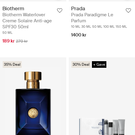
Biotherm
Prada
Biotherm Waterlover
Prada Paradigme Le
Creme Solaire Anti-age
Parfum
SPF30 50ml
10 ML
30 ML
50 ML
100 ML
150 ML
50 ML
1400 kr
189 kr
270 kr
35% Deal
30% Deal
+ Gave