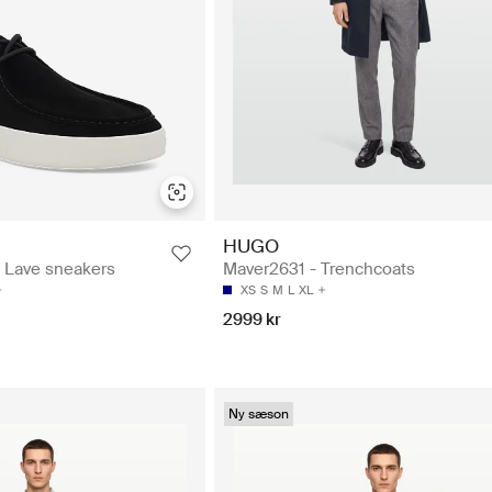
HUGO
 Lave sneakers
Maver2631 - Trenchcoats
XS
S
M
L
XL
2999 kr
Ny sæson