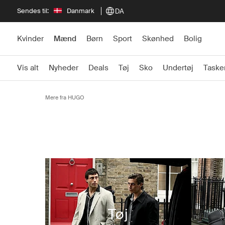
Sendes til:
Danmark
DA
Kvinder
Mænd
Børn
Sport
Skønhed
Bolig
Vis alt
Nyheder
Deals
Tøj
Sko
Undertøj
Taske
Mere fra HUGO
Tøj