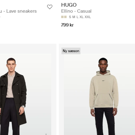
HUGO
u - Lave sneakers
Ellino - Casual
S
M
L
XL
XXL
799 kr
Ny sæson