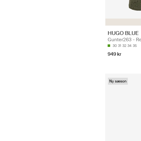
HUGO BLUE
Gunter263 - Re
30
31
32
34
35
949 kr
Ny sæson