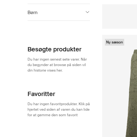
BOSS
971
Børn
HUGO
569
BOSS Kidswear
115
Ny sæson
Besøgte produkter
Du har ingen senest sete varer. Når
du begynder at browse på siden vil
din historie vises her.
Favoritter
Du har ingen favoritprodukter. Klik på
hjertet ved siden af varen du kan lide
for at gemme den som favorit