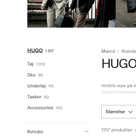
HUGO
1 317
Mænd
Brands
HUG
Tøj
1 013
Sko
59
Undertøj
HUGOs rejse går til
115
globalt modeimper
Tasker
30
snit, rene designs
avantgarde-mode end
Accessories
102
og eventyrlysten s
størrelse
nordiske online-sto
der søger HUGOs a
1317 produkter
Kvinder