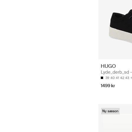
HUGO
Lyde_derb_sd -
39
40
41
42
43
1499 kr
Ny sæson