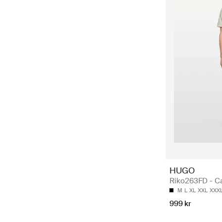
HUGO
Riko263FD - C
M
L
XL
XXL
XXX
999 kr