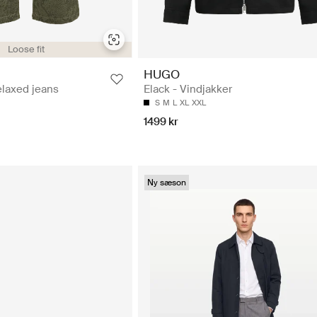
Loose fit
HUGO
laxed jeans
Elack - Vindjakker
S
M
L
XL
XXL
1499 kr
Ny sæson