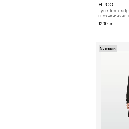
HUGO
Lyde_tenn_sdp
39
40
41
42
43
1299 kr
Ny sæson