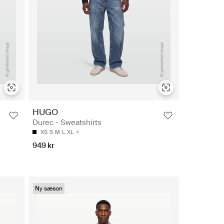
HUGO
Durec - Sweatshirts
XS
S
M
L
XL
949 kr
Ny sæson