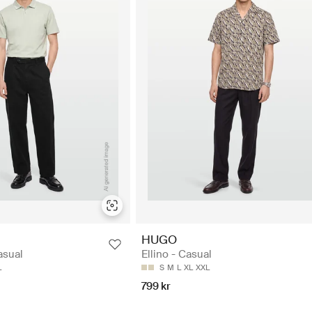
HUGO
asual
Ellino - Casual
L
S
M
L
XL
XXL
799 kr