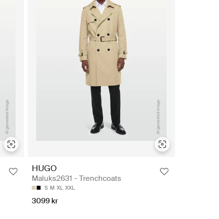
HUGO
Maluks2631 - Trenchcoats
S
M
XL
XXL
3099 kr