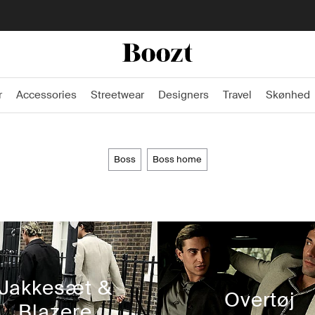
Fri fragt på ordrer over 499 kr* -
*Se mere
r
Accessories
Streetwear
Designers
Travel
Skønhed
boss
boss home
Jakkesæt &
Overtøj
Blazere