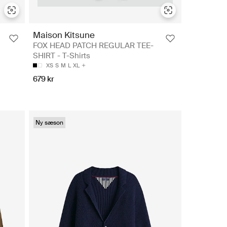
Maison Kitsune
FOX HEAD PATCH REGULAR TEE-
SHIRT - T-Shirts
XS
S
M
L
XL
679 kr
Ny sæson