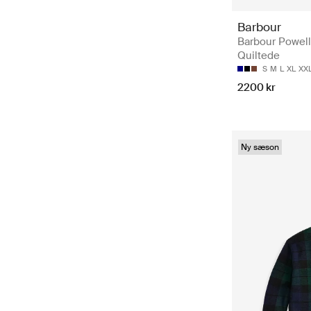
Barbour
Barbour Powell
Quiltede
S
M
L
XL
XX
2200 kr
Ny sæson