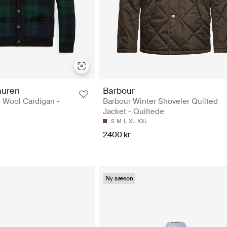
auren
Barbour
 Wool Cardigan -
Barbour Winter Shoveler Quilted
Jacket - Quiltede
S
M
L
XL
XXL
2400 kr
Ny sæson