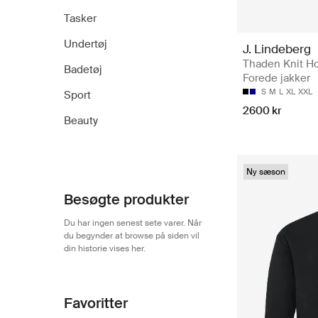
Tasker
Undertøj
J. Lindeberg
Thaden Knit Ho
Badetøj
Forede jakker
S
M
L
XL
XXL
Sport
2600 kr
Beauty
Ny sæson
Besøgte produkter
Du har ingen senest sete varer. Når
du begynder at browse på siden vil
din historie vises her.
Favoritter