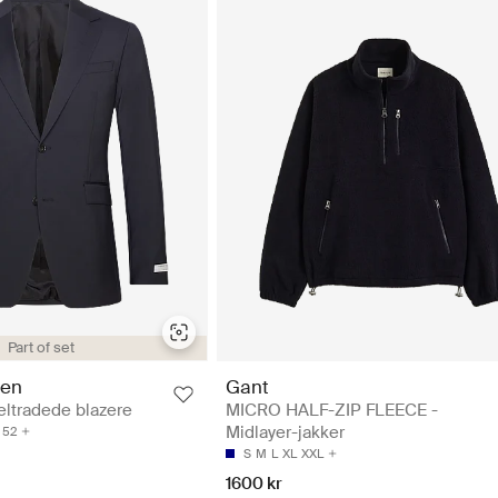
Part of set
den
Gant
ltradede blazere
MICRO HALF-ZIP FLEECE -
Midlayer-jakker
52
S
M
L
XL
XXL
1600 kr