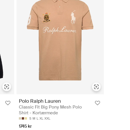
Polo Ralph Lauren
Classic Fit Big Pony Mesh Polo
Shirt - Kortærmede
S
M
L
XL
XXL
1745 kr