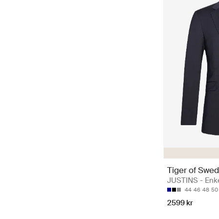
Tiger of Swe
JUSTINS - Enke
44
46
48
50
2599 kr