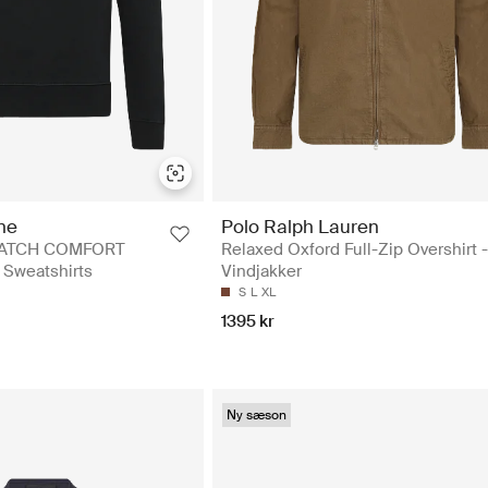
ne
Polo Ralph Lauren
PATCH COMFORT
Relaxed Oxford Full-Zip Overshirt 
Sweatshirts
Vindjakker
S
L
XL
1395 kr
Ny sæson