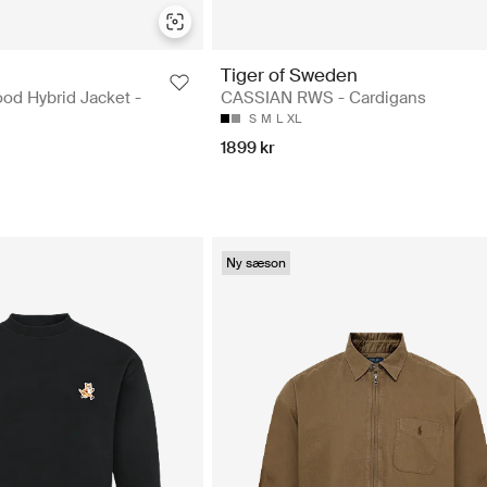
Tiger of Sweden
od Hybrid Jacket -
CASSIAN RWS - Cardigans
S
M
L
XL
1899 kr
Ny sæson