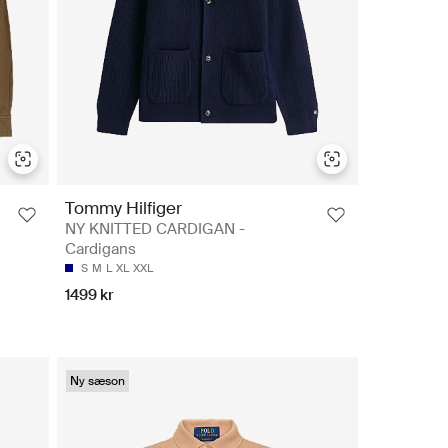
Tommy Hilfiger
-
NY KNITTED CARDIGAN -
Cardigans
S
M
L
XL
XXL
1499 kr
Ny sæson