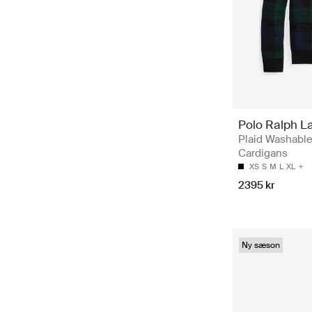
Polo Ralph L
Plaid Washable
Cardigans
XS
S
M
L
XL
2395 kr
Ny sæson