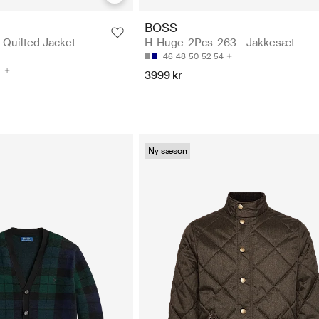
BOSS
 Quilted Jacket -
H-Huge-2Pcs-263 - Jakkesæt
46
48
50
52
54
L
3999 kr
Ny sæson