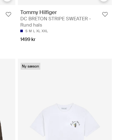
Tommy Hilfiger
DC BRETON STRIPE SWEATER -
Rund hals
S
M
L
XL
XXL
1499 kr
Ny sæson