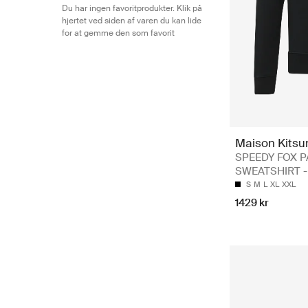
Du har ingen favoritprodukter. Klik på
hjertet ved siden af varen du kan lide
for at gemme den som favorit
Maison Kitsu
SPEEDY FOX 
SWEATSHIRT - 
S
M
L
XL
XXL
1429 kr