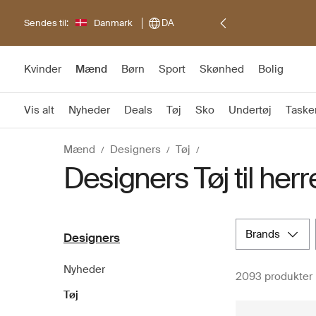
Sendes til:
Danmark
DA
Kvinder
Mænd
Børn
Sport
Skønhed
Bolig
Vis alt
Nyheder
Deals
Tøj
Sko
Undertøj
Taske
Mænd
Designers
Tøj
Designers Tøj til herr
brands
Designers
Nyheder
2093 produkter
Tøj