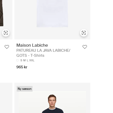
Maison Labiche
PATUREAU LA JAVA LABICHE/
GOTS - T-Shirts
S
M
L
XXL
965 kr
Ny sæson