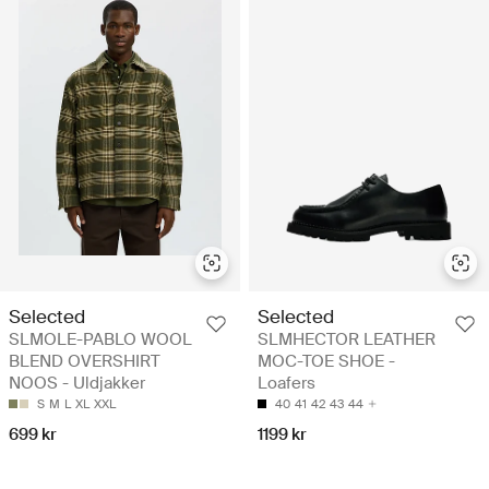
Selected
Selected
SLMOLE-PABLO WOOL
SLMHECTOR LEATHER
BLEND OVERSHIRT
MOC-TOE SHOE -
NOOS - Uldjakker
Loafers
S
M
L
XL
XXL
40
41
42
43
44
699 kr
1199 kr