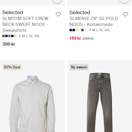
Selected
Selected
SLMTOM SOFT CREW
SLMFAVE ZIP SS POLO
NECK SWEAT NOOS -
NOOS - Kortærmede
Sweatshirts
S
M
L
XL
XXL
S
M
L
XL
XXL
149 kr
299 kr
399 kr
50% Deal
Ny sæson