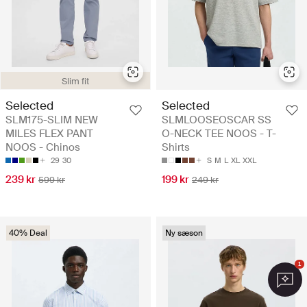
Slim fit
Selected
Selected
SLM175-SLIM NEW
SLMLOOSEOSCAR SS
MILES FLEX PANT
O-NECK TEE NOOS - T-
NOOS - Chinos
Shirts
29
30
S
M
L
XL
XXL
239 kr
199 kr
599 kr
249 kr
40% Deal
Ny sæson
1