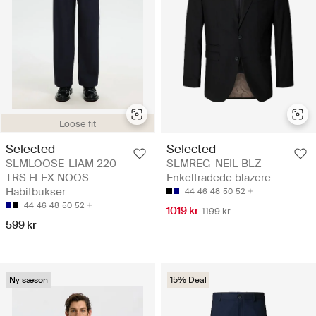
Loose fit
Selected
Selected
SLMLOOSE-LIAM 220
SLMREG-NEIL BLZ -
TRS FLEX NOOS -
Enkeltradede blazere
Habitbukser
44
46
48
50
52
44
46
48
50
52
1019 kr
1199 kr
599 kr
Ny sæson
15% Deal