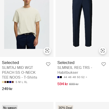
Selected
Selected
SLMTAJ MID WGT
SLMNEIL REG TRS -
PEACH SS O-NECK
Habitbukser
TEE NOOS - T-Shirts
44
46
48
50
52
S
M
L
XL
594 kr
699 kr
249 kr
Ny sæson
30% Deal