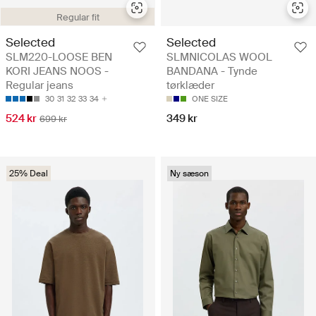
Regular fit
Selected
Selected
SLM220-LOOSE BEN
SLMNICOLAS WOOL
KORI JEANS NOOS -
BANDANA - Tynde
Regular jeans
tørklæder
30
31
32
33
34
ONE SIZE
524 kr
349 kr
699 kr
25% Deal
Ny sæson