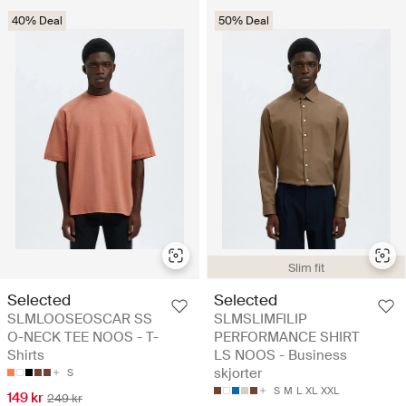
40% Deal
50% Deal
Slim fit
Selected
Selected
SLMLOOSEOSCAR SS
SLMSLIMFILIP
O-NECK TEE NOOS - T-
PERFORMANCE SHIRT
Shirts
LS NOOS - Business
skjorter
S
S
M
L
XL
XXL
149 kr
249 kr