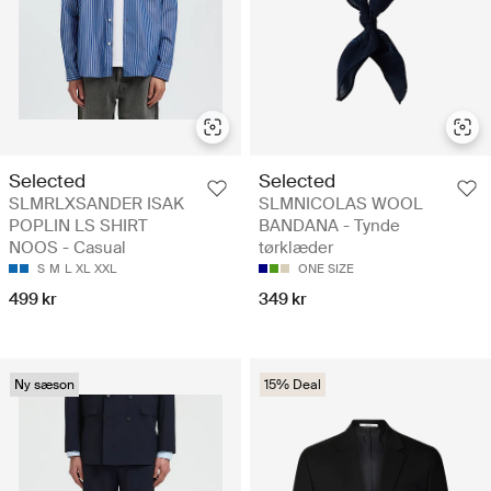
Selected
Selected
SLMRLXSANDER ISAK
SLMNICOLAS WOOL
POPLIN LS SHIRT
BANDANA - Tynde
NOOS - Casual
tørklæder
S
M
L
XL
XXL
ONE SIZE
499 kr
349 kr
Ny sæson
15% Deal