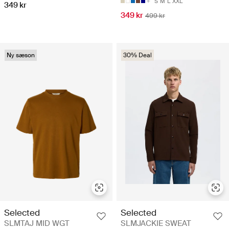
S
M
L
XXL
349 kr
349 kr
499 kr
Ny sæson
30% Deal
Selected
Selected
SLMTAJ MID WGT
SLMJACKIE SWEAT