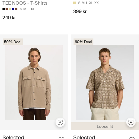
TEE NOOS - T-Shirts
S
M
L
XL
XXL
S
M
L
XL
399 kr
249 kr
50% Deal
60% Deal
Loose fit
Selected
Selected