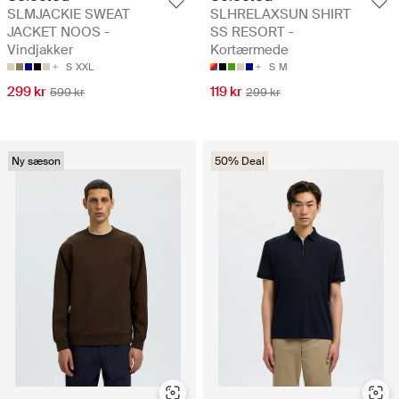
SLMJACKIE SWEAT
SLHRELAXSUN SHIRT
JACKET NOOS -
SS RESORT -
Vindjakker
Kortærmede
S
XXL
S
M
299 kr
119 kr
599 kr
299 kr
Ny sæson
50% Deal