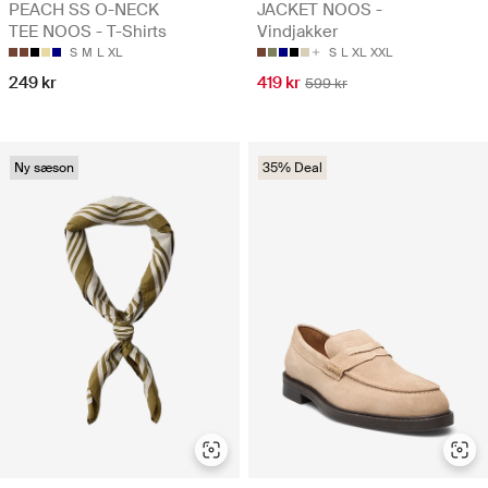
PEACH SS O-NECK
JACKET NOOS -
TEE NOOS - T-Shirts
Vindjakker
S
M
L
XL
S
L
XL
XXL
249 kr
419 kr
599 kr
Ny sæson
35% Deal