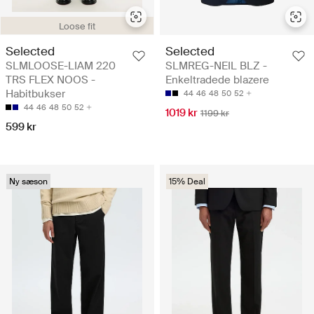
Loose fit
Selected
Selected
SLMLOOSE-LIAM 220
SLMREG-NEIL BLZ -
TRS FLEX NOOS -
Enkeltradede blazere
Habitbukser
44
46
48
50
52
44
46
48
50
52
1019 kr
1199 kr
599 kr
Ny sæson
15% Deal