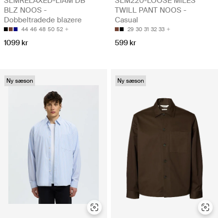
SLMRELAXED-LIAM DB
SLM220-LOOSE MILES
BLZ NOOS -
TWILL PANT NOOS -
Dobbeltradede blazere
Casual
44
46
48
50
52
29
30
31
32
33
1099 kr
599 kr
Ny sæson
Ny sæson