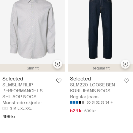
Slim fit
Regular fit
Selected
Selected
SLMSLIMFILIP
SLM220-LOOSE BEN
PERFORMANCE LS
KORI JEANS NOOS -
SHT AOP NOOS -
Regular jeans
Mønstrede skjorter
30
31
32
33
34
S
M
L
XL
XXL
524 kr
699 kr
499 kr