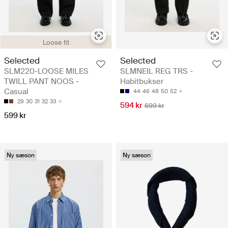
Loose fit
Selected
Selected
SLM220-LOOSE MILES
SLMNEIL REG TRS -
TWILL PANT NOOS -
Habitbukser
Casual
44
46
48
50
52
29
30
31
32
33
594 kr
699 kr
599 kr
Ny sæson
Ny sæson