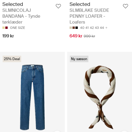
Selected
Selected
SLMNICOLAJ
SLMBLAKE SUEDE
BANDANA - Tynde
PENNY LOAFER -
tørklæder
Loafers
ONE SIZE
40
41
42
43
44
199 kr
649 kr
999 kr
25% Deal
Ny sæson