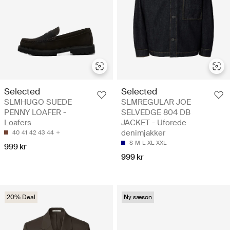
Selected
Selected
SLMHUGO SUEDE
SLMREGULAR JOE
PENNY LOAFER -
SELVEDGE 804 DB
Loafers
JACKET - Uforede
denimjakker
40
41
42
43
44
S
M
L
XL
XXL
999 kr
999 kr
20% Deal
Ny sæson