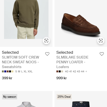
Selected
Selected
SLMTOM SOFT CREW
SLMBLAKE SUEDE
NECK SWEAT NOOS -
PENNY LOAFER -
Sweatshirts
Loafers
S
M
L
XL
XXL
40
41
42
43
44
399 kr
999 kr
Ny sæson
25% Deal