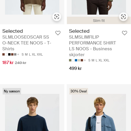
Slim fit
Selected
Selected
SLMLOOSEOSCAR SS
SLMSLIMFILIP
O-NECK TEE NOOS - T-
PERFORMANCE SHIRT
Shirts
LS NOOS - Business
skjorter
S
M
L
XL
XXL
S
M
L
XL
XXL
187 kr
249 kr
499 kr
Ny sæson
30% Deal