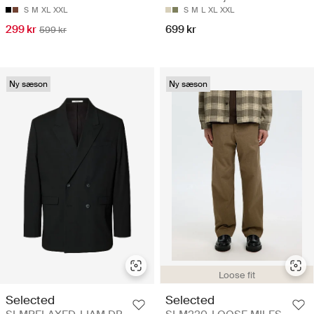
S
M
XL
XXL
S
M
L
XL
XXL
299 kr
699 kr
599 kr
Ny sæson
Ny sæson
Loose fit
Selected
Selected