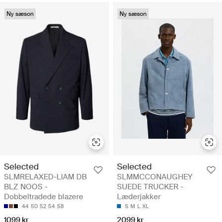
Ny sæson
Ny sæson
Selected
Selected
SLMRELAXED-LIAM DB
SLMMCCONAUGHEY
BLZ NOOS -
SUEDE TRUCKER -
Dobbeltradede blazere
Læderjakker
44
50
52
54
58
S
M
L
XL
1099 kr
2099 kr