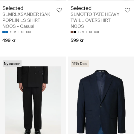
Selected
Selected
SLMRLXSANDER ISAK
SLMOTTO TATE HEAVY
POPLIN LS SHIRT
TWILL OVERSHIRT
NOOS - Casual
NOOS
S
M
L
XL
XXL
S
M
L
XL
XXL
499 kr
599 kr
Ny sæson
15% Deal