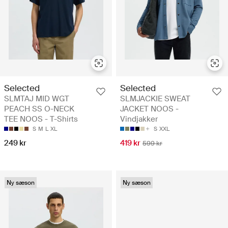
Selected
Selected
SLMTAJ MID WGT
SLMJACKIE SWEAT
PEACH SS O-NECK
JACKET NOOS -
TEE NOOS - T-Shirts
Vindjakker
S
M
L
XL
S
XXL
249 kr
419 kr
599 kr
Ny sæson
Ny sæson