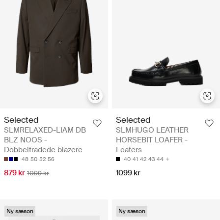
Selected
Selected
SLMRELAXED-LIAM DB
SLMHUGO LEATHER
BLZ NOOS -
HORSEBIT LOAFER -
Dobbeltradede blazere
Loafers
48
50
52
56
40
41
42
43
44
879 kr
1099 kr
1099 kr
Ny sæson
Ny sæson