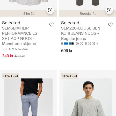
Slim fit
Regular fit
Selected
Selected
SLMSLIMFILIP
SLM220-LOOSE BEN
PERFORMANCE LS
KORI JEANS NOOS -
SHT AOP NOOS -
Regular jeans
Mønstrede skjorter
29
30
31
32
33
S
M
L
XL
XXL
699 kr
249 kr
499 kr
60% Deal
20% Deal