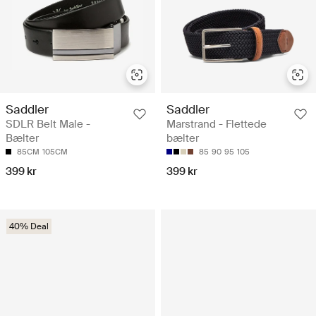
Saddler
Saddler
SDLR Belt Male -
Marstrand - Flettede
Bælter
bælter
85CM
105CM
85
90
95
105
399 kr
399 kr
40% Deal