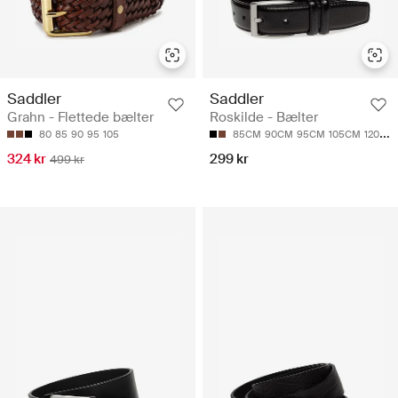
Saddler
Saddler
Grahn - Flettede bælter
Roskilde - Bælter
80
85
90
95
105
85CM
90CM
95CM
105CM
120CM
324 kr
299 kr
499 kr