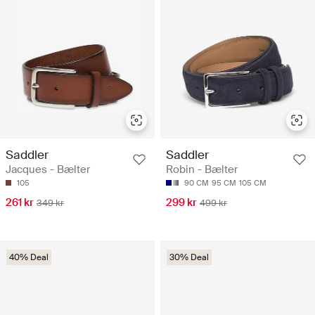
Saddler
Saddler
Jacques - Bælter
Robin - Bælter
105
90 CM
95 CM
105 CM
261 kr
299 kr
349 kr
499 kr
40% Deal
30% Deal