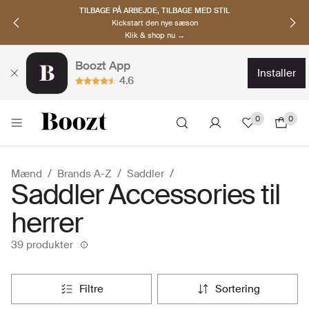
TILBAGE PÅ ARBEJDE, TILBAGE MED STIL
Kickstart den nye sæson
Klik & shop nu →
Boozt App
installer
4.6
0
0
Mænd
Brands A-Z
Saddler
Saddler Accessories til
herrer
39 produkter
filtre
sortering