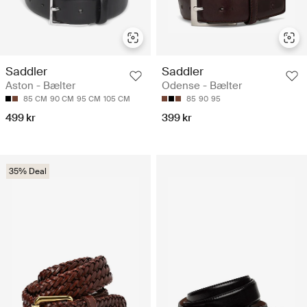
Saddler
Saddler
Aston - Bælter
Odense - Bælter
85 CM
90 CM
95 CM
105 CM
85
90
95
499 kr
399 kr
35% Deal