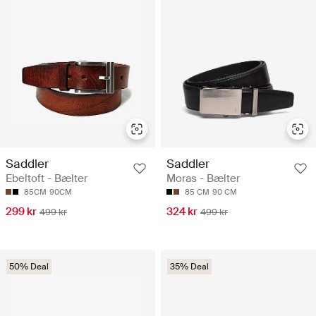
Saddler
Saddler
Ebeltoft - Bælter
Moras - Bælter
85CM
90CM
85 CM
90 CM
299 kr
324 kr
499 kr
499 kr
50% Deal
35% Deal