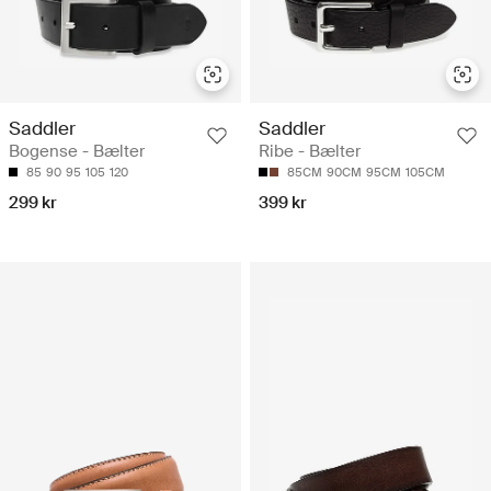
Saddler
Saddler
Bogense - Bælter
Ribe - Bælter
85
90
95
105
120
85CM
90CM
95CM
105CM
299 kr
399 kr