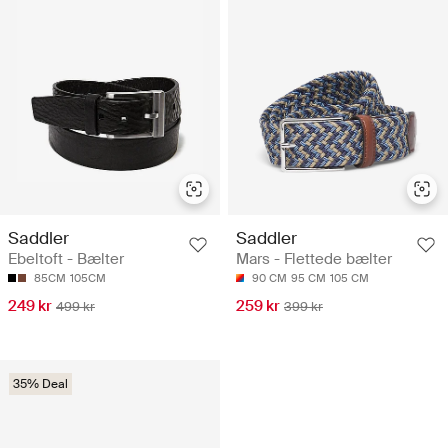
Saddler
Saddler
Ebeltoft - Bælter
Mars - Flettede bælter
85CM
105CM
90 CM
95 CM
105 CM
249 kr
259 kr
499 kr
399 kr
35% Deal