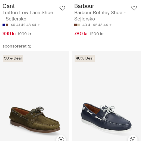
Gant
Barbour
Tratton Low Lace Shoe
Barbour Rothley Shoe -
- Sejlersko
Sejlersko
40
41
42
43
44
40
41
42
43
44
999 kr
780 kr
1999 kr
1200 kr
sponsoreret
50% Deal
40% Deal