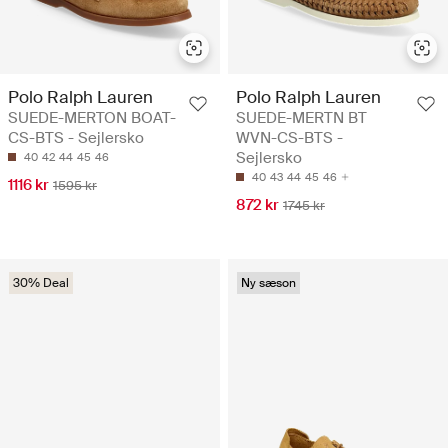
Polo Ralph Lauren
Polo Ralph Lauren
SUEDE-MERTON BOAT-
SUEDE-MERTN BT
CS-BTS - Sejlersko
WVN-CS-BTS -
Sejlersko
40
42
44
45
46
40
43
44
45
46
1116 kr
1595 kr
872 kr
1745 kr
30% Deal
Ny sæson