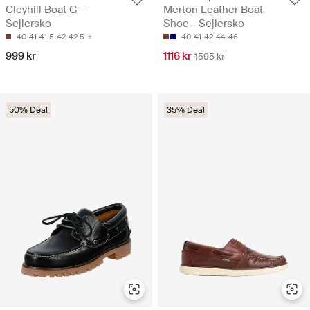
Cleyhill Boat G -
Merton Leather Boat
Sejlersko
Shoe - Sejlersko
40
41
41.5
42
42.5
40
41
42
44
46
999 kr
1116 kr
1595 kr
50% Deal
35% Deal