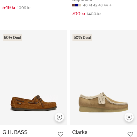
40
41
42
43
44
549 kr
1099 kr
700 kr
1400 kr
50% Deal
50% Deal
G.H. BASS
Clarks