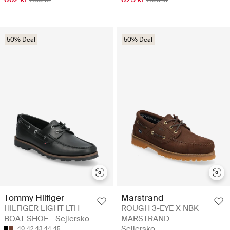
50% Deal
50% Deal
Tommy Hilfiger
Marstrand
HILFIGER LIGHT LTH
ROUGH 3-EYE X NBK
BOAT SHOE - Sejlersko
MARSTRAND -
Sejlersko
40
42
43
44
45