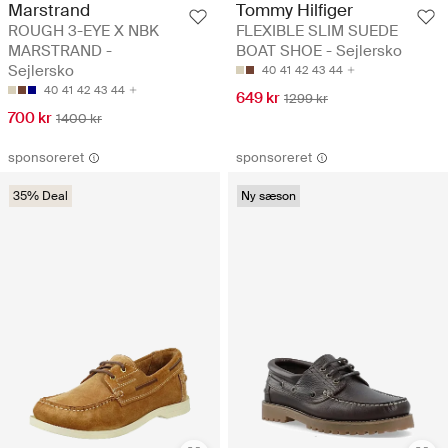
Marstrand
Tommy Hilfiger
ROUGH 3-EYE X NBK
FLEXIBLE SLIM SUEDE
MARSTRAND -
BOAT SHOE - Sejlersko
Sejlersko
40
41
42
43
44
40
41
42
43
44
649 kr
1299 kr
700 kr
1400 kr
sponsoreret
sponsoreret
35% Deal
Ny sæson