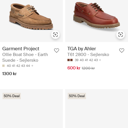
Garment Project
TGA by Ahler
Ollie Boat Shoe - Earth
T61 2800 - Sejlersko
Suede - Sejlersko
39
40
41
42
43
40
41
42
43
44
600 kr
1200 kr
1300 kr
50% Deal
50% Deal