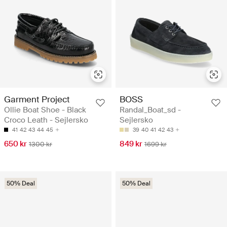
Garment Project
BOSS
Ollie Boat Shoe - Black
Randal_Boat_sd -
Croco Leath - Sejlersko
Sejlersko
41
42
43
44
45
39
40
41
42
43
650 kr
849 kr
1300 kr
1699 kr
50% Deal
50% Deal