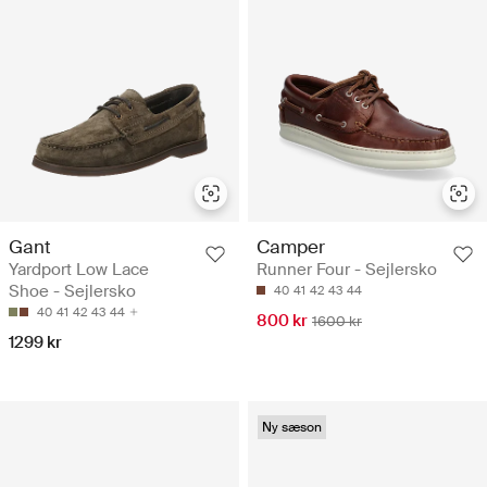
Gant
Camper
Yardport Low Lace
Runner Four - Sejlersko
Shoe - Sejlersko
40
41
42
43
44
40
41
42
43
44
800 kr
1600 kr
1299 kr
Ny sæson