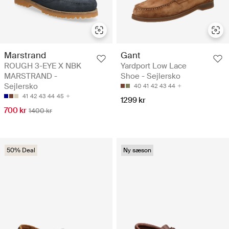
Marstrand
Gant
ROUGH 3-EYE X NBK
Yardport Low Lace
MARSTRAND -
Shoe - Sejlersko
Sejlersko
40
41
42
43
44
41
42
43
44
45
1299 kr
700 kr
1400 kr
50% Deal
Ny sæson