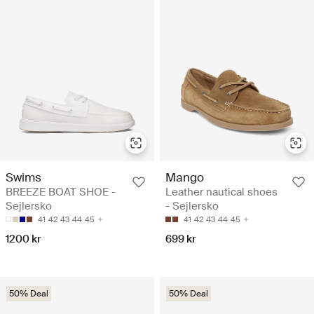
Swims
Mango
BREEZE BOAT SHOE -
Leather nautical shoes
Sejlersko
- Sejlersko
41
42
43
44
45
41
42
43
44
45
1200 kr
699 kr
50% Deal
50% Deal