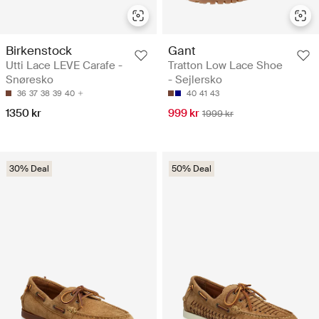
Birkenstock
Gant
Utti Lace LEVE Carafe -
Tratton Low Lace Shoe
Snøresko
- Sejlersko
36
37
38
39
40
40
41
43
1350 kr
999 kr
1999 kr
30% Deal
50% Deal