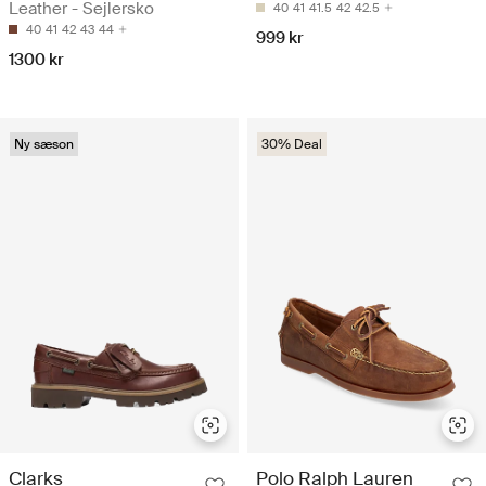
Leather - Sejlersko
40
41
41.5
42
42.5
40
41
42
43
44
999 kr
1300 kr
Ny sæson
30% Deal
Clarks
Polo Ralph Lauren