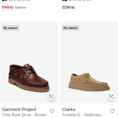
40
41
42
43
44
40
41
42
43
44
649 kr
1299 kr
1299 kr
Ny sæson
Ny sæson
Garment Project
Clarks
Ollie Boat Shoe - Brown
Torview G - Sejlersko