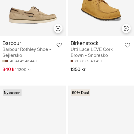
Barbour
Birkenstock
Barbour Rothley Shoe -
Utti Lace LEVE Cork
Sejlersko
Brown - Snøresko
40
41
42
43
44
36
38
39
40
41
840 kr
1350 kr
1200 kr
Ny sæson
50% Deal