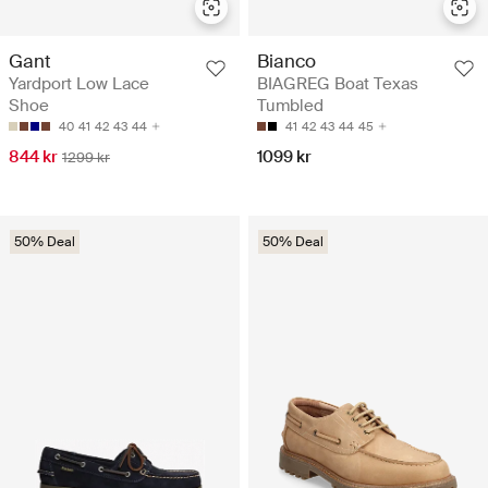
Gant
Bianco
Yardport Low Lace
BIAGREG Boat Texas
Shoe
Tumbled
40
41
42
43
44
41
42
43
44
45
844 kr
1099 kr
1299 kr
50% Deal
50% Deal