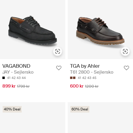
VAGABOND
TGA by Ahler
JAY - Sejlersko
T61 2800 - Sejlersko
41
42
43
44
41
42
43
45
899 kr
600 kr
1799 kr
1200 kr
40% Deal
60% Deal