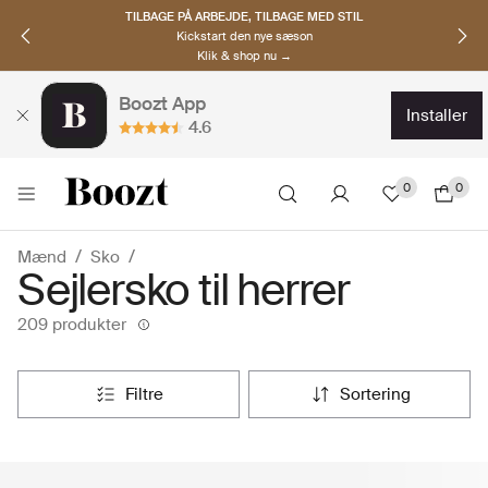
OPDAG NORDISKE BRANDS
Must-haves til den nye sæson
Klik & shop nu →
Boozt App
installer
4.6
0
0
Mænd
Sko
Sejlersko til herrer
209 produkter
filtre
sortering