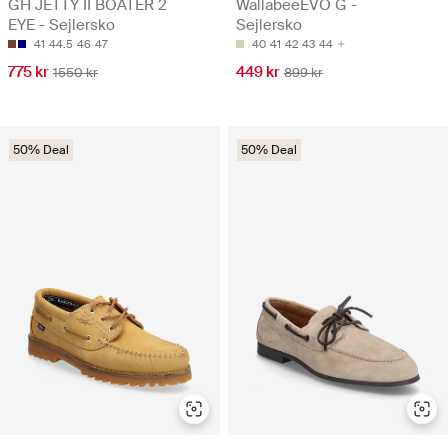
GH JETTY II BOATER 2
WallabeeEVO G -
EYE - Sejlersko
Sejlersko
41
44.5
46
47
40
41
42
43
44
775 kr
449 kr
1550 kr
899 kr
50% Deal
50% Deal