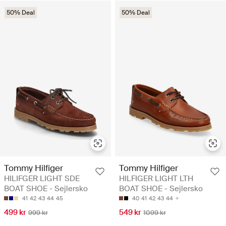
50% Deal
50% Deal
Tommy Hilfiger
Tommy Hilfiger
HILIFGER LIGHT SDE
HILFIGER LIGHT LTH
BOAT SHOE - Sejlersko
BOAT SHOE - Sejlersko
41
42
43
44
45
40
41
42
43
44
499 kr
549 kr
999 kr
1099 kr