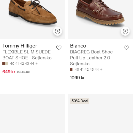
Tommy Hilfiger
Bianco
FLEXIBLE SLIM SUEDE
BIAGREG Boat Shoe
BOAT SHOE - Sejlersko
Pull Up Leather 2.0 -
Sejlersko
40
41
42
43
44
40
41
42
43
44
649 kr
1299 kr
1099 kr
50% Deal