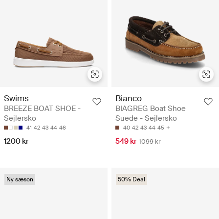
Swims
Bianco
BREEZE BOAT SHOE -
BIAGREG Boat Shoe
Sejlersko
Suede - Sejlersko
41
42
43
44
46
40
42
43
44
45
1200 kr
549 kr
1099 kr
Ny sæson
50% Deal