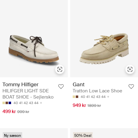
Tommy Hilfiger
Gant
HILIFGER LIGHT SDE
Tratton Low Lace Shoe
BOAT SHOE - Sejlersko
40
41
42
43
44
40
41
42
43
44
949 kr
1899 kr
499 kr
999 kr
Ny sæson
50% Deal