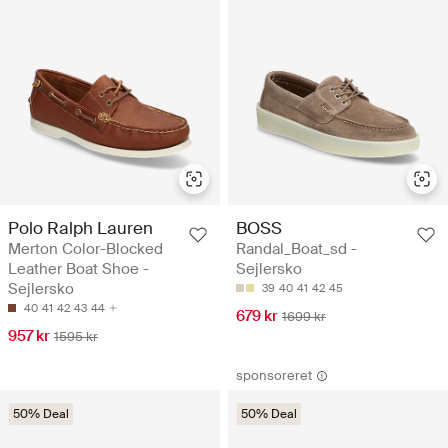
Polo Ralph Lauren
BOSS
Merton Color-Blocked
Randal_Boat_sd -
Leather Boat Shoe -
Sejlersko
Sejlersko
39
40
41
42
45
40
41
42
43
44
679 kr
1699 kr
957 kr
1595 kr
sponsoreret
50% Deal
50% Deal