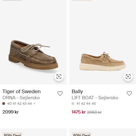
Tiger of Sweden
Bally
ORNA - Sejlersko
LIFT BOAT - Sejlersko
40
41
42
43
44
41
42
44
45
2099 kr
1475 kr
2950 kr
50% Deal
50% Deal