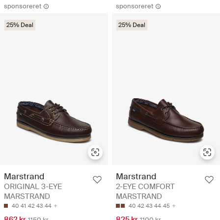
sponsoreret
sponsoreret
25% Deal
25% Deal
Marstrand
Marstrand
ORIGINAL 3-EYE
2-EYE COMFORT
MARSTRAND
MARSTRAND
40
41
42
43
44
40
42
43
44
45
862 kr
825 kr
1150 kr
1100 kr