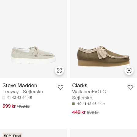
Steve Madden
Clarks
Leeway - Sejlersko
WallabeeEVO G -
Sejlersko
41
42
43
44
45
40
41
42
43
44
599 kr
1199 kr
449 kr
899 kr
50% Deal