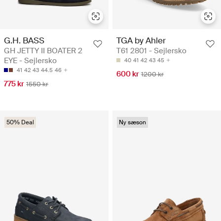
G.H. BASS
TGA by Ahler
GH JETTY II BOATER 2
T61 2801 - Sejlersko
EYE - Sejlersko
40
41
42
43
45
41
42
43
44.5
46
600 kr
1200 kr
775 kr
1550 kr
50% Deal
Ny sæson