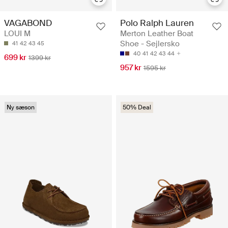
Polo Ralph Lauren
VAGABOND
Merton Leather Boat
LOUI M
Shoe - Sejlersko
41
42
43
45
40
41
42
43
44
699 kr
1399 kr
957 kr
1595 kr
Ny sæson
50% Deal