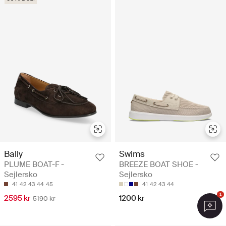
Bally
Swims
PLUME BOAT-F -
BREEZE BOAT SHOE -
Sejlersko
Sejlersko
41
42
43
44
45
41
42
43
44
1
2595 kr
1200 kr
5190 kr