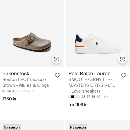
Birkenstock
Polo Ralph Lauren
Boston LEOI Tabacco
SMOOTH/GRNY LTH-
Brown - Mules & Clogs
MASTERS CRT-SK-LTL
- Lave sneakers
40
41
42
43
44
36
37
38
40
41
1350 kr
fra 1199 kr
Ny sæson
Ny sæson