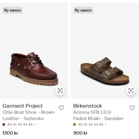
Ny sæson
Ny sæson
Garment Project
Birkenstock
Ollie Boat Shoe - Brown
Arizona SFB LEOI
Leather - Sejlersko
Faded Khaki - Sandaler
40
41
42
43
44
40
41
42
43
45
1300 kr
1100 kr