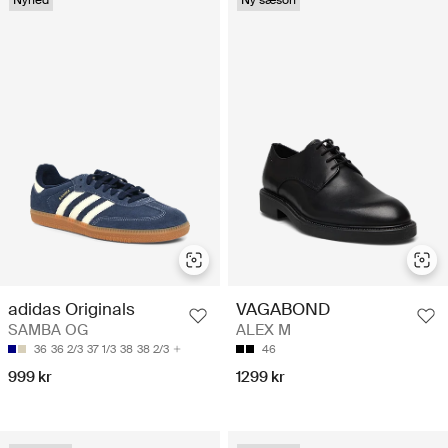
Nyhed
Ny sæson
adidas Originals
VAGABOND
SAMBA OG
ALEX M
36
36 2/3
37 1/3
38
38 2/3
46
999 kr
1299 kr