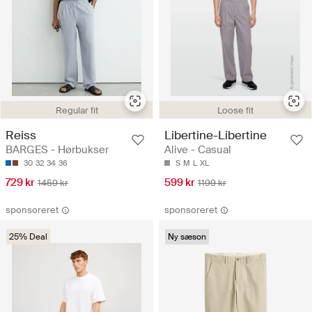
Regular fit
Loose fit
Reiss
Libertine-Libertine
BARGES - Hørbukser
Alive - Casual
30
32
34
36
S
M
L
XL
729 kr
599 kr
1459 kr
1199 kr
sponsoreret
sponsoreret
25% Deal
Ny sæson