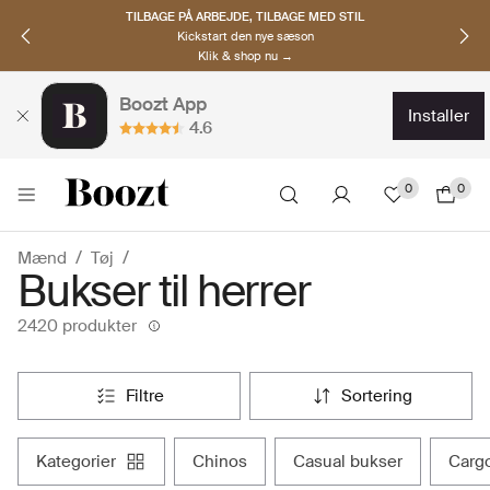
OPDAG NORDISKE BRANDS
Must-haves til den nye sæson
Klik & shop nu →
Boozt App
installer
4.6
0
0
Mænd
Tøj
Bukser til herrer
2420 produkter
filtre
sortering
kategorier
chinos
casual bukser
car