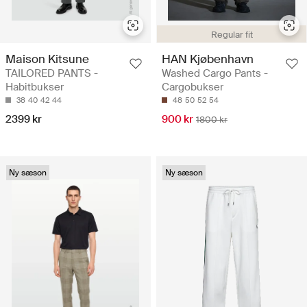
Regular fit
Maison Kitsune
HAN Kjøbenhavn
TAILORED PANTS -
Washed Cargo Pants -
Habitbukser
Cargobukser
38
40
42
44
48
50
52
54
2399 kr
900 kr
1800 kr
Ny sæson
Ny sæson