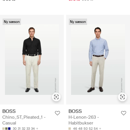
Ny sæson
Ny sæson
BOSS
BOSS
Chino_ST_Pleated_1 -
H-Lenon-263 -
Casual
Habitbukser
30
31
32
33
34
46
48
50
52
54