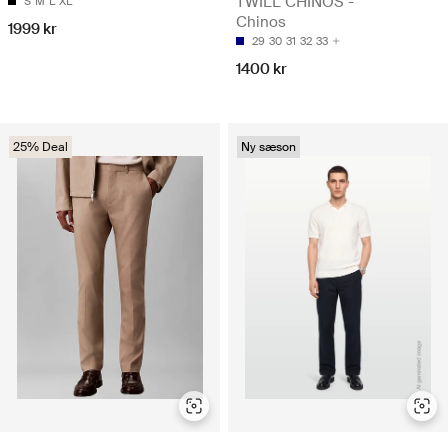
TWILL CHINOS -
S
M
L
XL
Chinos
1999 kr
29
30
31
32
33
1400 kr
25% Deal
Ny sæson