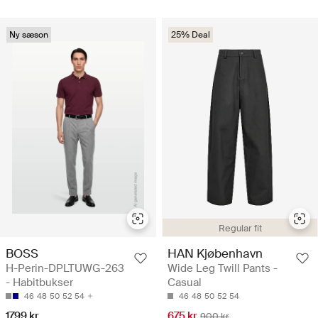
Ny sæson
25% Deal
Regular fit
BOSS
HAN Kjøbenhavn
H-Perin-DPLTUWG-263
Wide Leg Twill Pants -
- Habitbukser
Casual
46
48
50
52
54
46
48
50
52
54
1799 kr
675 kr
900 kr