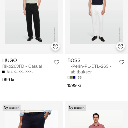
HUGO
BOSS
Riko263FD - Casual
H-Perin-PL-DTL-263 -
Habitbukser
M
L
XL
XXL
XXXL
58
999 kr
1599 kr
Ny sæson
Ny sæson