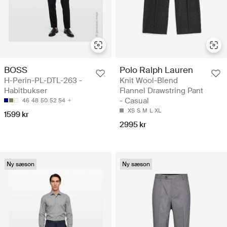
BOSS
Polo Ralph Lauren
H-Perin-PL-DTL-263 -
Knit Wool-Blend
Habitbukser
Flannel Drawstring Pant
- Casual
46
48
50
52
54
XS
S
M
L
XL
1599 kr
2995 kr
Ny sæson
Ny sæson