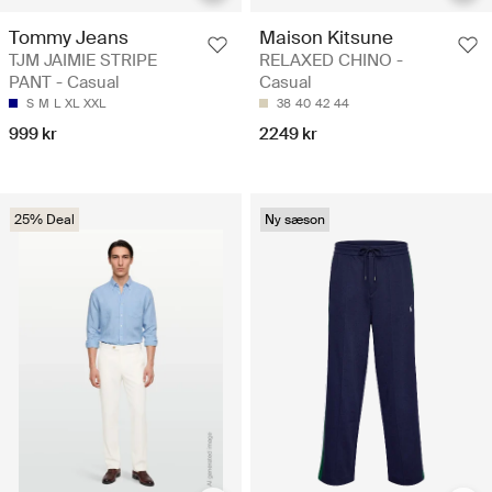
Tommy Jeans
Maison Kitsune
TJM JAIMIE STRIPE
RELAXED CHINO -
PANT - Casual
Casual
S
M
L
XL
XXL
38
40
42
44
999 kr
2249 kr
25% Deal
Ny sæson