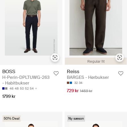
Regular fit
BOSS
Reiss
H-Perin-DPLTUWG-263
BARGES - Hørbukser
- Habitbukser
32
34
46
48
50
52
54
729 kr
1459 kr
1799 kr
50% Deal
Ny sæson