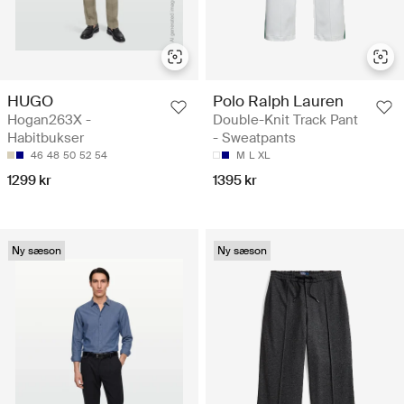
HUGO
Polo Ralph Lauren
Hogan263X -
Double-Knit Track Pant
Habitbukser
- Sweatpants
46
48
50
52
54
M
L
XL
1299 kr
1395 kr
Ny sæson
Ny sæson