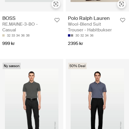
BOSS
Polo Ralph Lauren
RE.MAINE-3-BO -
Wool-Blend Suit
Casual
Trouser - Habitbukser
32
33
34
36
38
30
32
34
36
999 kr
2395 kr
Ny sæson
50% Deal