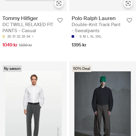
Tommy Hilfiger
Polo Ralph Lauren
DC TWILL RELAXED FIT
Double-Knit Track Pant
PANTS - Casual
- Sweatpants
30
31
32
33
34
S
M
L
XL
XXL
1049 kr
1395 kr
1399 kr
Ny sæson
50% Deal