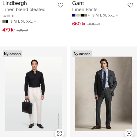
Lindbergh
Gant
Linen blend pleated
Linen Pants
pants
S
M
L
XL
XXL
S
M
L
XL
XXL
660 kr
1100 kr
479 kr
799 kr
Ny sæson
Ny sæson