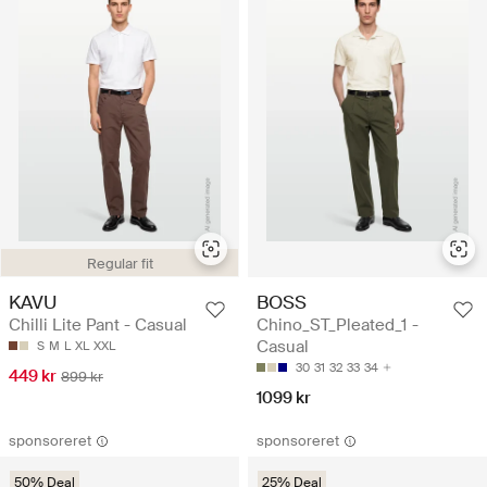
Regular fit
KAVU
BOSS
Chilli Lite Pant - Casual
Chino_ST_Pleated_1 -
Casual
S
M
L
XL
XXL
30
31
32
33
34
449 kr
899 kr
1099 kr
sponsoreret
sponsoreret
50% Deal
25% Deal