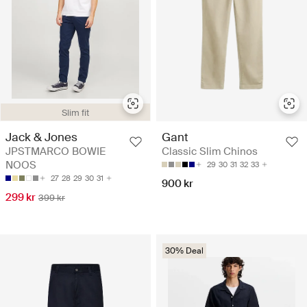
Slim fit
Jack & Jones
Gant
JPSTMARCO BOWIE
Classic Slim Chinos
NOOS
29
30
31
32
33
27
28
29
30
31
900 kr
299 kr
399 kr
30% Deal