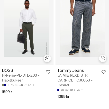
BOSS
Tommy Jeans
H-Perin-PL-DTL-263 -
JAIMIE RLXD STR
Habitbukser
CARP CBF CJ6053 -
Casual
46
48
50
52
54
28
29
30
31
32
1599 kr
1099 kr