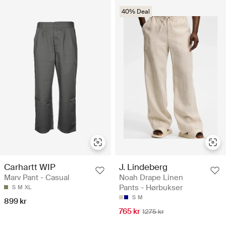
40% Deal
Carhartt WIP
J. Lindeberg
Marv Pant - Casual
Noah Drape Linen
Pants - Hørbukser
S
M
XL
S
M
899 kr
765 kr
1275 kr