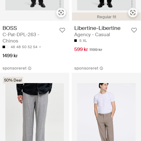
Regular fit
BOSS
Libertine-Libertine
C-Pat-DPL-263 -
Agency - Casual
Chinos
S
XL
46
48
50
52
54
599 kr
1199 kr
1499 kr
sponsoreret
sponsoreret
50% Deal