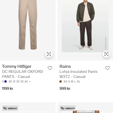
Tommy Hilfiger
Rains
DC REGULAR OXFORD
Lohja Insulated Pants
PANTS - Casual
W3T2 - Casual
30
31
32
33
34
XS
S
M
L
XL
1199 kr
999 kr
Ny sæson
Ny sæson