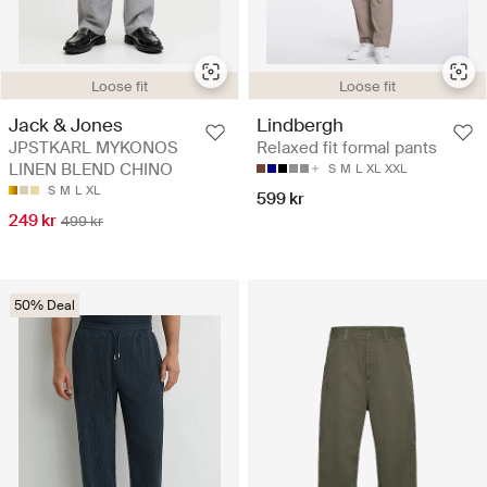
Loose fit
Loose fit
Jack & Jones
Lindbergh
JPSTKARL MYKONOS
Relaxed fit formal pants
LINEN BLEND CHINO
S
M
L
XL
XXL
S
M
L
XL
599 kr
249 kr
499 kr
50% Deal