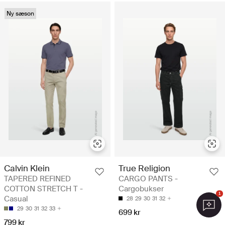
Ny sæson
Calvin Klein
True Religion
TAPERED REFINED
CARGO PANTS -
COTTON STRETCH T -
Cargobukser
1
Casual
28
29
30
31
32
29
30
31
32
33
699 kr
799 kr