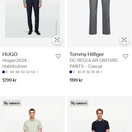
HUGO
Tommy Hilfiger
Hogan263X -
DC REGULAR OXFORD
Habitbukser
PANTS - Casual
46
48
50
52
54
30
31
32
33
34
1299 kr
1199 kr
Ny sæson
Ny sæson