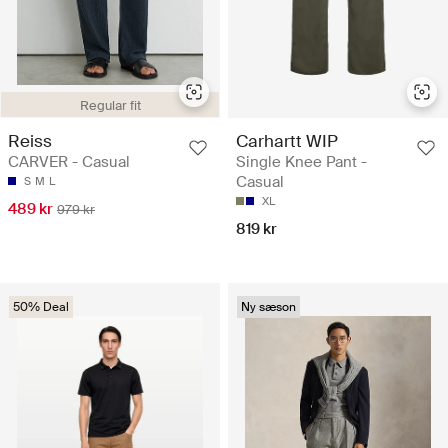
Regular fit
Reiss
Carhartt WIP
CARVER - Casual
Single Knee Pant -
Casual
S
M
L
XL
489 kr
979 kr
819 kr
50% Deal
Ny sæson