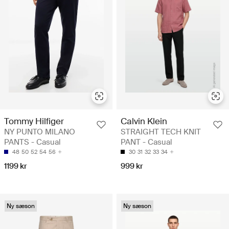
Tommy Hilfiger
Calvin Klein
NY PUNTO MILANO
STRAIGHT TECH KNIT
PANTS - Casual
PANT - Casual
48
50
52
54
56
30
31
32
33
34
1199 kr
999 kr
Ny sæson
Ny sæson