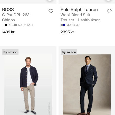
BOSS
Polo Ralph Lauren
C-Pat-DPL-263 -
Wool-Blend Suit
Chinos
Trouser - Habitbukser
46
48
50
52
54
30
34
36
1499 kr
2395 kr
Ny sæson
Ny sæson