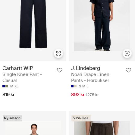
Carhartt WIP
J. Lindeberg
Single Knee Pant -
Noah Drape Linen
Casual
Pants - Hørbukser
M
XL
S
M
L
819 kr
892 kr
1275 kr
Ny sæson
50% Deal