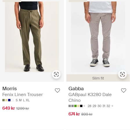
Slim fit
Morris
Gabba
Fenix Linen Trouser
GABpaul K3280 Dale
Chino
S
M
L
XL
28
29
30
31
32
649 kr
1299 kr
674 kr
899 kr