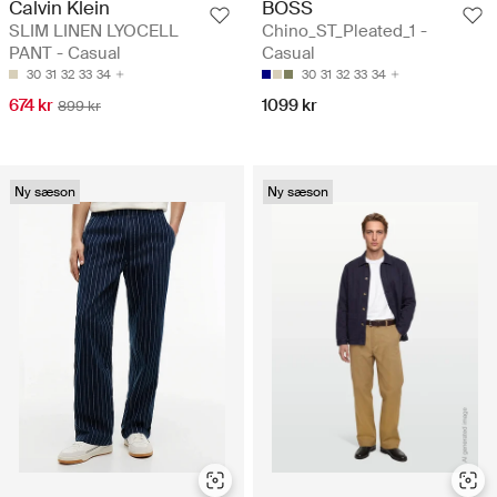
Calvin Klein
BOSS
SLIM LINEN LYOCELL
Chino_ST_Pleated_1 -
PANT - Casual
Casual
30
31
32
33
34
30
31
32
33
34
674 kr
1099 kr
899 kr
Ny sæson
Ny sæson