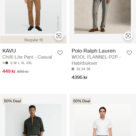
Regular fit
KAVU
Polo Ralph Lauren
Chilli Lite Pant - Casual
WOOL FLANNEL-P2P -
Habitbukser
S
M
L
XL
XXL
32
34
36
449 kr
899 kr
4395 kr
50% Deal
50% Deal