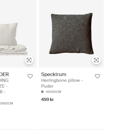
EDER
Specktrum
DING
Herringbone pillow -
ZE -
Puder
R -
45X45CM
499 kr
50X60CM