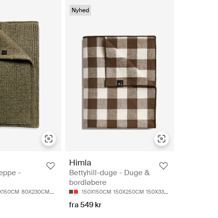
Nyhed
Himla
æppe -
Bettyhill-duge - Duge &
bordløbere
X150CM
80X230CM
140X200CM
150X150CM
170X230CM
150X250CM
150X330CM
fra 549 kr