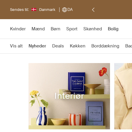
Sendes til:
Danmark
DA
Kvinder
Mænd
Børn
Sport
Skønhed
Bolig
Vis alt
Nyheder
Deals
Køkken
Borddækning
Ba
Interiør