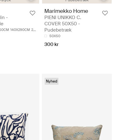
Marimekko Home
in -
PIENI UNIKKO C.
de
COVER 50X50 -
Pudebetræk
250CM
140X290CM
280X250CM
280X290CM
50X50
300 kr
Nyhed