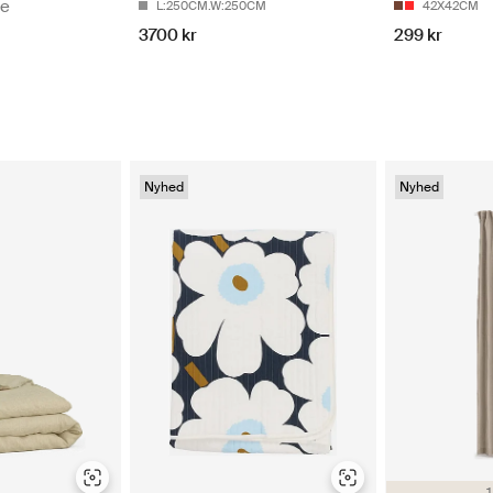
de
L:250CM.W:250CM
42X42CM
3700 kr
299 kr
Nyhed
Nyhed
1