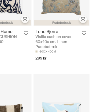
ebetræk
Pudebetræk
 Home
Lene Bjerre
 CUSHION
Visilia cushion cover
0 -
60x40x cm. Linen -
Pudebetræk
60X X 40CM
299 kr