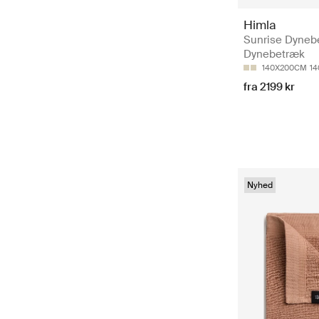
Himla
Sunrise Dyneb
Dynebetræk
140X200CM
1
fra 2199 kr
Nyhed