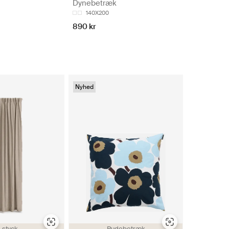
Dynebetræk
140X200
890 kr
Nyhed
-styck
Pudebetræk