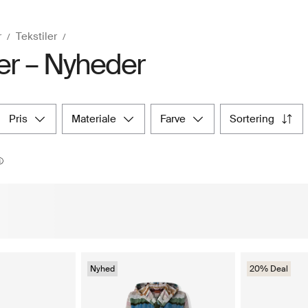
r
Tekstiler
ler – Nyheder
pris
materiale
farve
sortering
Nyhed
20% Deal