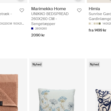
Marimekko Home
Himla
etræk -
UNIKKO BEDSPREAD
Sunrise Gard
260X260 CM -
Gardinlæng
Sengetæpper
40X220CM
150X210CM
220X220CM
140X
260X260
fra 1499 kr
2090 kr
Nyhed
Nyhed