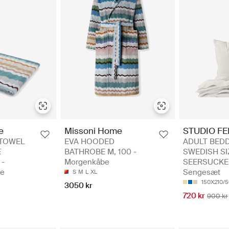
e
Missoni Home
STUDIO F
 TOWEL
EVA HOODED
ADULT BED
E
BATHROBE M, 100 -
SWEDISH SI
 -
Morgenkåbe
SEERSUCKE
de
Sengesæt
S
M
L
XL
150X210/
3050 kr
720 kr
900 kr