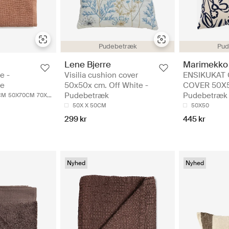
Pudebetræk
Pud
Lene Bjerre
Marimekko
e -
Visilia cushion cover
ENSIKUKAT
de
50x50x cm. Off White -
COVER 50X5
Pudebetræk
Pudebetræk
CM
50X70CM
70X140CM
100X150CM
50X X 50CM
50X50
299 kr
445 kr
Nyhed
Nyhed