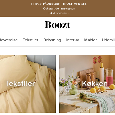
TILBAGE PÅ ARBEJDE, TILBAGE MED STIL
Kickstart den nye sæson
Klik & shop nu →
deværelse
Tekstiler
Belysning
Interiør
Møbler
Udemil
Tekstiler
Køkken