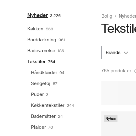
Nyheder
3 226
Bolig
Nyhede
Teksti
Køkken
568
Borddækning
961
Badeværelse
186
brands
Tekstiler
764
765 produkter
Håndklæder
94
Sengetøj
87
Puder
3
Køkkentekstiler
244
Bademåtter
24
Nyhed
Plaider
70