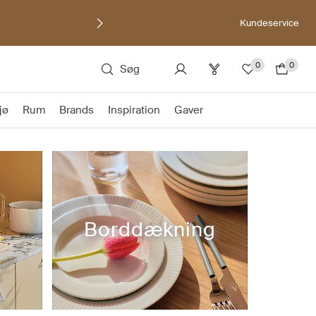
Kundeservice
0
0
Søg
jø
Rum
Brands
Inspiration
Gaver
Borddækning