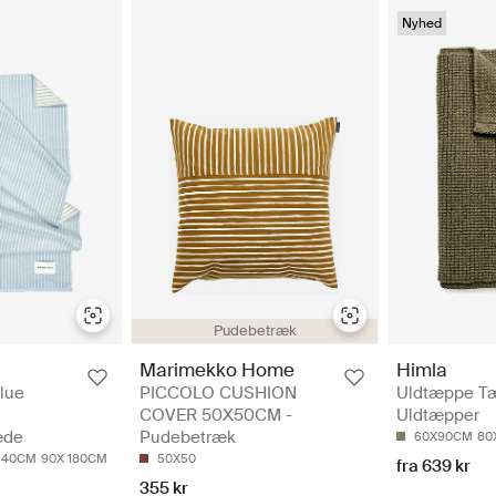
Nyhed
Pudebetræk
Marimekko Home
Himla
Blue
PICCOLO CUSHION
Uldtæppe T
COVER 50X50CM -
Uldtæpper
æde
Pudebetræk
60X90CM
80
 140CM
90X 180CM
50X50
fra 639 kr
355 kr