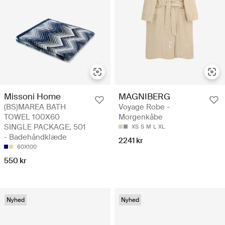
Missoni Home
MAGNIBERG
(BS)MAREA BATH
Voyage Robe -
TOWEL 100X60
Morgenkåbe
SINGLE PACKAGE, 501
XS
S
M
L
XL
- Badehåndklæde
2241 kr
60X100
550 kr
Nyhed
Nyhed