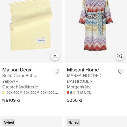
Maison Deux
Missoni Home
Solid Color Butter
MAREA HOODED
Yellow -
BATHROBE -
Gæstehåndklæde
Morgenkåbe
30X 50CM
50X 80CM
50X 100CM
70X 140CM
S
M
L
XL
fra 109 kr
3050 kr
Nyhed
Nyhed