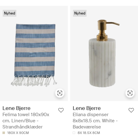
Nyhed
Nyhed
Lene Bjerre
Lene Bjerre
Felima towel 180x90x
Eliana dispenser
cm. Linen/Blue -
8x8x18.5 cm. White -
Strandhåndklæder
Badeværelse
180X X 90CM
8X 18.5X 8CM