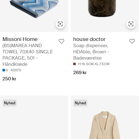
Missoni Home
house doctor
(BS)MAREA HAND
Soap dispenser,
TOWEL 70X40 SINGLE
HDAble, Brown -
PACKAGE, 501 -
Badeværelse
Håndklæde
H:16.5CM.XL:7.5CM
40X70
269 kr
250 kr
Nyhed
Nyhed