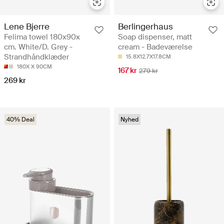
Lene Bjerre
Berlingerhaus
Felima towel 180x90x
Soap dispenser, matt
cm. White/D. Grey -
cream - Badeværelse
Strandhåndklæder
15.8X12.7X17.8CM
180X X 90CM
167 kr
279 kr
269 kr
40% Deal
Nyhed