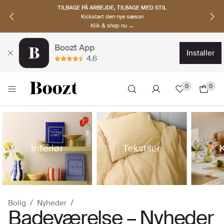
OPDAG NORDISKE BRANDS
Must-haves til den nye sæson
Klik & shop nu →
Boozt App
installer
4.6
0
0
Interiør
Tekstiler
Bolig
Nyheder
Badeværelse – Nyheder