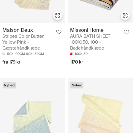
Maison Deux
Missoni Home
Stripes Color Butter
AURA BATH SHEET
Yellow Pink -
100X150, 100 -
Gæstehåndklæde
Badehåndklæde
50X 100CM
90X 180CM
100X150
fra 179 kr
1170 kr
Nyhed
Nyhed