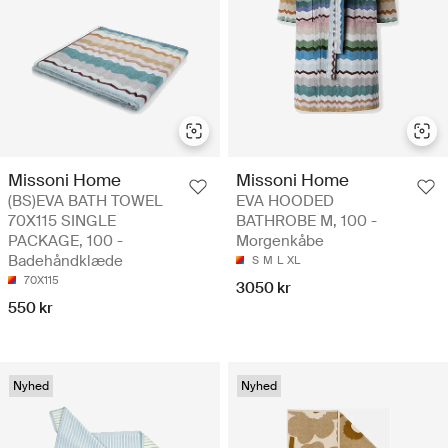
Missoni Home
Missoni Home
(BS)EVA BATH TOWEL
EVA HOODED
70X115 SINGLE
BATHROBE M, 100 -
PACKAGE, 100 -
Morgenkåbe
Badehåndklæde
S
M
L
XL
70X115
3050 kr
550 kr
Nyhed
Nyhed