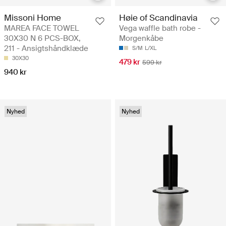
Missoni Home
Høie of Scandinavia
MAREA FACE TOWEL
Vega waffle bath robe -
30X30 N 6 PCS-BOX,
Morgenkåbe
211 - Ansigtshåndklæde
S/M
L/XL
30X30
479 kr
599 kr
940 kr
Nyhed
Nyhed