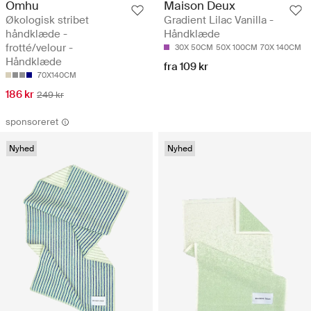
Omhu
Maison Deux
Økologisk stribet
Gradient Lilac Vanilla -
håndklæde -
Håndklæde
frotté/velour -
30X 50CM
50X 100CM
70X 140CM
Håndklæde
fra 109 kr
70X140CM
186 kr
249 kr
sponsoreret
Nyhed
Nyhed