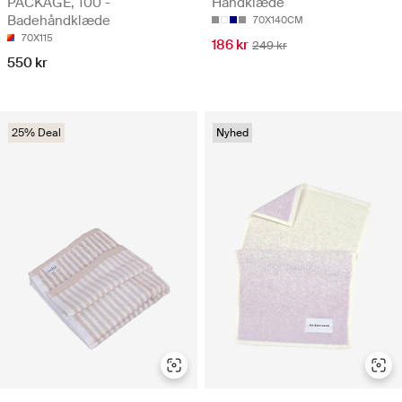
PACKAGE, 100 -
Håndklæde
Badehåndklæde
70X140CM
70X115
186 kr
249 kr
550 kr
25% Deal
Nyhed