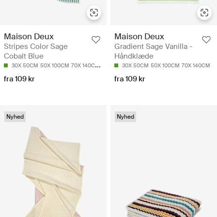
Maison Deux
Maison Deux
Gradient Sage Vanilla -
Stripes Color Sage
Håndklæde
Cobalt Blue
30X 50CM
50X 100CM
70X 140CM
30X 50CM
50X 100CM
70X 140CM
90X 180CM
fra 109 kr
fra 109 kr
Nyhed
Nyhed