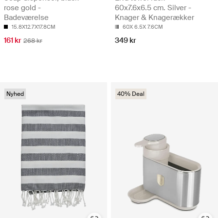
rose gold -
60x7.6x6.5 cm. Silver -
Badeværelse
Knager & Knagerækker
15.8X12.7X17.8CM
60X 6.5X 7.6CM
161 kr
349 kr
268 kr
Nyhed
40% Deal