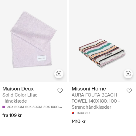
Maison Deux
Missoni Home
Solid Color Lilac -
AURA FOUTA BEACH
Håndklæde
TOWEL 140X180, 100 -
Strandhåndklæder
30X 50CM
50X 80CM
50X 100CM
70X 140CM
140X180
fra 109 kr
1410 kr