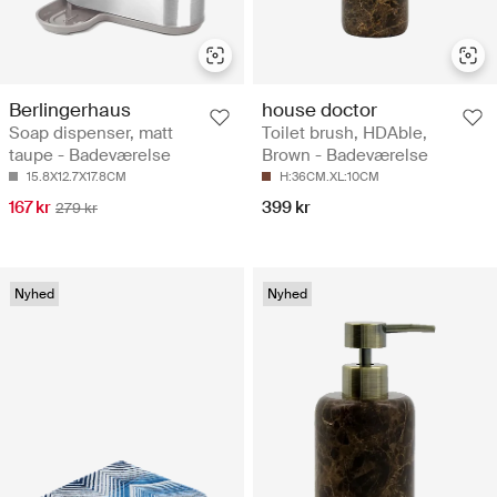
Berlingerhaus
house doctor
Soap dispenser, matt
Toilet brush, HDAble,
taupe - Badeværelse
Brown - Badeværelse
15.8X12.7X17.8CM
H:36CM.XL:10CM
167 kr
399 kr
279 kr
Nyhed
Nyhed