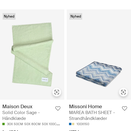
Nyhed
Nyhed
Maison Deux
Missoni Home
Solid Color Sage -
MAREA BATH SHEET -
Håndklæde
Strandhåndklæder
30X 50CM
50X 80CM
50X 100CM
70X 140CM
100X150