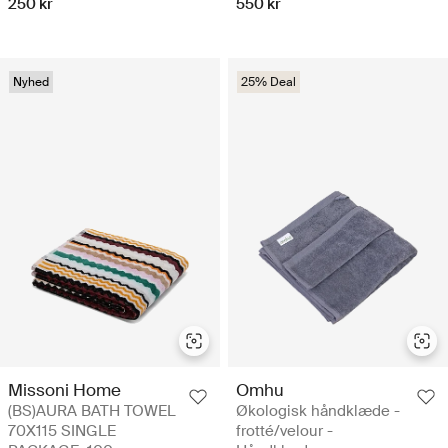
250 kr
550 kr
Nyhed
25% Deal
Missoni Home
Omhu
(BS)AURA BATH TOWEL
Økologisk håndklæde -
70X115 SINGLE
frotté/velour -