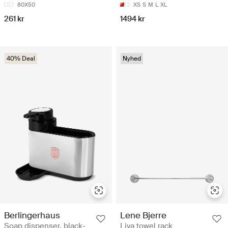
80X50
XS
S
M
L
XL
261 kr
1494 kr
40% Deal
Nyhed
Berlingerhaus
Lene Bjerre
Soap dispenser, black-
Liva towel rack