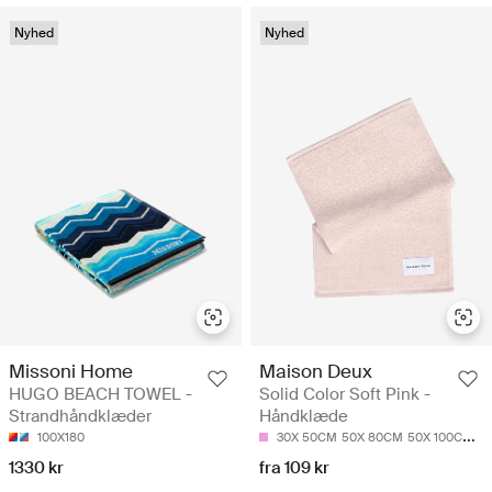
Nyhed
Nyhed
Missoni Home
Maison Deux
HUGO BEACH TOWEL -
Solid Color Soft Pink -
Strandhåndklæder
Håndklæde
100X180
30X 50CM
50X 80CM
50X 100CM
7
1330 kr
fra 109 kr