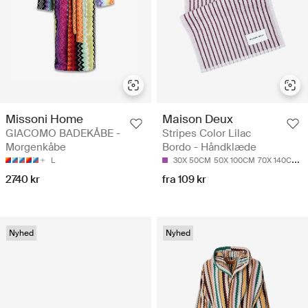
Missoni Home
Maison Deux
GIACOMO BADEKÅBE -
Stripes Color Lilac
Morgenkåbe
Bordo - Håndklæde
L
30X 50CM
50X 100CM
70X 140CM
9
2740 kr
fra 109 kr
Nyhed
Nyhed