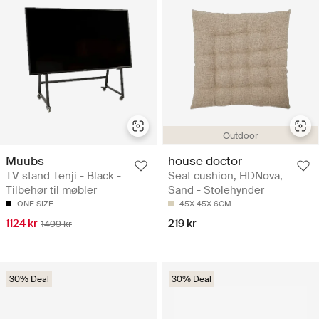
Outdoor
Muubs
house doctor
TV stand Tenji - Black -
Seat cushion, HDNova,
Tilbehør til møbler
Sand - Stolehynder
ONE SIZE
45X 45X 6CM
1124 kr
219 kr
1499 kr
30% Deal
30% Deal