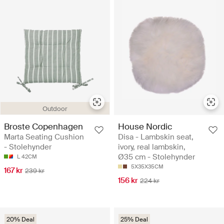
Outdoor
Broste Copenhagen
House Nordic
Marta Seating Cushion
Disa - Lambskin seat,
- Stolehynder
ivory, real lambskin,
Ø35 cm - Stolehynder
L 42CM
5X35X35CM
167 kr
239 kr
156 kr
224 kr
20% Deal
25% Deal