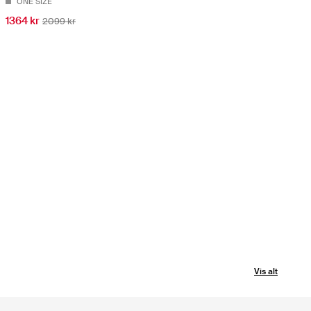
ONE SIZE
1364 kr
2099 kr
Vis alt