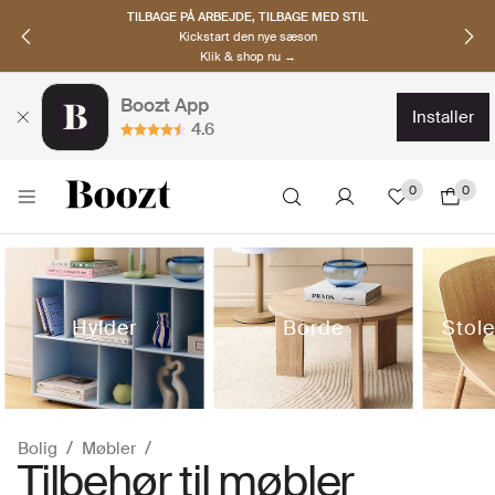
TILBAGE PÅ ARBEJDE, TILBAGE MED STIL
Kickstart den nye sæson
Klik & shop nu →
Boozt App
installer
4.6
0
0
Hylder
Borde
Stol
Bolig
Møbler
Tilbehør til møbler