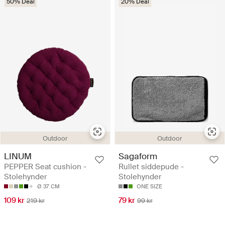
50% Deal
20% Deal
Outdoor
Outdoor
LINUM
Sagaform
PEPPER Seat cushion -
Rullet siddepude -
Stolehynder
Stolehynder
Ø 37 CM
ONE SIZE
109 kr
79 kr
219 kr
99 kr