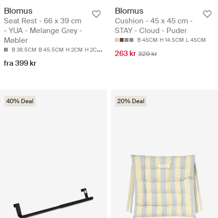
Blomus
Blomus
Seat Rest - 66 x 39 cm
Cushion - 45 x 45 cm -
- YUA - Melange Grey -
STAY - Cloud - Puder
Møbler
B 45CM
H 14.5CM
L 45CM
B 38.5CM
B 45.5CM
H 2CM
H 2CM
L 66CM
263 kr
329 kr
fra 399 kr
40% Deal
20% Deal