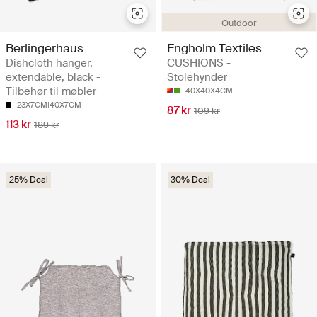
Outdoor
Berlingerhaus
Engholm Textiles
Dishcloth hanger,
CUSHIONS -
extendable, black -
Stolehynder
Tilbehør til møbler
40X40X4CM
23X7CM|40X7CM
87 kr
109 kr
113 kr
189 kr
25% Deal
30% Deal