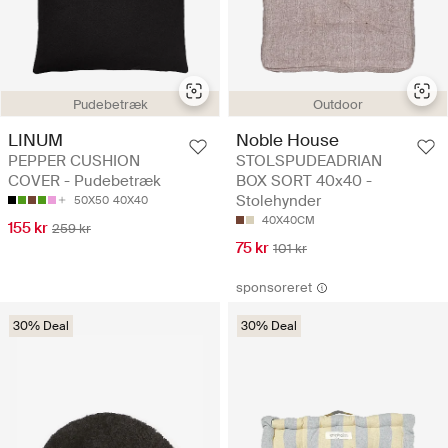
Pudebetræk
Outdoor
LINUM
Noble House
PEPPER CUSHION
STOLSPUDEADRIAN
COVER - Pudebetræk
BOX SORT 40x40 -
Stolehynder
50X50
40X40
40X40CM
155 kr
259 kr
75 kr
101 kr
sponsoreret
30% Deal
30% Deal