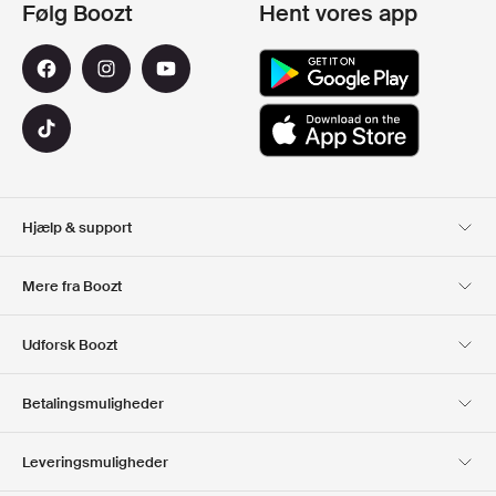
Følg Boozt
Hent vores app
Hjælp & support
Kundeservice
Levering
Mere fra Boozt
Retur
Betaling
Om Os
Officiel rabatkode
Udforsk Boozt
Gavekort
Vores apps
Karriere
Firmainformation
Club Boozt
Betalingsmuligheder
Investorrelationer
Ansvar
Presse & udmærkelser
Boozt Outlet
Leveringsmuligheder