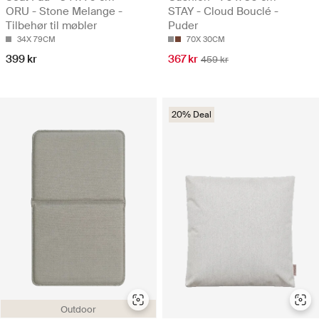
ORU - Stone Melange -
STAY - Cloud Bouclé -
Tilbehør til møbler
Puder
34X 79CM
70X 30CM
399 kr
367 kr
459 kr
20% Deal
Outdoor