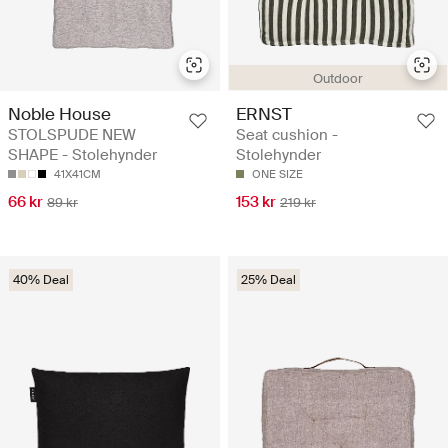
Outdoor
Noble House
ERNST
STOLSPUDE NEW
Seat cushion -
SHAPE - Stolehynder
Stolehynder
41X41CM
ONE SIZE
66 kr
153 kr
89 kr
219 kr
40% Deal
25% Deal