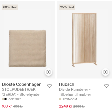
60% Deal
25% Deal
Broste Copenhagen
Hübsch
STOLPUDEBTRÆK
Divide Rumdeler -
'GERDA' - Stolehynder
Tilbehør til møbler
ONE SIZE
70X140CM
163 kr
2249 kr
409 kr
2999 kr