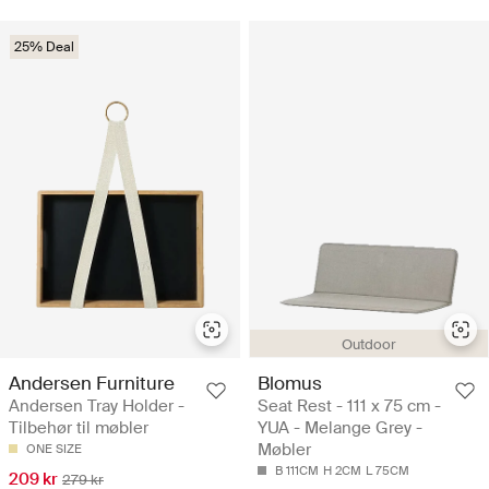
25% Deal
Outdoor
Andersen Furniture
Blomus
Andersen Tray Holder -
Seat Rest - 111 x 75 cm -
Tilbehør til møbler
YUA - Melange Grey -
Møbler
ONE SIZE
B 111CM
H 2CM
L 75CM
209 kr
279 kr