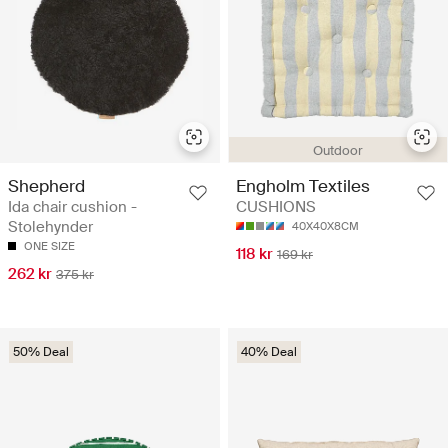
Outdoor
Shepherd
Engholm Textiles
Ida chair cushion -
CUSHIONS
Stolehynder
40X40X8CM
ONE SIZE
118 kr
169 kr
262 kr
375 kr
50% Deal
40% Deal