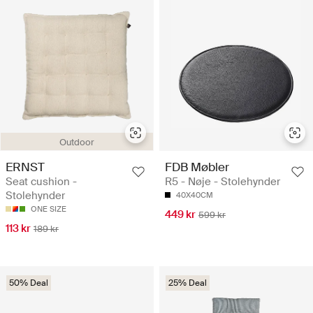
Outdoor
ERNST
FDB Møbler
Seat cushion -
R5 - Nøje - Stolehynder
Stolehynder
40X40CM
ONE SIZE
449 kr
599 kr
113 kr
189 kr
50% Deal
25% Deal