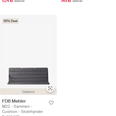
524 kr
749 kr
699 kr
999 kr
35% Deal
Outdoor
FDB Møbler
M22 - Sammen -
Cushion - Stolehynder