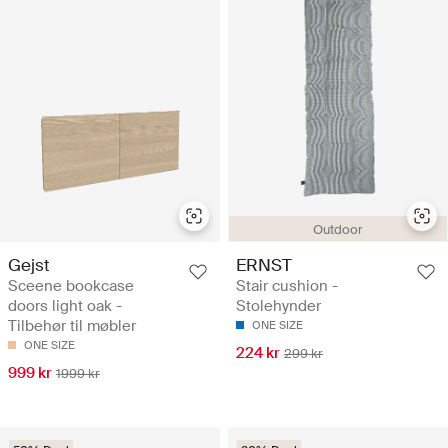
Outdoor
Gejst
ERNST
Sceene bookcase
Stair cushion -
doors light oak -
Stolehynder
Tilbehør til møbler
ONE SIZE
ONE SIZE
224 kr
299 kr
999 kr
1999 kr