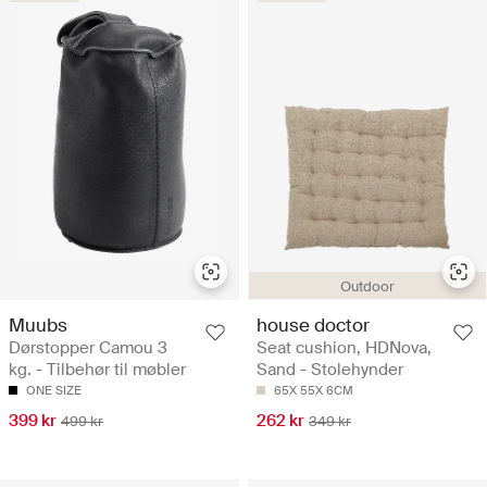
Outdoor
Muubs
house doctor
Dørstopper Camou 3
Seat cushion, HDNova,
kg. - Tilbehør til møbler
Sand - Stolehynder
ONE SIZE
65X 55X 6CM
399 kr
262 kr
499 kr
349 kr