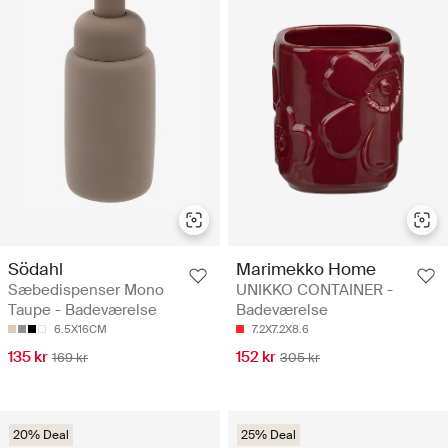
Södahl
Marimekko Home
Sæbedispenser Mono
UNIKKO CONTAINER -
Taupe - Badeværelse
Badeværelse
6.5X16CM
7.2X7.2X8.6
135 kr
152 kr
169 kr
305 kr
20% Deal
25% Deal