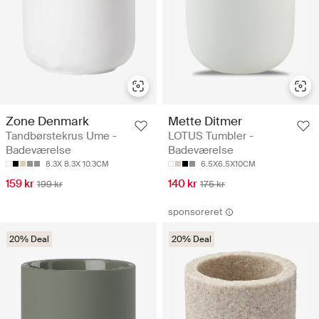
Zone Denmark
Mette Ditmer
Tandbørstekrus Ume -
LOTUS Tumbler -
Badeværelse
Badeværelse
8.3X 8.3X 10.3CM
6.5X6.5X10CM
159 kr
140 kr
199 kr
175 kr
sponsoreret
20% Deal
20% Deal