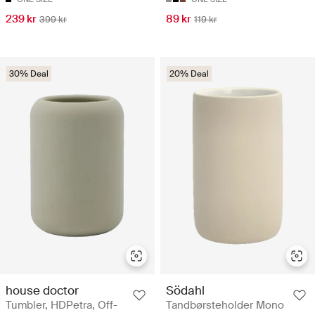
239 kr
89 kr
399 kr
119 kr
30% Deal
20% Deal
house doctor
Södahl
Tumbler, HDPetra, Off-
Tandbørsteholder Mono