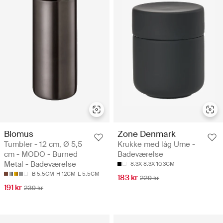
Blomus
Zone Denmark
Tumbler - 12 cm, Ø 5,5
Krukke med låg Ume -
cm - MODO - Burned
Badeværelse
Metal - Badeværelse
8.3X 8.3X 10.3CM
B 5.5CM
H 12CM
L 5.5CM
183 kr
229 kr
191 kr
239 kr