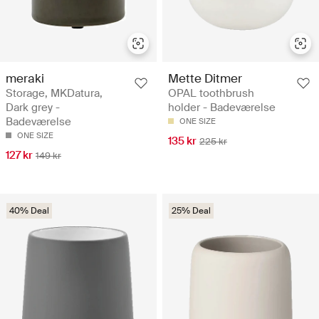
meraki
Mette Ditmer
Storage, MKDatura,
OPAL toothbrush
Dark grey -
holder - Badeværelse
Badeværelse
ONE SIZE
ONE SIZE
135 kr
225 kr
127 kr
149 kr
40% Deal
25% Deal