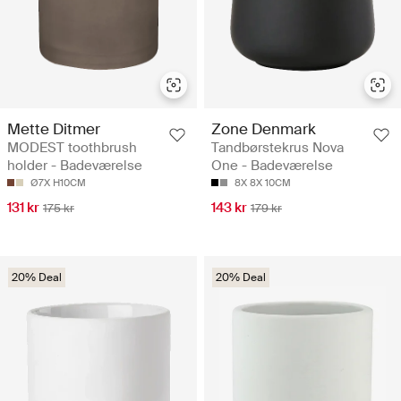
Mette Ditmer
Zone Denmark
MODEST toothbrush
Tandbørstekrus Nova
holder - Badeværelse
One - Badeværelse
Ø7X H10CM
8X 8X 10CM
131 kr
143 kr
175 kr
179 kr
20% Deal
20% Deal