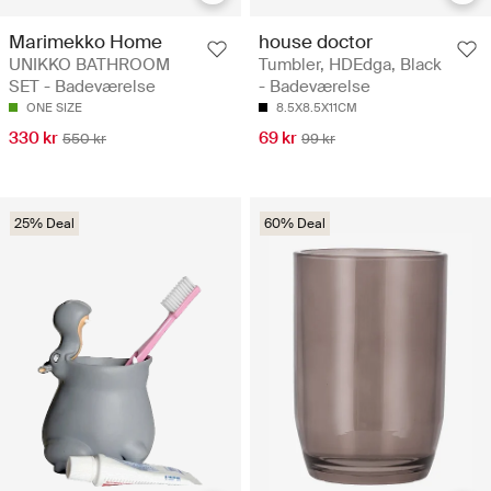
Marimekko Home
house doctor
UNIKKO BATHROOM
Tumbler, HDEdga, Black
SET - Badeværelse
- Badeværelse
ONE SIZE
8.5X8.5X11CM
330 kr
69 kr
550 kr
99 kr
25% Deal
60% Deal