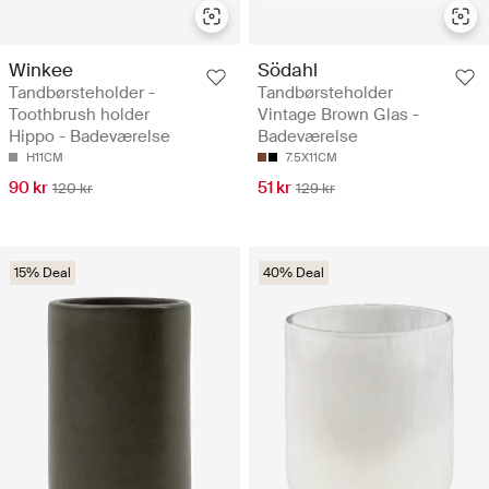
Winkee
Södahl
Tandbørsteholder -
Tandbørsteholder
Toothbrush holder
Vintage Brown Glas -
Hippo - Badeværelse
Badeværelse
H11CM
7.5X11CM
90 kr
51 kr
120 kr
129 kr
15% Deal
40% Deal