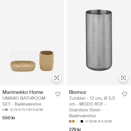
Marimekko Home
Blomus
UNIKKO BATHROOM
Tumbler - 12 cm, Ø 5,5
SET - Badeværelse
cm - MODO ROF -
Stainless Steel -
12.7X 9.7X 7.2X 8.6CM
Badeværelse
550 kr
H 12CM
Ø 5.5CM
279 kr