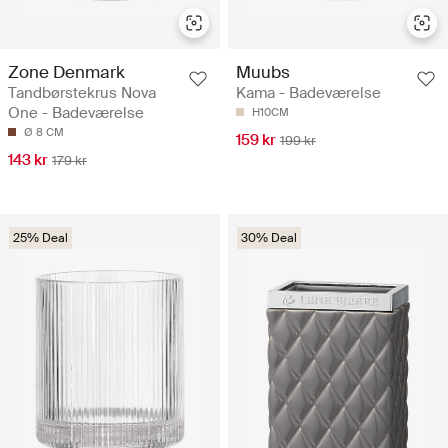
Zone Denmark
Muubs
Tandbørstekrus Nova
Kama - Badeværelse
One - Badeværelse
H10CM
Ø 8 CM
159 kr
199 kr
143 kr
179 kr
25% Deal
30% Deal