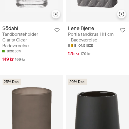
Södahl
Lene Bjerre
Tandbørsteholder
Portia tandkrus H11 cm.
Clarity Clear -
- Badeværelse
Badeværelse
ONE SIZE
8X10.3CM
125 kr
179 kr
149 kr
199 kr
25% Deal
20% Deal