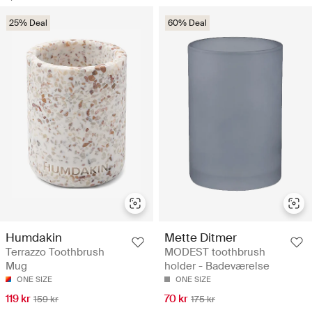
25% Deal
60% Deal
Mette Ditmer
Humdakin
MODEST toothbrush
Terrazzo Toothbrush
holder - Badeværelse
Mug
ONE SIZE
ONE SIZE
70 kr
119 kr
175 kr
159 kr