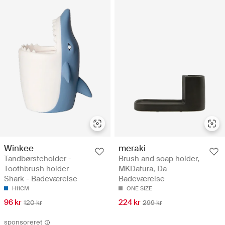
Winkee
meraki
Tandbørsteholder -
Brush and soap holder,
Toothbrush holder
MKDatura, Da -
Shark - Badeværelse
Badeværelse
H11CM
ONE SIZE
96 kr
224 kr
120 kr
299 kr
sponsoreret