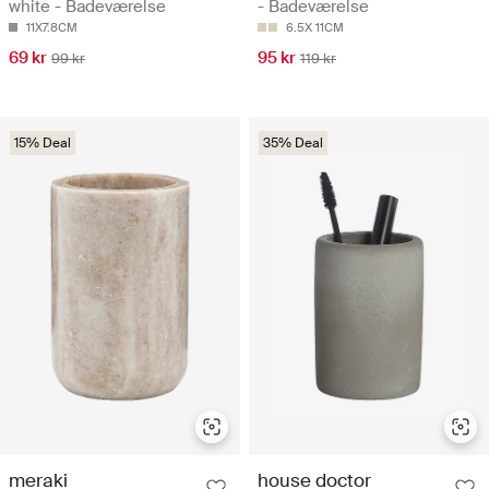
white - Badeværelse
- Badeværelse
11X7.8CM
6.5X 11CM
69 kr
95 kr
99 kr
119 kr
15% Deal
35% Deal
meraki
house doctor