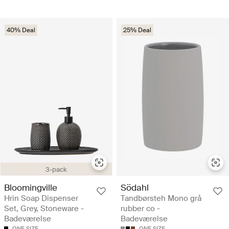
40% Deal
25% Deal
3-pack
Bloomingville
Södahl
Hrin Soap Dispenser
Tandbørsteh Mono grå
Set, Grey, Stoneware -
rubber co -
Badeværelse
Badeværelse
ONE SIZE
ONE SIZE