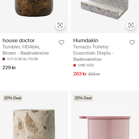
house doctor
Humdakin
Tumbler, HDAble,
Terrazzo Toiletry
Brown - Badeværelse
Essentials Displa -
Badeværelse
H:11.5CM.XL:7.5CM
ONE SIZE
229 kr
263 kr
329 kr
20% Deal
25% Deal