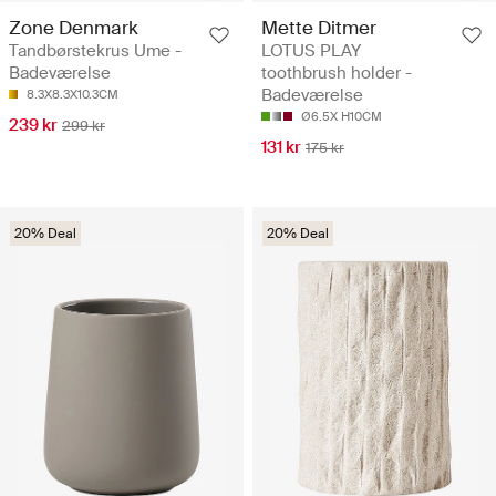
Zone Denmark
Mette Ditmer
Tandbørstekrus Ume -
LOTUS PLAY
Badeværelse
toothbrush holder -
Badeværelse
8.3X8.3X10.3CM
Ø6.5X H10CM
239 kr
299 kr
131 kr
175 kr
20% Deal
20% Deal