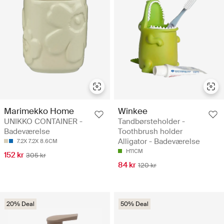
Marimekko Home
Winkee
UNIKKO CONTAINER -
Tandbørsteholder -
Badeværelse
Toothbrush holder
Alligator - Badeværelse
7.2X 7.2X 8.6CM
H11CM
152 kr
305 kr
84 kr
120 kr
20% Deal
50% Deal