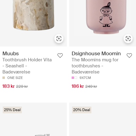
Muubs
Dsignhouse Moomin
Toothbrush Holder Vita
The Moomins mug for
- Seashell -
toothbrushes -
Badeværelse
Badeværelse
ONE SIZE
9X7CM
183 kr
186 kr
229 kr
249 kr
25% Deal
20% Deal