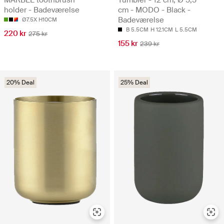
MARBLE toothbrush
Tumbler - 12 cm, Ø 5,5
holder - Badeværelse
cm - MODO - Black -
Badeværelse
Ø7.5X H10CM
B 5.5CM
H 12.1CM
L 5.5CM
220 kr
275 kr
155 kr
239 kr
20% Deal
25% Deal