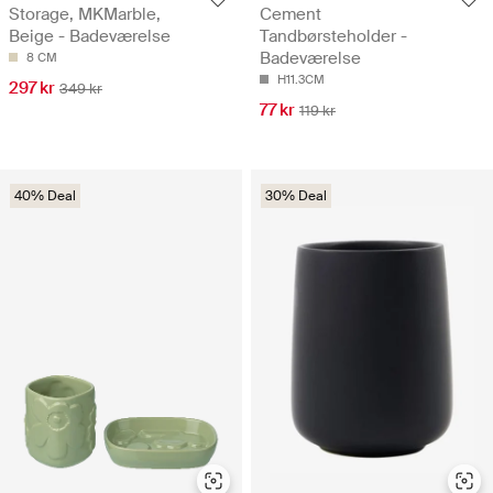
Storage, MKMarble,
Cement
Beige - Badeværelse
Tandbørsteholder -
Badeværelse
8 CM
H11.3CM
297 kr
349 kr
77 kr
119 kr
40% Deal
30% Deal