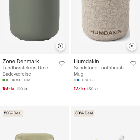
Zone Denmark
Humdakin
Tandbørstekrus Ume -
Sandstone Toothbrush
Badeværelse
Mug
8X 8X 10CM
ONE SIZE
159 kr
127 kr
199 kr
159 kr
50% Deal
30% Deal