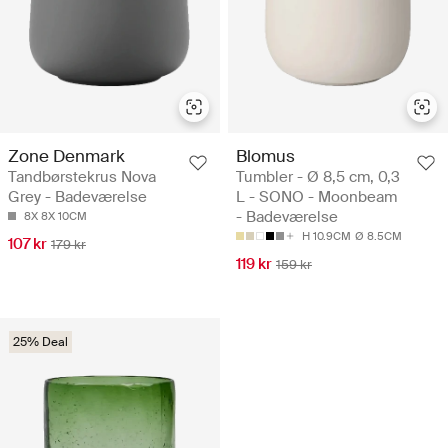
Zone Denmark
Blomus
Tandbørstekrus Nova
Tumbler - Ø 8,5 cm, 0,3
Grey - Badeværelse
L - SONO - Moonbeam
- Badeværelse
8X 8X 10CM
H 10.9CM
Ø 8.5CM
107 kr
179 kr
119 kr
159 kr
25% Deal