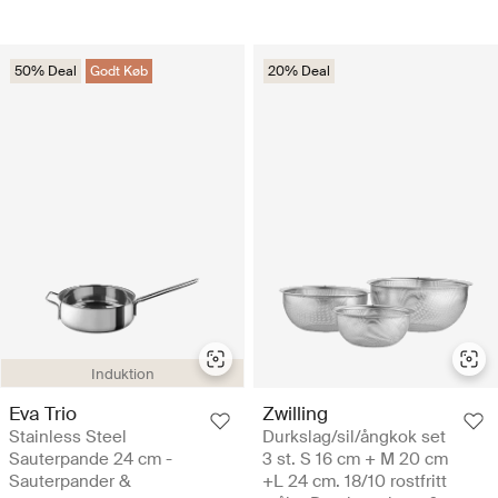
50% Deal
Godt Køb
20% Deal
Induktion
Eva Trio
Zwilling
Stainless Steel
Durkslag/sil/ångkok set
Sauterpande 24 cm -
3 st. S 16 cm + M 20 cm
Sauterpander &
+L 24 cm. 18/10 rostfritt