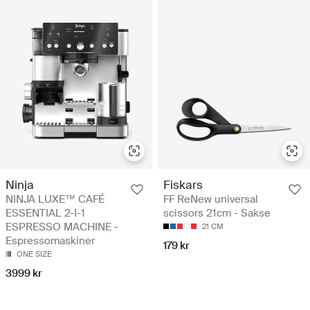
Ninja
Fiskars
NINJA LUXE™ CAFÉ
FF ReNew universal
ESSENTIAL 2-I-1
scissors 21cm - Sakse
ESPRESSO MACHINE -
21 CM
Espressomaskiner
179 kr
ONE SIZE
3999 kr