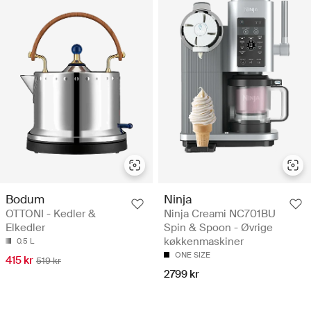
Bodum
Ninja
OTTONI - Kedler &
Ninja Creami NC701BU
Elkedler
Spin & Spoon - Øvrige
køkkenmaskiner
0.5 L
ONE SIZE
415 kr
519 kr
2799 kr