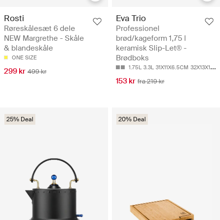
Rosti
Eva Trio
Røreskålesæt 6 dele
Professionel
NEW Margrethe - Skåle
brød/kageform 1,75 l
& blandeskåle
keramisk Slip-Let® -
Brødboks
ONE SIZE
1.75L
3.3L
31X11X6.5CM
32X13X10CM
299 kr
499 kr
153 kr
fra 219 kr
25% Deal
20% Deal