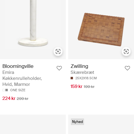
Bloomingville
Zwilling
Emira
Skærebræt
Køkkenrulleholder,
25X2X18.5CM
Hvid, Marmor
159 kr
199 kr
ONE SIZE
224 kr
299 kr
Nyhed