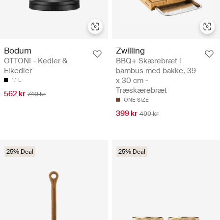
Bodum
Zwilling
OTTONI - Kedler &
BBQ+ Skærebræt i
Elkedler
bambus med bakke, 39
x 30 cm -
1.1 L
Træskærebræt
562 kr
749 kr
ONE SIZE
399 kr
499 kr
25% Deal
25% Deal