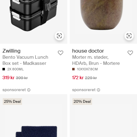
Zwilling
house doctor
Bento Vacuum Lunch
Morter m. støder,
Box set - Madkasser
HDArb, Brun - Mortere
2X 800ML
10X10X7.8CM
319 kr
172 kr
399 kr
229 kr
sponsoreret
sponsoreret
25% Deal
20% Deal