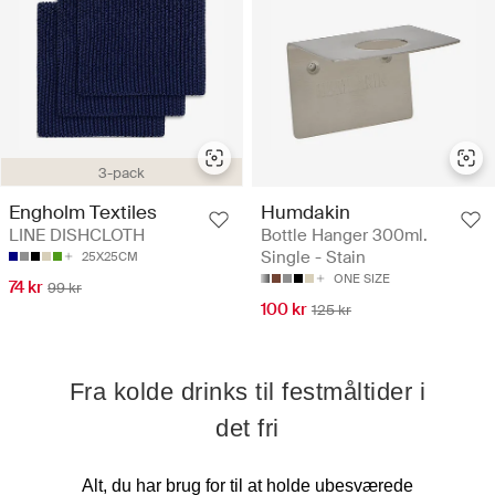
3-pack
Engholm Textiles
Humdakin
LINE DISHCLOTH
Bottle Hanger 300ml.
Single - Stain
25X25CM
ONE SIZE
74 kr
99 kr
100 kr
125 kr
Fra kolde drinks til festmåltider i
det fri
Alt, du har brug for til at holde ubesværede