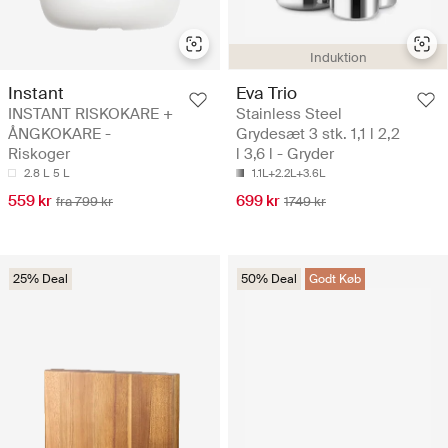
Induktion
Instant
Eva Trio
INSTANT RISKOKARE +
Stainless Steel
ÅNGKOKARE -
Grydesæt 3 stk. 1,1 l 2,2
Riskoger
l 3,6 l - Gryder
2.8 L
5 L
1.1L+2.2L+3.6L
559 kr
699 kr
fra 799 kr
1749 kr
25% Deal
50% Deal
Godt Køb