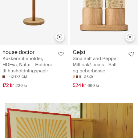
house doctor
Gejst
Køkkenrulleholder,
Sina Salt and Pepper
HDEya, Natur - Holdere
Mill oak/ brass - Salt-
til husholdningspapir
og peberbøsser
14X14X31CM
Ø6X9
172 kr
524 kr
229 kr
699 kr