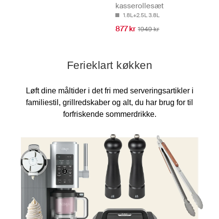
kasserollesæt
1.8L+2.5L 3.8L
877 kr
1949 kr
Ferieklart køkken
Løft dine måltider i det fri med serveringsartikler i
familiestil, grillredskaber og alt, du har brug for til
forfriskende sommerdrikke.