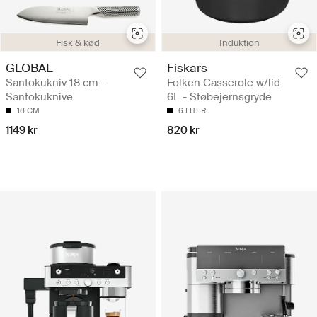
Fisk & kød
Induktion
GLOBAL
Fiskars
Santokukniv 18 cm -
Folken Casserole w/lid
Santokuknive
6L - Støbejernsgryde
18 CM
6 LITER
1149 kr
820 kr