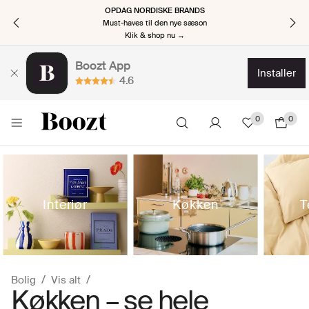
OPDAG NORDISKE BRANDS
Must-haves til den nye sæson
Klik & shop nu →
Boozt App
installer
4.6
0
0
Interiør
Køkken
T
Bolig
Vis alt
Køkken – se hele