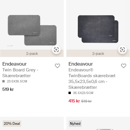
2-pack
2-pack
Endeavour
Endeavour
Twin Board Grey -
Endeavour®
Skærebrætter
TwinBoards skærebræt
35,5x23,5x0,6 cm -
23.5X35.5CM
Skærebrætter
519 kr
35.5X23.5CM
415 kr
519 kr
20% Deal
Nyhed