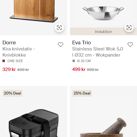
Induktion
Dorre
Eva Trio
Kira knivstativ -
Stainless Steel Wok 5,0
Knivblokke
l Ø32 cm - Wokpander
ONE SIZE
Ø 32 CM
329 kr
499 kr
439 kr
999 kr
20% Deal
25% Deal