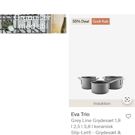
55% Deal
Godt Køb
Induktion
Eva Trio
Grey Line Grydesæt 1,8
l 2,5 l 3,8 l keramisk
Slip-Let® - Grydesæt &