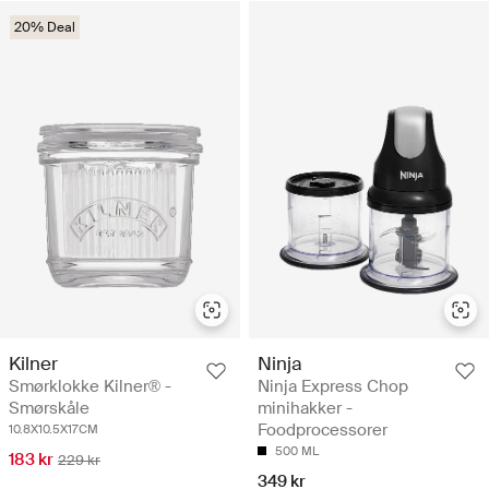
20% Deal
Kilner
Ninja
Smørklokke Kilner® -
Ninja Express Chop
Smørskåle
minihakker -
Foodprocessorer
10.8X10.5X17CM
500 ML
183 kr
229 kr
349 kr