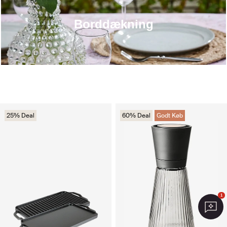
Borddækning
25% Deal
60% Deal
Godt Køb
1