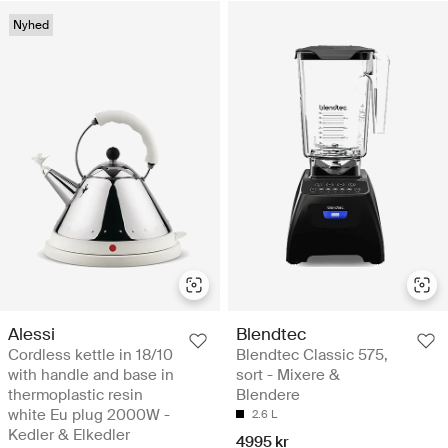
Nyhed
Alessi
Blendtec
Cordless kettle in 18/10
Blendtec Classic 575,
with handle and base in
sort - Mixere &
thermoplastic resin
Blendere
white Eu plug 2000W -
2.6 L
Kedler & Elkedler
4995 kr