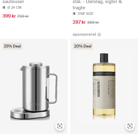
sauteuser
stål. - Dørslag, sigter &
tragte
Ø 24 CM
ONE SIZE
399 kr
799 kr
287 kr
359 kr
sponsoreret
25% Deal
20% Deal