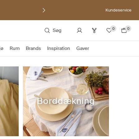
Kundeservice
0
0
Søg
jø
Rum
Brands
Inspiration
Gaver
Borddækning