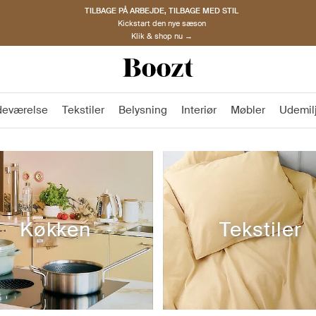
OPDAG NORDISKE BRANDS
Must-haves til den nye sæson
Klik & shop nu →
deværelse
Tekstiler
Belysning
Interiør
Møbler
Udemil
Køkken
Tekstiler