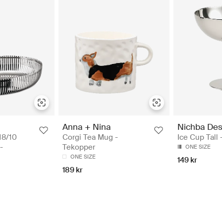
Anna + Nina
Nichba Des
18/10
Corgi Tea Mug -
Ice Cup Tall
-
Tekopper
ONE SIZE
ONE SIZE
149 kr
189 kr