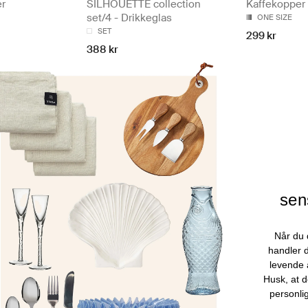
r
SILHOUETTE collection
Kaffekopper
set/4 - Drikkeglas
ONE SIZE
SET
299 kr
388 kr
sen
Når du 
handler 
levende 
Husk, at d
personli