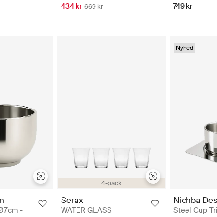
749 kr
434 kr
669 kr
Nyhed
4-pack
gn
Serax
Nichba Des
Ø7cm -
WATER GLASS
Steel Cup Tri