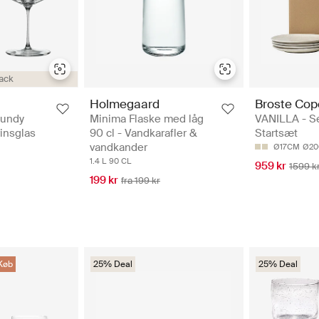
ack
Holmegaard
Broste Co
gundy
Minima Flaske med låg
VANILLA - S
vinsglas
90 cl - Vandkarafler &
Startsæt
vandkander
Ø17CM
Ø2
1.4 L
90 CL
959 kr
1599 k
199 kr
fra 199 kr
Køb
25% Deal
25% Deal