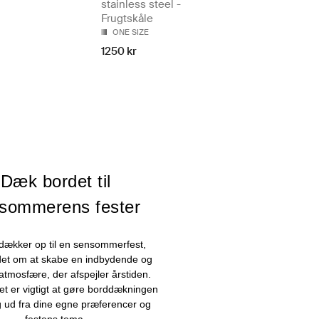
stainless steel -
Frugtskåle
ONE SIZE
1250 kr
Dæk bordet til
sommerens fester
dækker op til en sensommerfest,
det om at skabe en indbydende og
atmosfære, der afspejler årstiden.
et er vigtigt at gøre borddækningen
g ud fra dine egne præferencer og
festens tema.