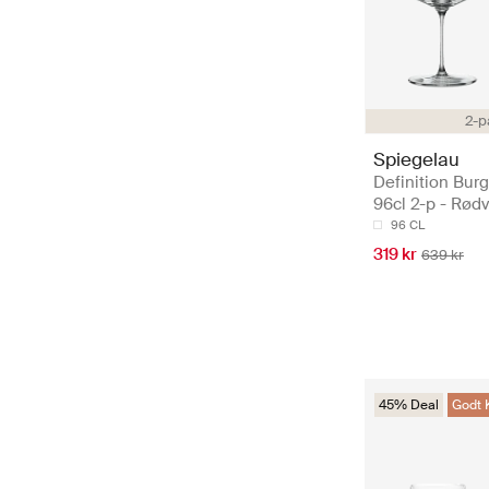
2-p
Spiegelau
Definition Bur
96cl 2-p - Rød
96 CL
319 kr
639 kr
45% Deal
Godt 