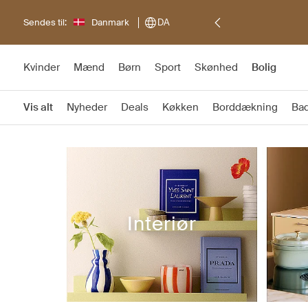
Sendes til:
Danmark
DA
Kvinder
Mænd
Børn
Sport
Skønhed
Bolig
Vis alt
Nyheder
Deals
Køkken
Borddækning
Ba
Interiør