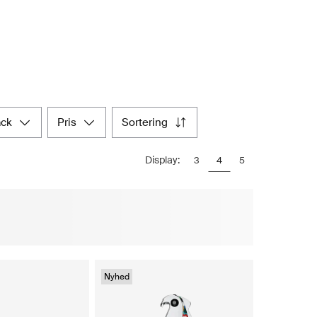
ack
pris
sortering
Display:
3
4
5
Nyhed