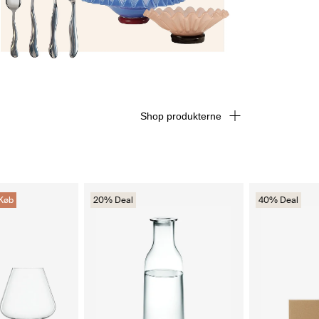
Shop produkterne
Køb
20% Deal
40% Deal