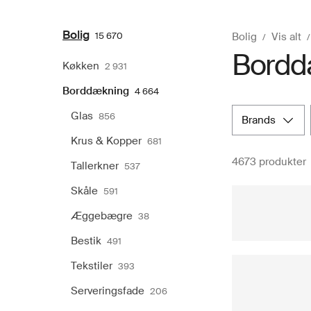
Bolig
15 670
Bolig
Vis alt
Borddæ
Køkken
2 931
Borddækning
4 664
Glas
856
brands
Krus & Kopper
681
4673 produkter
Tallerkner
537
Skåle
591
Æggebægre
38
Bestik
491
Tekstiler
393
Serveringsfade
206