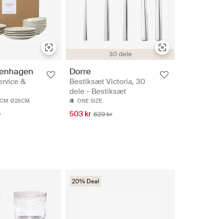
30 dele
penhagen
Dorre
ervice &
Bestiksæt Victoria, 30
dele - Bestiksæt
0CM
Ø26CM
ONE SIZE
503 kr
r
629 kr
20% Deal