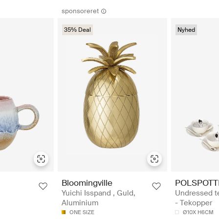
sponsoreret
35% Deal
Nyhed
POLSPOTT
Bloomingville
Undressed te
Yuichi Isspand , Guld,
- Tekopper
Aluminium
Ø10X H6CM
ONE SIZE