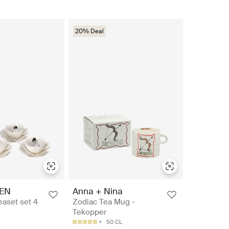
20% Deal
EN
Anna + Nina
aset set 4
Zodiac Tea Mug -
Tekopper
50 CL