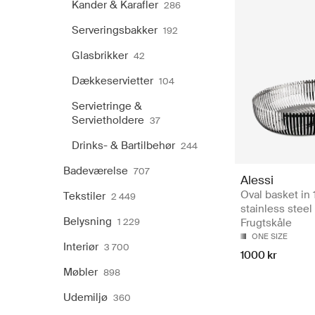
Kander & Karafler
286
Serveringsbakker
192
Glasbrikker
42
Dækkeservietter
104
Servietringe &
Servietholdere
37
Drinks- & Bartilbehør
244
Badeværelse
707
Alessi
Oval basket in 
Tekstiler
2 449
stainless steel 
Belysning
1 229
Frugtskåle
ONE SIZE
Interiør
3 700
1000 kr
Møbler
898
Udemiljø
360