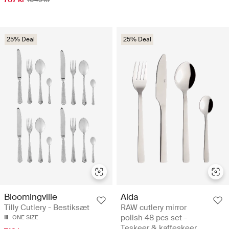
25% Deal
25% Deal
Bloomingville
Aida
Tilly Cutlery - Bestiksæt
RAW cutlery mirror
polish 48 pcs set -
ONE SIZE
Teskeer & kaffeskeer