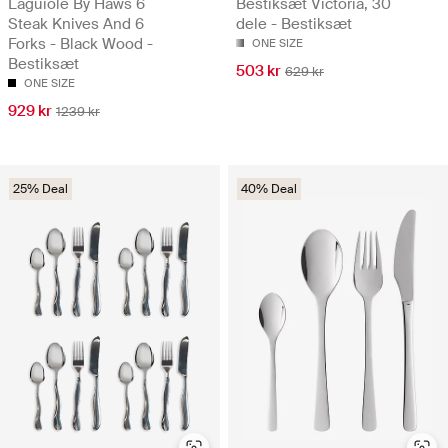
Laguiole By Hâws 6
Bestiksæt Victoria, 30
Steak Knives And 6
dele - Bestiksæt
Forks - Black Wood -
ONE SIZE
Bestiksæt
503 kr
629 kr
ONE SIZE
929 kr
1239 kr
25% Deal
40% Deal