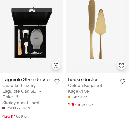
Laguiole Style de Vie
house doctor
Oisterknif luxury
Golden Kagesæt -
Laguiole Oak SET -
Kageknive
Fiske- &
ONE SIZE
Skaldyrsbestiksæt
239 kr
299 kr
20X18.7X5.8CM
426 kr
569 kr