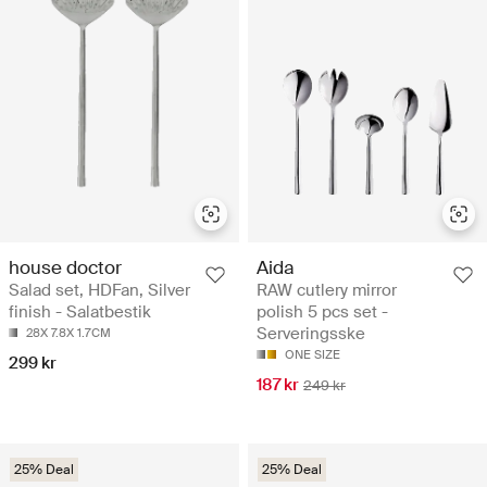
house doctor
Aida
Salad set, HDFan, Silver
RAW cutlery mirror
finish - Salatbestik
polish 5 pcs set -
Serveringsske
28X 7.8X 1.7CM
ONE SIZE
299 kr
187 kr
249 kr
25% Deal
25% Deal