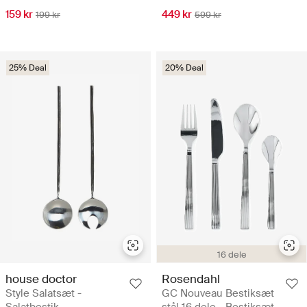
159 kr
449 kr
199 kr
599 kr
25% Deal
20% Deal
16 dele
house doctor
Rosendahl
Style Salatsæt -
GC Nouveau Bestiksæt
Salatbestik
stål 16 dele - Bestiksæt