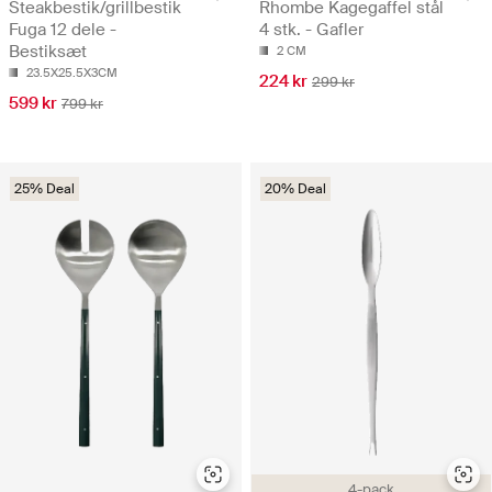
Steakbestik/grillbestik
Rhombe Kagegaffel stål
Fuga 12 dele -
4 stk. - Gafler
Bestiksæt
2 CM
23.5X25.5X3CM
224 kr
299 kr
599 kr
799 kr
25% Deal
20% Deal
4-pack