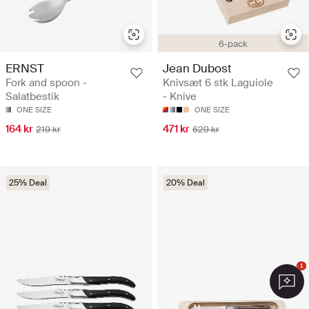
6-pack
ERNST
Jean Dubost
Fork and spoon -
Knivsæt 6 stk Laguiole
Salatbestik
- Knive
ONE SIZE
ONE SIZE
164 kr
471 kr
219 kr
629 kr
25% Deal
20% Deal
1