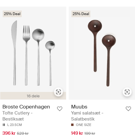
25% Deal
25% Deal
16 dele
Broste Copenhagen
Muubs
Tofte Cutlery -
Yami salatsæt -
Bestiksæt
Salatbestik
L 23.5CM
ONE SIZE
396 kr
149 kr
529 kr
199 kr