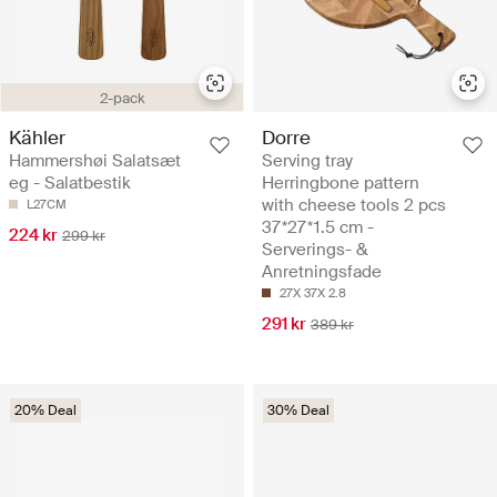
2-pack
Kähler
Dorre
Hammershøi Salatsæt
Serving tray
eg - Salatbestik
Herringbone pattern
with cheese tools 2 pcs
L27CM
37*27*1.5 cm -
224 kr
299 kr
Serverings- &
Anretningsfade
27X 37X 2.8
291 kr
389 kr
20% Deal
30% Deal