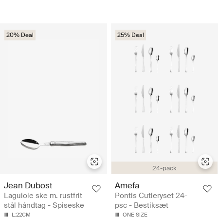
20% Deal
25% Deal
24-pack
Jean Dubost
Amefa
Laguiole ske m. rustfrit
Pontis Cutleryset 24-
stål håndtag - Spiseske
psc - Bestiksæt
L:22CM
ONE SIZE