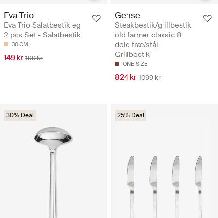
Eva Trio
Gense
Eva Trio Salatbestik eg
Steakbestik/grillbestik
2 pcs Set - Salatbestik
old farmer classic 8
dele træ/stål -
30 CM
Grillbestik
149 kr
199 kr
ONE SIZE
824 kr
1099 kr
30% Deal
25% Deal