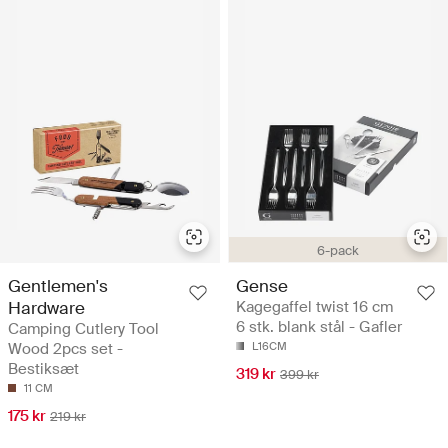
6-pack
Gentlemen's
Gense
Hardware
Kagegaffel twist 16 cm
6 stk. blank stål - Gafler
Camping Cutlery Tool
Wood 2pcs set -
L16CM
Bestiksæt
319 kr
399 kr
11 CM
175 kr
219 kr