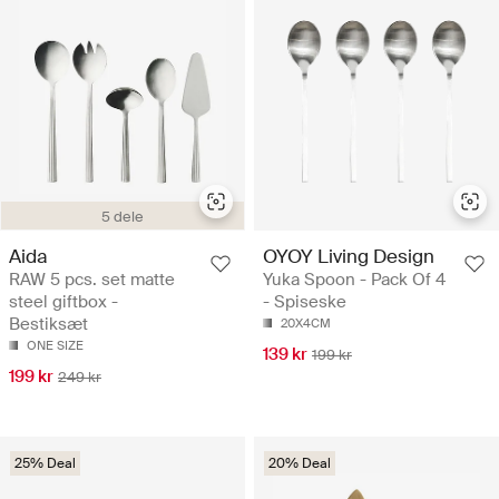
5 dele
Aida
OYOY Living Design
RAW 5 pcs. set matte
Yuka Spoon - Pack Of 4
steel giftbox -
- Spiseske
Bestiksæt
20X4CM
ONE SIZE
139 kr
199 kr
199 kr
249 kr
25% Deal
20% Deal