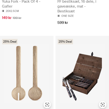
Yuka Fork - Pack Of 4 -
FF bestiksæt, 16 dele, i
Gafler
gaveæske, mat -
Bestiksæt
20X2.5CM
ONE SIZE
149 kr
199 kr
599 kr
25% Deal
25% Deal