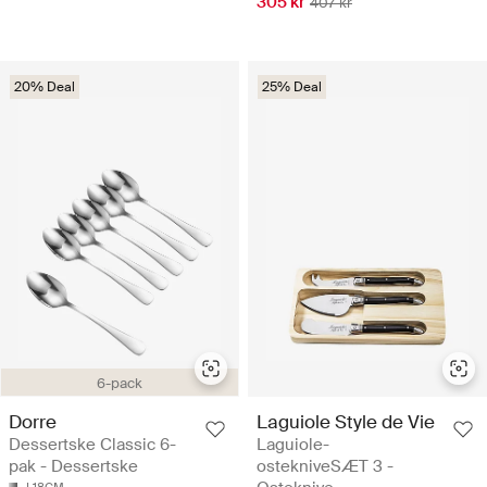
305 kr
407 kr
20% Deal
25% Deal
6-pack
Dorre
Laguiole Style de Vie
Dessertske Classic 6-
Laguiole-
pak - Dessertske
ostekniveSÆT 3 -