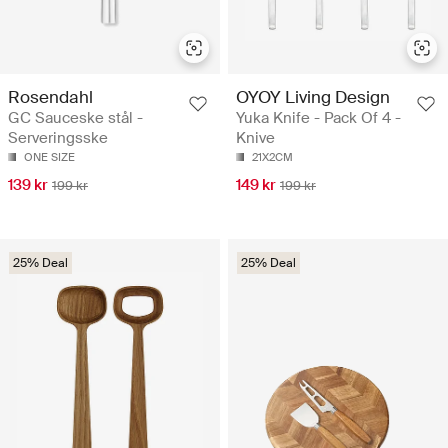
Rosendahl
OYOY Living Design
GC Sauceske stål -
Yuka Knife - Pack Of 4 -
Serveringsske
Knive
ONE SIZE
21X2CM
139 kr
149 kr
199 kr
199 kr
25% Deal
25% Deal