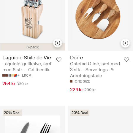
6-pack
Laguiole Style de Vie
Dorre
Laguiole-grillknive, sæt
Ostefad Oline, sæt med
med 6 stk. - Grillbestik
3 stk. - Serverings- &
Anretningsfade
L11CM
ONE SIZE
254 kr
339 kr
224 kr
299 kr
20% Deal
20% Deal