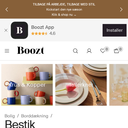
OPDAG NORDISKE BRANDS
Must-haves til den nye sæson
Klik & shop nu →
Boozt App
installer
4.6
0
0
Krus & Kopper
Tallerkner
Bolig
Borddækning
Bestik