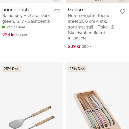
house doctor
Gense
Salad set, HDLata, Dark
Hummergaffel focus
green, Silv - Salatbestik
steel 20,6 cm 4 stk.
sort/mat stål - Fiske- &
28X 7X 3CM
Skaldyrsbestiksæt
224 kr
299 kr
L20.6CM
239 kr
299 kr
25% Deal
25% Deal