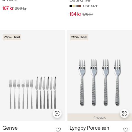
Osteknive
L18CM
ONE SIZE
167 kr
209 kr
134 kr
179 kr
25% Deal
25% Deal
4-pack
Gense
Lyngby Porcelæn