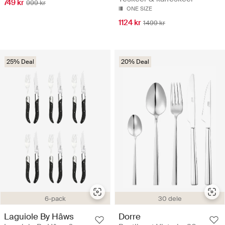
749 kr
999 kr
ONE SIZE
1124 kr
1499 kr
25% Deal
20% Deal
6-pack
30 dele
Laguiole By Hâws
Dorre