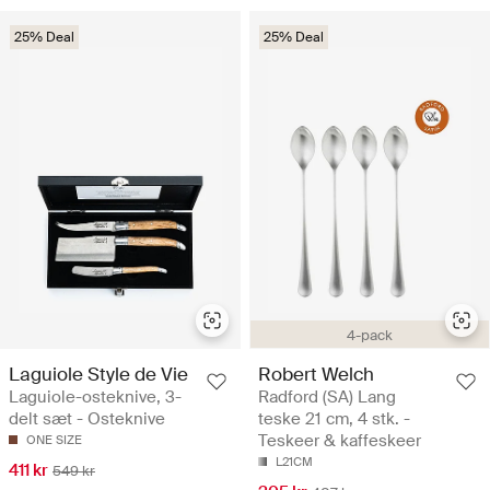
25% Deal
25% Deal
4-pack
Laguiole Style de Vie
Robert Welch
Laguiole-osteknive, 3-
Radford (SA) Lang
delt sæt - Osteknive
teske 21 cm, 4 stk. -
Teskeer & kaffeskeer
ONE SIZE
L21CM
411 kr
549 kr