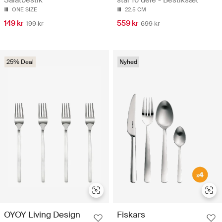
ONE SIZE
22.5 CM
149 kr
559 kr
199 kr
699 kr
25% Deal
Nyhed
OYOY Living Design
Fiskars