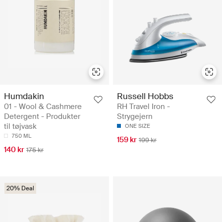
Humdakin
Russell Hobbs
01 - Wool & Cashmere
RH Travel Iron -
Detergent - Produkter
Strygejern
til tøjvask
ONE SIZE
750 ML
159 kr
199 kr
140 kr
175 kr
20% Deal