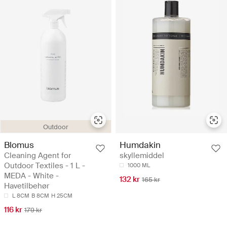
Outdoor
Blomus
Humdakin
Cleaning Agent for
skyllemiddel
Outdoor Textiles - 1 L -
1000 ML
MEDA - White -
132 kr
165 kr
Havetilbehør
L 8CM
B 8CM
H 25CM
116 kr
179 kr