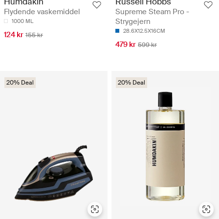
Russell Hobbs
Humdakin
Supreme Steam Pro -
Flydende vaskemiddel
Strygejern
1000 ML
28.6X12.5X16CM
124 kr
155 kr
479 kr
599 kr
20% Deal
20% Deal