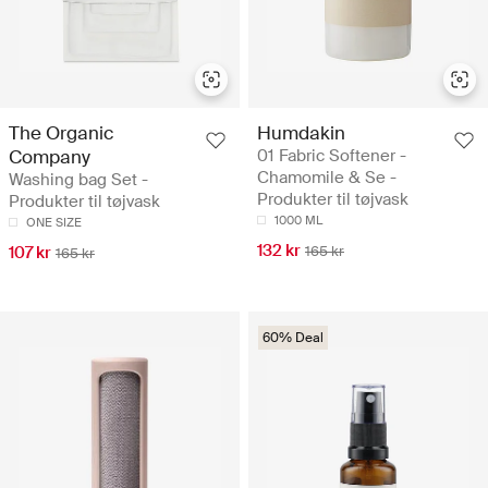
The Organic
Humdakin
Company
01 Fabric Softener -
Chamomile & Se -
Washing bag Set -
Produkter til tøjvask
Produkter til tøjvask
1000 ML
ONE SIZE
132 kr
107 kr
165 kr
165 kr
60% Deal