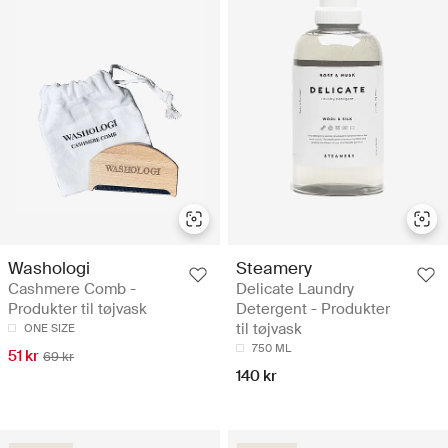
Washologi
Steamery
Cashmere Comb -
Delicate Laundry
Produkter til tøjvask
Detergent - Produkter
til tøjvask
ONE SIZE
750 ML
51 kr
69 kr
140 kr