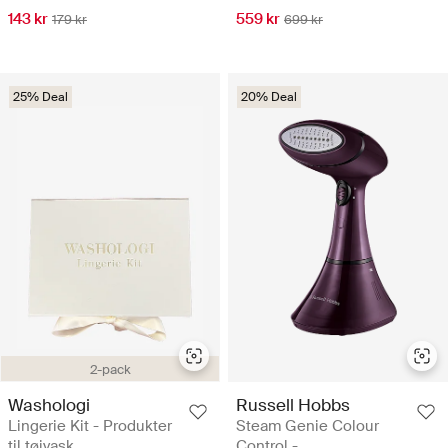
143 kr
559 kr
179 kr
699 kr
25% Deal
20% Deal
2-pack
Washologi
Russell Hobbs
Lingerie Kit - Produkter
Steam Genie Colour
til tøjvask
Control -