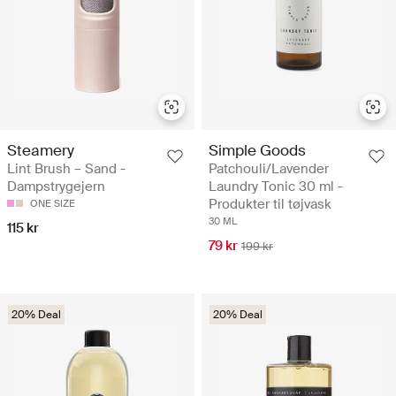
Steamery
Simple Goods
Lint Brush – Sand -
Patchouli/Lavender
Dampstrygejern
Laundry Tonic 30 ml -
Produkter til tøjvask
ONE SIZE
30 ML
115 kr
79 kr
199 kr
20% Deal
20% Deal