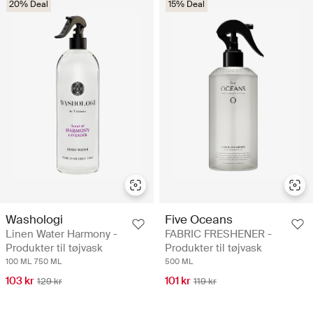
20% Deal
15% Deal
Washologi
Five Oceans
Linen Water Harmony -
FABRIC FRESHENER -
Produkter til tøjvask
Produkter til tøjvask
100 ML
750 ML
500 ML
103 kr
101 kr
129 kr
119 kr