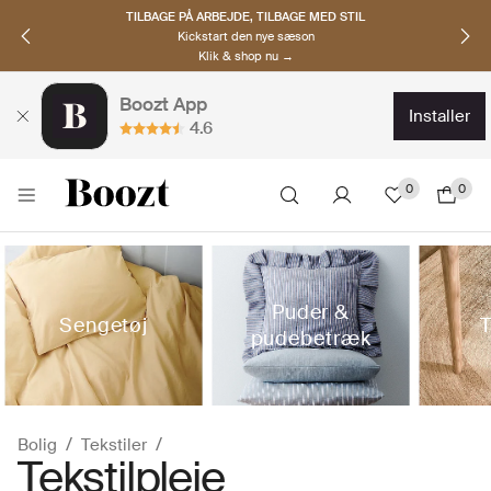
OPDAG NORDISKE BRANDS
Must-haves til den nye sæson
Klik & shop nu →
Boozt App
installer
4.6
0
0
Puder &
Sengetøj
pudebetræk
Bolig
Tekstiler
Tekstilpleje