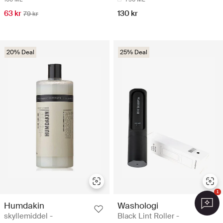
63 kr
130 kr
79 kr
20% Deal
25% Deal
1
Humdakin
Washologi
skyllemiddel -
Black Lint Roller -