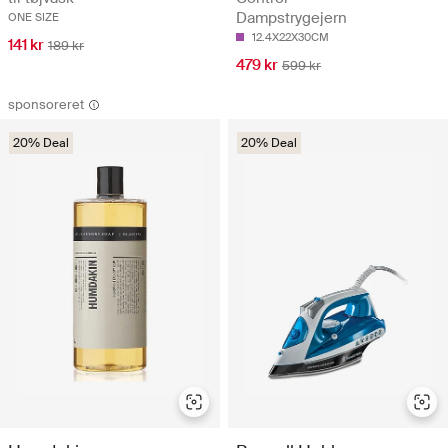
Dampstrygejern
ONE SIZE
12.4X22X30CM
141 kr
189 kr
479 kr
599 kr
sponsoreret
20% Deal
20% Deal