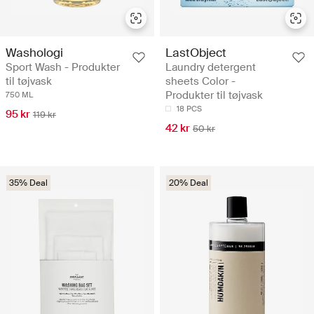
Washologi
LastObject
Sport Wash - Produkter
Laundry detergent
til tøjvask
sheets Color -
Produkter til tøjvask
750 ML
18 PCS
95 kr
119 kr
42 kr
50 kr
35% Deal
20% Deal