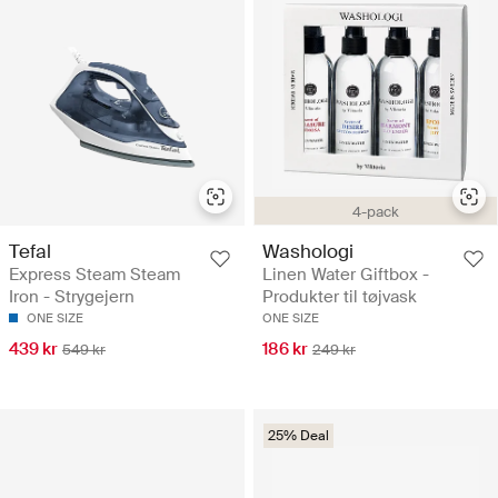
4-pack
Tefal
Washologi
Express Steam Steam
Linen Water Giftbox -
Iron - Strygejern
Produkter til tøjvask
ONE SIZE
ONE SIZE
439 kr
186 kr
549 kr
249 kr
25% Deal