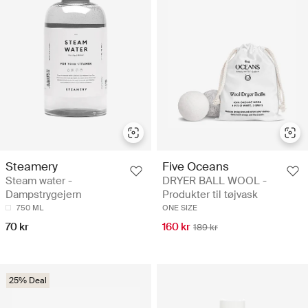
Steamery
Five Oceans
Steam water -
DRYER BALL WOOL -
Dampstrygejern
Produkter til tøjvask
750 ML
ONE SIZE
70 kr
160 kr
189 kr
25% Deal