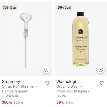
30% Deal
25% Deal
Steamery
Washologi
Cirrus No.1 Steamer -
Organic Wash -
Dampstrygejern
Produkter til tøjvask
ONE SIZE
750 ML
350 kr
89 kr
500 kr
119 kr