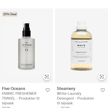
20% Deal
Five Oceans
Steamery
FABRIC FRESHENER
White Laundry
TRAVEL - Produkter til
Detergent - Produkter
tøjvask
til tøjvask
100 ML
750 ML