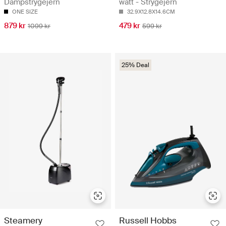
Dampstrygejern
watt - Strygejern
ONE SIZE
32.9X12.8X14.6CM
879 kr
479 kr
1099 kr
599 kr
25% Deal
Steamery
Russell Hobbs