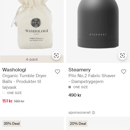
4-pack
Washologi
Steamery
Organic Tumble Dryer
Pilo No.2 Fabric Shaver
Balls - Produkter til
- Dampstrygejern
tøjvask
ONE SIZE
ONE SIZE
490 kr
151 kr
189 kr
sponsoreret
35% Deal
20% Deal