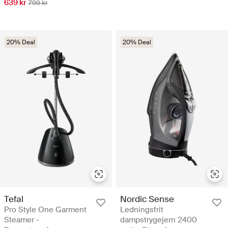
639 kr
799 kr
20% Deal
20% Deal
Tefal
Nordic Sense
Pro Style One Garment
Ledningsfrit
Steamer -
dampstrygejern 2400