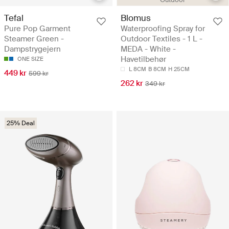
Tefal
Blomus
Pure Pop Garment
Waterproofing Spray for
Steamer Green -
Outdoor Textiles - 1 L -
Dampstrygejern
MEDA - White -
Havetilbehør
ONE SIZE
L 8CM
B 8CM
H 25CM
449 kr
599 kr
262 kr
349 kr
25% Deal