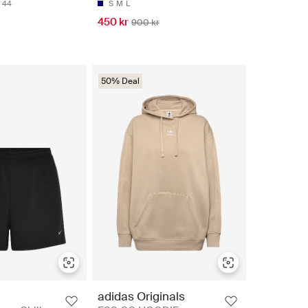
44
S
M
L
450 kr
900 kr
50% Deal
adidas Originals