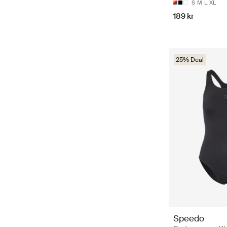
S
M
L
XL
189 kr
25% Deal
Speedo