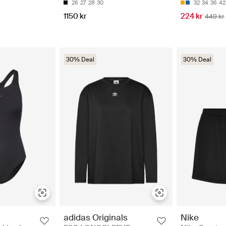
32
34
36
42
26
27
28
30
224 kr
1150 kr
449 kr
30% Deal
30% Deal
adidas Originals
Nike