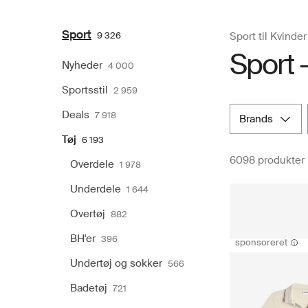
Sport
9 326
Sport til Kvinder
Sport -
Nyheder
4 000
Sportsstil
2 959
Deals
7 918
brands
Tøj
6 193
6098 produkter
Overdele
1 978
Underdele
1 644
Overtøj
882
BH'er
396
sponsoreret
Undertøj og sokker
566
Badetøj
721