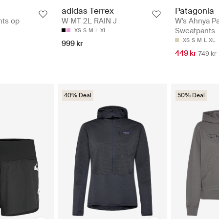
Patagonia
adidas Terrex
W's Ahnya Pa
ts op
W MT 2L RAIN J
Sweatpants
XS
S
M
L
XL
XS
S
M
L
XL
999 kr
449 kr
749 kr
40% Deal
50% Deal