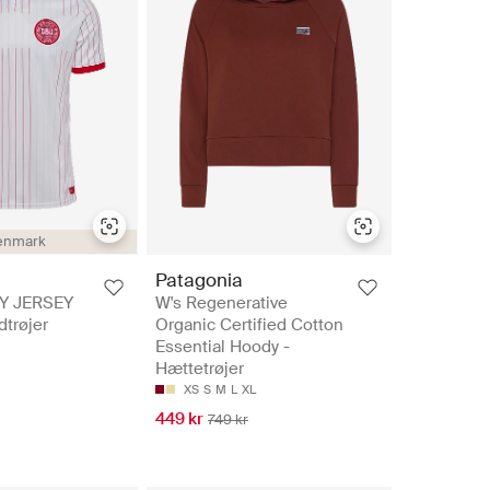
enmark
Patagonia
Y JERSEY
W's Regenerative
dtrøjer
Organic Certified Cotton
Essential Hoody -
Hættetrøjer
XS
S
M
L
XL
449 kr
749 kr