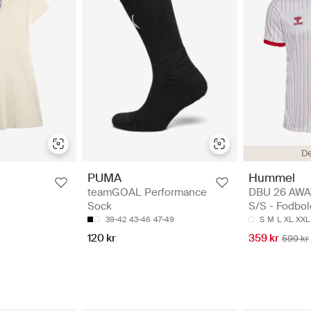
D
Hummel
PUMA
DBU 26 AWA
teamGOAL Performance
S/S - Fodbol
Sock
S
M
L
XL
XXL
39-42
43-46
47-49
359 kr
120 kr
599 kr