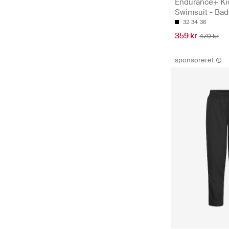
Endurance+ Ki
Swimsuit - Bad
32
34
36
359 kr
479 kr
sponsoreret