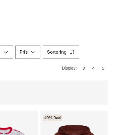
e
pris
sortering
Display:
3
4
5
40% Deal