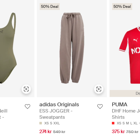
50% Deal
50% Deal
D
adidas Originals
PUMA
eill
ESS JOGGER -
DHF Home Je
 -
Sweatpants
Shirts
XS
S
XXL
XS
S
M
L
XL
274 kr
375 kr
549 kr
750 kr