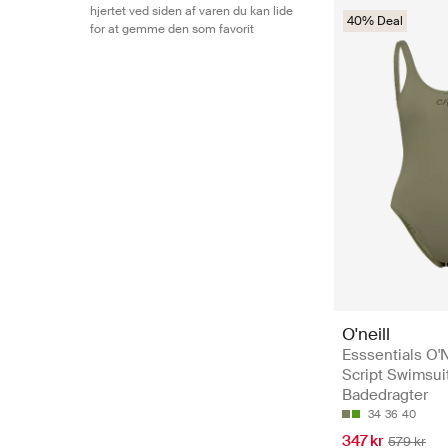
hjertet ved siden af varen du kan lide
40% Deal
for at gemme den som favorit
O'neill
Esssentials O'N
Script Swimsuit
Badedragter
34
36
40
347 kr
579 kr