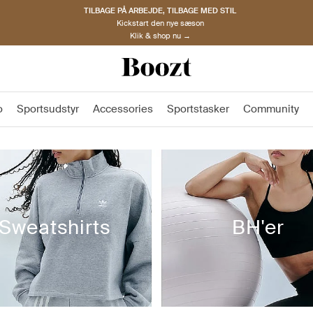
OPDAG NORDISKE BRANDS
Must-haves til den nye sæson
Klik & shop nu →
o
Sportsudstyr
Accessories
Sportstasker
Community
Sweatshirts
BH'er