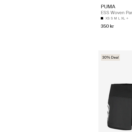
PUMA
ESS Woven Pan
XS
S
M
L
XL
350 kr
30% Deal