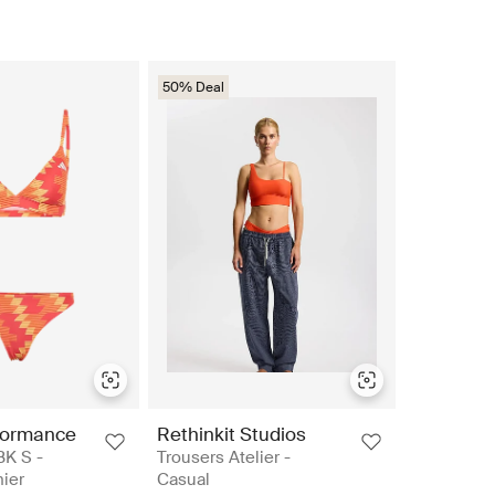
50% Deal
formance
Rethinkit Studios
BK S -
Trousers Atelier -
nier
Casual