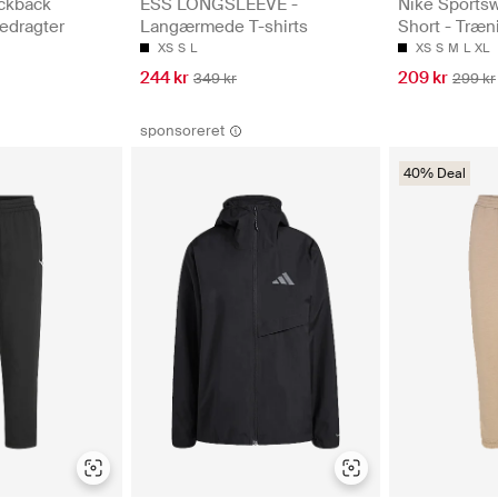
ckback
ESS LONGSLEEVE -
Nike Sportsw
edragter
Langærmede T-shirts
Short - Træn
XS
S
L
XS
S
M
L
XL
244 kr
209 kr
349 kr
299 kr
sponsoreret
40% Deal