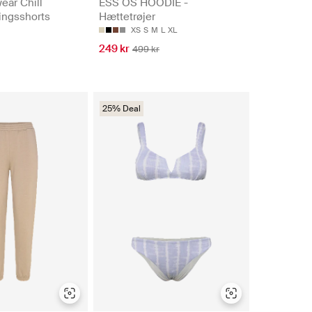
ear Chill
ESS OS HOODIE -
ingsshorts
Hættetrøjer
XS
S
M
L
XL
249 kr
499 kr
25% Deal