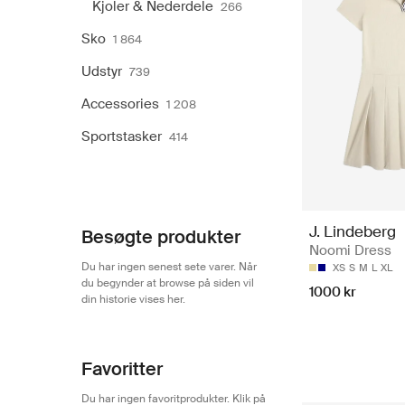
Kjoler & Nederdele
266
Sko
1 864
Udstyr
739
Accessories
1 208
Sportstasker
414
J. Lindeberg
Besøgte produkter
Noomi Dress
Du har ingen senest sete varer. Når
XS
S
M
L
XL
du begynder at browse på siden vil
1000 kr
din historie vises her.
Favoritter
Du har ingen favoritprodukter. Klik på