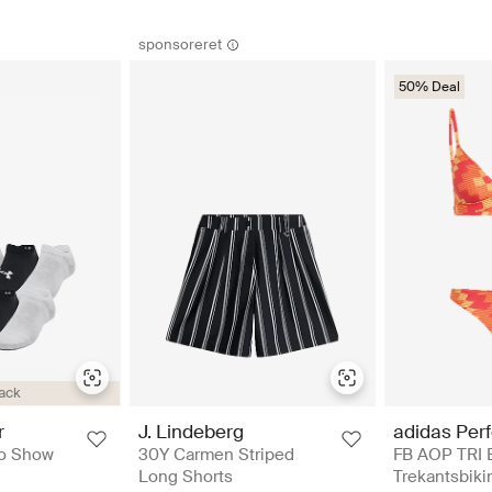
sponsoreret
50% Deal
ack
adidas Per
r
J. Lindeberg
FB AOP TRI 
No Show
30Y Carmen Striped
Trekantsbiki
Long Shorts