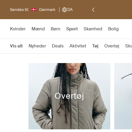
Sendes til:
Danmark
DA
Kvinder
Mænd
Børn
Sport
Skønhed
Bolig
Vis alt
Nyheder
Deals
Aktivitet
Tøj
Overtøj
Sk
Overtøj