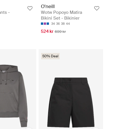
O'neill
nts -
Wotw Popoyo Matira
Bikini Set - Bikinier
34
36
38
44
524 kr
699 kr
50% Deal