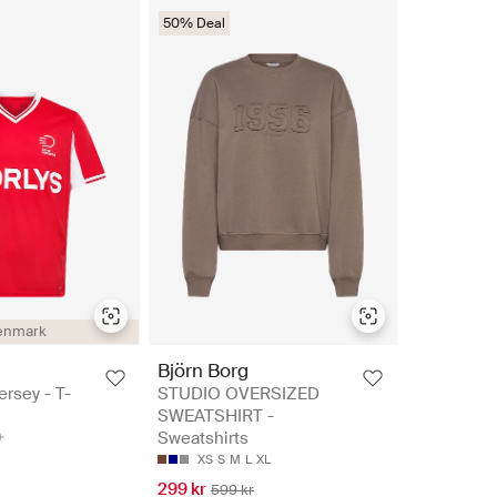
50% Deal
enmark
Björn Borg
rsey - T-
STUDIO OVERSIZED
SWEATSHIRT -
Sweatshirts
XS
S
M
L
XL
299 kr
599 kr