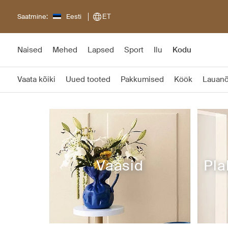
Saatmine:
Eesti
ET
Naised
Mehed
Lapsed
Sport
Ilu
Kodu
Vaata kõiki
Uued tooted
Pakkumised
Köök
Lauan
Vaasid
Pla