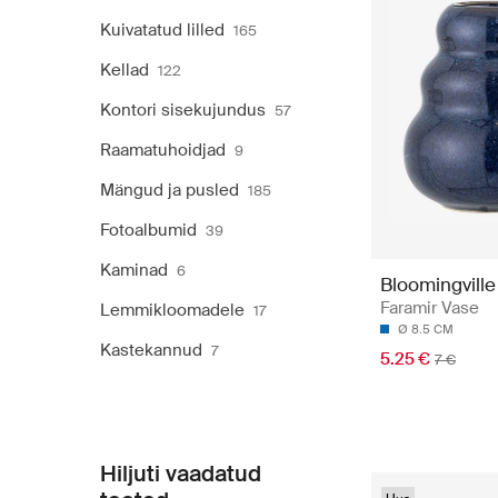
Kuivatatud lilled
165
Kellad
122
Kontori sisekujundus
57
Raamatuhoidjad
9
Mängud ja pusled
185
Fotoalbumid
39
Kaminad
6
Bloomingville
Faramir Vase
Lemmikloomadele
17
Ø 8.5 CM
Kastekannud
7
5.25 €
7 €
Hiljuti vaadatud