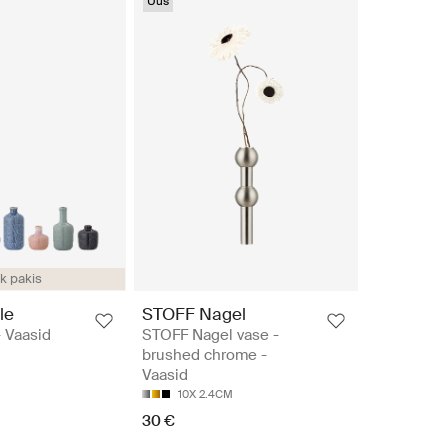
Uus
tk pakis
le
STOFF Nagel
 Vaasid
STOFF Nagel vase -
brushed chrome -
Vaasid
10X 2.4CM
30 €