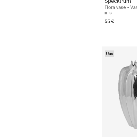
Specktrum
Flora vase - Va
S
55 €
Uus