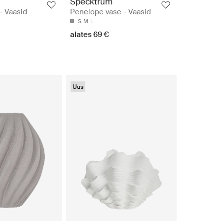
Specktrum
- Vaasid
Penelope vase - Vaasid
S
M
L
alates 69 €
Uus