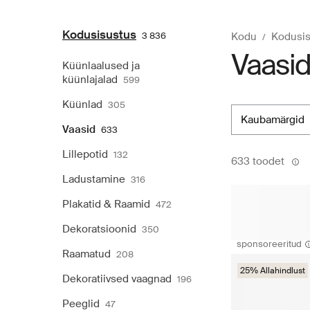
Kodusisustus
3 836
Kodu
Kodusis
Vaasi
Küünlaalused ja
küünlajalad
599
Küünlad
305
kaubamärgid
Vaasid
633
Lillepotid
132
633 toodet
Ladustamine
316
Plakatid & Raamid
472
Dekoratsioonid
350
sponsoreeritud
Raamatud
208
25% Allahindlust
Dekoratiivsed vaagnad
196
Peeglid
47