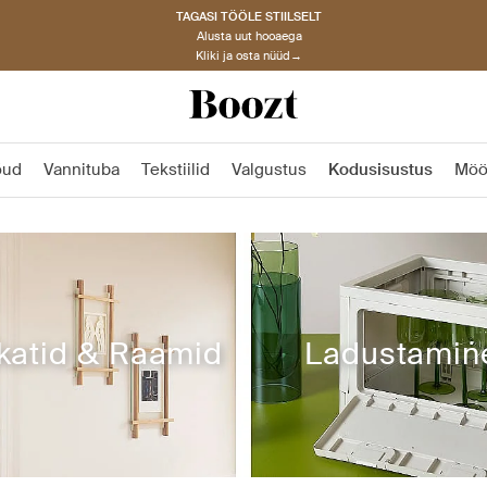
TAGASI TÖÖLE STIILSELT
Alusta uut hooaega
Kliki ja osta nüüd→
õud
Vannituba
Tekstiilid
Valgustus
Kodusisustus
Möö
katid & Raamid
Ladustamin