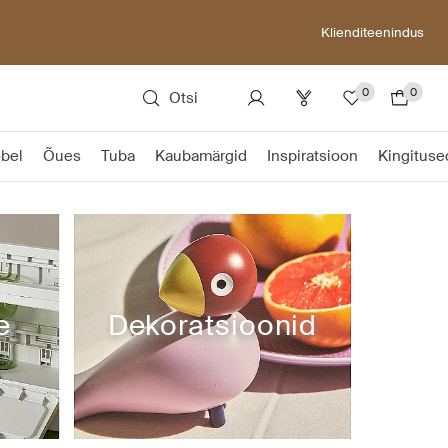
Klienditeenindus
0
0
Otsi
bel
Õues
Tuba
Kaubamärgid
Inspiratsioon
Kingituse
e
Dekoratsioonid