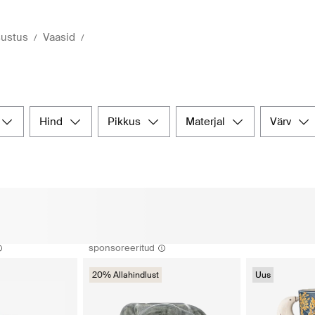
ustus
Vaasid
d
hind
pikkus
materjal
värv
sponsoreeritud
20% Allahindlust
Uus