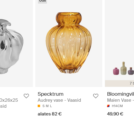
Uus
7 
Specktrum
Bloomingvil
30x26x25
Audrey vase - Vaasid
Maien Vase -
asid
S
M
L
H14CM
alates 82 €
49.90 €