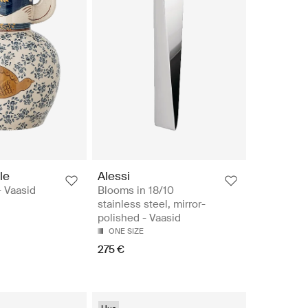
le
Alessi
 Vaasid
Blooms in 18/10
stainless steel, mirror-
polished - Vaasid
ONE SIZE
275 €