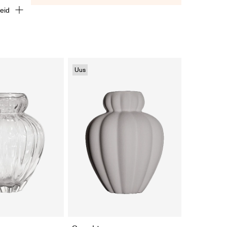
teid
Uus