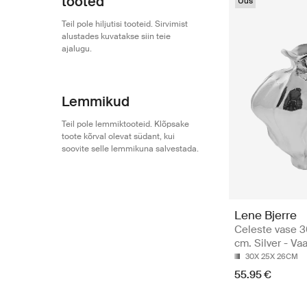
tooted
Uus
Teil pole hiljutisi tooteid. Sirvimist
alustades kuvatakse siin teie
ajalugu.
Lemmikud
Teil pole lemmiktooteid. Klõpsake
toote kõrval olevat südant, kui
soovite selle lemmikuna salvestada.
Lene Bjerre
Celeste vase 
cm. Silver - Va
30X 25X 26CM
55.95 €