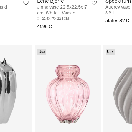
Lene Bjerre
Specktrum
asid
Jinna vase 22.5x22.5x17
Audrey vase 
cm. White - Vaasid
S
M
L
22.5X 17X 22.5CM
alates 82 €
41.95 €
Uus
Uus