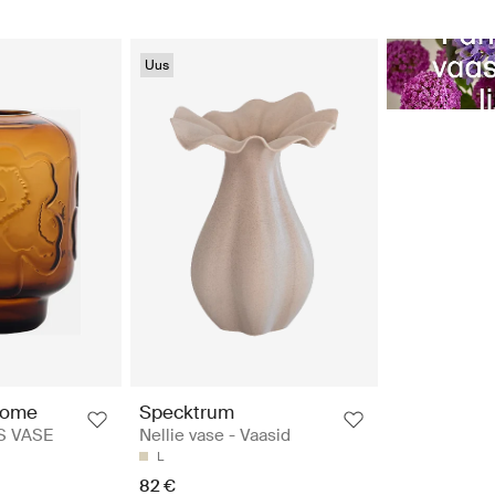
Uus
Home
Specktrum
S VASE
Nellie vase - Vaasid
L
82 €