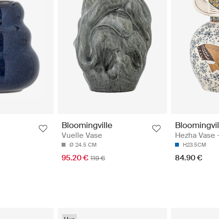
Bloomingvil
Bloomingville
Hezha Vase -
Vuelle Vase
H23.5CM
Ø 24.5 CM
84.90 €
95.20 €
119 €