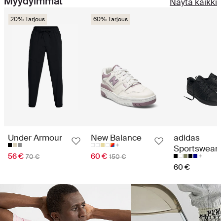
Myydyimmät
Näytä kaikki
20% Tarjous
60% Tarjous
Under Armour
New Balance
adidas
Sportswear
56 €
60 €
70 €
150 €
60 €