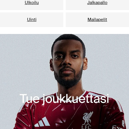
Ulkoilu
Jalkapallo
Uinti
Mailapelit