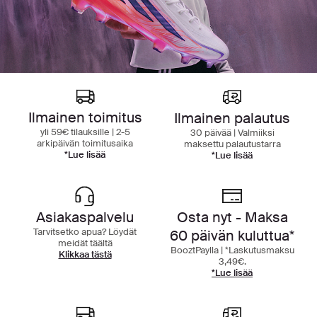
Ilmainen toimitus
Ilmainen palautus
yli 59€ tilauksille | 2-5
30 päivää | Valmiiksi
arkipäivän toimitusaika
maksettu palautustarra
*Lue lisää
*Lue lisää
Asiakaspalvelu
Osta nyt - Maksa
Tarvitsetko apua? Löydät
60 päivän kuluttua*
meidät täältä
BooztPaylla | *Laskutusmaksu
Klikkaa tästä
3,49€.
*Lue lisää