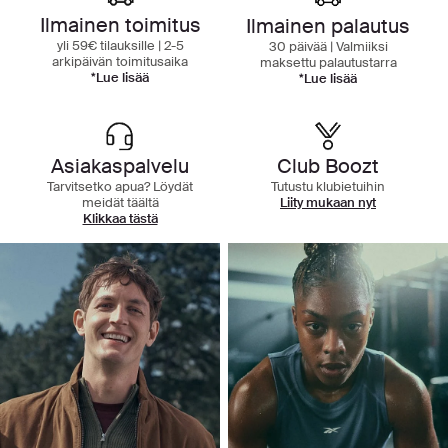
Ilmainen toimitus
Ilmainen palautus
yli 59€ tilauksille | 2-5
30 päivää | Valmiiksi
arkipäivän toimitusaika
maksettu palautustarra
*Lue lisää
*Lue lisää
Asiakaspalvelu
Club Boozt
Tarvitsetko apua? Löydät
Tutustu klubietuihin
meidät täältä
Liity mukaan nyt
Klikkaa tästä
Tutustu kategorioihimme