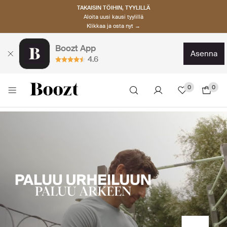
TAKAISIN TÖIHIN, TYYLILLÄ
Aloita uusi kausi tyylillä
Klikkaa ja osta nyt →
Boozt App
asenna
4.6
0
0