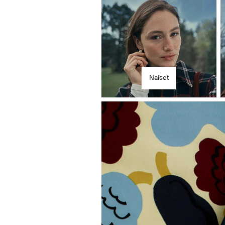
Löyd
Naiset