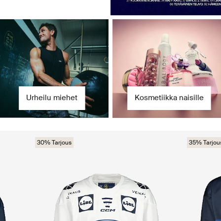
Urheilu miehet
Kosmetiikka naisille
30% Tarjous
35% Tarjou