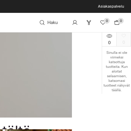
Asiakaspalvelu
0
0
Haku
0
0
Sinulla ei ole
viimeksi
katsottuja
tuotteita. Kun
aloitat
selaamisen,
katsomasi
tuotteet näkyvät
täällä.