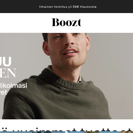
Ilmainen toimitus yli 59€ tilauksista
Naisille
Miehille