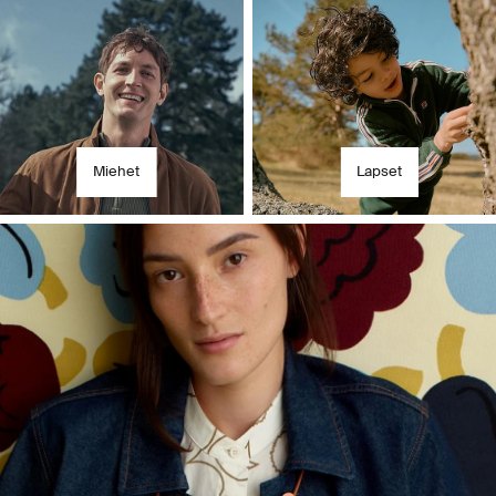
ä uusimmat tuotteet 
Miehet
Lapset