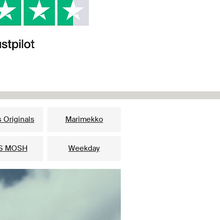
 Originals
Marimekko
S MOSH
Weekday