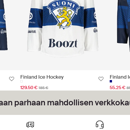
Finland Ice Hockey
Finland 
129.50 €
55.25 €
185 €
8
aan parhaan mahdollisen verkko