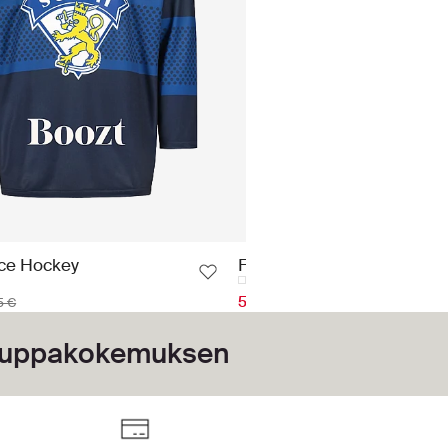
Ice Hockey
Finland Ice Hockey
59.50 €
5 €
85 €
kauppakokemuksen