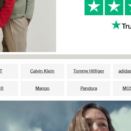
Suosituimmat brändit naisille
T
Calvin Klein
Tommy Hilfiger
adidas
s®
Mango
Pandora
MO