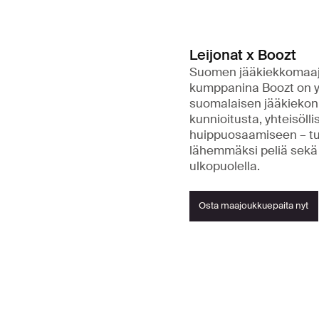
Leijonat x Boozt
Suomen jääkiekkomaajo
kumppanina Boozt on y
suomalaisen jääkiekon 
kunnioitusta, yhteisölli
huippuosaamiseen – tu
lähemmäksi peliä sekä 
ulkopuolella.
Osta maajoukkuepaita nyt