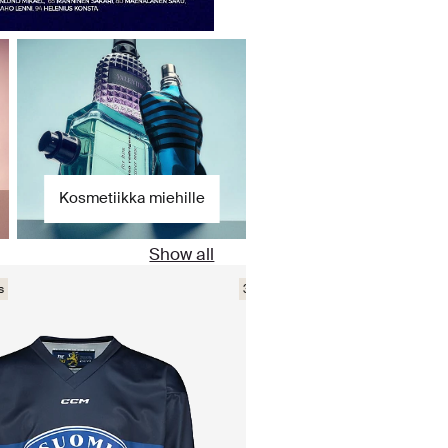
Kosmetiikka miehille
Show all
s
30% Tarjous