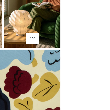
tältä
Koti