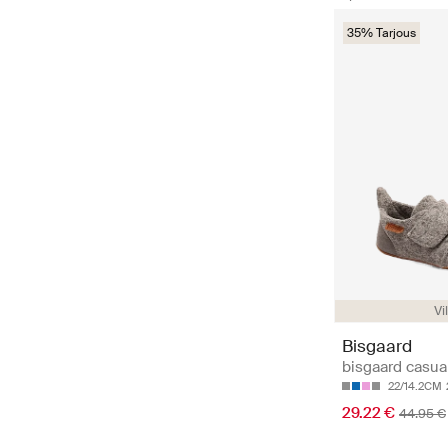
35% Tarjous
Vi
Bisgaard
bisgaard casua
22/14.2CM
29.22 €
44.95 €