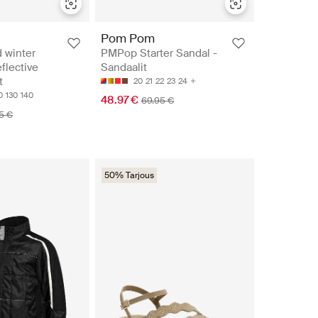
Pom Pom
 winter
PMPop Starter Sandal -
eflective
Sandaalit
t
20
21
22
23
24
0
130
140
48.97 €
69.95 €
5 €
50% Tarjous