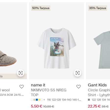
50% Tarjous
35% Tarjous
lla
Gant Kids
name it
Circle Graph
l wool
NKMVOTO SS NREG
Shirt - Lyhyt
TOP
23/14.9CM
24/15.5CM
25/16.2CM
26/16.9CM
122
128
134
14
116
122-128
134-140
146-152
158-164
22.75 €
5.50 €
35 €
10.99 €