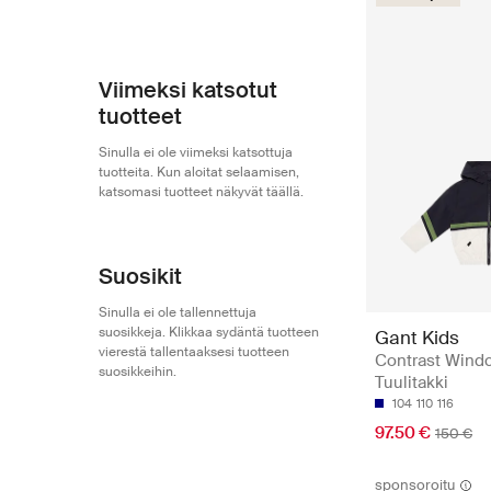
Viimeksi katsotut
tuotteet
Sinulla ei ole viimeksi katsottuja
tuotteita. Kun aloitat selaamisen,
katsomasi tuotteet näkyvät täällä.
Suosikit
Sinulla ei ole tallennettuja
suosikkeja. Klikkaa sydäntä tuotteen
Gant Kids
vierestä tallentaaksesi tuotteen
Contrast Windc
suosikkeihin.
Tuulitakki
104
110
116
97.50 €
150 €
sponsoroitu