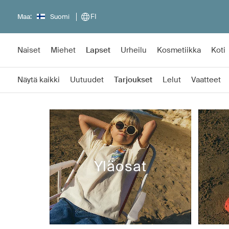
Maa:
Suomi
FI
Naiset
Miehet
Lapset
Urheilu
Kosmetiikka
Koti
Näytä kaikki
Uutuudet
Tarjoukset
Lelut
Vaatteet
Yläosat