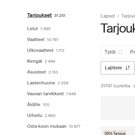
Tarjoukset
31 251
Lapset
Tarjou
Tarjouk
Lelut
7 495
Vaatteet
14 797
Ulkovaatteet
1 712
Tytöt
Po
Kengät
2 484
lajittele
Asusteet
2 153
Lastenhuone
2 058
31747 tuotetta
Vauvan tarvikkeet
1 648
Äidille
105
Urheilu
2 860
Osta koon mukaan
13 877
35% Tarjous