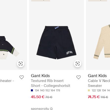
Gant Kids
Gant Kids
heater -
Textured Rib Insert
Cable V Neck
Short - Collegeshortsit
Sweater
134
140
152
164
176
122
128
134
14
45.50 €
74.75 €
70 €
115 €
sponsoroitu