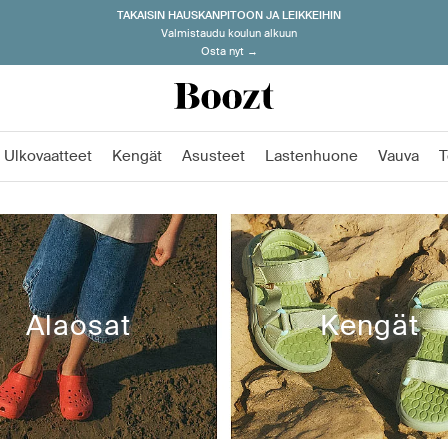
TAKAISIN HAUSKANPITOON JA LEIKKEIHIN
Valmistaudu koulun alkuun
Osta nyt →
Ulkovaatteet
Kengät
Asusteet
Lastenhuone
Vauva
T
Alaosat
Kengät