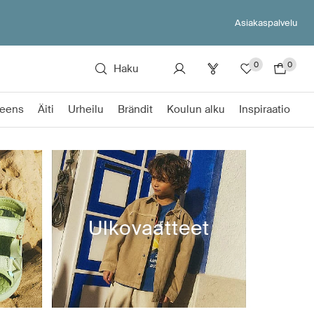
Asiakaspalvelu
0
0
Haku
eens
Äiti
Urheilu
Brändit
Koulun alku
Inspiraatio
Ulkovaatteet