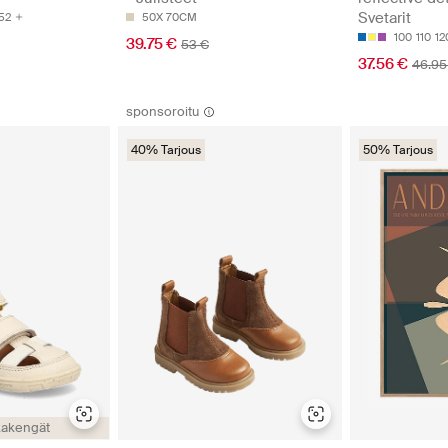
Svetarit
52
50X 70CM
100
110
12
39.75 €
53 €
37.56 €
46.95
sponsoroitu
40% Tarjous
50% Tarjous
lkakengät