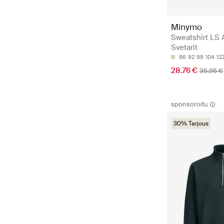
Minymo
Sweatshirt LS 
Svetarit
86
92
98
104
12
28.76 €
35.95 €
sponsoroitu
30% Tarjous