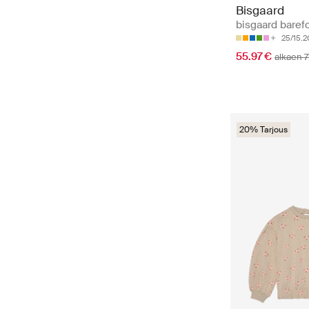
Bisgaard
bisgaard barefo
25/15.
55.97 €
alkaen 
20% Tarjous