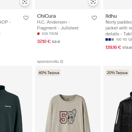
ChiCura
Ildhu
AOP -
H.C. Andersen -
Norly padded
Fragment - Julisteet
jacket with r
details - Taki
2
50X 70CM
100
110
12
37.10 €
53 €
139.16 €
173.9
sponsoroitu
40% Tarjous
20% Tarjous