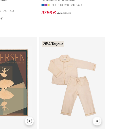
100
110
120
130
140
0
130
140
37.56 €
46.95 €
 €
25% Tarjous