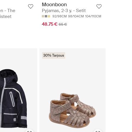
Moonboon
n - The
Pyjamas, 2-3 y. - Setit
isteet
92/98CM
98/104CM
104/110CM
48.75 €
65 €
30% Tarjous