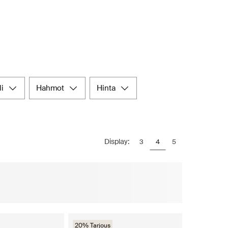
li
hahmot
hinta
Display:
3
4
5
20% Tarjous