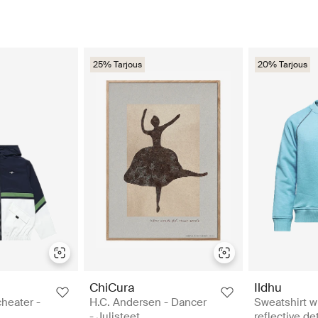
25% Tarjous
20% Tarjous
ChiCura
Ildhu
heater -
H.C. Andersen - Dancer
Sweatshirt w
- Julisteet
reflective det