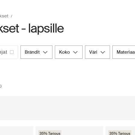
kset
set - lapsille
brändit
koko
väri
materiaa
jat
35% Tarjous
35% Tarjous