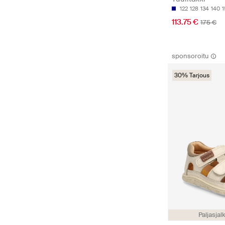
122
128
134
140
1
113.75 €
175 €
sponsoroitu
30% Tarjous
Paljasja