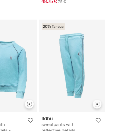
48.75 €
75 €
20% Tarjous
Ildhu
ith
sweatpants with
ails -
reflective details