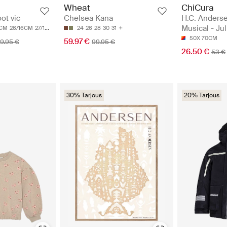
ChiCura
Wheat
H.C. Anderse
ot vic
Chelsea Kana
Musical - Jul
2CM
26/16CM
27/16.6CM
28/17.2CM
24
26
29/17.5CM
28
30
31
50X 70CM
59.97 €
79.95 €
99.95 €
26.50 €
53 €
30% Tarjous
20% Tarjous