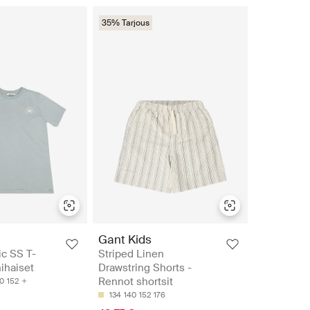
35% Tarjous
Gant Kids
ic SS T-
Striped Linen
hihaiset
Drawstring Shorts -
Rennot shortsit
0
152
134
140
152
176