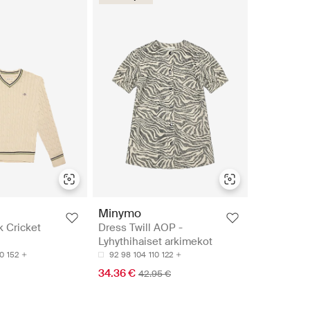
Minymo
 Cricket
Dress Twill AOP -
Lyhythihaiset arkimekot
0
152
92
98
104
110
122
34.36 €
42.95 €