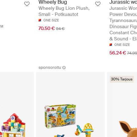
Wheely Bug
Jurassic wo
Wheely Bug Lion Plush,
Jurassic Wor
Small - Potkuautot
Power Devou
Tyrannosaur
ONE SIZE
Dinosaur Fig
MM
70.50 €
94 €
Constant Ch
& Sound - El
ONE SIZE
56.24 €
74.9
sponsoroitu
30% Tarjous