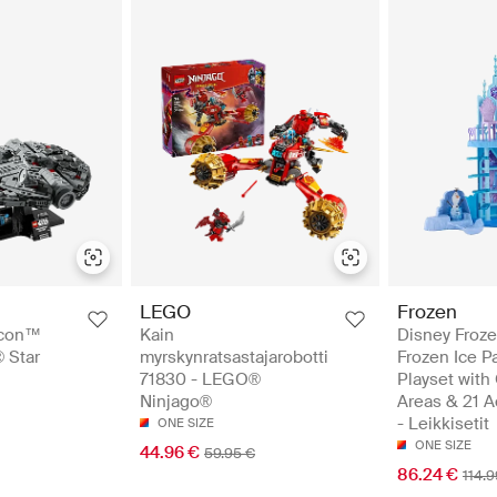
LEGO
Frozen
lcon™
Kain
Disney Froze
 Star
myrskynratsastajarobotti
Frozen Ice P
71830 - LEGO®
Playset with 
Ninjago®
Areas & 21 A
- Leikkisetit
ONE SIZE
ONE SIZE
44.96 €
59.95 €
86.24 €
114.9