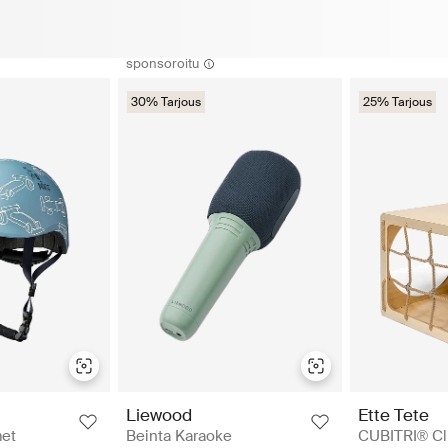
sponsoroitu
30% Tarjous
25% Tarjous
Ette Tete
Liewood
CUBITRI® Cl
met
Beinta Karaoke