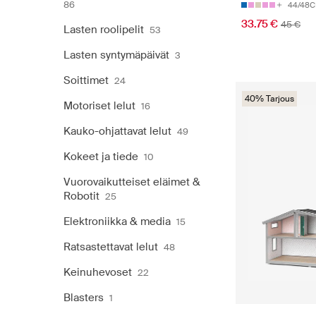
86
44/48
33.75 €
45 €
Lasten roolipelit
53
Lasten syntymäpäivät
3
Soittimet
24
40% Tarjous
Motoriset lelut
16
Kauko-ohjattavat lelut
49
Kokeet ja tiede
10
Vuorovaikutteiset eläimet &
Robotit
25
Elektroniikka & media
15
Ratsastettavat lelut
48
Keinuhevoset
22
Blasters
1