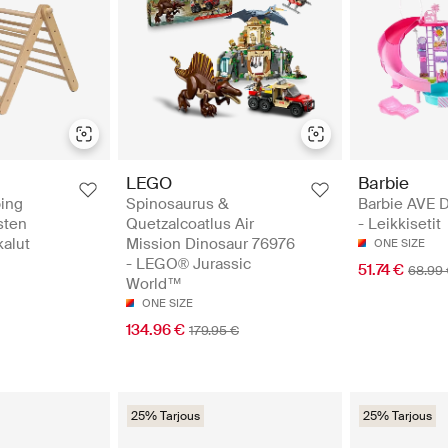
LEGO
Barbie
bing
Spinosaurus &
Barbie AVE 
sten
Quetzalcoatlus Air
- Leikkisetit
kalut
Mission Dinosaur 76976
ONE SIZE
- LEGO® Jurassic
51.74 €
68.99
World™
ONE SIZE
134.96 €
179.95 €
25% Tarjous
25% Tarjous