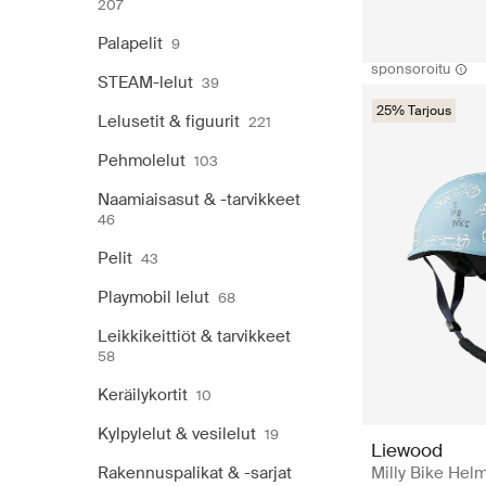
207
Palapelit
9
sponsoroitu
STEAM-lelut
39
25% Tarjous
Lelusetit & figuurit
221
Pehmolelut
103
Naamiaisasut & -tarvikkeet
46
Pelit
43
Playmobil lelut
68
Leikkikeittiöt & tarvikkeet
58
Keräilykortit
10
Kylpylelut & vesilelut
19
Liewood
Rakennuspalikat & -sarjat
Milly Bike Hel