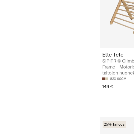
Ette Tete
SIPITRI® Clim
Frame - Motori
taitojen huone
82X 60CM
149 €
25% Tarjous