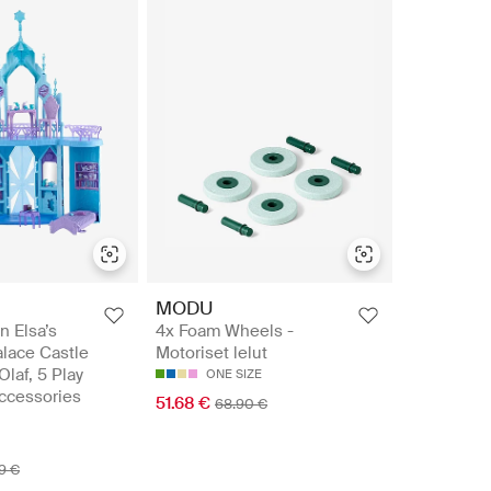
MODU
n Elsa’s
4x Foam Wheels -
alace Castle
Motoriset lelut
Olaf, 5 Play
ONE SIZE
ccessories
51.68 €
68.90 €
9 €