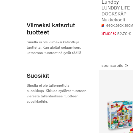
Lundby
LUNDBY LIFE
DOCKSKÅP -
Nukkekodit
Viimeksi katsotut
660X 260X 390
tuotteet
31.62 €
52.70 €
Sinulla ei ole viimeksi katsottuja
tuotteita. Kun aloitat selaamisen,
katsomasi tuotteet näkyvät täällä.
sponsoroitu
Suosikit
Sinulla ei ole tallennettuja
suosikkeja. Klikkaa sydäntä tuotteen
vierestä tallentaaksesi tuotteen
suosikkeihin.