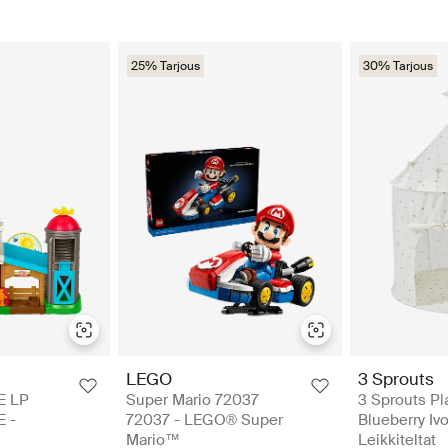
25% Tarjous
30% Tarjous
LEGO
3 Sprouts
E LP
Super Mario 72037
3 Sprouts Pl
 -
72037 - LEGO® Super
Blueberry Ivo
Mario™
Leikkiteltat