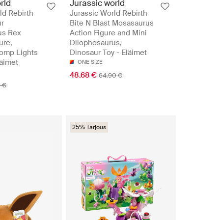
rld
Jurassic world
ld Rebirth
Jurassic World Rebirth
r
Bite N Blast Mosasaurus
us Rex
Action Figure and Mini
ure,
Dilophosaurus,
omp Lights
Dinosaur Toy - Eläimet
äimet
ONE SIZE
48.68 €
64.90 €
9 €
25% Tarjous