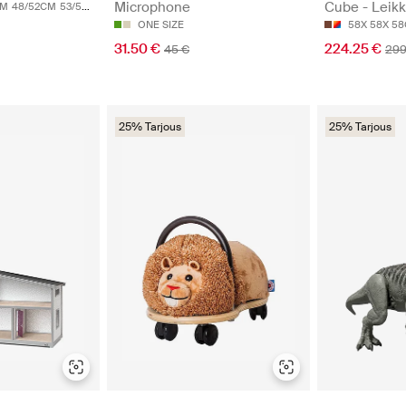
Cube - Leikk
Microphone
CM
48/52CM
53/55CM
58X 58X 5
ONE SIZE
224.25 €
31.50 €
299
45 €
25% Tarjous
25% Tarjous