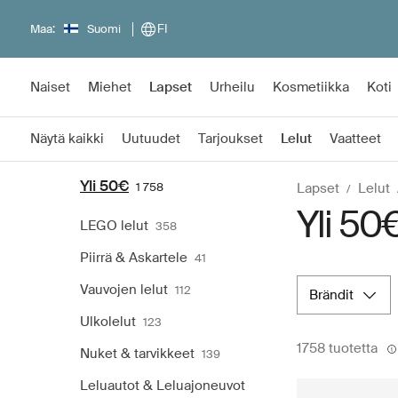
Maa:
Suomi
FI
Naiset
Miehet
Lapset
Urheilu
Kosmetiikka
Koti
Näytä kaikki
Uutuudet
Tarjoukset
Lelut
Vaatteet
Yli 50€
1 758
Lapset
Lelut
Yli 50
LEGO lelut
358
Piirrä & Askartele
41
Vauvojen lelut
112
brändit
Ulkolelut
123
1758 tuotetta
Nuket & tarvikkeet
139
Leluautot & Leluajoneuvot