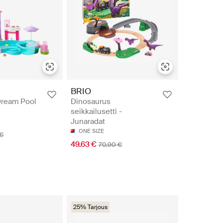
BRIO
Dream Pool
Dinosaurus
seikkailusetti -
Junaradat
ONE SIZE
 €
49.63 €
70.90 €
25% Tarjous