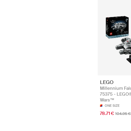
LEGO
Millennium Fa
75375 - LEGO®
Wars™
ONE SIZE
78.71 €
104.95 €