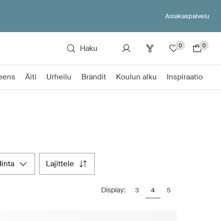
Asiakaspalvelu
0
0
Haku
eens
Äiti
Urheilu
Brändit
Koulun alku
Inspiraatio
hinta
lajittele
Display:
3
4
5