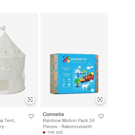
Connetix
ay Tent,
Rainbow Motion Pack 24
ry -
Pieces - Rakennussetit
ONE SIZE