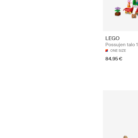
LEGO
Possujen talo 
ONE SIZE
84.95 €