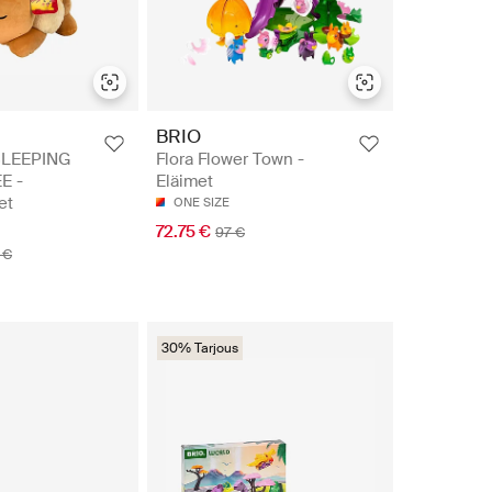
BRIO
LEEPING
Flora Flower Town -
E -
Eläimet
et
ONE SIZE
72.75 €
97 €
 €
30% Tarjous