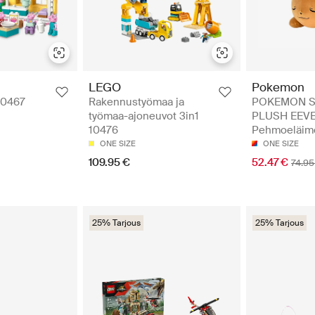
Pokemon
LEGO
POKEMON S
10467
Rakennustyömaa ja
PLUSH EEVE
työmaa-ajoneuvot 3in1
Pehmoeläim
10476
ONE SIZE
ONE SIZE
52.47 €
109.95 €
74.95
25% Tarjous
25% Tarjous