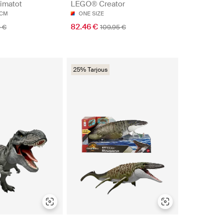
imatot
LEGO® Creator
8CM
ONE SIZE
82.46 €
 €
109.95 €
25% Tarjous