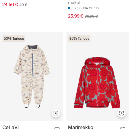
mekot
24.50 €
49 €
92
98
104
110
116
25.99 €
39.99 €
50% Tarjous
35% Tarjous
CeLaVi
Marimekko