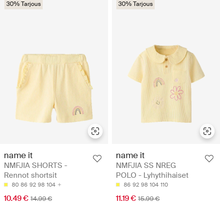
30% Tarjous
30% Tarjous
name it
name it
NMFJIA SHORTS -
NMFJIA SS NREG
Rennot shortsit
POLO - Lyhythihaiset
80
86
92
98
104
86
92
98
104
110
10.49 €
11.19 €
14.99 €
15.99 €