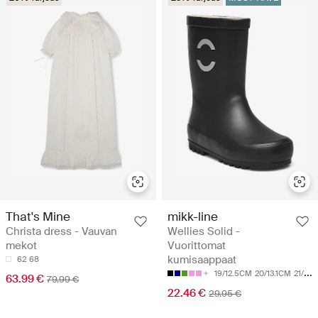
That's Mine
mikk-line
Christa dress - Vauvan
Wellies Solid -
mekot
Vuorittomat
kumisaappaat
62
68
19/12.5CM
20/13.1CM
21/13.8CM
63.99 €
79.99 €
22.46 €
29.95 €