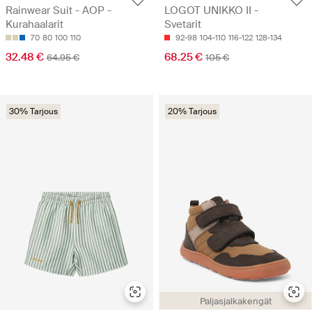
Rainwear Suit - AOP -
LOGOT UNIKKO II -
Kurahaalarit
Svetarit
70
80
100
110
92-98
104-110
116-122
128-134
32.48 €
68.25 €
64.95 €
105 €
30% Tarjous
20% Tarjous
Paljasjalkakengät