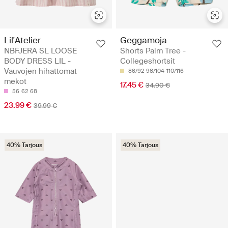
Lil'Atelier
Geggamoja
NBFJERA SL LOOSE
Shorts Palm Tree -
BODY DRESS LIL -
Collegeshortsit
Vauvojen hihattomat
86/92
98/104
110/116
mekot
17.45 €
34.90 €
56
62
68
23.99 €
39.99 €
40% Tarjous
40% Tarjous