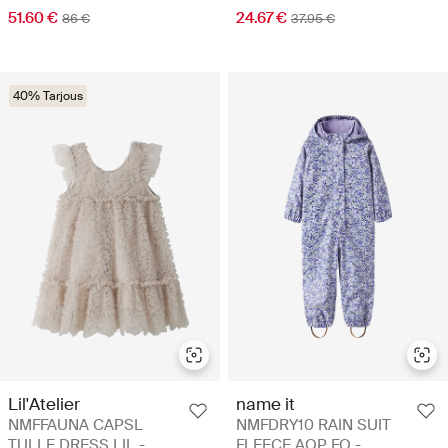
51.60 €
24.67 €
86 €
37.95 €
40% Tarjous
Lil'Atelier
name it
NMFFAUNA CAPSL
NMFDRY10 RAIN SUIT
TULLE DRESS LIL -
FLEECE AOP FO -