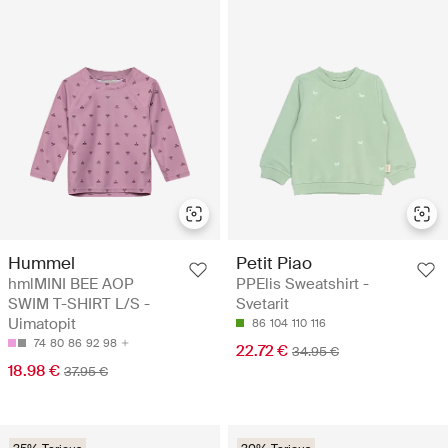
Hummel
Petit Piao
hmlMINI BEE AOP
PPElis Sweatshirt -
SWIM T-SHIRT L/S -
Svetarit
Uimatopit
86
104
110
116
74
80
86
92
98
22.72 €
34.95 €
18.98 €
37.95 €