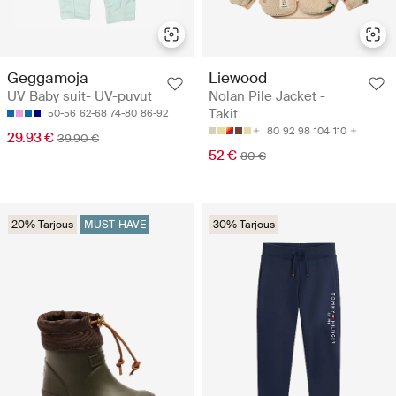
Geggamoja
Liewood
UV Baby suit- UV-puvut
Nolan Pile Jacket -
Takit
50-56
62-68
74-80
86-92
80
92
98
104
110
29.93 €
39.90 €
52 €
80 €
20% Tarjous
MUST-HAVE
30% Tarjous