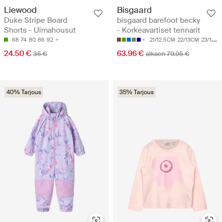
Liewood
Bisgaard
Duke Stripe Board
bisgaard barefoot becky
Shorts - Uimahousut
- Korkeavartiset tennarit
68
74
80
86
92
21/12.5CM
22/13CM
23/13.5CM
24.50 €
63.96 €
35 €
alkaen 79.95 €
40% Tarjous
35% Tarjous