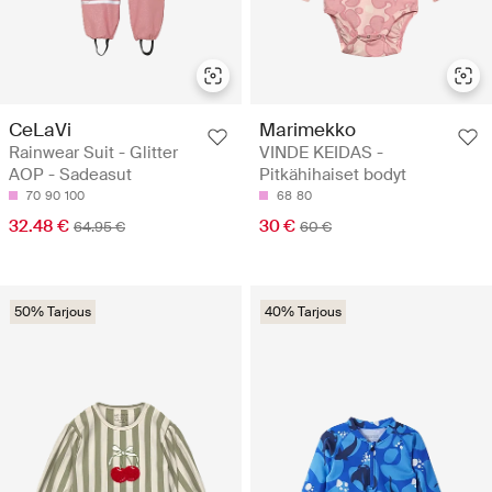
CeLaVi
Marimekko
Rainwear Suit - Glitter
VINDE KEIDAS -
AOP - Sadeasut
Pitkähihaiset bodyt
70
90
100
68
80
32.48 €
30 €
64.95 €
60 €
50% Tarjous
40% Tarjous