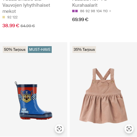
Vauvojen lyhythihaiset
Kurahaalarit
mekot
86
92
98
104
110
92
122
69.99 €
38.99 €
64.99 €
50% Tarjous
MUST-HAVE
35% Tarjous