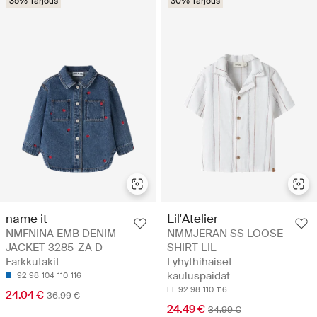
35% Tarjous
30% Tarjous
name it
Lil'Atelier
NMFNINA EMB DENIM
NMMJERAN SS LOOSE
JACKET 3285-ZA D -
SHIRT LIL -
Farkkutakit
Lyhythihaiset
kauluspaidat
92
98
104
110
116
92
98
110
116
24.04 €
36.99 €
24.49 €
34.99 €