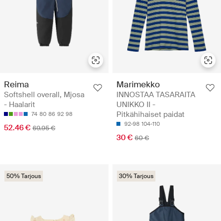
Reima
Marimekko
Softshell overall, Mjosa
INNOSTAA TASARAITA
- Haalarit
UNIKKO II -
Pitkähihaiset paidat
74
80
86
92
98
92-98
104-110
52.46 €
69.95 €
30 €
60 €
50% Tarjous
30% Tarjous