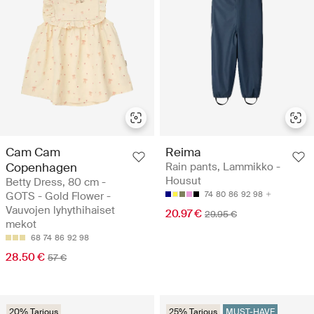
Cam Cam
Reima
Copenhagen
Rain pants, Lammikko -
Housut
Betty Dress, 80 cm -
GOTS - Gold Flower -
74
80
86
92
98
Vauvojen lyhythihaiset
20.97 €
29.95 €
mekot
68
74
86
92
98
28.50 €
57 €
20% Tarjous
25% Tarjous
MUST-HAVE