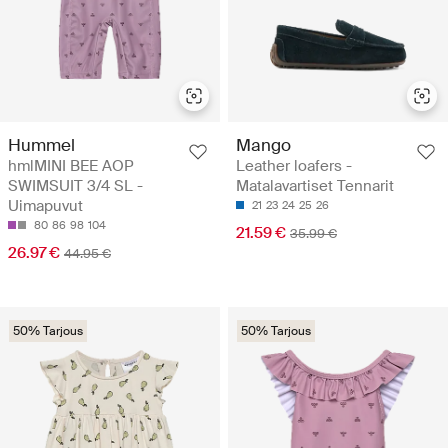
Hummel
Mango
hmlMINI BEE AOP
Leather loafers -
SWIMSUIT 3/4 SL -
Matalavartiset Tennarit
Uimapuvut
21
23
24
25
26
80
86
98
104
21.59 €
35.99 €
26.97 €
44.95 €
50% Tarjous
50% Tarjous