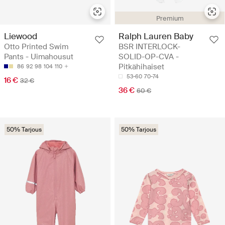
Premium
Liewood
Ralph Lauren Baby
Otto Printed Swim
BSR INTERLOCK-
Pants - Uimahousut
SOLID-OP-CVA -
Pitkähihaiset
86
92
98
104
110
53-60
70-74
16 €
32 €
36 €
60 €
50% Tarjous
50% Tarjous