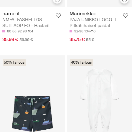
name it
Marimekko
NMFALFASHELL08
PAJA UNIKKO LOGO II -
SUIT AOP FO - Haalarit
Pitkähihaiset paidat
80
86
92
98
104
92-98
104-110
35.99 €
35.75 €
59.99 €
55 €
50% Tarjous
40% Tarjous