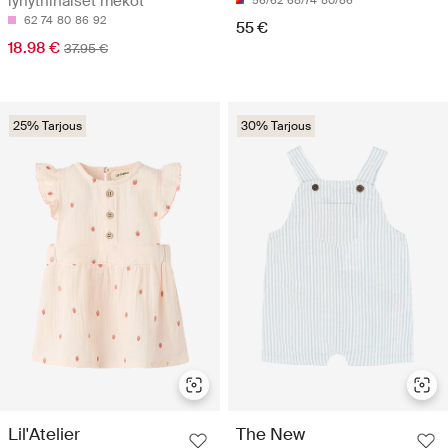
lyhythihaiset mekot
56/62
68/74
80/86
62
74
80
86
92
55 €
18.98 €
37.95 €
25% Tarjous
30% Tarjous
Lil'Atelier
The New