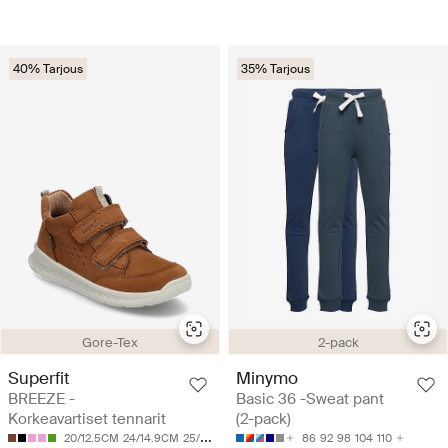
40% Tarjous
35% Tarjous
Gore-Tex
2-pack
Superfit
Minymo
BREEZE -
Basic 36 -Sweat pant
Korkeavartiset tennarit
(2-pack)
20/12.5CM
24/14.9CM
25/15.5CM
26/16.1CM
28/17.4CM
86
92
98
104
110