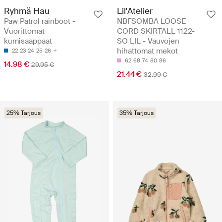
Ryhmä Hau
Lil'Atelier
Paw Patrol rainboot -
NBFSOMBA LOOSE
Vuorittomat
CORD SKIRTALL 1122-
kumisaappaat
SO LIL - Vauvojen
hihattomat mekot
22
23
24
25
26
62
68
74
80
86
14.98 €
29.95 €
21.44 €
32.99 €
25% Tarjous
35% Tarjous