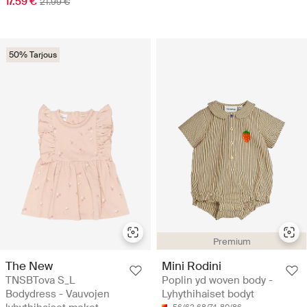
17.59 €
21.99 €
50% Tarjous
Premium
The New
Mini Rodini
TNSBTova S_L
Poplin yd woven body -
Bodydress - Vauvojen
Lyhythihaiset bodyt