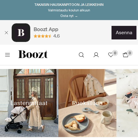
TAKAISIN HAUSKANPITOON JA LEIKKEIHIN
Valmistaudu koulun alkuun
Osta nyt →
Boozt App
asenna
4.6
0
0
Lastenrattaat
Ruokailuun
Y