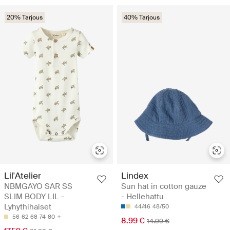
20% Tarjous
40% Tarjous
Lil'Atelier
Lindex
NBMGAYO SAR SS
Sun hat in cotton gauze
SLIM BODY LIL -
- Hellehattu
Lyhythihaiset
44/46
48/50
56
62
68
74
80
8.99 €
14.99 €