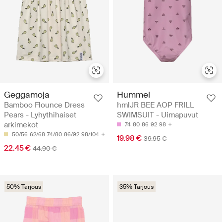
Geggamoja
Hummel
Bamboo Flounce Dress
hmlJR BEE AOP FRILL
Pears - Lyhythihaiset
SWIMSUIT - Uimapuvut
arkimekot
74
80
86
92
98
50/56
62/68
74/80
86/92
98/104
19.98 €
39.95 €
22.45 €
44.90 €
50% Tarjous
35% Tarjous