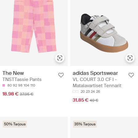
The New
adidas Sportswear
TNSTTassie Pants
VL COURT 3.0 CF I -
Matalavartiset Tennarit
80
92
98
104
110
20
23
24
26
18.98 €
37.95 €
31.85 €
49 €
50% Tarjous
35% Tarjous