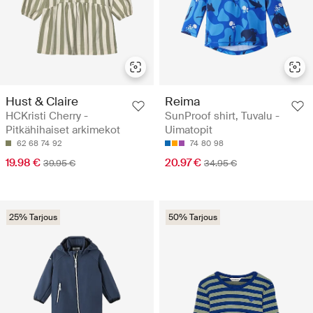
Hust & Claire
Reima
HCKristi Cherry -
SunProof shirt, Tuvalu -
Pitkähihaiset arkimekot
Uimatopit
62
68
74
92
74
80
98
19.98 €
20.97 €
39.95 €
34.95 €
25% Tarjous
50% Tarjous