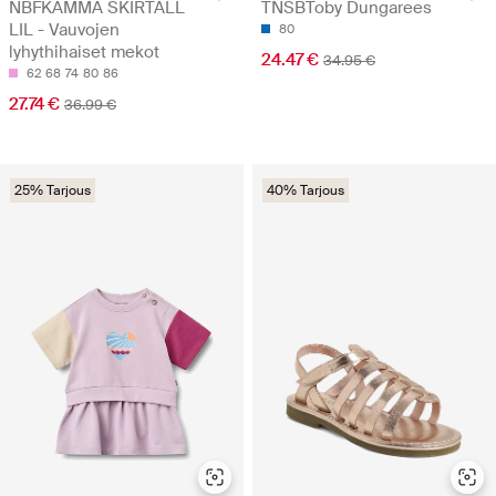
NBFKAMMA SKIRTALL
TNSBToby Dungarees
LIL - Vauvojen
80
lyhythihaiset mekot
24.47 €
34.95 €
62
68
74
80
86
27.74 €
36.99 €
25% Tarjous
40% Tarjous