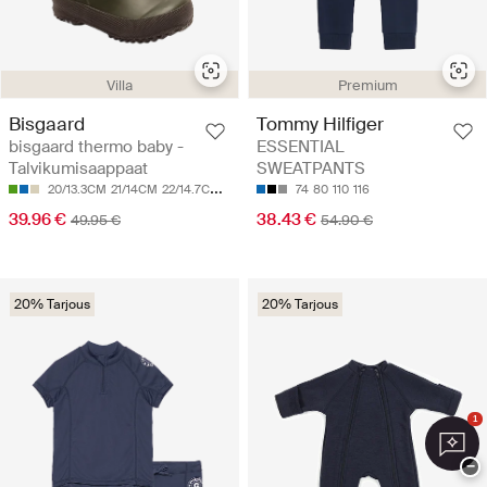
Villa
Premium
Bisgaard
Tommy Hilfiger
bisgaard thermo baby -
ESSENTIAL
Talvikumisaappaat
SWEATPANTS
20/13.3CM
21/14CM
22/14.7CM
23/15.4CM
24/16CM
74
80
110
116
39.96 €
38.43 €
49.95 €
54.90 €
20% Tarjous
20% Tarjous
1
−