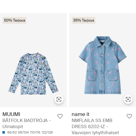
50% Tarjous
35% Tarjous
MUUMI
name it
BÅTFOLK BADTRÖJA -
NMFLAILA SS EMB
Uimatopit
DRESS 6202-IZ -
Vauvojen lyhythihaiset
86/92
98/104
110/116
122/128