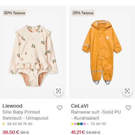
30% Tarjous
25% Tarjous
Liewood
CeLaVi
Sille Baby Printed
Rainwear suit -Solid PU
Swimsuit - Uimapuvut
- Kurahaalarit
56
62
68
74
80
70
90
110
38.50 €
41.21 €
55 €
54.95 €