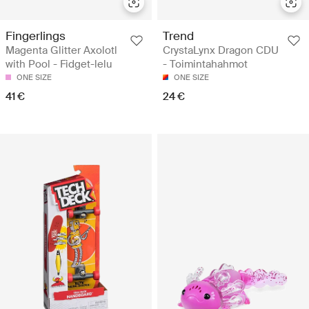
Fingerlings
Trend
Magenta Glitter Axolotl
CrystaLynx Dragon CDU
with Pool - Fidget-lelu
- Toimintahahmot
ONE SIZE
ONE SIZE
41 €
24 €