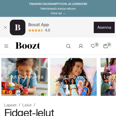
TAKAISIN HAUSKANPITOON JA LEIKKEIHIN
Valmistaudu koulun alkuun
Osta nyt →
Boozt App
asenna
4.6
0
0
Lelut 0‒2 vuotta
Lelut 3-5 vuotta
Lelut
Lapset
Lelut
Fidget-lelut