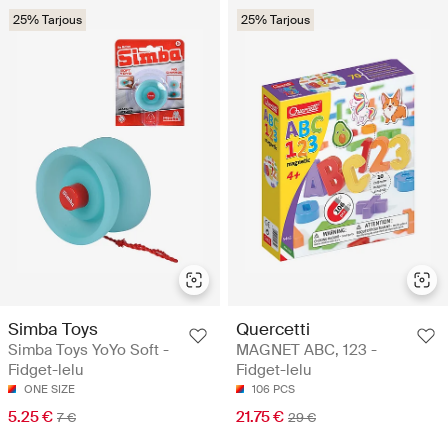
25% Tarjous
25% Tarjous
Simba Toys
Quercetti
Simba Toys YoYo Soft -
MAGNET ABC, 123 -
Fidget-lelu
Fidget-lelu
ONE SIZE
106 PCS
5.25 €
21.75 €
7 €
29 €