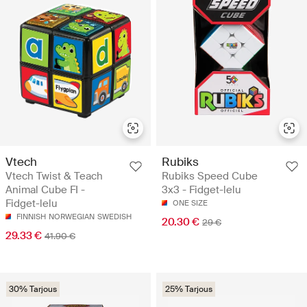
Vtech
Rubiks
Vtech Twist & Teach
Rubiks Speed Cube
Animal Cube FI -
3x3 - Fidget-lelu
Fidget-lelu
ONE SIZE
FINNISH
NORWEGIAN
SWEDISH
20.30 €
29 €
29.33 €
41.90 €
30% Tarjous
25% Tarjous