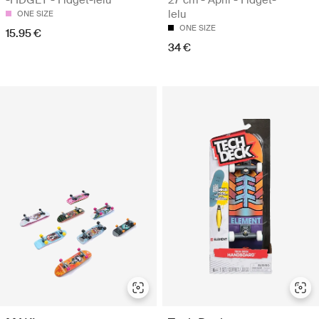
-FIDGET - Fidget-lelu
27 cm - April - Fidget-
lelu
ONE SIZE
ONE SIZE
15.95 €
34 €