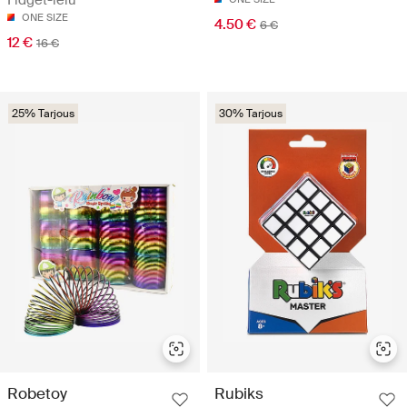
Fidget-lelu
ONE SIZE
4.50 €
6 €
12 €
16 €
25% Tarjous
30% Tarjous
Robetoy
Rubiks