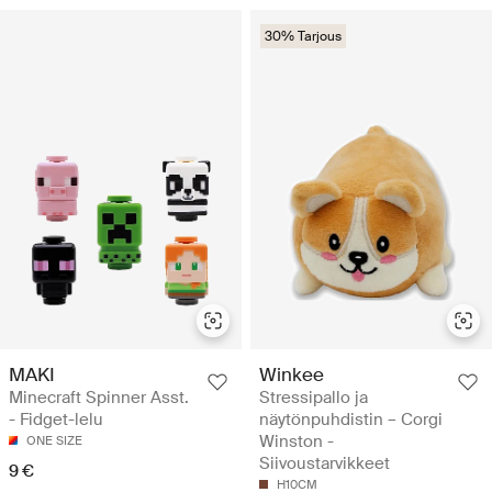
30% Tarjous
MAKI
Winkee
Minecraft Spinner Asst.
Stressipallo ja
- Fidget-lelu
näytönpuhdistin – Corgi
Winston -
ONE SIZE
Siivoustarvikkeet
9 €
H10CM