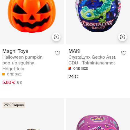
Magni Toys
MAKI
Halloween pumpkin
CrystaLynx Gecko Asst.
pop-up squishy -
CDU - Toimintahahmot
Fidget-lelu
ONE SIZE
ONE SIZE
24 €
5.60 €
8 €
25% Tarjous