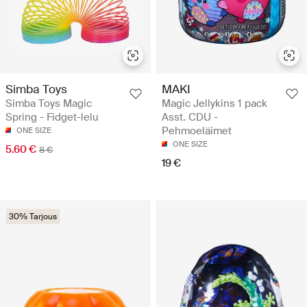
Simba Toys
MAKI
Simba Toys Magic
Magic Jellykins 1 pack
Spring - Fidget-lelu
Asst. CDU -
Pehmoeläimet
ONE SIZE
ONE SIZE
5.60 €
8 €
19 €
30% Tarjous