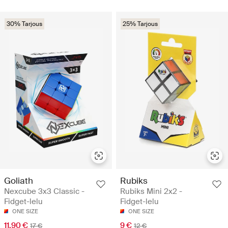
30% Tarjous
25% Tarjous
Goliath
Rubiks
Nexcube 3x3 Classic -
Rubiks Mini 2x2 -
Fidget-lelu
Fidget-lelu
ONE SIZE
ONE SIZE
11.90 €
9 €
17 €
12 €