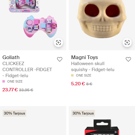
Goliath
Magni Toys
CLICKEEZ
Halloween skull
CONTROLLER -FIDGET
squishy - Fidget-lelu
- Fidget-lelu
ONE SIZE
ONE SIZE
5.20 €
8 €
23.77 €
33.95 €
30% Tarjous
30% Tarjous