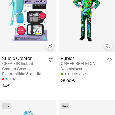
Studio Creator
Rubies
CREATOR Instant
GAMER SKELETON -
Camera Case -
Naamiaisasut
Elektroniikka & media
3-4Y
7-8Y
9-10Y
ONE SIZE
28.90 €
24 €
Uusi
Uusi