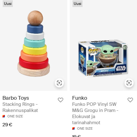
Uusi
Uusi
Barbo Toys
Funko
Stacking Rings -
Funko POP Vinyl SW
Rakennuspalikat
M&G Grogu in Pram -
Elokuvat ja
ONE SIZE
tarinahahmot
29 €
ONE SIZE
19 €