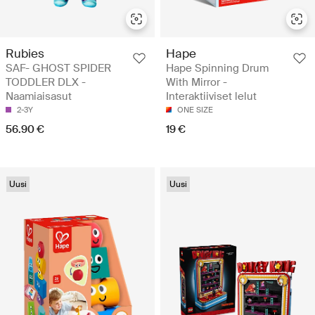
Rubies
Hape
SAF- GHOST SPIDER
Hape Spinning Drum
TODDLER DLX -
With Mirror -
Naamiaisasut
Interaktiiviset lelut
2-3Y
ONE SIZE
56.90 €
19 €
Uusi
Uusi