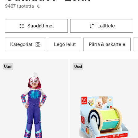
9487 tuotetta
suodattimet
lajittele
kategoriat
lego lelut
piirrä & askartele
Uusi
Uusi