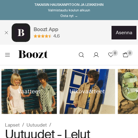
TAKAISIN HAUSKANPITOON JA LEIKKEIHIN
Valmistaudu koulun alkuun
Osta nyt →
Boozt App
asenna
4.6
0
0
Vaatteet
Ulkovaatteet
Lapset
Uutuudet
Uutuudet - Lelut