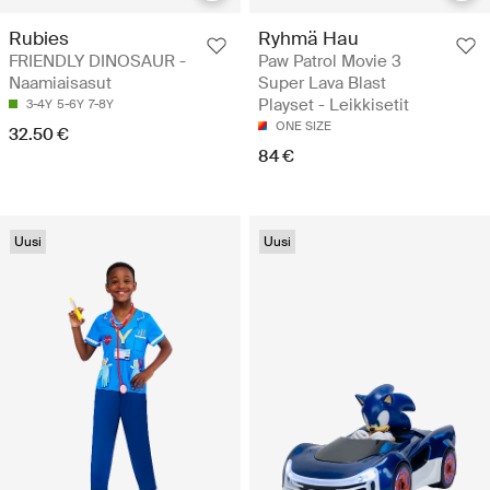
Rubies
Ryhmä Hau
FRIENDLY DINOSAUR -
Paw Patrol Movie 3
Naamiaisasut
Super Lava Blast
Playset - Leikkisetit
3-4Y
5-6Y
7-8Y
ONE SIZE
32.50 €
84 €
Uusi
Uusi