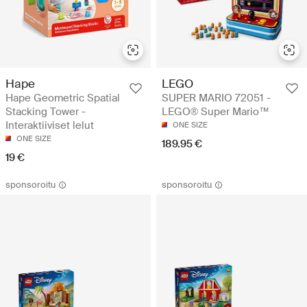
Hape
LEGO
Hape Geometric Spatial
SUPER MARIO 72051 -
Stacking Tower -
LEGO® Super Mario™
Interaktiiviset lelut
ONE SIZE
ONE SIZE
189.95 €
19 €
sponsoroitu
sponsoroitu