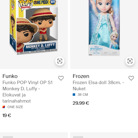
Funko
Frozen
Funko POP Vinyl OP S1
Frozen Elsa doll 38cm. -
Monkey D. Luffy -
Nuket
Elokuvat ja
38 CM
tarinahahmot
29.99 €
ONE SIZE
19 €