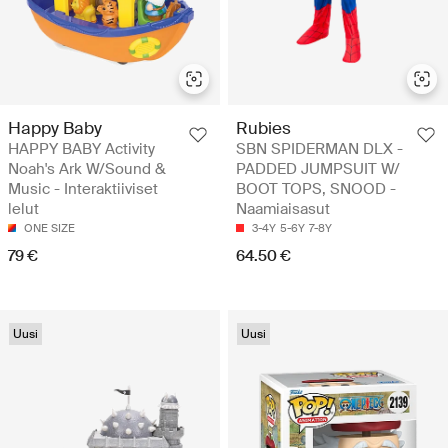
Happy Baby
Rubies
HAPPY BABY Activity
SBN SPIDERMAN DLX -
Noah's Ark W/Sound &
PADDED JUMPSUIT W/
Music - Interaktiiviset
BOOT TOPS, SNOOD -
lelut
Naamiaisasut
ONE SIZE
3-4Y
5-6Y
7-8Y
79 €
64.50 €
Uusi
Uusi