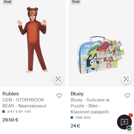
Uusi
Uusi
Rubies
Bluey
GEN - STORYBOOK
Bluey - Suitcase w.
BEAR - Naamiaisasut
Puzzle - Bike -
Klassiset palapelit
3-4Y
5-6Y
7-8Y
1
ONE SIZE
29.50 €
24 €
−