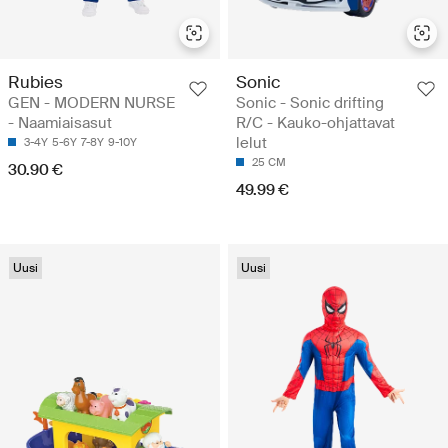
Rubies
Sonic
GEN - MODERN NURSE
Sonic - Sonic drifting
- Naamiaisasut
R/C - Kauko-ohjattavat
lelut
3-4Y
5-6Y
7-8Y
9-10Y
25 CM
30.90 €
49.99 €
Uusi
Uusi