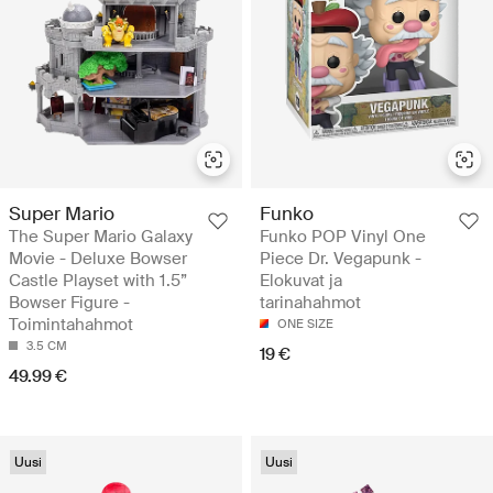
Super Mario
Funko
The Super Mario Galaxy
Funko POP Vinyl One
Movie - Deluxe Bowser
Piece Dr. Vegapunk -
Castle Playset with 1.5”
Elokuvat ja
Bowser Figure -
tarinahahmot
Toimintahahmot
ONE SIZE
3.5 CM
19 €
49.99 €
Uusi
Uusi