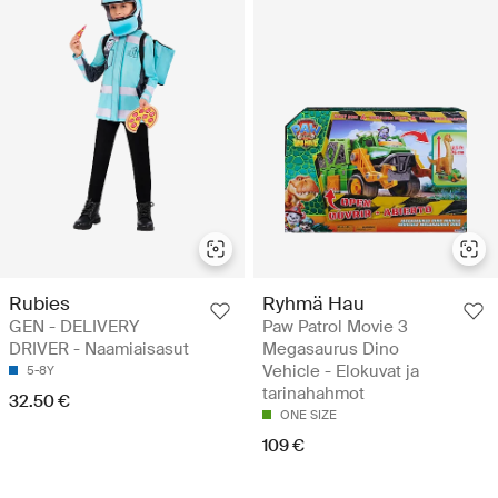
Rubies
Ryhmä Hau
GEN - DELIVERY
Paw Patrol Movie 3
DRIVER - Naamiaisasut
Megasaurus Dino
Vehicle - Elokuvat ja
5-8Y
tarinahahmot
32.50 €
ONE SIZE
109 €