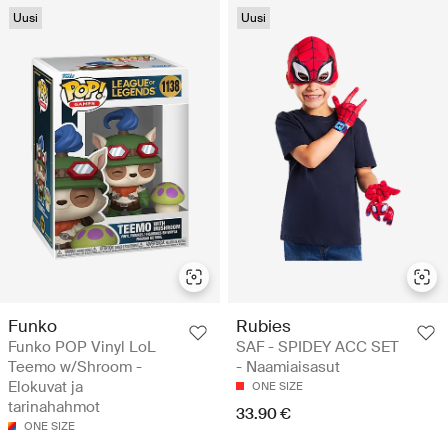
Uusi
Uusi
Funko
Rubies
Funko POP Vinyl LoL
SAF - SPIDEY ACC SET
Teemo w/Shroom -
- Naamiaisasut
Elokuvat ja
ONE SIZE
tarinahahmot
33.90 €
ONE SIZE