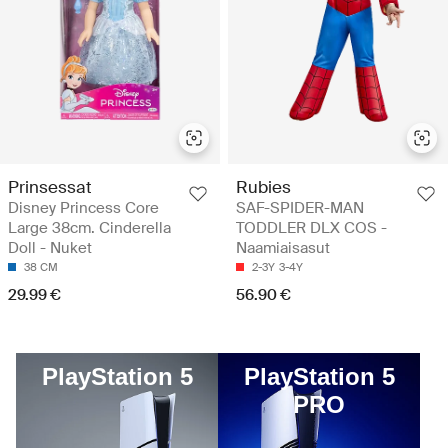
Prinsessat
Rubies
Disney Princess Core
SAF-SPIDER-MAN
Large 38cm. Cinderella
TODDLER DLX COS -
Doll - Nuket
Naamiaisasut
38 CM
2-3Y
3-4Y
29.99 €
56.90 €
PlayStation 5
PlayStation 5
PRO