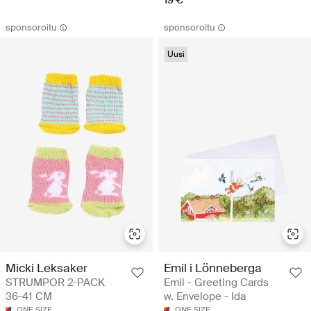
sponsoroitu
sponsoroitu
Uusi
Micki Leksaker
Emil i Lönneberga
STRUMPOR 2-PACK
Emil - Greeting Cards
36-41 CM
w. Envelope - Ida
ONE SIZE
ONE SIZE