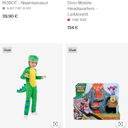
ROBOT - Naamiaisasut
Dino Mobile
Headquarters -
5-6Y
7-8Y
9-10Y
Leikkisetit
39.90 €
ONE SIZE
134 €
Uusi
Uusi