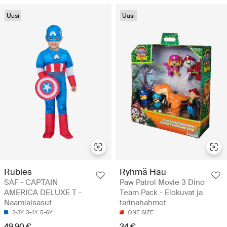
Uusi
Uusi
Rubies
Ryhmä Hau
SAF - CAPTAIN
Paw Patrol Movie 3 Dino
AMERICA DELUXE T -
Team Pack - Elokuvat ja
Naamiaisasut
tarinahahmot
2-3Y
3-4Y
5-6Y
ONE SIZE
49.90 €
34 €