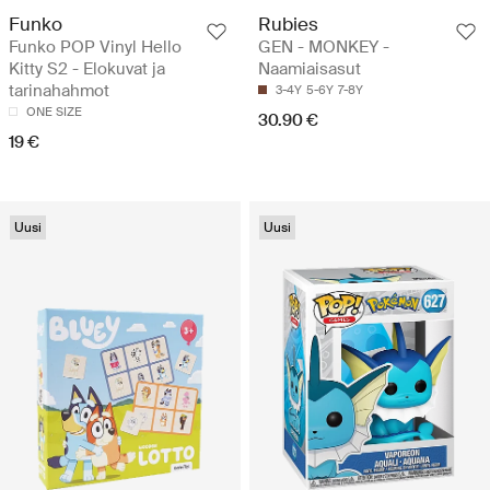
Funko
Rubies
Funko POP Vinyl Hello
GEN - MONKEY -
Kitty S2 - Elokuvat ja
Naamiaisasut
tarinahahmot
3-4Y
5-6Y
7-8Y
ONE SIZE
30.90 €
19 €
Uusi
Uusi