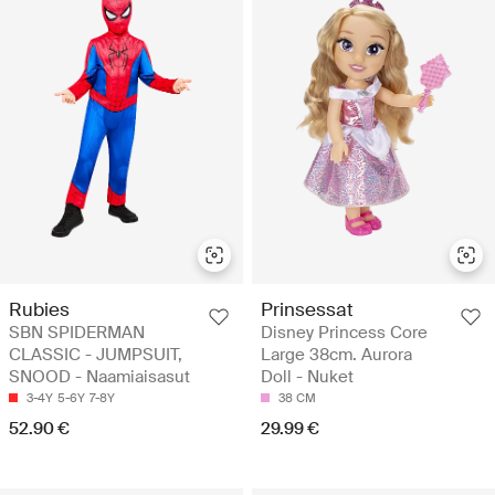
Rubies
Prinsessat
SBN SPIDERMAN
Disney Princess Core
CLASSIC - JUMPSUIT,
Large 38cm. Aurora
SNOOD - Naamiaisasut
Doll - Nuket
3-4Y
5-6Y
7-8Y
38 CM
52.90 €
29.99 €