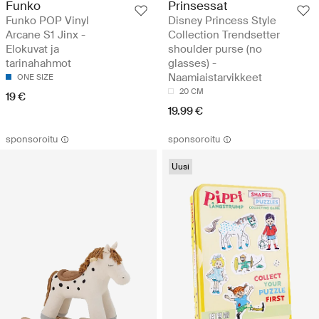
Funko
Prinsessat
Funko POP Vinyl
Disney Princess Style
Arcane S1 Jinx -
Collection Trendsetter
Elokuvat ja
shoulder purse (no
tarinahahmot
glasses) -
Naamiaistarvikkeet
ONE SIZE
20 CM
19 €
19.99 €
sponsoroitu
sponsoroitu
Uusi