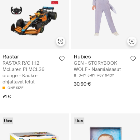
Rastar
Rubies
RASTAR R/C 1:12
GEN - STORYBOOK
McLaren F1 MCL36
WOLF - Naamiaisasut
orange - Kauko-
3-4Y
5-6Y
7-8Y
9-10Y
ohjattavat lelut
30.90 €
ONE SIZE
74 €
Uusi
Uusi