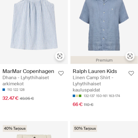
Premium
MarMar Copenhagen
Ralph Lauren Kids
Dhana - Lyhythihaiset
Linen Camp Shirt -
arkimekot
Lyhythihaiset
kauluspaidat
110
122
128
132-137
150-161
163-174
32.47 €
49.95 €
66 €
110 €
40% Tarjous
50% Tarjous