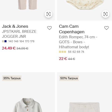
Jack & Jones
Cam Cam
JPSTKARL BREEZE
Copenhagen
JOGGER JNR
Edith Romper, 74 cm -
140
146
164
170
176
GOTS - Bows -
Hihattomat bodyt
24.49 €
34.99 €
56
62
68
74
22 €
44 €
35% Tarjous
50% Tarjous