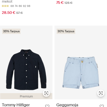
mekot
75 €
125 €
68
74
86
92
98
28.50 €
57 €
35% Tarjous
30% Tarjous
Premium
Tommy Hilfiger
Geggamoja