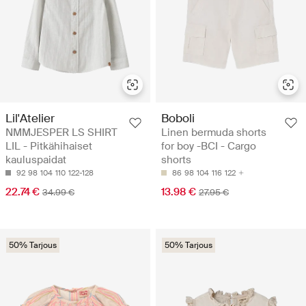
Lil'Atelier
Boboli
NMMJESPER LS SHIRT
Linen bermuda shorts
LIL - Pitkähihaiset
for boy -BCI - Cargo
kauluspaidat
shorts
92
98
104
110
122-128
86
98
104
116
122
22.74 €
13.98 €
34.99 €
27.95 €
50% Tarjous
50% Tarjous