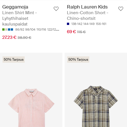
Geggamoja
Ralph Lauren Kids
Linen Shirt Mint -
Linen-Cotton Short -
Lyhythihaiset
Chino-shortsit
kauluspaidat
138-142
144-149
156-161
86/92
98/104
110/116
122/128
134/140
69 €
115 €
27.23 €
38.90 €
50% Tarjous
50% Tarjous