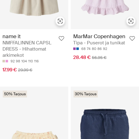
name it
MarMar Copenhagen
NMFFALINNEN CAPSL
Tipa - Puserot ja tunikat
DRESS - Hihattomat
68
74
80
86
92
arkimekot
28.48 €
56.95 €
92
98
104
110
116
17.99 €
29.99 €
50% Tarjous
30% Tarjous