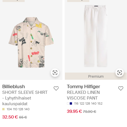
Premium
Billieblush
Tommy Hilfiger
SHORT SLEEVE SHIRT
RELAXED LINEN
- Lyhythihaiset
VISCOSE PANT
kauluspaidat
116
122
128
140
152
104
110
128
140
39.95 €
79.90 €
32.50 €
65 €