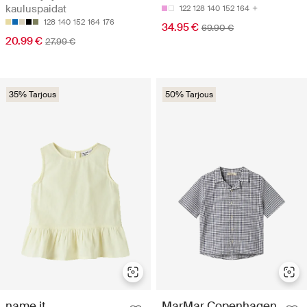
kauluspaidat
122
128
140
152
164
128
140
152
164
176
34.95 €
69.90 €
20.99 €
27.99 €
35% Tarjous
50% Tarjous
name it
MarMar Copenhagen