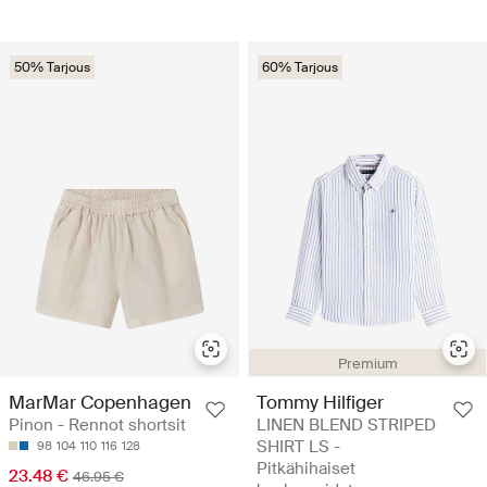
50% Tarjous
60% Tarjous
Premium
MarMar Copenhagen
Tommy Hilfiger
Pinon - Rennot shortsit
LINEN BLEND STRIPED
SHIRT LS -
98
104
110
116
128
Pitkähihaiset
23.48 €
46.95 €