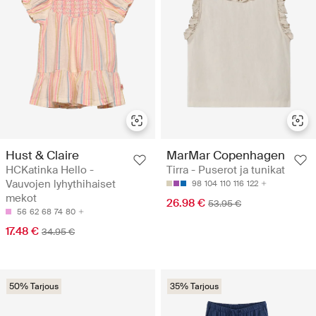
Hust & Claire
MarMar Copenhagen
HCKatinka Hello -
Tirra - Puserot ja tunikat
Vauvojen lyhythihaiset
98
104
110
116
122
mekot
26.98 €
53.95 €
56
62
68
74
80
17.48 €
34.95 €
50% Tarjous
35% Tarjous