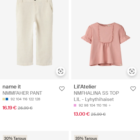
name it
Lil'Atelier
NMMFAHER PANT
NMFHALINA SS TOP
LIL - Lyhythihaiset
92
104
116
122
128
92
98
104
110
116
16.19 €
26.99 €
13.00 €
25.99 €
30% Tarjous
35% Tarjous