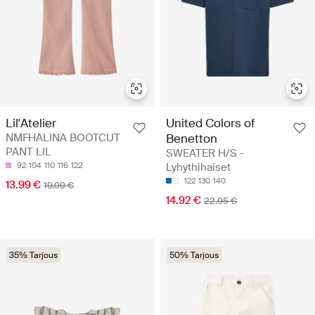
Lil'Atelier
United Colors of
NMFHALINA BOOTCUT
Benetton
PANT LIL
SWEATER H/S -
92
104
110
116
122
Lyhythihaiset
122
130
140
13.99 €
19.99 €
14.92 €
22.95 €
35% Tarjous
50% Tarjous