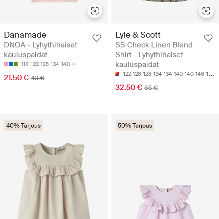
Danamade
Lyle & Scott
DNOA - Lyhythihaiset
SS Check Linen Blend
kauluspaidat
Shirt - Lyhythihaiset
kauluspaidat
116
122
128
134
140
122-128
128-134
134-140
140-146
152-158
21.50 €
43 €
32.50 €
65 €
40% Tarjous
50% Tarjous