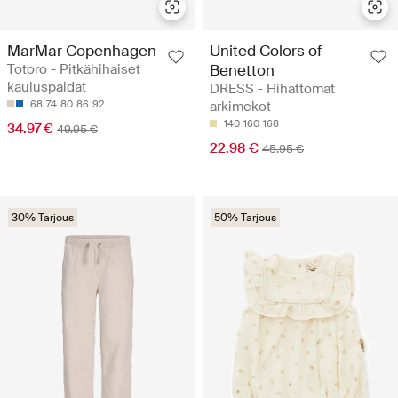
MarMar Copenhagen
United Colors of
Totoro - Pitkähihaiset
Benetton
kauluspaidat
DRESS - Hihattomat
68
74
80
86
92
arkimekot
140
160
168
34.97 €
49.95 €
22.98 €
45.95 €
30% Tarjous
50% Tarjous