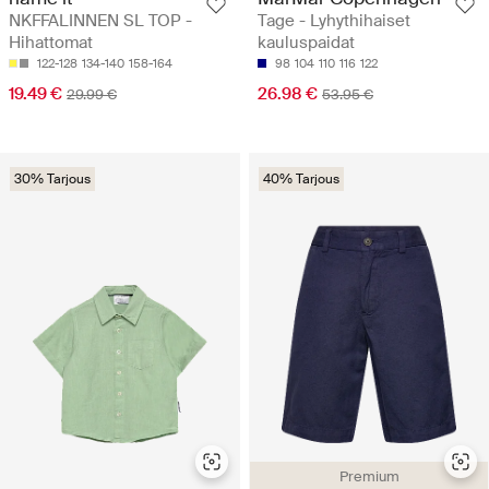
NKFFALINNEN SL TOP -
Tage - Lyhythihaiset
Hihattomat
kauluspaidat
122-128
134-140
158-164
98
104
110
116
122
19.49 €
26.98 €
29.99 €
53.95 €
30% Tarjous
40% Tarjous
Premium