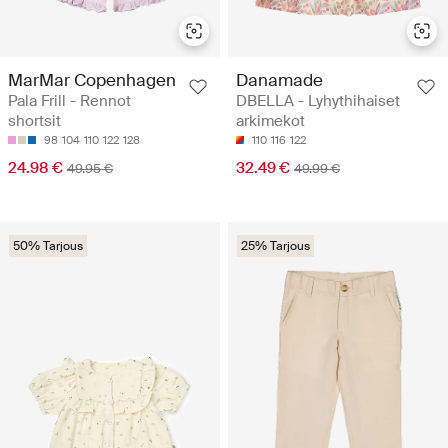
MarMar Copenhagen
Danamade
Pala Frill - Rennot
DBELLA - Lyhythihaiset
shortsit
arkimekot
98
104
110
122
128
110
116
122
24.98 €
32.49 €
49.95 €
49.99 €
50% Tarjous
25% Tarjous