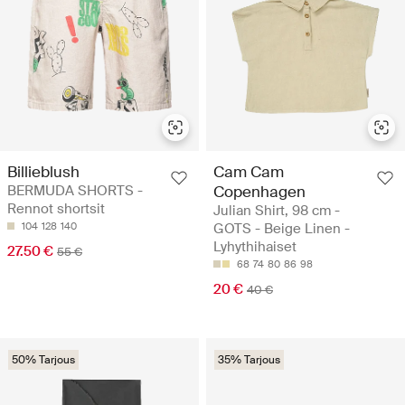
Billieblush
Cam Cam
BERMUDA SHORTS -
Copenhagen
Rennot shortsit
Julian Shirt, 98 cm -
104
128
140
GOTS - Beige Linen -
Lyhythihaiset
27.50 €
55 €
68
74
80
86
98
20 €
40 €
50% Tarjous
35% Tarjous