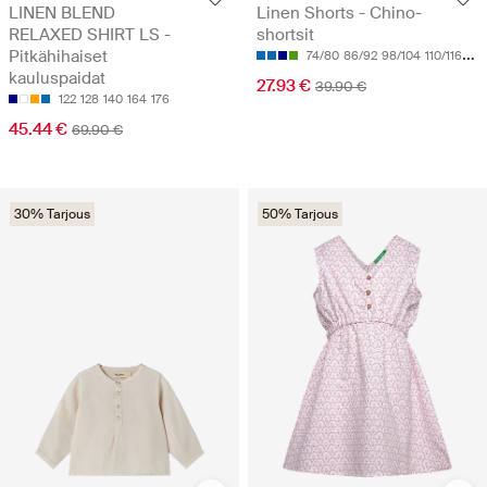
LINEN BLEND
Linen Shorts - Chino-
RELAXED SHIRT LS -
shortsit
Pitkähihaiset
74/80
86/92
98/104
110/116
122
kauluspaidat
27.93 €
39.90 €
122
128
140
164
176
45.44 €
69.90 €
30% Tarjous
50% Tarjous