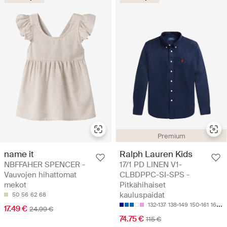
Premium
name it
Ralph Lauren Kids
NBFFAHER SPENCER -
17/1 PD LINEN V1-
Vauvojen hihattomat
CLBDPPC-SI-SPS -
mekot
Pitkähihaiset
kauluspaidat
50
56
62
68
132-137
138-149
150-161
163-174
17.49 €
24.99 €
74.75 €
115 €