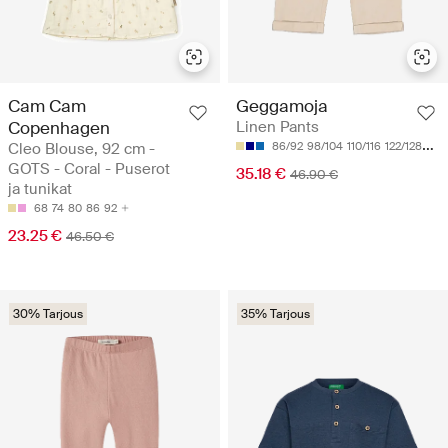
Cam Cam
Geggamoja
Copenhagen
Linen Pants
Cleo Blouse, 92 cm -
86/92
98/104
110/116
122/128
134
GOTS - Coral - Puserot
35.18 €
46.90 €
ja tunikat
68
74
80
86
92
23.25 €
46.50 €
30% Tarjous
35% Tarjous