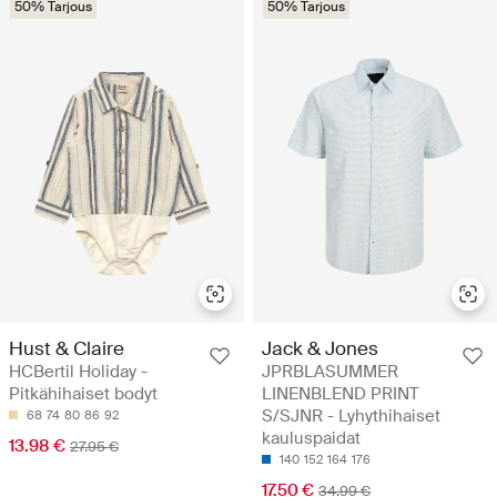
50% Tarjous
50% Tarjous
Hust & Claire
Jack & Jones
HCBertil Holiday -
JPRBLASUMMER
Pitkähihaiset bodyt
LINENBLEND PRINT
S/SJNR - Lyhythihaiset
68
74
80
86
92
kauluspaidat
13.98 €
27.95 €
140
152
164
176
17.50 €
34.99 €