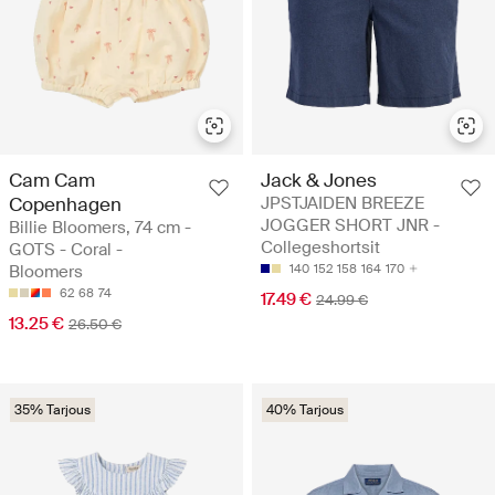
Cam Cam
Jack & Jones
Copenhagen
JPSTJAIDEN BREEZE
JOGGER SHORT JNR -
Billie Bloomers, 74 cm -
Collegeshortsit
GOTS - Coral -
Bloomers
140
152
158
164
170
62
68
74
17.49 €
24.99 €
13.25 €
26.50 €
35% Tarjous
40% Tarjous