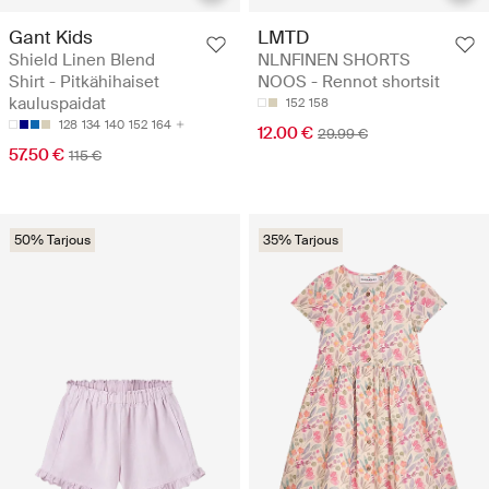
Gant Kids
LMTD
Shield Linen Blend
NLNFINEN SHORTS
Shirt - Pitkähihaiset
NOOS - Rennot shortsit
kauluspaidat
152
158
128
134
140
152
164
12.00 €
29.99 €
57.50 €
115 €
50% Tarjous
35% Tarjous