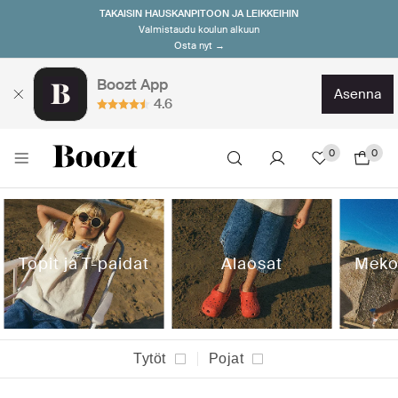
TAKAISIN HAUSKANPITOON JA LEIKKEIHIN
Valmistaudu koulun alkuun
Osta nyt →
Boozt App
asenna
4.6
0
0
Topit ja T-paidat
Alaosat
Meko
Tytöt
Pojat