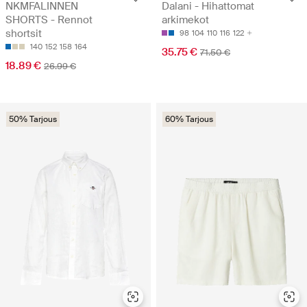
NKMFALINNEN
Dalani - Hihattomat
SHORTS - Rennot
arkimekot
shortsit
98
104
110
116
122
140
152
158
164
35.75 €
71.50 €
18.89 €
26.99 €
50% Tarjous
60% Tarjous