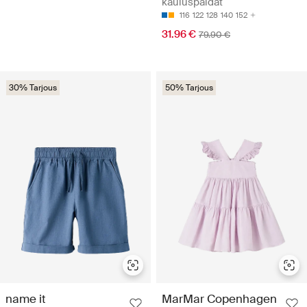
kauluspaidat
116
122
128
140
152
31.96 €
79.90 €
30% Tarjous
50% Tarjous
name it
MarMar Copenhagen