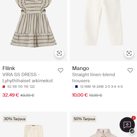
Fliink
Mango
VIRA SS DRESS -
Straight linen-blend
Lyhythihaiset arkimekot
trousers
92
98
110
116
122
12-18M
18-24M
2-3
3-4
4-5
32.49 €
10.00 €
49.99 €
19.99 €
1
30% Tarjous
50% Tarjous
−