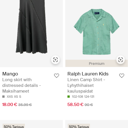
Premium
Mango
Ralph Lauren Kids
Long skirt with
Linen Camp Shirt -
distressed details -
Lyhythihaiset
Maksihameet
kauluspaidat
XXS
XS
S
102-108
124-131
18.00 €
58.50 €
35.99 €
90 €
50% Tarjous
50% Tarjous