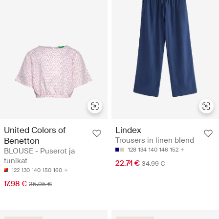
United Colors of
Lindex
Benetton
Trousers in linen blend
BLOUSE - Puserot ja
128
134
140
146
152
tunikat
22.74 €
34.99 €
122
130
140
150
160
17.98 €
35.95 €