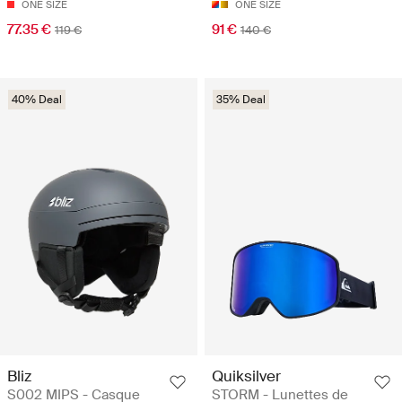
ONE SIZE
ONE SIZE
77.35 €
91 €
119 €
140 €
40% Deal
35% Deal
Bliz
Quiksilver
S002 MIPS - Casque
STORM - Lunettes de