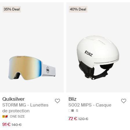
35% Deal
40% Deal
Quiksilver
Bliz
STORM MG - Lunettes
S002 MIPS - Casque
de protection
S
ONE SIZE
72 €
120 €
91 €
140 €