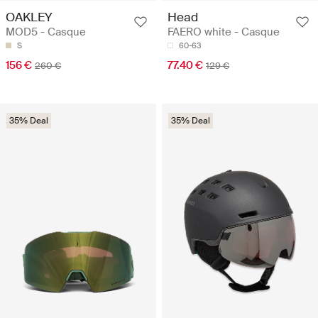
OAKLEY
Head
MOD5 - Casque
FAERO white - Casque
S
60-63
156 €
77.40 €
260 €
129 €
35% Deal
35% Deal