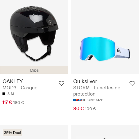
Mips
OAKLEY
Quiksilver
MOD3 - Casque
STORM - Lunettes de
protection
S
M
ONE SIZE
117 €
180 €
80 €
100 €
35% Deal