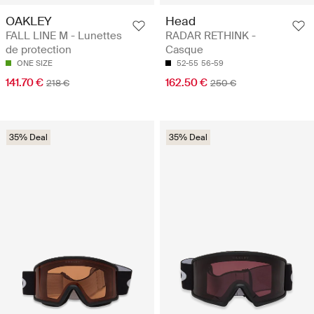
OAKLEY
Head
FALL LINE M - Lunettes
RADAR RETHINK -
de protection
Casque
ONE SIZE
52-55
56-59
141.70 €
162.50 €
218 €
250 €
35% Deal
35% Deal