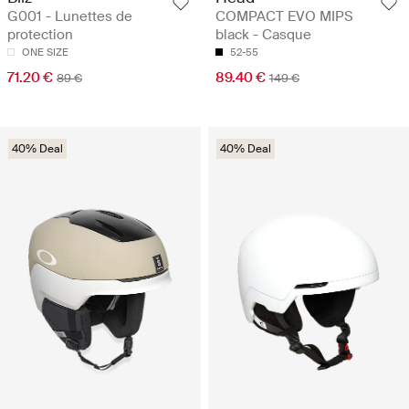
G001 - Lunettes de
COMPACT EVO MIPS
protection
black - Casque
ONE SIZE
52-55
71.20 €
89.40 €
89 €
149 €
40% Deal
40% Deal