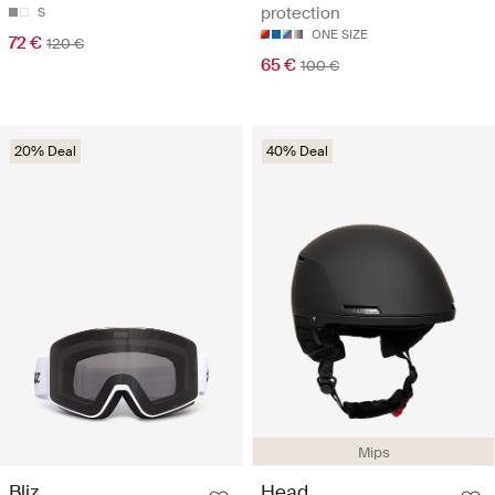
protection
S
ONE SIZE
72 €
120 €
65 €
100 €
20% Deal
40% Deal
Mips
Bliz
Head